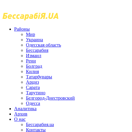
Районы
Мир
Украина
Одесская область
Бессарабия
Измаил
Рени
Болград
Килия
Татарбунары
Арциз
Сарата
Тарутино
Белгород-Днестровский
Одесса
Аналитика
Архив
О нас
Бессарабия.ua
Контакты