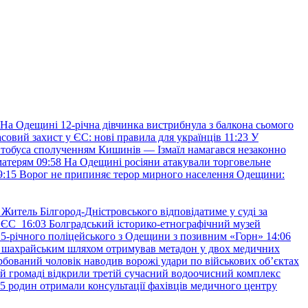
На Одещині 12-річна дівчинка вистрибнула з балкона сьомого
совий захист у ЄС: нові правила для українців
11:23
У
втобуса сполученням Кишинів — Ізмаїл намагався незаконно
матерям
09:58
На Одещині росіяни атакували торговельне
9:15
Ворог не припиняє терор мирного населення Одещини:
Житель Білгород-Дністровського відповідатиме у суді за
в ЄС
16:03
Болградський історико-етнографічний музей
и 25-річного поліцейського з Одещини з позивним «Горн»
14:06
а шахрайським шляхом отримував метадон у двох медичних
рбований чоловік наводив ворожі удари по військових обʼєктах
ій громаді відкрили третій сучасний водоочисний комплекс
45 родин отримали консультації фахівців медичного центру