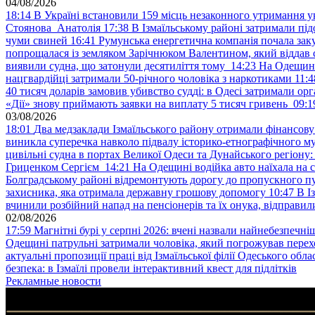
04/08/2026
18:14
В Україні встановили 159 місць незаконного утримання ук
Стоянова Анатолія
17:38
В Ізмаїльському районі затримали під
чуми свиней
16:41
Румунська енергетична компанія почала зак
попрощалася із земляком Зарічнюком Валентином, який віддав 
виявили судна, що затонули десятиліття тому
14:23
На Одещині
нацгвардійці затримали 50-річного чоловіка з наркотиками
11:4
40 тисяч доларів замовив убивство судді: в Одесі затримали орг
«Дії» знову приймають заявки на виплату 5 тисяч гривень
09:1
03/08/2026
18:01
Два медзаклади Ізмаїльського району отримали фінансов
виникла суперечка навколо підвалу історико-етнографічного м
цивільні судна в портах Великої Одеси та Дунайського регіону
Гриценком Сергієм
14:21
На Одещині водійка авто наїхала на 
Болградському районі відремонтують дорогу до пропускного 
захисника, яка отримала державну грошову допомогу
10:47
В І
вчинили розбійний напад на пенсіонерів та їх онука, відправил
02/08/2026
17:59
Магнітні бурі у серпні 2026: вчені назвали найнебезпечніш
Одещині патрульні затримали чоловіка, який погрожував пер
актуальні пропозиції праці від Ізмаїльської філії Одеського обл
безпека: в Ізмаїлі провели інтерактивний квест для підлітків
Рекламные новости