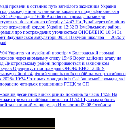
маді провели в останню путь загиблого захисника України
градському районі встановили карантин щодо африканської
 АЕС «Чернаводе»
16:06
Вилківська громада назавжди
втуються після нічного обстрілу
14:47
На Дунаї через обміління
ерез державний кордон України
12:32
В Ізмаїльському районі
інформація про постраждалих уточнюється ОНОВЛЕНО
10:54
За
т Задунаївської амбулаторії
09:51
Пакунок школяра — 2026: у
далі
7:04
Укриття чи музейний простір: у Болградській громаді
ажівок через аномальну спеку
15:46
Ворог здійснив атаку на
ород-Дністровському районі попрощаються із захисником
акував Одещину: є постраждалі ОНОВЛЕНО
12:46
У
ькому районі 24-річний чоловік скоїв розбій на матір загиблого
к 2026»
10:34
Чотирьох молодиків із Саф’янівської громади, які
и поранено чотирьох працівників РТЦК та СП
бовців десантних військ різних поколінь та часів
14:58
На
о зможе отримати найбільші виплати
11:54
Шукачам роботи:
вий залізничний маршрут до Німеччини
09:08
Особиста