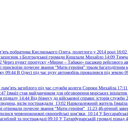
ять побратима Кислицького Олега, полеглого у 2014 році
16:02
 захисник з Болградської громади Кишлали Михайло
14:09
Тимча
2
Через пункт пропуску «Мирне – Табаки» пасажир рейсового а
ні присвоїли почесне звання “Мати-героїня” трьом багатодітним 
ажу
09:44
В Одесі під час руху автомобіль провалився під землю
0
и пам’ять загиблого під час служби колеги Сороки Михайла
17:11
:47
Ізмаїл став майданчиком для обговорення морських ініціати
я підвалу
14:44
Від бізнесу до військової справи: історія служб
 людина, вісім постраждали
13:02
Наркозалежний житель Ізмаїл
ері отримали почесне звання “Мати-героїня”
11:23
46-річний заве
елилися червонокнижні європейські хом’яки
10:14
У Бессарабськ
загиблий та постраждалі
09:10
У Татарбунарській громаді понад 