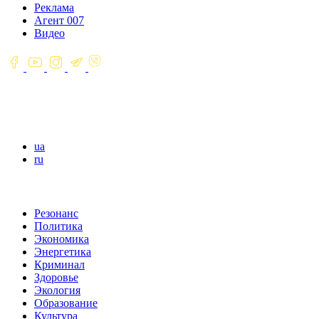
Реклама
Агент 007
Видео
ua
ru
Резонанс
Политика
Экономика
Энергетика
Криминал
Здоровье
Экология
Образование
Культура