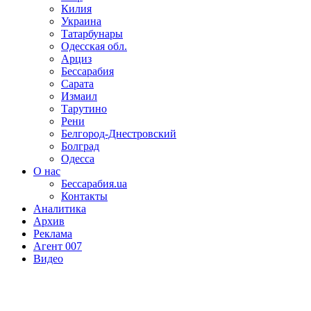
Килия
Украина
Татарбунары
Одесская обл.
Арциз
Бессарабия
Сарата
Измаил
Тарутино
Рени
Белгород-Днестровский
Болград
Одесса
О нас
Бессарабия.ua
Контакты
Аналитика
Архив
Реклама
Агент 007
Видео