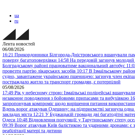
ua
ru
Лента новостей
06/08/2026
16:21
Прикордонники Білгорода-Дністровського вшанували пам’
поверху багатоповерхівки
14:58
На передовій загинув молодий
Болградському районі працюватиме вакцинальний автобус
11:0
провезти партію лікарських засобів
10:17
В Ізмаїльському райо
судно, завантажене українською пшеницею: загинув член екіп
постраждало житло та транспорт громадян, є потерпілий
05/08/2026
17:49
Рік у небесному строю: Ізмаїльські поліцейські вшанувал
незаконне поводження з бойовими припасами та вибухівкою
16
запропонував компроміс щодо вирішення питання використанн
Вдень ворог атакував Одещину: на підприємстві загинула одна
закладах міста
12:21
У Буджацькій громади дві багатодітні мат
Одеси
10:48
Відновлення популяції: у Тарутинському степу ос
09:39
Ворог атакував Київ балістикою та ударними дронами: є 
реабілітації матері та дитини