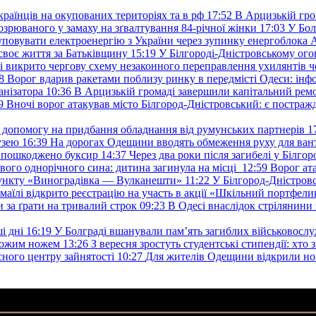
раїнців на окупованих територіях та в рф
17:52
В Арцизькій гро
озрюваного у замаху на зґвалтування 84-річної жінки
17:03
У Бол
уповувати електроенергію з України через зупинку енергоблока
своє життя за Батьківщину
15:19
У Білгороді-Дністровському ого
 викрито чергову схему незаконного переправлення ухилянтів ч
8
Ворог вдарив ракетами поблизу ринку в передмісті Одеси: 
анізатора
10:36
В Арцизькій громаді завершили капітальний ремон
9
Вночі ворог атакував місто Білгород-Дністровський: є постраж
у допомогу на придбання обладнання від румунських партнерів
1
узею
16:39
На дорогах Одещини вводять обмеження руху для вант
: пошкоджено буксир
14:37
Через два роки після загибелі у Білг
свого однорічного сина: дитина загинула на місці
12:59
Ворог ат
пункту «Виноградівка — Вулканешти»
11:22
У Білгород-Дністровс
змаїлі відкрито реєстрацію на участь в акції «Шкільний портфели
и за ґрати на тривалий строк
09:23
В Одесі внаслідок стрілянин
і дні
16:19
У Болграді вшанували пам’ять загиблих військовослуж
ехожим ножем
13:26
З вересня зростуть студентські стипендії: хт
асного центру зайнятості
10:27
Для жителів Одещини відкрили но