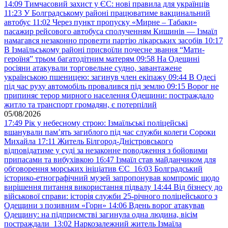
14:09
Тимчасовий захист у ЄС: нові правила для українців
11:23
У Болградському районі працюватиме вакцинальний
автобус
11:02
Через пункт пропуску «Мирне – Табаки»
пасажир рейсового автобуса сполученням Кишинів — Ізмаїл
намагався незаконно провезти партію лікарських засобів
10:17
В Ізмаїльському районі присвоїли почесне звання “Мати-
героїня” трьом багатодітним матерям
09:58
На Одещині
росіяни атакували торговельне судно, завантажене
українською пшеницею: загинув член екіпажу
09:44
В Одесі
під час руху автомобіль провалився під землю
09:15
Ворог не
припиняє терор мирного населення Одещини: постраждало
житло та транспорт громадян, є потерпілий
05/08/2026
17:49
Рік у небесному строю: Ізмаїльські поліцейські
вшанували пам’ять загиблого під час служби колеги Сороки
Михайла
17:11
Житель Білгород-Дністровського
відповідатиме у суді за незаконне поводження з бойовими
припасами та вибухівкою
16:47
Ізмаїл став майданчиком для
обговорення морських ініціатив ЄС
16:03
Болградський
історико-етнографічний музей запропонував компроміс щодо
вирішення питання використання підвалу
14:44
Від бізнесу до
військової справи: історія служби 25-річного поліцейського з
Одещини з позивним «Горн»
14:06
Вдень ворог атакував
Одещину: на підприємстві загинула одна людина, вісім
постраждали
13:02
Наркозалежний житель Ізмаїла