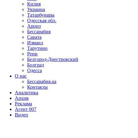
Килия
Украина
Татарбунары
Одесская обл.
Арциз
Бессарабия
Сарата
Измаил
Тарутино
Рени
Белгород-Днестровский
Болград
Одесса
О нас
Бессарабия.ua
Контакты
Аналитика
Архив
Реклама
Агент 007
Видео