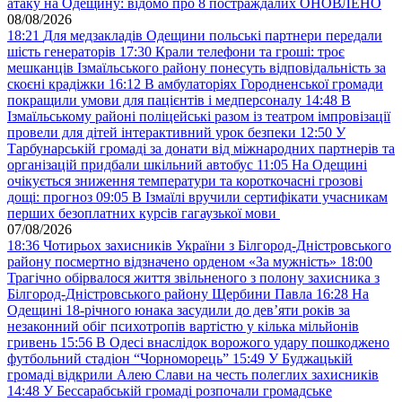
атаку на Одещину: відомо про 8 постраждалих ОНОВЛЕНО
08/08/2026
18:21
Для медзакладів Одещини польські партнери передали
шість генераторів
17:30
Крали телефони та гроші: троє
мешканців Ізмаїльського району понесуть відповідальність за
скоєні крадіжки
16:12
В амбулаторіях Городненської громади
покращили умови для пацієнтів і медперсоналу
14:48
В
Ізмаїльському районі поліцейські разом із театром імпровізації
провели для дітей інтерактивний урок безпеки
12:50
У
Тарбунарській громаді за донати від міжнародних партнерів та
організацій придбали шкільний автобус
11:05
На Одещині
очікується зниження температури та короткочасні грозові
дощі: прогноз
09:05
В Ізмаїлі вручили сертифікати учасникам
перших безоплатних курсів гагаузької мови
07/08/2026
18:36
Чотирьох захисників України з Білгород-Дністровського
району посмертно відзначено орденом «За мужність»
18:00
Трагічно обірвалося життя звільненого з полону захисника з
Білгород-Дністровського району Щербини Павла
16:28
На
Одещині 18-річного юнака засудили до дев’яти років за
незаконний обіг психотропів вартістю у кілька мільйонів
гривень
15:56
В Одесі внаслідок ворожого удару пошкоджено
футбольний стадіон “Чорноморець”
15:49
У Буджацькій
громаді відкрили Алею Слави на честь полеглих захисників
14:48
У Бессарабській громаді розпочали громадське