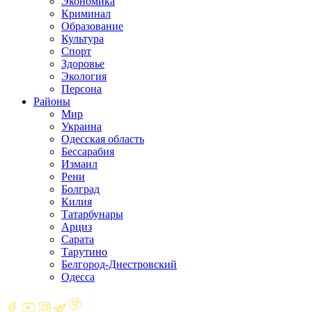
Экономика
Криминал
Образование
Культура
Спорт
Здоровье
Экология
Персона
Районы
Мир
Украина
Одесская область
Бессарабия
Измаил
Рени
Болград
Килия
Татарбунары
Арциз
Сарата
Тарутино
Белгород-Днестровский
Одесса