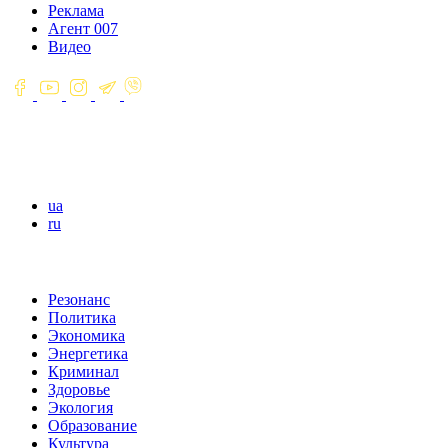
Реклама
Агент 007
Видео
ua
ru
Резонанс
Политика
Экономика
Энергетика
Криминал
Здоровье
Экология
Образование
Культура