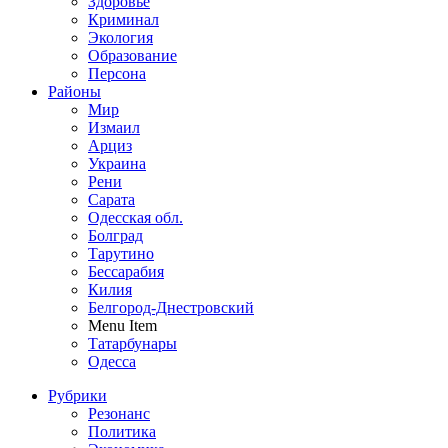
Здоровье
Криминал
Экология
Образование
Персона
Районы
Мир
Измаил
Арциз
Украина
Рени
Сарата
Одесская обл.
Болград
Тарутино
Бессарабия
Килия
Белгород-Днестровский
Menu Item
Татарбунары
Одесса
Рубрики
Резонанс
Политика