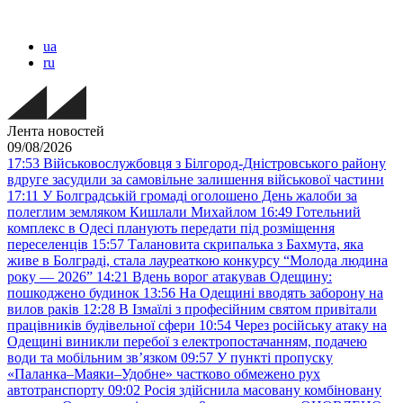
ua
ru
Лента новостей
09/08/2026
17:53
Військовослужбовця з Білгород-Дністровського району
вдруге засудили за самовільне залишення військової частини
17:11
У Болградській громаді оголошено День жалоби за
полеглим земляком Кишлали Михайлом
16:49
Готельний
комплекс в Одесі планують передати під розміщення
переселенців
15:57
Талановита скрипалька з Бахмута, яка
живе в Болграді, стала лауреаткою конкурсу “Молода людина
року — 2026”
14:21
Вдень ворог атакував Одещину:
пошкоджено будинок
13:56
На Одещині вводять заборону на
вилов раків
12:28
В Ізмаїлі з професійним святом привітали
працівників будівельної сфери
10:54
Через російську атаку на
Одещині виникли перебої з електропостачанням, подачею
води та мобільним звʼязком
09:57
У пункті пропуску
«Паланка–Маяки–Удобне» частково обмежено рух
автотранспорту
09:02
Росія здійснила масовану комбіновану