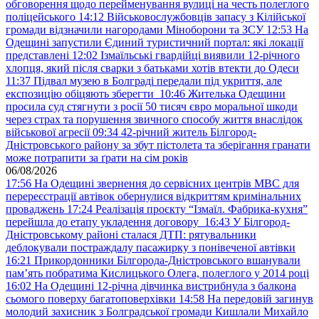
обговорення щодо перейменування вулиці на честь полеглого
поліцейського
14:12
Військовослужбовців запасу з Кілійської
громади відзначили нагородами Міноборони та ЗСУ
12:53
На
Одещині запустили Єдиний туристичний портал: які локації
представлені
12:02
Ізмаїльські гвардійці виявили 12-річного
хлопця, який після сварки з батьками хотів втекти до Одеси
11:37
Підвал музею в Болграді передали під укриття, але
експозицію обіцяють зберегти
10:46
Жителька Одещини
просила суд стягнути з росії 50 тисяч євро моральної шкоди
через страх та порушення звичного способу життя внаслідок
військової агресії
09:34
42-річний житель Білгород-
Дністровського району за збут пістолета та зберігання гранати
може потрапити за ґрати на сім років
06/08/2026
17:56
На Одещині звернення до сервісних центрів МВС для
перереєстрації автівок обернулися відкриттям кримінальних
проваджень
17:24
Реалізація проєкту “Ізмаїл. Фабрика-кухня”
перейшла до етапу укладення договору
16:43
У Білгород-
Дністровському районі сталася ДТП: рятувальники
деблокували постраждалу пасажирку з понівеченої автівки
16:21
Прикордонники Білгорода-Дністровського вшанували
пам’ять побратима Кислицького Олега, полеглого у 2014 році
16:02
На Одещині 12-річна дівчинка вистрибнула з балкона
сьомого поверху багатоповерхівки
14:58
На передовій загинув
молодий захисник з Болградської громади Кишлали Михайло