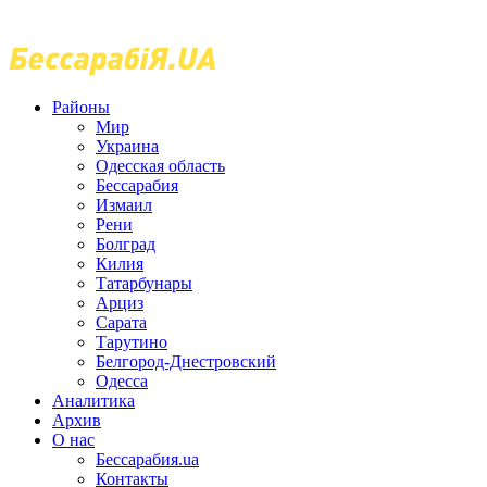
Районы
Мир
Украина
Одесская область
Бессарабия
Измаил
Рени
Болград
Килия
Татарбунары
Арциз
Сарата
Тарутино
Белгород-Днестровский
Одесса
Аналитика
Архив
О нас
Бессарабия.ua
Контакты