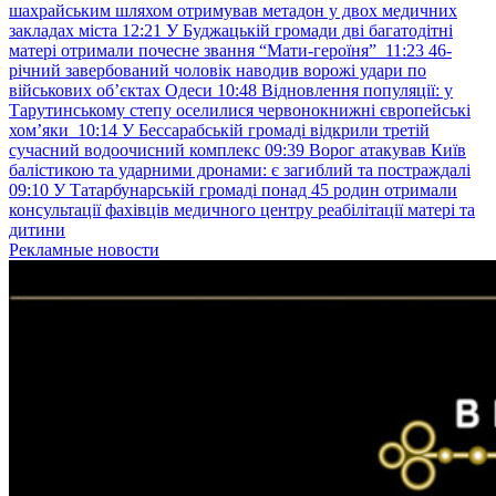
шахрайським шляхом отримував метадон у двох медичних
закладах міста
12:21
У Буджацькій громади дві багатодітні
матері отримали почесне звання “Мати-героїня”
11:23
46-
річний завербований чоловік наводив ворожі удари по
військових обʼєктах Одеси
10:48
Відновлення популяції: у
Тарутинському степу оселилися червонокнижні європейські
хом’яки
10:14
У Бессарабській громаді відкрили третій
сучасний водоочисний комплекс
09:39
Ворог атакував Київ
балістикою та ударними дронами: є загиблий та постраждалі
09:10
У Татарбунарській громаді понад 45 родин отримали
консультації фахівців медичного центру реабілітації матері та
дитини
Рекламные новости