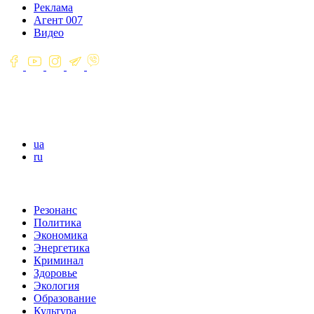
Реклама
Агент 007
Видео
ua
ru
Резонанс
Политика
Экономика
Энергетика
Криминал
Здоровье
Экология
Образование
Культура