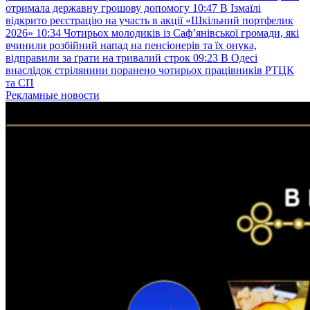
отримала державну грошову допомогу
10:47
В Ізмаїлі
відкрито реєстрацію на участь в акції «Шкільний портфелик
2026»
10:34
Чотирьох молодиків із Саф’янівської громади, які
вчинили розбійний напад на пенсіонерів та їх онука,
відправили за ґрати на тривалий строк
09:23
В Одесі
внаслідок стрілянини поранено чотирьох працівників РТЦК
та СП
Рекламные новости