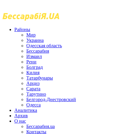
Районы
Мир
Украина
Одесская область
Бессарабия
Измаил
Рени
Болград
Килия
Татарбунары
Арциз
Сарата
Тарутино
Белгород-Днестровский
Одесса
Аналитика
Архив
О нас
Бессарабия.ua
Контакты