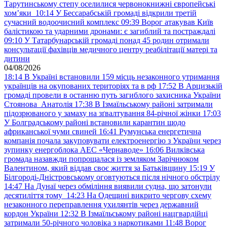
Тарутинському степу оселилися червонокнижні європейські
хом’яки
10:14
У Бессарабській громаді відкрили третій
сучасний водоочисний комплекс
09:39
Ворог атакував Київ
балістикою та ударними дронами: є загиблий та постраждалі
09:10
У Татарбунарській громаді понад 45 родин отримали
консультації фахівців медичного центру реабілітації матері та
дитини
04/08/2026
18:14
В Україні встановили 159 місць незаконного утримання
українців на окупованих територіях та в рф
17:52
В Арцизькій
громаді провели в останню путь загиблого захисника України
Стоянова Анатолія
17:38
В Ізмаїльському районі затримали
підозрюваного у замаху на зґвалтування 84-річної жінки
17:03
У Болградському районі встановили карантин щодо
африканської чуми свиней
16:41
Румунська енергетична
компанія почала закуповувати електроенергію з України через
зупинку енергоблока АЕС «Чернаводе»
16:06
Вилківська
громада назавжди попрощалася із земляком Зарічнюком
Валентином, який віддав своє життя за Батьківщину
15:19
У
Білгороді-Дністровському оговтуються після нічного обстрілу
14:47
На Дунаї через обміління виявили судна, що затонули
десятиліття тому
14:23
На Одещині викрито чергову схему
незаконного переправлення ухилянтів через державний
кордон України
12:32
В Ізмаїльському районі нацгвардійці
затримали 50-річного чоловіка з наркотиками
11:48
Ворог