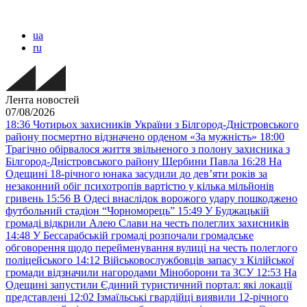
ua
ru
Лента новостей
07/08/2026
18:36
Чотирьох захисників України з Білгород-Дністровського
району посмертно відзначено орденом «За мужність»
18:00
Трагічно обірвалося життя звільненого з полону захисника з
Білгород-Дністровського району Щербини Павла
16:28
На
Одещині 18-річного юнака засудили до дев’яти років за
незаконний обіг психотропів вартістю у кілька мільйонів
гривень
15:56
В Одесі внаслідок ворожого удару пошкоджено
футбольний стадіон “Чорноморець”
15:49
У Буджацькій
громаді відкрили Алею Слави на честь полеглих захисників
14:48
У Бессарабській громаді розпочали громадське
обговорення щодо перейменування вулиці на честь полеглого
поліцейського
14:12
Військовослужбовців запасу з Кілійської
громади відзначили нагородами Міноборони та ЗСУ
12:53
На
Одещині запустили Єдиний туристичний портал: які локації
представлені
12:02
Ізмаїльські гвардійці виявили 12-річного