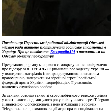
Посадовиця Пересипської районної адміністрації Одеської
міської ради активно підтримувала російське вторгнення в
Україну. Про це повідомляє
Бессарабія.UA
з посиланням на
Одеську обласну прокуратуру.
Представниці органу місцевого самоврядування повідомлено
про підозру за ч. 3 ст. 436-2 Кримінального кодексу України —
у поширенні матеріалів із виправдовуванням, визнанням
правомірною, запереченням збройної агресії російської
федерації проти України, глорифікацією її учасників,
вчинених службовою особою.
За даними розслідування, зі свого мобільного телефону жінка
у жовтні-листопаді минулого року спілкувалася через Telegram
зі знайомою. Обговорювала з нею публікації з ворожих
Telegram-каналів, схвалювала дії агресора та сподівалася на