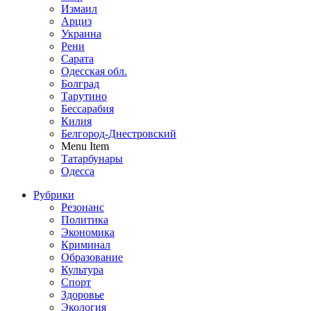
Измаил
Арциз
Украина
Рени
Сарата
Одесская обл.
Болград
Тарутино
Бессарабия
Килия
Белгород-Днестровский
Menu Item
Татарбунары
Одесса
Рубрики
Резонанс
Политика
Экономика
Криминал
Образование
Культура
Спорт
Здоровье
Экология