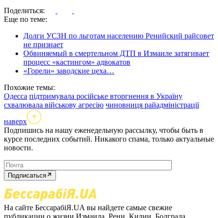
Поделиться:
Еще по теме:
Долги УСЗН по льготам населению Ренийский райсовет
не признает
Обвиняемый в смертельном ДТП в Измаиле затягивает
процесс «кастингом» адвокатов
«Горели» заводские цеха…
Похожие темы:
Одесса
підтримувала російське вторгнення в Україну
схвалювала військову агресію
чиновниця райадміністрації
наверх
Подпишись на нашу еженедельную рассылку, чтобы быть в
курсе последних событий. Никакого спама, только актуальные
новости.
Подписаться
На сайте БессарабіЯ.UA вы найдете самые свежие
публикации о жизни Измаила, Рени, Килии, Болграда,