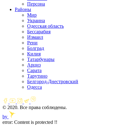
Персона
Районы
Мир
Украина
Одесская область
Бессарабия
Измаил
Рени
Болград
Килия
Татарбунары
Арциз
Сарата
Тарутино
Белгород-Днестровский
Одесса
© 2020. Все права соблюдены.
by
error:
Content is protected !!