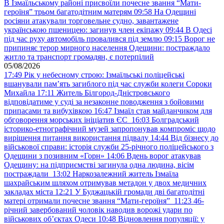
В Ізмаїльському районі присвоїли почесне звання “Мати-
героїня” трьом багатодітним матерям
09:58
На Одещині
росіяни атакували торговельне судно, завантажене
українською пшеницею: загинув член екіпажу
09:44
В Одесі
під час руху автомобіль провалився під землю
09:15
Ворог не
припиняє терор мирного населення Одещини: постраждало
житло та транспорт громадян, є потерпілий
05/08/2026
17:49
Рік у небесному строю: Ізмаїльські поліцейські
вшанували пам’ять загиблого під час служби колеги Сороки
Михайла
17:11
Житель Білгород-Дністровського
відповідатиме у суді за незаконне поводження з бойовими
припасами та вибухівкою
16:47
Ізмаїл став майданчиком для
обговорення морських ініціатив ЄС
16:03
Болградський
історико-етнографічний музей запропонував компроміс щодо
вирішення питання використання підвалу
14:44
Від бізнесу до
військової справи: історія служби 25-річного поліцейського з
Одещини з позивним «Горн»
14:06
Вдень ворог атакував
Одещину: на підприємстві загинула одна людина, вісім
постраждали
13:02
Наркозалежний житель Ізмаїла
шахрайським шляхом отримував метадон у двох медичних
закладах міста
12:21
У Буджацькій громади дві багатодітні
матері отримали почесне звання “Мати-героїня”
11:23
46-
річний завербований чоловік наводив ворожі удари по
військових обʼєктах Одеси
10:48
Відновлення популяції: у