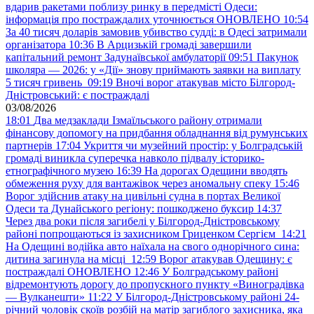
вдарив ракетами поблизу ринку в передмісті Одеси:
інформація про постраждалих уточнюється ОНОВЛЕНО
10:54
За 40 тисяч доларів замовив убивство судді: в Одесі затримали
організатора
10:36
В Арцизькій громаді завершили
капітальний ремонт Задунаївської амбулаторії
09:51
Пакунок
школяра — 2026: у «Дії» знову приймають заявки на виплату
5 тисяч гривень
09:19
Вночі ворог атакував місто Білгород-
Дністровський: є постраждалі
03/08/2026
18:01
Два медзаклади Ізмаїльського району отримали
фінансову допомогу на придбання обладнання від румунських
партнерів
17:04
Укриття чи музейний простір: у Болградській
громаді виникла суперечка навколо підвалу історико-
етнографічного музею
16:39
На дорогах Одещини вводять
обмеження руху для вантажівок через аномальну спеку
15:46
Ворог здійснив атаку на цивільні судна в портах Великої
Одеси та Дунайського регіону: пошкоджено буксир
14:37
Через два роки після загибелі у Білгород-Дністровському
районі попрощаються із захисником Гриценком Сергієм
14:21
На Одещині водійка авто наїхала на свого однорічного сина:
дитина загинула на місці
12:59
Ворог атакував Одещину: є
постраждалі ОНОВЛЕНО
12:46
У Болградському районі
відремонтують дорогу до пропускного пункту «Виноградівка
— Вулканешти»
11:22
У Білгород-Дністровському районі 24-
річний чоловік скоїв розбій на матір загиблого захисника, яка