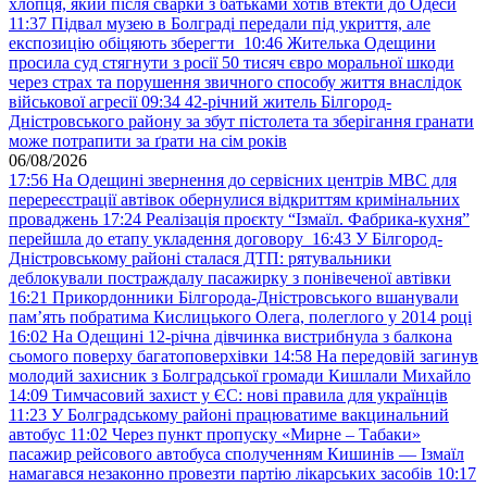
хлопця, який після сварки з батьками хотів втекти до Одеси
11:37
Підвал музею в Болграді передали під укриття, але
експозицію обіцяють зберегти
10:46
Жителька Одещини
просила суд стягнути з росії 50 тисяч євро моральної шкоди
через страх та порушення звичного способу життя внаслідок
військової агресії
09:34
42-річний житель Білгород-
Дністровського району за збут пістолета та зберігання гранати
може потрапити за ґрати на сім років
06/08/2026
17:56
На Одещині звернення до сервісних центрів МВС для
перереєстрації автівок обернулися відкриттям кримінальних
проваджень
17:24
Реалізація проєкту “Ізмаїл. Фабрика-кухня”
перейшла до етапу укладення договору
16:43
У Білгород-
Дністровському районі сталася ДТП: рятувальники
деблокували постраждалу пасажирку з понівеченої автівки
16:21
Прикордонники Білгорода-Дністровського вшанували
пам’ять побратима Кислицького Олега, полеглого у 2014 році
16:02
На Одещині 12-річна дівчинка вистрибнула з балкона
сьомого поверху багатоповерхівки
14:58
На передовій загинув
молодий захисник з Болградської громади Кишлали Михайло
14:09
Тимчасовий захист у ЄС: нові правила для українців
11:23
У Болградському районі працюватиме вакцинальний
автобус
11:02
Через пункт пропуску «Мирне – Табаки»
пасажир рейсового автобуса сполученням Кишинів — Ізмаїл
намагався незаконно провезти партію лікарських засобів
10:17