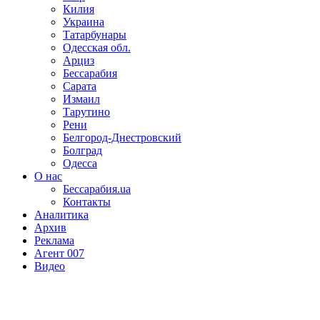
Килия
Украина
Татарбунары
Одесская обл.
Арциз
Бессарабия
Сарата
Измаил
Тарутино
Рени
Белгород-Днестровский
Болград
Одесса
О нас
Бессарабия.ua
Контакты
Аналитика
Архив
Реклама
Агент 007
Видео