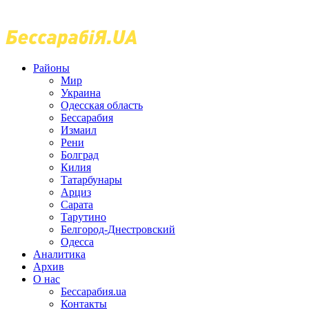
Районы
Мир
Украина
Одесская область
Бессарабия
Измаил
Рени
Болград
Килия
Татарбунары
Арциз
Сарата
Тарутино
Белгород-Днестровский
Одесса
Аналитика
Архив
О нас
Бессарабия.ua
Контакты