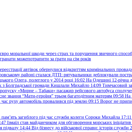
євро моральної шкоди через страх та порушення звичного способу
 гранати можепотрапити за ґрати на сім років
ереєстрації автівок обернулися відкриттям кримінальних провад
ровському районі сталася ДТП: рятувальники деблокували постр
ького Олега, полеглого у 2014 році
16:02
На Одещині 12-річна д
к з Болградської громади Кишлали Михайло
14:09
Тимчасовий за
пропуску «Мирне – Табаки» пасажир рейсового автобуса сполуче
есне звання “Мати-героїня” трьом багатодітним матерям
09:58
На 
д час руху автомобіль провалився під землю
09:15
Ворог не припи
и пам’ять загиблого під час служби колеги Сороки Михайла
17:11
:47
Ізмаїл став майданчиком для обговорення морських ініціати
я підвалу
14:44
Від бізнесу до військової справи: історія служб