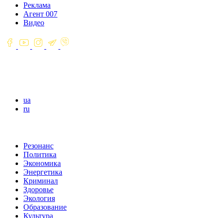
Реклама
Агент 007
Видео
ua
ru
Резонанс
Политика
Экономика
Энергетика
Криминал
Здоровье
Экология
Образование
Культура