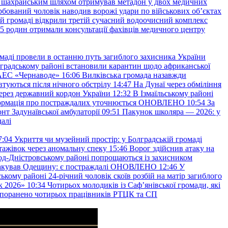
а шахрайським шляхом отримував метадон у двох медичних
рбований чоловік наводив ворожі удари по військових обʼєктах
ій громаді відкрили третій сучасний водоочисний комплекс
45 родин отримали консультації фахівців медичного центру
маді провели в останню путь загиблого захисника України
градському районі встановили карантин щодо африканської
 АЕС «Чернаводе»
16:06
Вилківська громада назавжди
втуються після нічного обстрілу
14:47
На Дунаї через обміління
ерез державний кордон України
12:32
В Ізмаїльському районі
інформація про постраждалих уточнюється ОНОВЛЕНО
10:54
За
т Задунаївської амбулаторії
09:51
Пакунок школяра — 2026: у
далі
7:04
Укриття чи музейний простір: у Болградській громаді
ажівок через аномальну спеку
15:46
Ворог здійснив атаку на
ород-Дністровському районі попрощаються із захисником
акував Одещину: є постраждалі ОНОВЛЕНО
12:46
У
ькому районі 24-річний чоловік скоїв розбій на матір загиблого
к 2026»
10:34
Чотирьох молодиків із Саф’янівської громади, які
и поранено чотирьох працівників РТЦК та СП