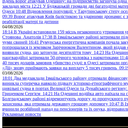
Вдень ворог атакував Одещину: на підприємстві загинула одна
закладах міста
12:21
У Буджацькій громади дві багатодітні мат
Одеси
10:48
Відновлення популяції: у Тарутинському степу ос
09:39
Ворог атакував Київ балістикою та ударними дронами: є 
реабілітації матері та дитини
04/08/2026
18:14
В Україні встановили 159 місць незаконного утримання ук
Стоянова Анатолія
17:38
В Ізмаїльському районі затримали під
чуми свиней
16:41
Румунська енергетична компанія почала зак
попрощалася із земляком Зарічнюком Валентином, який віддав 
виявили судна, що затонули десятиліття тому
14:23
На Одещині
нацгвардійці затримали 50-річного чоловіка з наркотиками
11:4
40 тисяч доларів замовив убивство судді: в Одесі затримали орг
«Дії» знову приймають заявки на виплату 5 тисяч гривень
09:1
03/08/2026
18:01
Два медзаклади Ізмаїльського району отримали фінансов
виникла суперечка навколо підвалу історико-етнографічного м
цивільні судна в портах Великої Одеси та Дунайського регіону
Гриценком Сергієм
14:21
На Одещині водійка авто наїхала на 
Болградському районі відремонтують дорогу до пропускного 
захисника, яка отримала державну грошову допомогу
10:47
В І
вчинили розбійний напад на пенсіонерів та їх онука, відправил
Рекламные новости