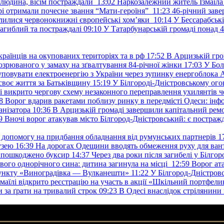
 людина, вісім постраждали
13:02
Наркозалежний житель Ізмаїл
ері отримали почесне звання “Мати-героїня”
11:23
46-річний заве
елилися червонокнижні європейські хом’яки
10:14
У Бессарабськ
загиблий та постраждалі
09:10
У Татарбунарській громаді понад 
раїнців на окупованих територіях та в рф
17:52
В Арцизькій гро
озрюваного у замаху на зґвалтування 84-річної жінки
17:03
У Бол
уповувати електроенергію з України через зупинку енергоблока
своє життя за Батьківщину
15:19
У Білгороді-Дністровському ого
 викрито чергову схему незаконного переправлення ухилянтів ч
8
Ворог вдарив ракетами поблизу ринку в передмісті Одеси: 
анізатора
10:36
В Арцизькій громаді завершили капітальний ремон
9
Вночі ворог атакував місто Білгород-Дністровський: є постраж
у допомогу на придбання обладнання від румунських партнерів
1
узею
16:39
На дорогах Одещини вводять обмеження руху для вант
: пошкоджено буксир
14:37
Через два роки після загибелі у Білг
свого однорічного сина: дитина загинула на місці
12:59
Ворог ат
пункту «Виноградівка — Вулканешти»
11:22
У Білгород-Дністровс
змаїлі відкрито реєстрацію на участь в акції «Шкільний портфели
и за ґрати на тривалий строк
09:23
В Одесі внаслідок стрілянин