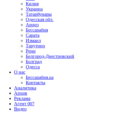
Килия
Украина
Татарбунары
Одесская обл.
Арциз
Бессарабия
Сарата
Измаил
Тарутино
Рени
Белгород-Днестровский
Болград
Одесса
О нас
Бессарабия.ua
Контакты
Аналитика
Архив
Реклама
Агент 007
Видео