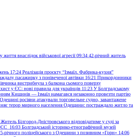
 життя внаслідок військової агресії
09:34
42-річний житель
жень
17:24
Реалізація проєкту “Ізмаїл. Фабрика-кухня”
аждалу пасажирку з понівеченої автівки
16:21
Прикордонники
івчинка вистрибнула з балкона сьомого поверху
хист у ЄС: нові правила для українців
11:23
У Болградському
нням Кишинів — Ізмаїл намагався незаконно провезти партію
Одещині росіяни атакували торговельне судно, завантажене
няє терор мирного населення Одещини: постраждало житло та
Житель Білгород-Дністровського відповідатиме у суді за
в ЄС
16:03
Болградський історико-етнографічний музей
и 25-річного поліцейського з Одещини з позивним «Горн»
14:06