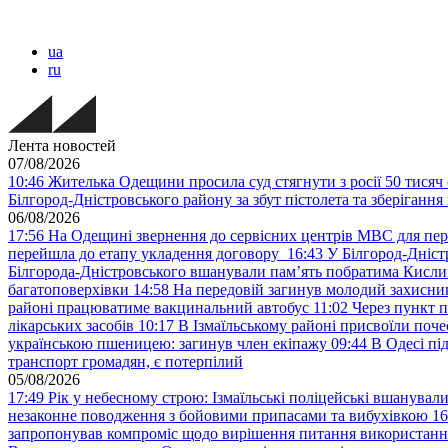
ua
ru
Лента новостей
07/08/2026
10:46
Жителька Одещини просила суд стягнути з росії 50 тисяч 
Білгород-Дністровського району за збут пістолета та зберігання
06/08/2026
17:56
На Одещині звернення до сервісних центрів МВС для пер
перейшла до етапу укладення договору
16:43
У Білгород-Дніст
Білгорода-Дністровського вшанували пам’ять побратима Кислиц
багатоповерхівки
14:58
На передовій загинув молодий захисни
районі працюватиме вакцинальний автобус
11:02
Через пункт 
лікарських засобів
10:17
В Ізмаїльському районі присвоїли поч
українською пшеницею: загинув член екіпажу
09:44
В Одесі пі
транспорт громадян, є потерпілий
05/08/2026
17:49
Рік у небесному строю: Ізмаїльські поліцейські вшанувал
незаконне поводження з бойовими припасами та вибухівкою
16
запропонував компроміс щодо вирішення питання використанн