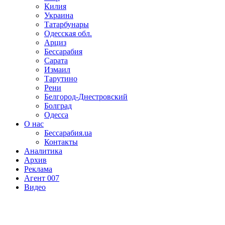
Килия
Украина
Татарбунары
Одесская обл.
Арциз
Бессарабия
Сарата
Измаил
Тарутино
Рени
Белгород-Днестровский
Болград
Одесса
О нас
Бессарабия.ua
Контакты
Аналитика
Архив
Реклама
Агент 007
Видео