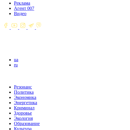
Реклама
Агент 007
Видео
ua
ru
Резонанс
Политика
Экономика
Энергетика
Криминал
Здоровье
Экология
Образование
Культура