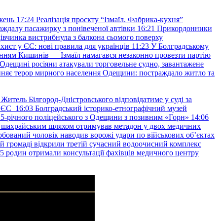
жень
17:24
Реалізація проєкту “Ізмаїл. Фабрика-кухня”
аждалу пасажирку з понівеченої автівки
16:21
Прикордонники
івчинка вистрибнула з балкона сьомого поверху
хист у ЄС: нові правила для українців
11:23
У Болградському
нням Кишинів — Ізмаїл намагався незаконно провезти партію
Одещині росіяни атакували торговельне судно, завантажене
няє терор мирного населення Одещини: постраждало житло та
Житель Білгород-Дністровського відповідатиме у суді за
в ЄС
16:03
Болградський історико-етнографічний музей
и 25-річного поліцейського з Одещини з позивним «Горн»
14:06
а шахрайським шляхом отримував метадон у двох медичних
рбований чоловік наводив ворожі удари по військових обʼєктах
ій громаді відкрили третій сучасний водоочисний комплекс
45 родин отримали консультації фахівців медичного центру