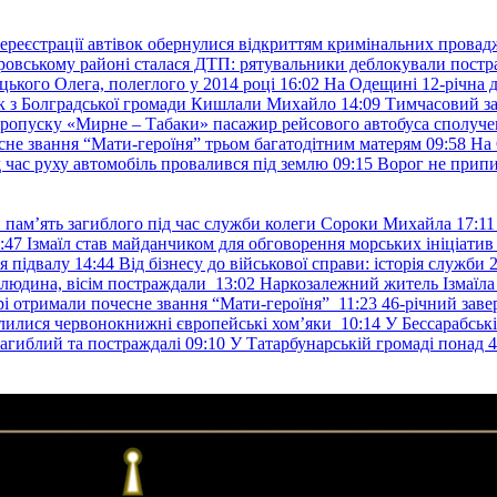
ереєстрації автівок обернулися відкриттям кримінальних провад
ровському районі сталася ДТП: рятувальники деблокували постр
ького Олега, полеглого у 2014 році
16:02
На Одещині 12-річна д
к з Болградської громади Кишлали Михайло
14:09
Тимчасовий за
пропуску «Мирне – Табаки» пасажир рейсового автобуса сполуче
есне звання “Мати-героїня” трьом багатодітним матерям
09:58
На 
д час руху автомобіль провалився під землю
09:15
Ворог не припи
и пам’ять загиблого під час служби колеги Сороки Михайла
17:11
:47
Ізмаїл став майданчиком для обговорення морських ініціати
я підвалу
14:44
Від бізнесу до військової справи: історія служб
 людина, вісім постраждали
13:02
Наркозалежний житель Ізмаїл
ері отримали почесне звання “Мати-героїня”
11:23
46-річний заве
елилися червонокнижні європейські хом’яки
10:14
У Бессарабськ
загиблий та постраждалі
09:10
У Татарбунарській громаді понад 