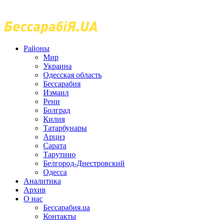
Районы
Мир
Украина
Одесская область
Бессарабия
Измаил
Рени
Болград
Килия
Татарбунары
Арциз
Сарата
Тарутино
Белгород-Днестровский
Одесса
Аналитика
Архив
О нас
Бессарабия.ua
Контакты