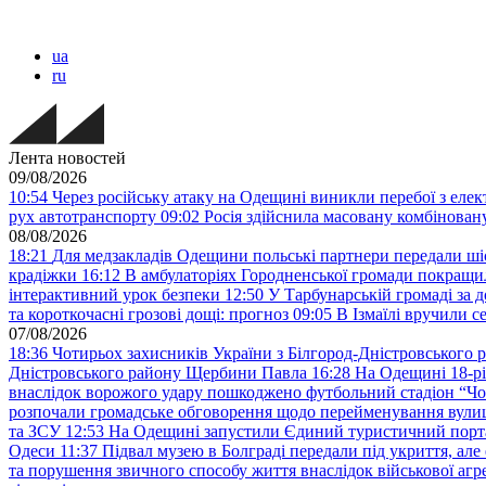
ua
ru
Лента новостей
09/08/2026
10:54
Через російську атаку на Одещині виникли перебої з еле
рух автотранспорту
09:02
Росія здійснила масовану комбінован
08/08/2026
18:21
Для медзакладів Одещини польські партнери передали шіс
крадіжки
16:12
В амбулаторіях Городненської громади покращил
інтерактивний урок безпеки
12:50
У Тарбунарській громаді за 
та короткочасні грозові дощі: прогноз
09:05
В Ізмаїлі вручили 
07/08/2026
18:36
Чотирьох захисників України з Білгород-Дністровського 
Дністровського району Щербини Павла
16:28
На Одещині 18-рі
внаслідок ворожого удару пошкоджено футбольний стадіон “Ч
розпочали громадське обговорення щодо перейменування вулиці
та ЗСУ
12:53
На Одещині запустили Єдиний туристичний портал
Одеси
11:37
Підвал музею в Болграді передали під укриття, ал
та порушення звичного способу життя внаслідок військової агре