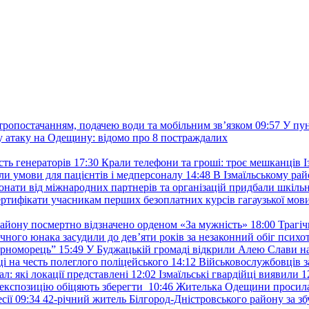
ктропостачанням, подачею води та мобільним звʼязком
09:57
У пу
у атаку на Одещину: відомо про 8 постраждалих
ть генераторів
17:30
Крали телефони та гроші: троє мешканців Із
и умови для пацієнтів і медперсоналу
14:48
В Ізмаїльському райо
донати від міжнародних партнерів та організацій придбали шкіль
сертифікати учасникам перших безоплатних курсів гагаузької мов
району посмертно відзначено орденом «За мужність»
18:00
Трагіч
чного юнака засудили до дев’яти років за незаконний обіг психот
орноморець”
15:49
У Буджацькій громаді відкрили Алею Слави на
 на честь полеглого поліцейського
14:12
Військовослужбовців з
: які локації представлені
12:02
Ізмаїльські гвардійці виявили 1
е експозицію обіцяють зберегти
10:46
Жителька Одещини просила с
сії
09:34
42-річний житель Білгород-Дністровського району за збу