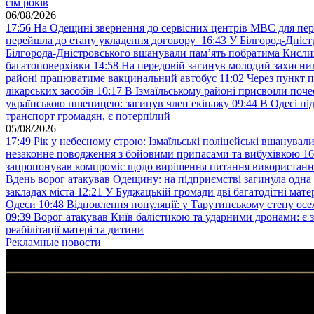
сім років
06/08/2026
17:56
На Одещині звернення до сервісних центрів МВС для пер
перейшла до етапу укладення договору
16:43
У Білгород-Дніст
Білгорода-Дністровського вшанували пам’ять побратима Кислиц
багатоповерхівки
14:58
На передовій загинув молодий захисни
районі працюватиме вакцинальний автобус
11:02
Через пункт 
лікарських засобів
10:17
В Ізмаїльському районі присвоїли поч
українською пшеницею: загинув член екіпажу
09:44
В Одесі пі
транспорт громадян, є потерпілий
05/08/2026
17:49
Рік у небесному строю: Ізмаїльські поліцейські вшанувал
незаконне поводження з бойовими припасами та вибухівкою
16
запропонував компроміс щодо вирішення питання використанн
Вдень ворог атакував Одещину: на підприємстві загинула одна
закладах міста
12:21
У Буджацькій громади дві багатодітні мат
Одеси
10:48
Відновлення популяції: у Тарутинському степу ос
09:39
Ворог атакував Київ балістикою та ударними дронами: є 
реабілітації матері та дитини
Рекламные новости