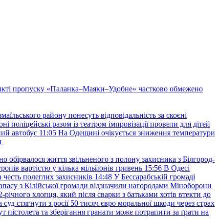
нкті пропуску «Паланка–Маяки–Удобне» частково обмежено
маїльського району понесуть відповідальність за скоєні
ні поліцейські разом із театром імпровізації провели для дітей
ний автобус
11:05
На Одещині очікується зниження температури
и
но обірвалося життя звільненого з полону захисника з Білгород-
ропів вартістю у кілька мільйонів гривень
15:56
В Одесі
 честь полеглих захисників
14:48
У Бессарабській громаді
апасу з Кілійської громади відзначили нагородами Міноборони
2-річного хлопця, який після сварки з батьками хотів втекти до
уд стягнути з росії 50 тисяч євро моральної шкоди через страх
т пістолета та зберігання гранати може потрапити за ґрати на