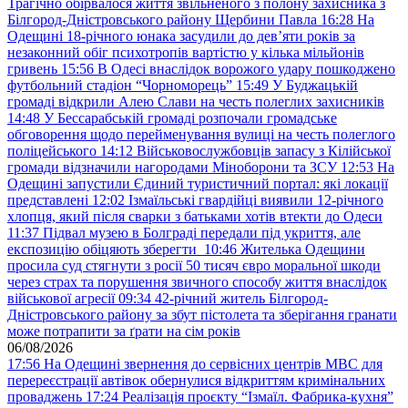
Трагічно обірвалося життя звільненого з полону захисника з
Білгород-Дністровського району Щербини Павла
16:28
На
Одещині 18-річного юнака засудили до дев’яти років за
незаконний обіг психотропів вартістю у кілька мільйонів
гривень
15:56
В Одесі внаслідок ворожого удару пошкоджено
футбольний стадіон “Чорноморець”
15:49
У Буджацькій
громаді відкрили Алею Слави на честь полеглих захисників
14:48
У Бессарабській громаді розпочали громадське
обговорення щодо перейменування вулиці на честь полеглого
поліцейського
14:12
Військовослужбовців запасу з Кілійської
громади відзначили нагородами Міноборони та ЗСУ
12:53
На
Одещині запустили Єдиний туристичний портал: які локації
представлені
12:02
Ізмаїльські гвардійці виявили 12-річного
хлопця, який після сварки з батьками хотів втекти до Одеси
11:37
Підвал музею в Болграді передали під укриття, але
експозицію обіцяють зберегти
10:46
Жителька Одещини
просила суд стягнути з росії 50 тисяч євро моральної шкоди
через страх та порушення звичного способу життя внаслідок
військової агресії
09:34
42-річний житель Білгород-
Дністровського району за збут пістолета та зберігання гранати
може потрапити за ґрати на сім років
06/08/2026
17:56
На Одещині звернення до сервісних центрів МВС для
перереєстрації автівок обернулися відкриттям кримінальних
проваджень
17:24
Реалізація проєкту “Ізмаїл. Фабрика-кухня”