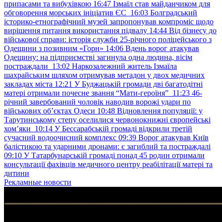
припасами та вибухівкою
16:47
Ізмаїл став майданчиком для
обговорення морських ініціатив ЄС
16:03
Болградський
історико-етнографічний музей запропонував компроміс щодо
вирішення питання використання підвалу
14:44
Від бізнесу до
військової справи: історія служби 25-річного поліцейського з
Одещини з позивним «Горн»
14:06
Вдень ворог атакував
Одещину: на підприємстві загинула одна людина, вісім
постраждали
13:02
Наркозалежний житель Ізмаїла
шахрайським шляхом отримував метадон у двох медичних
закладах міста
12:21
У Буджацькій громади дві багатодітні
матері отримали почесне звання “Мати-героїня”
11:23
46-
річний завербований чоловік наводив ворожі удари по
військових обʼєктах Одеси
10:48
Відновлення популяції: у
Тарутинському степу оселилися червонокнижні європейські
хом’яки
10:14
У Бессарабській громаді відкрили третій
сучасний водоочисний комплекс
09:39
Ворог атакував Київ
балістикою та ударними дронами: є загиблий та постраждалі
09:10
У Татарбунарській громаді понад 45 родин отримали
консультації фахівців медичного центру реабілітації матері та
дитини
Рекламные новости