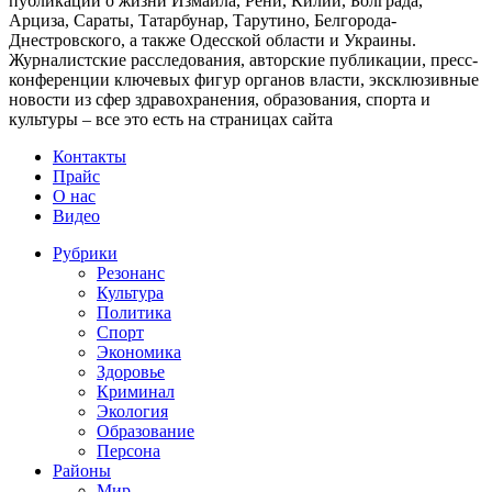
публикации о жизни Измаила, Рени, Килии, Болграда,
Арциза, Сараты, Татарбунар, Тарутино, Белгорода-
Днестровского, а также Одесской области и Украины.
Журналистские расследования, авторские публикации, пресс-
конференции ключевых фигур органов власти, эксклюзивные
новости из сфер здравохранения, образования, спорта и
культуры – все это есть на страницах сайта
Контакты
Прайс
О нас
Видео
Рубрики
Резонанс
Культура
Политика
Спорт
Экономика
Здоровье
Криминал
Экология
Образование
Персона
Районы
Мир