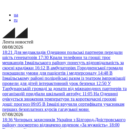
ua
ru
Лента новостей
08/08/2026
18:21
Для медзакладів Одещини польські партнери передали
шість генераторів
17:30
Крали телефони та гроші: троє
мешканців Ізмаїльського району понесуть відповідальність за
скоєні крадіжки
16:12
В амбулаторіях Городненської громади
покращили умови для пацієнтів і медперсоналу
14:48
В
Ізмаїльському районі поліцейські разом із театром імпровізації
провели для дітей інтерактивний урок безпеки
12:50
У
Тарбунарській громаді за донати від міжнародних партнерів та
організацій придбали шкільний автобус
11:05
На Одещині
очікується зниження температури та короткочасні грозові
дощі: прогноз
09:05
В Ізмаїлі вручили сертифікати учасникам
перших безоплатних курсів гагаузької мови
07/08/2026
18:36
Чотирьох захисників України з Білгород-Дністровського
району посмертно відзначено орденом «За мужність»
18:00