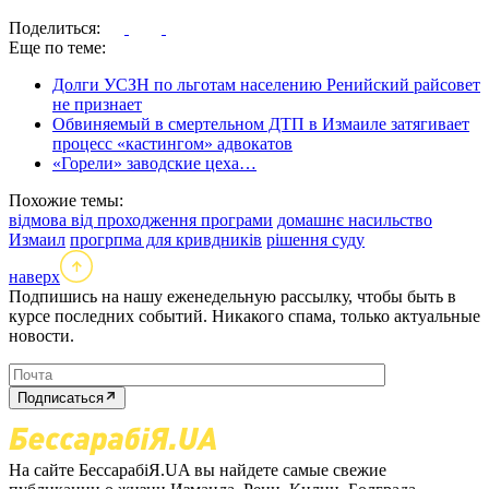
Поделиться:
Еще по теме:
Долги УСЗН по льготам населению Ренийский райсовет
не признает
Обвиняемый в смертельном ДТП в Измаиле затягивает
процесс «кастингом» адвокатов
«Горели» заводские цеха…
Похожие темы:
відмова від проходження програми
домашнє насильство
Измаил
прогрпма для кривдників
рішення суду
наверх
Подпишись на нашу еженедельную рассылку, чтобы быть в
курсе последних событий. Никакого спама, только актуальные
новости.
Подписаться
На сайте БессарабіЯ.UA вы найдете самые свежие