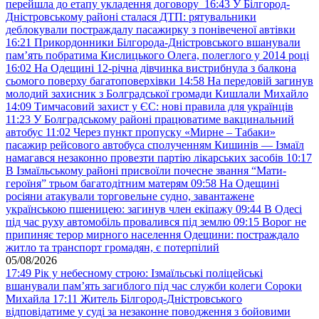
перейшла до етапу укладення договору
16:43
У Білгород-
Дністровському районі сталася ДТП: рятувальники
деблокували постраждалу пасажирку з понівеченої автівки
16:21
Прикордонники Білгорода-Дністровського вшанували
пам’ять побратима Кислицького Олега, полеглого у 2014 році
16:02
На Одещині 12-річна дівчинка вистрибнула з балкона
сьомого поверху багатоповерхівки
14:58
На передовій загинув
молодий захисник з Болградської громади Кишлали Михайло
14:09
Тимчасовий захист у ЄС: нові правила для українців
11:23
У Болградському районі працюватиме вакцинальний
автобус
11:02
Через пункт пропуску «Мирне – Табаки»
пасажир рейсового автобуса сполученням Кишинів — Ізмаїл
намагався незаконно провезти партію лікарських засобів
10:17
В Ізмаїльському районі присвоїли почесне звання “Мати-
героїня” трьом багатодітним матерям
09:58
На Одещині
росіяни атакували торговельне судно, завантажене
українською пшеницею: загинув член екіпажу
09:44
В Одесі
під час руху автомобіль провалився під землю
09:15
Ворог не
припиняє терор мирного населення Одещини: постраждало
житло та транспорт громадян, є потерпілий
05/08/2026
17:49
Рік у небесному строю: Ізмаїльські поліцейські
вшанували пам’ять загиблого під час служби колеги Сороки
Михайла
17:11
Житель Білгород-Дністровського
відповідатиме у суді за незаконне поводження з бойовими