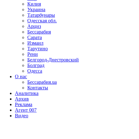
Килия
Украина
Татарбунары
Одесская обл.
Арциз
Бессарабия
Сарата
Измаил
Тарутино
Рени
Белгород-Днестровский
Болград
Одесса
О нас
Бессарабия.ua
Контакты
Аналитика
Архив
Реклама
Агент 007
Видео