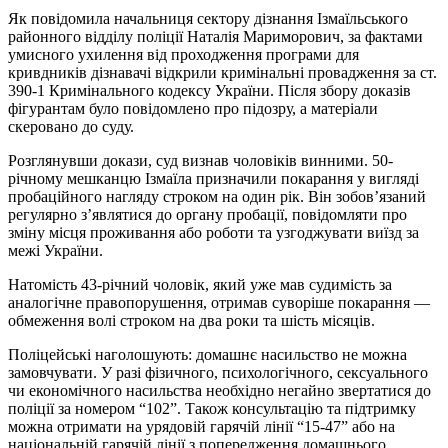
Як повідомила начальниця сектору дізнання Ізмаїльського
районного відділу поліції Наталія Мариморович, за фактами
умисного ухилення від проходження програми для
кривдників дізнавачі відкрили кримінальні провадження за ст.
390-1 Кримінального кодексу України. Після збору доказів
фігурантам було повідомлено про підозру, а матеріали
скеровано до суду.
Розглянувши докази, суд визнав чоловіків винними. 50-
річному мешканцю Ізмаїла призначили покарання у вигляді
пробаційного нагляду строком на один рік. Він зобов’язаний
регулярно з’являтися до органу пробації, повідомляти про
зміну місця проживання або роботи та узгоджувати виїзд за
межі України.
Натомість 43-річний чоловік, який уже мав судимість за
аналогічне правопорушення, отримав суворіше покарання —
обмеження волі строком на два роки та шість місяців.
Поліцейські наголошують: домашнє насильство не можна
замовчувати. У разі фізичного, психологічного, сексуального
чи економічного насильства необхідно негайно звертатися до
поліції за номером “102”. Також консультацію та підтримку
можна отримати на урядовій гарячій лінії “15-47” або на
національній гарячій лінії з попередження домашнього