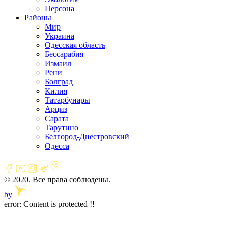
Персона
Районы
Мир
Украина
Одесская область
Бессарабия
Измаил
Рени
Болград
Килия
Татарбунары
Арциз
Сарата
Тарутино
Белгород-Днестровский
Одесса
© 2020. Все права соблюдены.
by
error:
Content is protected !!