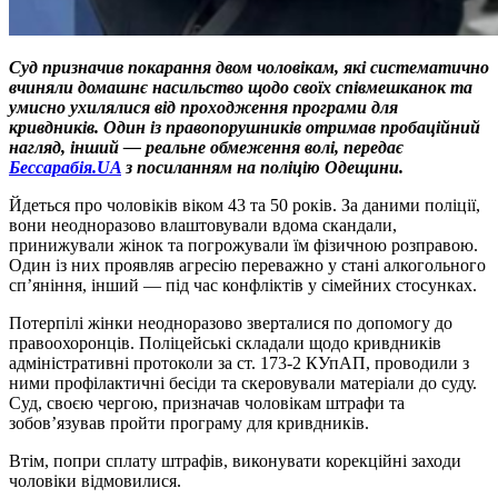
Суд призначив покарання двом чоловікам, які систематично
вчиняли домашнє насильство щодо своїх співмешканок та
умисно ухилялися від проходження програми для
кривдників. Один із правопорушників отримав пробаційний
нагляд, інший — реальне обмеження волі, передає
Бессарабія.UA
з посиланням на поліцію Одещини.
Йдеться про чоловіків віком 43 та 50 років. За даними поліції,
вони неодноразово влаштовували вдома скандали,
принижували жінок та погрожували їм фізичною розправою.
Один із них проявляв агресію переважно у стані алкогольного
сп’яніння, інший — під час конфліктів у сімейних стосунках.
Потерпілі жінки неодноразово зверталися по допомогу до
правоохоронців. Поліцейські складали щодо кривдників
адміністративні протоколи за ст. 173-2 КУпАП, проводили з
ними профілактичні бесіди та скеровували матеріали до суду.
Суд, своєю чергою, призначав чоловікам штрафи та
зобов’язував пройти програму для кривдників.
Втім, попри сплату штрафів, виконувати корекційні заходи
чоловіки відмовилися.