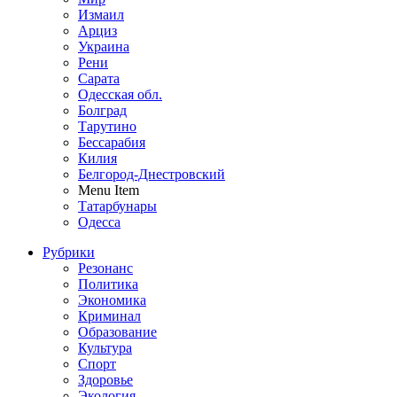
Измаил
Арциз
Украина
Рени
Сарата
Одесская обл.
Болград
Тарутино
Бессарабия
Килия
Белгород-Днестровский
Menu Item
Татарбунары
Одесса
Рубрики
Резонанс
Политика
Экономика
Криминал
Образование
Культура
Спорт
Здоровье
Экология