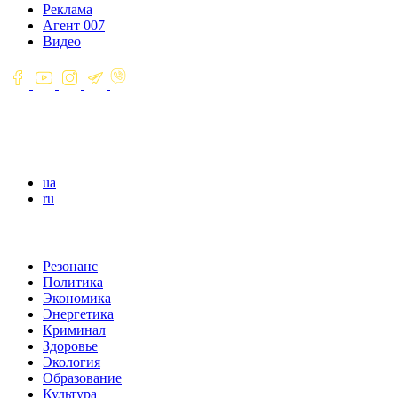
Реклама
Агент 007
Видео
ua
ru
Резонанс
Политика
Экономика
Энергетика
Криминал
Здоровье
Экология
Образование
Культура