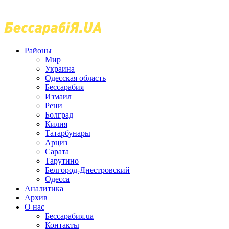
Районы
Мир
Украина
Одесская область
Бессарабия
Измаил
Рени
Болград
Килия
Татарбунары
Арциз
Сарата
Тарутино
Белгород-Днестровский
Одесса
Аналитика
Архив
О нас
Бессарабия.ua
Контакты