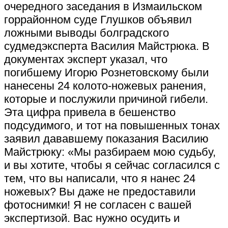
очередного заседания в Измаильском
горрайонном суде Глушков объявил
ложными выводы болградского
судмедэксперта Василия Майстрюка. В
документах эксперт указал, что
погибшему Игорю Рознетовскому были
нанесены 24 колото-ножевых ранения,
которые и послужили причиной гибели.
Эта цифра привела в бешенство
подсудимого, и тот на повышенных тонах
заявил дававшему показания Василию
Майстрюку: «Мы разбираем мою судьбу,
и вы хотите, чтобы я сейчас согласился с
тем, что вы написали, что я нанес 24
ножевых? Вы даже не предоставили
фотоснимки! Я не согласен с вашей
экспертизой. Вас нужно осудить и