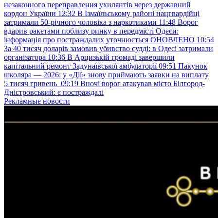
незаконного переправлення ухилянтів через державний
кордон України
12:32
В Ізмаїльському районі нацгвардійці
затримали 50-річного чоловіка з наркотиками
11:48
Ворог
вдарив ракетами поблизу ринку в передмісті Одеси:
інформація про постраждалих уточнюється ОНОВЛЕНО
10:54
За 40 тисяч доларів замовив убивство судді: в Одесі затримали
організатора
10:36
В Арцизькій громаді завершили
капітальний ремонт Задунаївської амбулаторії
09:51
Пакунок
школяра — 2026: у «Дії» знову приймають заявки на виплату
5 тисяч гривень
09:19
Вночі ворог атакував місто Білгород-
Дністровський: є постраждалі
Рекламные новости