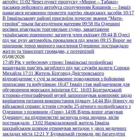
автобус
11:02
Через пункт пропуску «Мирне – Табаки»
пасажир рейсового автобуса сполученням Кишинів — Ізмаїл
намагався незаконно провезти партію лікарських засобів
10:17
В Ізмаїльському районі присвоїли почесне звання “Мати-
героїня” трьом багатодітним матерям
09:58
На Одещині
росіяни атакували торговельне судно, завантажене
українською пшеницею: загинув член екіпажу
09:44
В Одесі
під час руху автомобіль провалився під землю
09:15
Ворог не
припиняє терор мирного населення Одещини: постраждало
житло та транспорт громадян, є потерпілий
05/08/2026
17:49
Рік у небесному строю: Ізмаїльські поліцейські
вшанували пам’ять загиблого під час служби колеги Сороки
Михайла
17:11
Житель Білгород-Дністровського
відповідатиме у суді за незаконне поводження з бойовими
припасами та вибухівкою
16:47
Ізмаїл став майданчиком для
обговорення морських ініціатив ЄС
16:03
Болградський
історико-етнографічний музей запропонував компроміс щодо
вирішення питання використання підвалу
14:44
Від бізнесу до
військової справи: історія служби 25-річного поліцейського з
Одещини з позивним «Горн»
14:06
Вдень ворог атакував
Одещину: на підприємстві загинула одна людина, вісім
постраждали
13:02
Наркозалежний житель Ізмаїла
шахрайським шляхом отримував метадон у двох медичних
закладах міста
12:21
У Буджацькій громади дві багатодітні