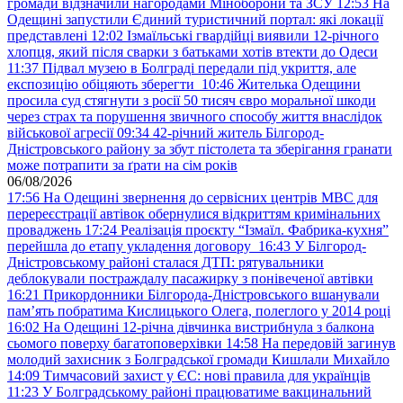
громади відзначили нагородами Міноборони та ЗСУ
12:53
На
Одещині запустили Єдиний туристичний портал: які локації
представлені
12:02
Ізмаїльські гвардійці виявили 12-річного
хлопця, який після сварки з батьками хотів втекти до Одеси
11:37
Підвал музею в Болграді передали під укриття, але
експозицію обіцяють зберегти
10:46
Жителька Одещини
просила суд стягнути з росії 50 тисяч євро моральної шкоди
через страх та порушення звичного способу життя внаслідок
військової агресії
09:34
42-річний житель Білгород-
Дністровського району за збут пістолета та зберігання гранати
може потрапити за ґрати на сім років
06/08/2026
17:56
На Одещині звернення до сервісних центрів МВС для
перереєстрації автівок обернулися відкриттям кримінальних
проваджень
17:24
Реалізація проєкту “Ізмаїл. Фабрика-кухня”
перейшла до етапу укладення договору
16:43
У Білгород-
Дністровському районі сталася ДТП: рятувальники
деблокували постраждалу пасажирку з понівеченої автівки
16:21
Прикордонники Білгорода-Дністровського вшанували
пам’ять побратима Кислицького Олега, полеглого у 2014 році
16:02
На Одещині 12-річна дівчинка вистрибнула з балкона
сьомого поверху багатоповерхівки
14:58
На передовій загинув
молодий захисник з Болградської громади Кишлали Михайло
14:09
Тимчасовий захист у ЄС: нові правила для українців
11:23
У Болградському районі працюватиме вакцинальний