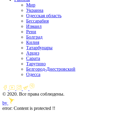
Мир
Украина
Одесская область
Бессарабия
Измаил
Рени
Болград
Килия
Татарбунары
Арциз
Сарата
Тарутино
Белгород-Днестровский
Одесса
© 2020. Все права соблюдены.
by
error:
Content is protected !!