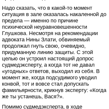
Надо сказать, что в какой-то момент
ситуация в зале оказалась накаленной до
предела — именно по причине
психической неуравновешенности
Глушкова. Несмотря на рекомендации
адвоката Нины Злати, обвиняемый
продолжал гнуть свою, очевидно,
придуманную линию защиты. С этой
целью он устроил настоящий допрос
судмедэксперту, а когда тот не давал
«угодных» ответов, выходил из себя. В
момент же, когда подсудимого уводил
конвой, тот и вовсе стал допускать
фамильярности, крикнув эксперту: «Когда
же ты устанешь, Вася?».
Помимо судмедэксперта, в ходе