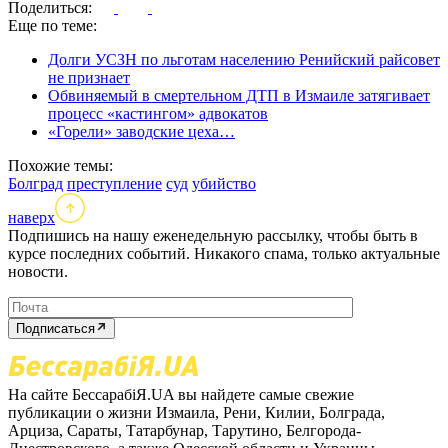
Поделиться:
Еще по теме:
Долги УСЗН по льготам населению Ренийский райсовет
не признает
Обвиняемый в смертельном ДТП в Измаиле затягивает
процесс «кастингом» адвокатов
«Горели» заводские цеха…
Похожие темы:
Болград
преступление
суд
убийство
наверх
Подпишись на нашу еженедельную рассылку, чтобы быть в
курсе последних событий. Никакого спама, только актуальные
новости.
Подписаться
На сайте БессарабіЯ.UA вы найдете самые свежие
публикации о жизни Измаила, Рени, Килии, Болграда,
Арциза, Сараты, Татарбунар, Тарутино, Белгорода-