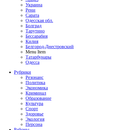
Украина
Рени
Сарата
Одесская обл.
Болград
Тарутино
Бессарабия
Килия
Белгород-Днестровский
Menu Item
Татарбунары
Одесса
Рубрики
Резонанс
Политика
Экономика
Криминал
Образование
Культура
Спорт
Здоровье
Экология
Персона
Районы