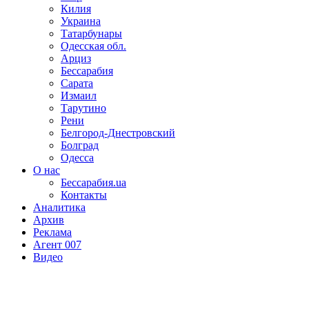
Килия
Украина
Татарбунары
Одесская обл.
Арциз
Бессарабия
Сарата
Измаил
Тарутино
Рени
Белгород-Днестровский
Болград
Одесса
О нас
Бессарабия.ua
Контакты
Аналитика
Архив
Реклама
Агент 007
Видео