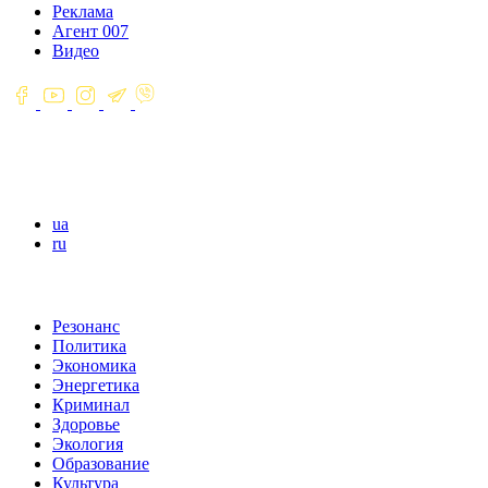
Реклама
Агент 007
Видео
ua
ru
Резонанс
Политика
Экономика
Энергетика
Криминал
Здоровье
Экология
Образование
Культура