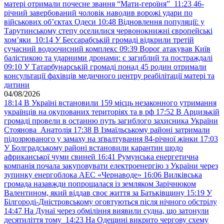
матері отримали почесне звання “Мати-героїня”
11:23
46-
річний завербований чоловік наводив ворожі удари по
військових обʼєктах Одеси
10:48
Відновлення популяції: у
Тарутинському степу оселилися червонокнижні європейські
хом’яки
10:14
У Бессарабській громаді відкрили третій
сучасний водоочисний комплекс
09:39
Ворог атакував Київ
балістикою та ударними дронами: є загиблий та постраждалі
09:10
У Татарбунарській громаді понад 45 родин отримали
консультації фахівців медичного центру реабілітації матері та
дитини
04/08/2026
18:14
В Україні встановили 159 місць незаконного утримання
українців на окупованих територіях та в рф
17:52
В Арцизькій
громаді провели в останню путь загиблого захисника України
Стоянова Анатолія
17:38
В Ізмаїльському районі затримали
підозрюваного у замаху на зґвалтування 84-річної жінки
17:03
У Болградському районі встановили карантин щодо
африканської чуми свиней
16:41
Румунська енергетична
компанія почала закуповувати електроенергію з України через
зупинку енергоблока АЕС «Чернаводе»
16:06
Вилківська
громада назавжди попрощалася із земляком Зарічнюком
Валентином, який віддав своє життя за Батьківщину
15:19
У
Білгороді-Дністровському оговтуються після нічного обстрілу
14:47
На Дунаї через обміління виявили судна, що затонули
десятиліття тому
14:23
На Одещині викрито чергову схему