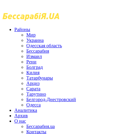
Районы
Мир
Украина
Одесская область
Бессарабия
Измаил
Рени
Болград
Килия
Татарбунары
Арциз
Сарата
Тарутино
Белгород-Днестровский
Одесса
Аналитика
Архив
О нас
Бессарабия.ua
Контакты