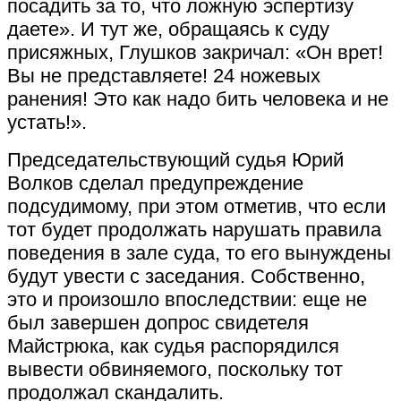
посадить за то, что ложную эспертизу
даете». И тут же, обращаясь к суду
присяжных, Глушков закричал: «Он врет!
Вы не представляете! 24 ножевых
ранения! Это как надо бить человека и не
устать!».
Председательствующий судья Юрий
Волков сделал предупреждение
подсудимому, при этом отметив, что если
тот будет продолжать нарушать правила
поведения в зале суда, то его вынуждены
будут увести с заседания. Собственно,
это и произошло впоследствии: еще не
был завершен допрос свидетеля
Майстрюка, как судья распорядился
вывести обвиняемого, поскольку тот
продолжал скандалить.