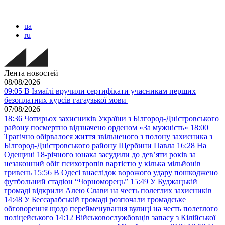
ua
ru
Лента новостей
08/08/2026
09:05
В Ізмаїлі вручили сертифікати учасникам перших
безоплатних курсів гагаузької мови
07/08/2026
18:36
Чотирьох захисників України з Білгород-Дністровського
району посмертно відзначено орденом «За мужність»
18:00
Трагічно обірвалося життя звільненого з полону захисника з
Білгород-Дністровського району Щербини Павла
16:28
На
Одещині 18-річного юнака засудили до дев’яти років за
незаконний обіг психотропів вартістю у кілька мільйонів
гривень
15:56
В Одесі внаслідок ворожого удару пошкоджено
футбольний стадіон “Чорноморець”
15:49
У Буджацькій
громаді відкрили Алею Слави на честь полеглих захисників
14:48
У Бессарабській громаді розпочали громадське
обговорення щодо перейменування вулиці на честь полеглого
поліцейського
14:12
Військовослужбовців запасу з Кілійської