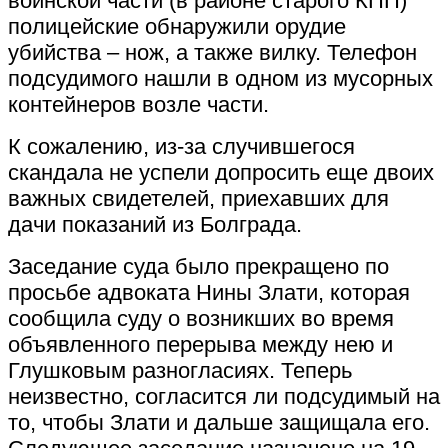
воинской части (в районе старого КПП)
полицейские обнаружили орудие
убийства – нож, а также вилку. Телефон
подсудимого нашли в одном из мусорных
контейнеров возле части.
К сожалению, из-за случившегося
скандала не успели допросить еще двоих
важных свидетелей, приехавших для
дачи показаний из Болграда.
Заседание суда было прекращено по
просьбе адвоката Нины Злати, которая
сообщила суду о возникших во время
объявленного перерыва между нею и
Глушковым разногласиях. Теперь
неизвестно, согласится ли подсудимый на
то, чтобы Злати и дальше защищала его.