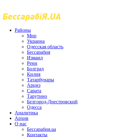
Районы
Мир
Украина
Одесская область
Бессарабия
Измаил
Рени
Болград
Килия
Татарбунары
Арциз
Сарата
Тарутино
Белгород-Днестровский
Одесса
Аналитика
Архив
О нас
Бессарабия.ua
Контакты