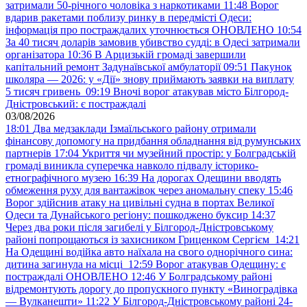
затримали 50-річного чоловіка з наркотиками
11:48
Ворог
вдарив ракетами поблизу ринку в передмісті Одеси:
інформація про постраждалих уточнюється ОНОВЛЕНО
10:54
За 40 тисяч доларів замовив убивство судді: в Одесі затримали
організатора
10:36
В Арцизькій громаді завершили
капітальний ремонт Задунаївської амбулаторії
09:51
Пакунок
школяра — 2026: у «Дії» знову приймають заявки на виплату
5 тисяч гривень
09:19
Вночі ворог атакував місто Білгород-
Дністровський: є постраждалі
03/08/2026
18:01
Два медзаклади Ізмаїльського району отримали
фінансову допомогу на придбання обладнання від румунських
партнерів
17:04
Укриття чи музейний простір: у Болградській
громаді виникла суперечка навколо підвалу історико-
етнографічного музею
16:39
На дорогах Одещини вводять
обмеження руху для вантажівок через аномальну спеку
15:46
Ворог здійснив атаку на цивільні судна в портах Великої
Одеси та Дунайського регіону: пошкоджено буксир
14:37
Через два роки після загибелі у Білгород-Дністровському
районі попрощаються із захисником Гриценком Сергієм
14:21
На Одещині водійка авто наїхала на свого однорічного сина:
дитина загинула на місці
12:59
Ворог атакував Одещину: є
постраждалі ОНОВЛЕНО
12:46
У Болградському районі
відремонтують дорогу до пропускного пункту «Виноградівка
— Вулканешти»
11:22
У Білгород-Дністровському районі 24-