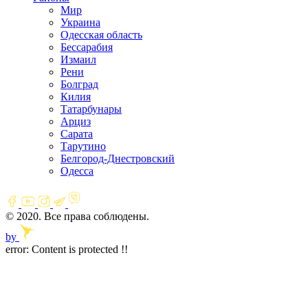
Мир
Украина
Одесская область
Бессарабия
Измаил
Рени
Болград
Килия
Татарбунары
Арциз
Сарата
Тарутино
Белгород-Днестровский
Одесса
© 2020. Все права соблюдены.
by
error:
Content is protected !!