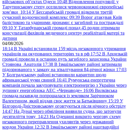
військових обʼєктах Одеси
10:48
Відновлення популяції: у
Тарутинському степу оселилися червонокнижні європейські
хом’яки
10:14
У Бессарабській громаді відкрили третій
сучасний водоочисний комплекс
09:39
Ворог атакував Київ
балістикою та ударними дронами: є загиблий та постраждалі
09:10
У Татарбунарській громаді понад 45 родин отримали
консультації фахівців медичного центру реабілітації матері та
дитини
04/08/2026
18:14
В Україні встановили 159 місць незаконного утримання
українців на окупованих територіях та в рф
17:52
В Арцизькій
громаді провели в останню путь загиблого захисника України
Стоянова Анатолія
17:38
В Ізмаїльському районі затримали
підозрюваного у замаху на зґвалтування 84-річної жінки
17:03
У Болградському районі встановили карантин щодо
африканської чуми свиней
16:41
Румунська енергетична
компанія почала закуповувати електроенергію з України через
зупинку енергоблока АЕС «Чернаводе»
16:06
Вилківська
громада назавжди попрощалася із земляком Зарічнюком
Валентином, який віддав своє життя за Батьківщину
15:19
У
Білгороді-Дністровському оговтуються після нічного обстрілу
14:47
На Дунаї через обміління виявили судна, що затонули
десятиліття тому
14:23
На Одещині викрито чергову схему
незаконного переправлення ухилянтів через державний
кордон України
12:32
В Ізмаїльському районі нацгвардійці