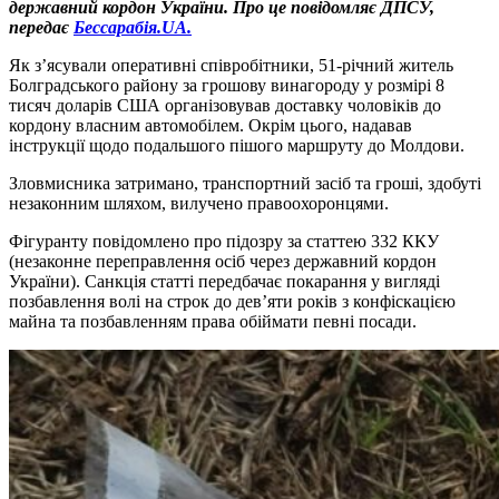
державний кордон України. Про це повідомляє ДПСУ,
передає
Бессарабія.UA.
Як з’ясували оперативні співробітники, 51-річний житель
Болградського району за грошову винагороду у розмірі 8
тисяч доларів США організовував доставку чоловіків до
кордону власним автомобілем. Окрім цього, надавав
інструкції щодо подальшого пішого маршруту до Молдови.
Зловмисника затримано, транспортний засіб та гроші, здобуті
незаконним шляхом, вилучено правоохоронцями.
Фігуранту повідомлено про підозру за статтею 332 ККУ
(незаконне переправлення осіб через державний кордон
України). Санкція статті передбачає покарання у вигляді
позбавлення волі на строк до дев’яти років з конфіскацією
майна та позбавленням права обіймати певні посади.