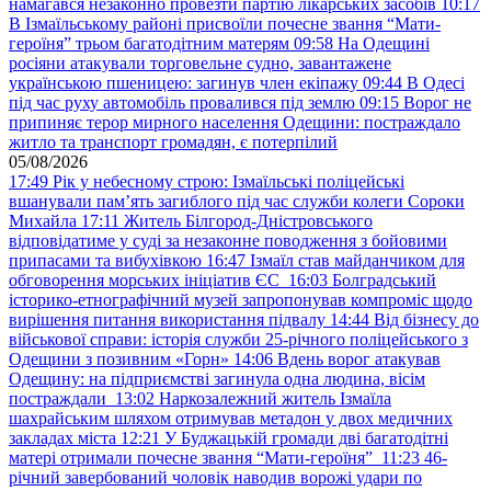
намагався незаконно провезти партію лікарських засобів
10:17
В Ізмаїльському районі присвоїли почесне звання “Мати-
героїня” трьом багатодітним матерям
09:58
На Одещині
росіяни атакували торговельне судно, завантажене
українською пшеницею: загинув член екіпажу
09:44
В Одесі
під час руху автомобіль провалився під землю
09:15
Ворог не
припиняє терор мирного населення Одещини: постраждало
житло та транспорт громадян, є потерпілий
05/08/2026
17:49
Рік у небесному строю: Ізмаїльські поліцейські
вшанували пам’ять загиблого під час служби колеги Сороки
Михайла
17:11
Житель Білгород-Дністровського
відповідатиме у суді за незаконне поводження з бойовими
припасами та вибухівкою
16:47
Ізмаїл став майданчиком для
обговорення морських ініціатив ЄС
16:03
Болградський
історико-етнографічний музей запропонував компроміс щодо
вирішення питання використання підвалу
14:44
Від бізнесу до
військової справи: історія служби 25-річного поліцейського з
Одещини з позивним «Горн»
14:06
Вдень ворог атакував
Одещину: на підприємстві загинула одна людина, вісім
постраждали
13:02
Наркозалежний житель Ізмаїла
шахрайським шляхом отримував метадон у двох медичних
закладах міста
12:21
У Буджацькій громади дві багатодітні
матері отримали почесне звання “Мати-героїня”
11:23
46-
річний завербований чоловік наводив ворожі удари по