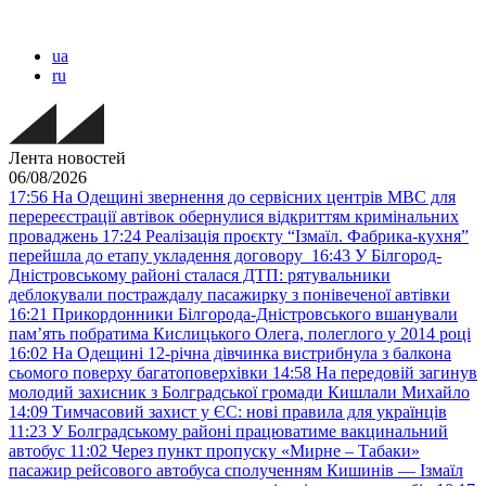
ua
ru
Лента новостей
06/08/2026
17:56
На Одещині звернення до сервісних центрів МВС для
перереєстрації автівок обернулися відкриттям кримінальних
проваджень
17:24
Реалізація проєкту “Ізмаїл. Фабрика-кухня”
перейшла до етапу укладення договору
16:43
У Білгород-
Дністровському районі сталася ДТП: рятувальники
деблокували постраждалу пасажирку з понівеченої автівки
16:21
Прикордонники Білгорода-Дністровського вшанували
пам’ять побратима Кислицького Олега, полеглого у 2014 році
16:02
На Одещині 12-річна дівчинка вистрибнула з балкона
сьомого поверху багатоповерхівки
14:58
На передовій загинув
молодий захисник з Болградської громади Кишлали Михайло
14:09
Тимчасовий захист у ЄС: нові правила для українців
11:23
У Болградському районі працюватиме вакцинальний
автобус
11:02
Через пункт пропуску «Мирне – Табаки»
пасажир рейсового автобуса сполученням Кишинів — Ізмаїл