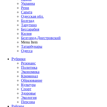
Украина
Рени
Сарата
Одесская обл.
Болград
Тарутино
Бессарабия
Килия
Белгород-Днестровский
Menu Item
Татарбунары
Одесса
Рубрики
Резонанс
Политика
Экономика
Криминал
Образование
Культура
Спорт
Здоровье
Экология
Персона
Районы