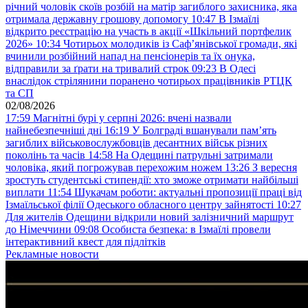
річний чоловік скоїв розбій на матір загиблого захисника, яка
отримала державну грошову допомогу
10:47
В Ізмаїлі
відкрито реєстрацію на участь в акції «Шкільний портфелик
2026»
10:34
Чотирьох молодиків із Саф’янівської громади, які
вчинили розбійний напад на пенсіонерів та їх онука,
відправили за ґрати на тривалий строк
09:23
В Одесі
внаслідок стрілянини поранено чотирьох працівників РТЦК
та СП
02/08/2026
17:59
Магнітні бурі у серпні 2026: вчені назвали
найнебезпечніші дні
16:19
У Болграді вшанували пам’ять
загиблих військовослужбовців десантних військ різних
поколінь та часів
14:58
На Одещині патрульні затримали
чоловіка, який погрожував перехожим ножем
13:26
З вересня
зростуть студентські стипендії: хто зможе отримати найбільші
виплати
11:54
Шукачам роботи: актуальні пропозиції праці від
Ізмаїльської філії Одеського обласного центру зайнятості
10:27
Для жителів Одещини відкрили новий залізничний маршрут
до Німеччини
09:08
Особиста безпека: в Ізмаїлі провели
інтерактивний квест для підлітків
Рекламные новости