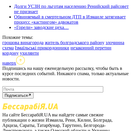
Долги УСЗН по льготам населению Ренийский райсовет
не признает
Обвиняемый в смертельном ДТП в Измаиле затягивает
процесс «кастингом» адвокатов
«Горели» заводские цеха…
Похожие темы:
грошова винагорода
житель болградського району
злочинна
схема
Ізмаїльські прикордонники
незаконний перетин
кордону
ухилянти
наверх
Подпишись на нашу еженедельную рассылку, чтобы быть в
курсе последних событий. Никакого спама, только актуальные
новости.
Подписаться
На сайте БессарабіЯ.UA вы найдете самые свежие
публикации о жизни Измаила, Рени, Килии, Болграда,
Арциза, Сараты, Татарбунар, Тарутино, Белгорода-
Днестровского, а также Одесской области и Украины.