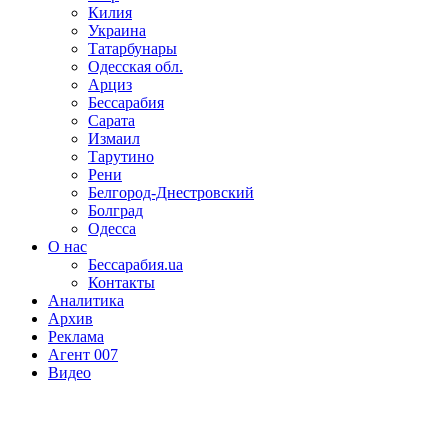
Килия
Украина
Татарбунары
Одесская обл.
Арциз
Бессарабия
Сарата
Измаил
Тарутино
Рени
Белгород-Днестровский
Болград
Одесса
О нас
Бессарабия.ua
Контакты
Аналитика
Архив
Реклама
Агент 007
Видео