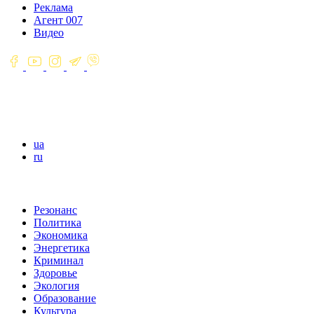
Реклама
Агент 007
Видео
ua
ru
Резонанс
Политика
Экономика
Энергетика
Криминал
Здоровье
Экология
Образование
Культура