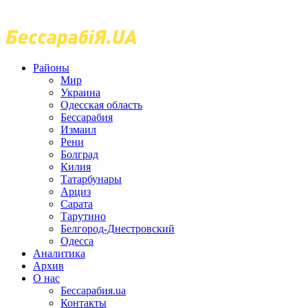
Районы
Мир
Украина
Одесская область
Бессарабия
Измаил
Рени
Болград
Килия
Татарбунары
Арциз
Сарата
Тарутино
Белгород-Днестровский
Одесса
Аналитика
Архив
О нас
Бессарабия.ua
Контакты