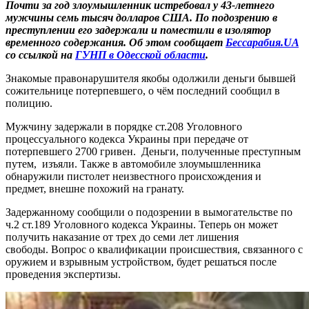
Почти за год злоумышленник истребовал у 43-летнего
мужчины семь тысяч долларов США. По подозрению в
преступлении его задержали и поместили в изолятор
временного содержания. Об этом сообщает
Бессарабия.UA
со ссылкой на
ГУНП в Одесской области
.
Знакомые правонарушителя якобы одолжили деньги бывшей
сожительнице потерпевшего, о чём последний сообщил в
полицию.
Мужчину задержали в порядке ст.208 Уголовного
процессуального кодекса Украины при передаче от
потерпевшего 2700 гривен. Деньги, полученные преступным
путем, изъяли. Также в автомобиле злоумышленника
обнаружили пистолет неизвестного происхождения и
предмет, внешне похожий на гранату.
Задержанному сообщили о подозрении в вымогательстве по
ч.2 ст.189 Уголовного кодекса Украины. Теперь он может
получить наказание от трех до семи лет лишения
свободы. Вопрос о квалификации происшествия, связанного с
оружием и взрывным устройством, будет решаться после
проведения экспертизы.