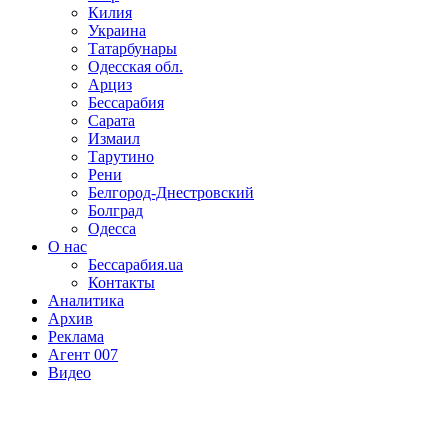
Килия
Украина
Татарбунары
Одесская обл.
Арциз
Бессарабия
Сарата
Измаил
Тарутино
Рени
Белгород-Днестровский
Болград
Одесса
О нас
Бессарабия.ua
Контакты
Аналитика
Архив
Реклама
Агент 007
Видео