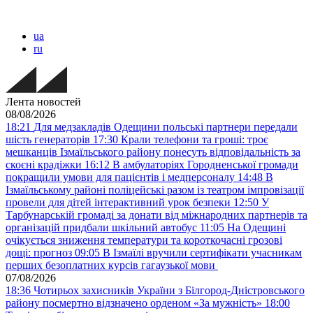
ua
ru
Лента новостей
08/08/2026
18:21
Для медзакладів Одещини польські партнери передали
шість генераторів
17:30
Крали телефони та гроші: троє
мешканців Ізмаїльського району понесуть відповідальність за
скоєні крадіжки
16:12
В амбулаторіях Городненської громади
покращили умови для пацієнтів і медперсоналу
14:48
В
Ізмаїльському районі поліцейські разом із театром імпровізації
провели для дітей інтерактивний урок безпеки
12:50
У
Тарбунарській громаді за донати від міжнародних партнерів та
організацій придбали шкільний автобус
11:05
На Одещині
очікується зниження температури та короткочасні грозові
дощі: прогноз
09:05
В Ізмаїлі вручили сертифікати учасникам
перших безоплатних курсів гагаузької мови
07/08/2026
18:36
Чотирьох захисників України з Білгород-Дністровського
району посмертно відзначено орденом «За мужність»
18:00