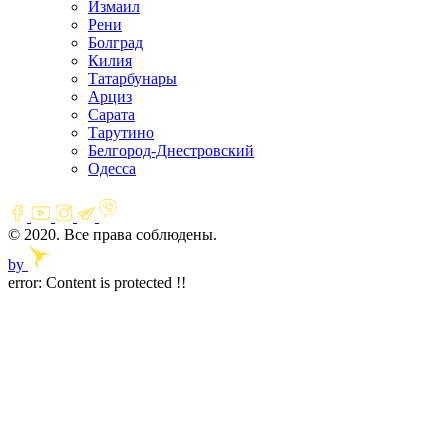
Измаил
Рени
Болград
Килия
Татарбунары
Арциз
Сарата
Тарутино
Белгород-Днестровский
Одесса
© 2020. Все права соблюдены.
by
error:
Content is protected !!