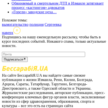
Обвиняемый в смертельном ДТП в Измаиле затягивает
процесс «кастингом» адвокатов
«Горели» заводские цеха…
Похожие темы:
вымогательство
полиция
Сергеевка
наверх
Подпишись на нашу еженедельную рассылку, чтобы быть в
курсе последних событий. Никакого спама, только актуальные
новости.
Подписаться
На сайте БессарабіЯ.UA вы найдете самые свежие
публикации о жизни Измаила, Рени, Килии, Болграда,
Арциза, Сараты, Татарбунар, Тарутино, Белгорода-
Днестровского, а также Одесской области и Украины.
Журналистские расследования, авторские публикации, пресс-
конференции ключевых фигур органов власти, эксклюзивные
новости из сфер здравохранения, образования, спорта и
культуры – все это есть на страницах сайта