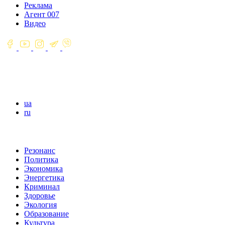
Реклама
Агент 007
Видео
ua
ru
Резонанс
Политика
Экономика
Энергетика
Криминал
Здоровье
Экология
Образование
Культура