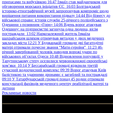
припасами та вибухівкою
16:47
Ізмаїл став майданчиком для
обговорення морських ініціатив ЄС
16:03
Болградський
історико-етнографічний музей запропонував компроміс щодо
вирішення питання використання підвалу
14:44
Від бізнесу до
військової справи: історія служби 25-річного поліцейського з
Одещини з позивним «Горн»
14:06
Вдень ворог атакував
Одещину: на підприємстві загинула одна людина, вісім
постраждали
13:02
Наркозалежний житель Ізмаїла
шахрайським шляхом отримував метадон у двох медичних
закладах міста
12:21
У Буджацькій громади дві багатодітні
матері отримали почесне звання “Мати-героїня”
11:23
46-
річний завербований чоловік наводив ворожі удари по
військових обʼєктах Одеси
10:48
Відновлення популяції: у
Тарутинському степу оселилися червонокнижні європейські
хом’яки
10:14
У Бессарабській громаді відкрили третій
сучасний водоочисний комплекс
09:39
Ворог атакував Київ
балістикою та ударними дронами: є загиблий та постраждалі
09:10
У Татарбунарській громаді понад 45 родин отримали
консультації фахівців медичного центру реабілітації матері та
дитини
Рекламные новости