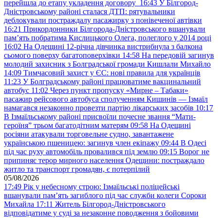
перейшла до етапу укладення договору
16:43
У Білгород-
Дністровському районі сталася ДТП: рятувальники
деблокували постраждалу пасажирку з понівеченої автівки
16:21
Прикордонники Білгорода-Дністровського вшанували
пам’ять побратима Кислицького Олега, полеглого у 2014 році
16:02
На Одещині 12-річна дівчинка вистрибнула з балкона
сьомого поверху багатоповерхівки
14:58
На передовій загинув
молодий захисник з Болградської громади Кишлали Михайло
14:09
Тимчасовий захист у ЄС: нові правила для українців
11:23
У Болградському районі працюватиме вакцинальний
автобус
11:02
Через пункт пропуску «Мирне – Табаки»
пасажир рейсового автобуса сполученням Кишинів — Ізмаїл
намагався незаконно провезти партію лікарських засобів
10:17
В Ізмаїльському районі присвоїли почесне звання “Мати-
героїня” трьом багатодітним матерям
09:58
На Одещині
росіяни атакували торговельне судно, завантажене
українською пшеницею: загинув член екіпажу
09:44
В Одесі
під час руху автомобіль провалився під землю
09:15
Ворог не
припиняє терор мирного населення Одещини: постраждало
житло та транспорт громадян, є потерпілий
05/08/2026
17:49
Рік у небесному строю: Ізмаїльські поліцейські
вшанували пам’ять загиблого під час служби колеги Сороки
Михайла
17:11
Житель Білгород-Дністровського
відповідатиме у суді за незаконне поводження з бойовими