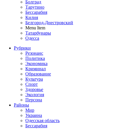
Болград
Тарутино
Бессарабия
Килия
Белгород-Днестровский
Menu Item
Татарбунары
Одесса
Рубрики
Резонанс
Политика
Экономика
Криминал
Образование
Культура
Спорт
Здоровье
Экология
Персона
Районы
Мир
Украина
Одесская область
Бессарабия