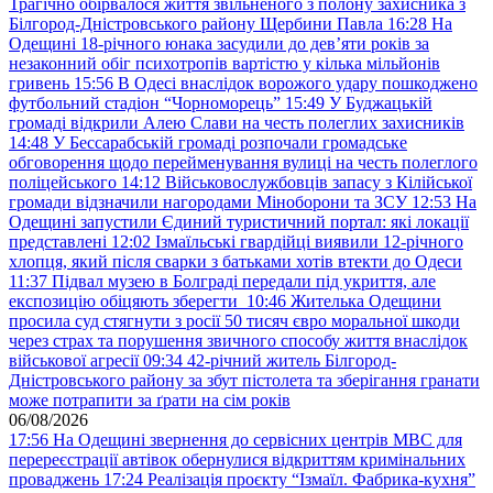
Трагічно обірвалося життя звільненого з полону захисника з
Білгород-Дністровського району Щербини Павла
16:28
На
Одещині 18-річного юнака засудили до дев’яти років за
незаконний обіг психотропів вартістю у кілька мільйонів
гривень
15:56
В Одесі внаслідок ворожого удару пошкоджено
футбольний стадіон “Чорноморець”
15:49
У Буджацькій
громаді відкрили Алею Слави на честь полеглих захисників
14:48
У Бессарабській громаді розпочали громадське
обговорення щодо перейменування вулиці на честь полеглого
поліцейського
14:12
Військовослужбовців запасу з Кілійської
громади відзначили нагородами Міноборони та ЗСУ
12:53
На
Одещині запустили Єдиний туристичний портал: які локації
представлені
12:02
Ізмаїльські гвардійці виявили 12-річного
хлопця, який після сварки з батьками хотів втекти до Одеси
11:37
Підвал музею в Болграді передали під укриття, але
експозицію обіцяють зберегти
10:46
Жителька Одещини
просила суд стягнути з росії 50 тисяч євро моральної шкоди
через страх та порушення звичного способу життя внаслідок
військової агресії
09:34
42-річний житель Білгород-
Дністровського району за збут пістолета та зберігання гранати
може потрапити за ґрати на сім років
06/08/2026
17:56
На Одещині звернення до сервісних центрів МВС для
перереєстрації автівок обернулися відкриттям кримінальних
проваджень
17:24
Реалізація проєкту “Ізмаїл. Фабрика-кухня”