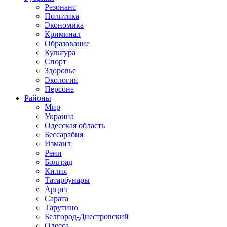
Резонанс
Политика
Экономика
Криминал
Образование
Культура
Спорт
Здоровье
Экология
Персона
Районы
Мир
Украина
Одесская область
Бессарабия
Измаил
Рени
Болград
Килия
Татарбунары
Арциз
Сарата
Тарутино
Белгород-Днестровский
Одесса