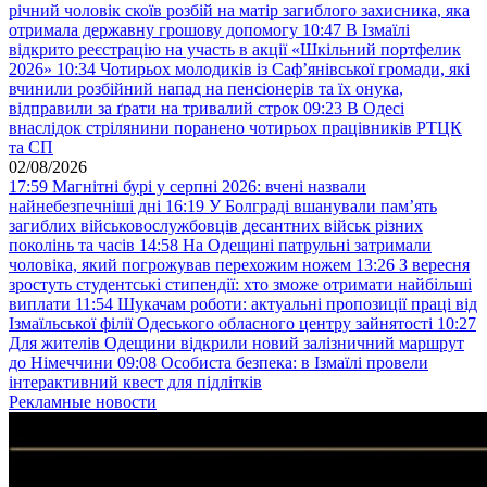
річний чоловік скоїв розбій на матір загиблого захисника, яка
отримала державну грошову допомогу
10:47
В Ізмаїлі
відкрито реєстрацію на участь в акції «Шкільний портфелик
2026»
10:34
Чотирьох молодиків із Саф’янівської громади, які
вчинили розбійний напад на пенсіонерів та їх онука,
відправили за ґрати на тривалий строк
09:23
В Одесі
внаслідок стрілянини поранено чотирьох працівників РТЦК
та СП
02/08/2026
17:59
Магнітні бурі у серпні 2026: вчені назвали
найнебезпечніші дні
16:19
У Болграді вшанували пам’ять
загиблих військовослужбовців десантних військ різних
поколінь та часів
14:58
На Одещині патрульні затримали
чоловіка, який погрожував перехожим ножем
13:26
З вересня
зростуть студентські стипендії: хто зможе отримати найбільші
виплати
11:54
Шукачам роботи: актуальні пропозиції праці від
Ізмаїльської філії Одеського обласного центру зайнятості
10:27
Для жителів Одещини відкрили новий залізничний маршрут
до Німеччини
09:08
Особиста безпека: в Ізмаїлі провели
інтерактивний квест для підлітків
Рекламные новости