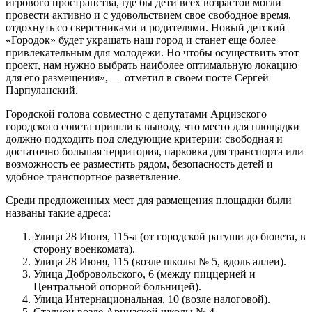
игрового пространства, где бы дети всех возрастов могли
провести активно и с удовольствием свое свободное время,
отдохнуть со сверстниками и родителями. Новый детский
«Городок» будет украшать наш город и станет еще более
привлекательным для молодежи. Но чтобы осуществить этот
проект, нам нужно выбрать наиболее оптимальную локацию
для его размещения», — отметил в своем посте Сергей
Парпуланский.
Городской голова совместно с депутатами Арцизского
городского совета пришли к выводу, что место для площадки
должно подходить под следующие критерии: свободная и
достаточно большая территория, парковка для транспорта или
возможность ее разместить рядом, безопасность детей и
удобное транспортное разветвление.
Среди предложенных мест для размещения площадки были
названы такие адреса:
Улица 28 Июня, 115-а (от городской ратуши до бювета, в
сторону военкомата).
Улица 28 Июня, 115 (возле школы № 5, вдоль аллеи).
Улица Добровольского, 6 (между пиццерией и
Центральной опорной больницей).
Улица Интернациональная, 10 (возле налоговой).
Стадион возле Арцизской школы № 4.