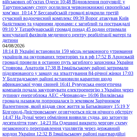
військових обʼєктах Одеси
10:48
Відновлення популяції: у
Тарутинському степу оселилися червонокнижні європейські
хом’яки
10:14
У Бессарабській громаді відкрили третій
сучасний водоочисний комплекс
09:39
Ворог атакував Київ
балістикою та ударними дронами: є загиблий та постраждалі
09:10
У Татарбунарській громаді понад 45 родин отримали
консультації фахівців медичного центру реабілітації матері та
дитини
04/08/2026
18:14
В Україні встановили 159 місць незаконного утримання
українців на окупованих територіях та в рф
17:52
В Арцизькій
громаді провели в останню путь загиблого захисника України
Стоянова Анатолія
17:38
В Ізмаїльському районі затримали
підозрюваного у замаху на зґвалтування 84-річної жінки
17:03
У Болградському районі встановили карантин щодо
африканської чуми свиней
16:41
Румунська енергетична
компанія почала закуповувати електроенергію з України через
зупинку енергоблока АЕС «Чернаводе»
16:06
Вилківська
громада назавжди попрощалася із земляком Зарічнюком
Валентином, який віддав своє життя за Батьківщину
15:19
У
Білгороді-Дністровському оговтуються після нічного обстрілу
14:47
На Дунаї через обміління виявили судна, що затонули
десятиліття тому
14:23
На Одещині викрито чергову схему
незаконного переправлення ухилянтів через державний
кордон України
12:32
В Ізмаїльському районі нацгвардійці