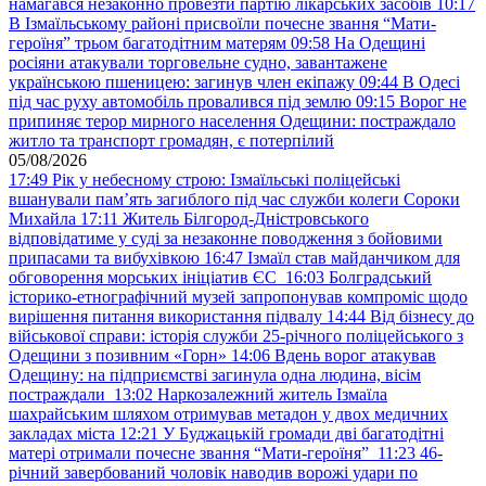
намагався незаконно провезти партію лікарських засобів
10:17
В Ізмаїльському районі присвоїли почесне звання “Мати-
героїня” трьом багатодітним матерям
09:58
На Одещині
росіяни атакували торговельне судно, завантажене
українською пшеницею: загинув член екіпажу
09:44
В Одесі
під час руху автомобіль провалився під землю
09:15
Ворог не
припиняє терор мирного населення Одещини: постраждало
житло та транспорт громадян, є потерпілий
05/08/2026
17:49
Рік у небесному строю: Ізмаїльські поліцейські
вшанували пам’ять загиблого під час служби колеги Сороки
Михайла
17:11
Житель Білгород-Дністровського
відповідатиме у суді за незаконне поводження з бойовими
припасами та вибухівкою
16:47
Ізмаїл став майданчиком для
обговорення морських ініціатив ЄС
16:03
Болградський
історико-етнографічний музей запропонував компроміс щодо
вирішення питання використання підвалу
14:44
Від бізнесу до
військової справи: історія служби 25-річного поліцейського з
Одещини з позивним «Горн»
14:06
Вдень ворог атакував
Одещину: на підприємстві загинула одна людина, вісім
постраждали
13:02
Наркозалежний житель Ізмаїла
шахрайським шляхом отримував метадон у двох медичних
закладах міста
12:21
У Буджацькій громади дві багатодітні
матері отримали почесне звання “Мати-героїня”
11:23
46-
річний завербований чоловік наводив ворожі удари по