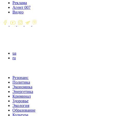
Реклама
Агент 007
Видео
ua
ru
Резонанс
Политика
Экономика
Энергетика
Криминал
Здоровье
Экология
Образование
Культура