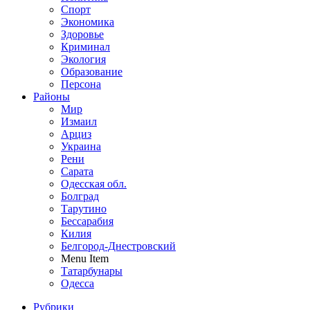
Спорт
Экономика
Здоровье
Криминал
Экология
Образование
Персона
Районы
Мир
Измаил
Арциз
Украина
Рени
Сарата
Одесская обл.
Болград
Тарутино
Бессарабия
Килия
Белгород-Днестровский
Menu Item
Татарбунары
Одесса
Рубрики