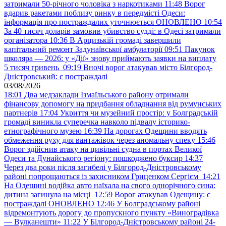
затримали 50-річного чоловіка з наркотиками
11:48
Ворог
вдарив ракетами поблизу ринку в передмісті Одеси:
інформація про постраждалих уточнюється ОНОВЛЕНО
10:54
За 40 тисяч доларів замовив убивство судді: в Одесі затримали
організатора
10:36
В Арцизькій громаді завершили
капітальний ремонт Задунаївської амбулаторії
09:51
Пакунок
школяра — 2026: у «Дії» знову приймають заявки на виплату
5 тисяч гривень
09:19
Вночі ворог атакував місто Білгород-
Дністровський: є постраждалі
03/08/2026
18:01
Два медзаклади Ізмаїльського району отримали
фінансову допомогу на придбання обладнання від румунських
партнерів
17:04
Укриття чи музейний простір: у Болградській
громаді виникла суперечка навколо підвалу історико-
етнографічного музею
16:39
На дорогах Одещини вводять
обмеження руху для вантажівок через аномальну спеку
15:46
Ворог здійснив атаку на цивільні судна в портах Великої
Одеси та Дунайського регіону: пошкоджено буксир
14:37
Через два роки після загибелі у Білгород-Дністровському
районі попрощаються із захисником Гриценком Сергієм
14:21
На Одещині водійка авто наїхала на свого однорічного сина:
дитина загинула на місці
12:59
Ворог атакував Одещину: є
постраждалі ОНОВЛЕНО
12:46
У Болградському районі
відремонтують дорогу до пропускного пункту «Виноградівка
— Вулканешти»
11:22
У Білгород-Дністровському районі 24-