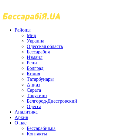
Районы
Мир
Украина
Одесская область
Бессарабия
Измаил
Рени
Болград
Килия
Татарбунары
Арциз
Сарата
Тарутино
Белгород-Днестровский
Одесса
Аналитика
Архив
О нас
Бессарабия.ua
Контакты