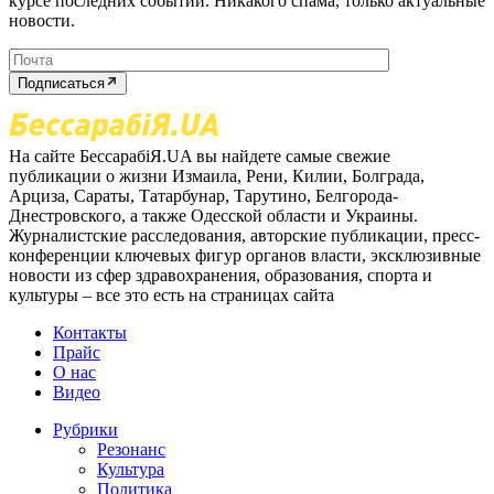
курсе последних событий. Никакого спама, только актуальные
новости.
Подписаться
На сайте БессарабіЯ.UA вы найдете самые свежие
публикации о жизни Измаила, Рени, Килии, Болграда,
Арциза, Сараты, Татарбунар, Тарутино, Белгорода-
Днестровского, а также Одесской области и Украины.
Журналистские расследования, авторские публикации, пресс-
конференции ключевых фигур органов власти, эксклюзивные
новости из сфер здравохранения, образования, спорта и
культуры – все это есть на страницах сайта
Контакты
Прайс
О нас
Видео
Рубрики
Резонанс
Культура
Политика