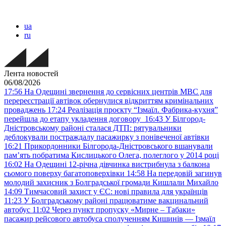
ua
ru
Лента новостей
06/08/2026
17:56
На Одещині звернення до сервісних центрів МВС для
перереєстрації автівок обернулися відкриттям кримінальних
проваджень
17:24
Реалізація проєкту “Ізмаїл. Фабрика-кухня”
перейшла до етапу укладення договору
16:43
У Білгород-
Дністровському районі сталася ДТП: рятувальники
деблокували постраждалу пасажирку з понівеченої автівки
16:21
Прикордонники Білгорода-Дністровського вшанували
пам’ять побратима Кислицького Олега, полеглого у 2014 році
16:02
На Одещині 12-річна дівчинка вистрибнула з балкона
сьомого поверху багатоповерхівки
14:58
На передовій загинув
молодий захисник з Болградської громади Кишлали Михайло
14:09
Тимчасовий захист у ЄС: нові правила для українців
11:23
У Болградському районі працюватиме вакцинальний
автобус
11:02
Через пункт пропуску «Мирне – Табаки»
пасажир рейсового автобуса сполученням Кишинів — Ізмаїл