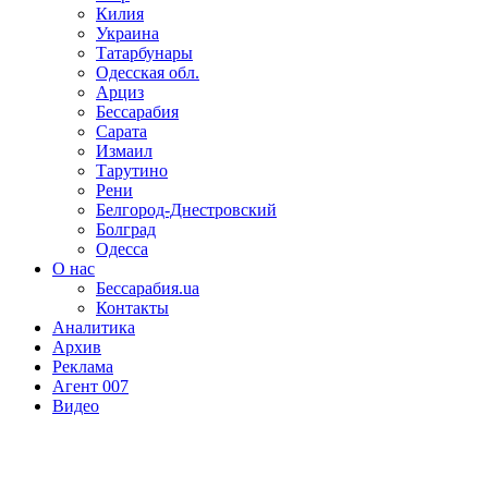
Килия
Украина
Татарбунары
Одесская обл.
Арциз
Бессарабия
Сарата
Измаил
Тарутино
Рени
Белгород-Днестровский
Болград
Одесса
О нас
Бессарабия.ua
Контакты
Аналитика
Архив
Реклама
Агент 007
Видео