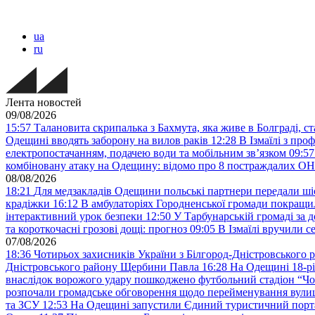
ua
ru
Лента новостей
09/08/2026
15:57
Талановита скрипалька з Бахмута, яка живе в Болграді, 
Одещині вводять заборону на вилов раків
12:28
В Ізмаїлі з про
електропостачанням, подачею води та мобільним звʼязком
09:57
комбіновану атаку на Одещину: відомо про 8 постраждалих
08/08/2026
18:21
Для медзакладів Одещини польські партнери передали шіс
крадіжки
16:12
В амбулаторіях Городненської громади покращил
інтерактивний урок безпеки
12:50
У Тарбунарській громаді за 
та короткочасні грозові дощі: прогноз
09:05
В Ізмаїлі вручили 
07/08/2026
18:36
Чотирьох захисників України з Білгород-Дністровського 
Дністровського району Щербини Павла
16:28
На Одещині 18-рі
внаслідок ворожого удару пошкоджено футбольний стадіон “Ч
розпочали громадське обговорення щодо перейменування вулиці
та ЗСУ
12:53
На Одещині запустили Єдиний туристичний портал