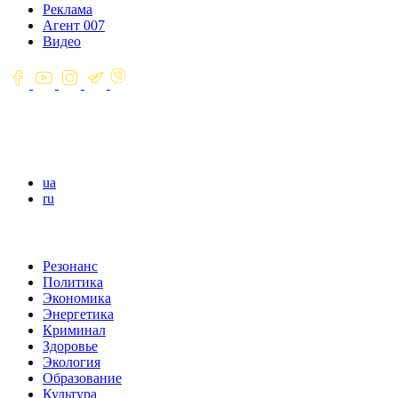
Реклама
Агент 007
Видео
ua
ru
Резонанс
Политика
Экономика
Энергетика
Криминал
Здоровье
Экология
Образование
Культура