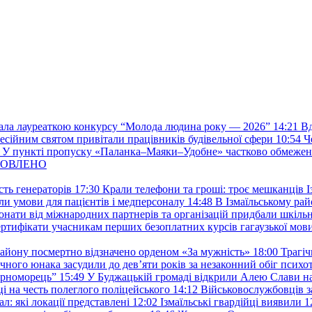
стала лауреаткою конкурсу “Молода людина року — 2026”
14:21
Вд
фесійним святом привітали працівників будівельної сфери
10:54
Ч
У пункті пропуску «Паланка–Маяки–Удобне» частково обмежен
 ОНОВЛЕНО
ть генераторів
17:30
Крали телефони та гроші: троє мешканців Із
и умови для пацієнтів і медперсоналу
14:48
В Ізмаїльському райо
донати від міжнародних партнерів та організацій придбали шкіль
сертифікати учасникам перших безоплатних курсів гагаузької мов
району посмертно відзначено орденом «За мужність»
18:00
Трагіч
чного юнака засудили до дев’яти років за незаконний обіг психот
орноморець”
15:49
У Буджацькій громаді відкрили Алею Слави на
 на честь полеглого поліцейського
14:12
Військовослужбовців з
: які локації представлені
12:02
Ізмаїльські гвардійці виявили 1