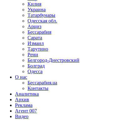
Килия
Украина
Татарбунары
Одесская обл.
Арциз
Бессарабия
Сарата
Измаил
Тарутино
Рени
Белгород-Днестровский
Болград
Одесса
О нас
Бессарабия.ua
Контакты
Аналитика
Архив
Реклама
Агент 007
Видео