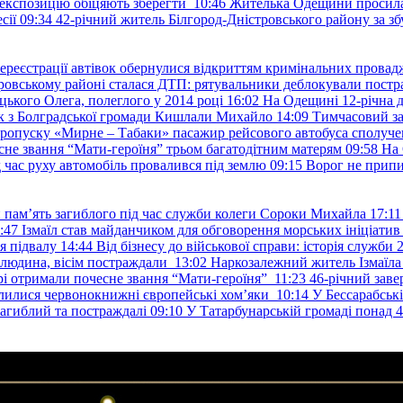
е експозицію обіцяють зберегти
10:46
Жителька Одещини просила с
сії
09:34
42-річний житель Білгород-Дністровського району за збу
ереєстрації автівок обернулися відкриттям кримінальних провад
ровському районі сталася ДТП: рятувальники деблокували постр
ького Олега, полеглого у 2014 році
16:02
На Одещині 12-річна д
к з Болградської громади Кишлали Михайло
14:09
Тимчасовий за
пропуску «Мирне – Табаки» пасажир рейсового автобуса сполуче
есне звання “Мати-героїня” трьом багатодітним матерям
09:58
На 
д час руху автомобіль провалився під землю
09:15
Ворог не припи
и пам’ять загиблого під час служби колеги Сороки Михайла
17:11
:47
Ізмаїл став майданчиком для обговорення морських ініціати
я підвалу
14:44
Від бізнесу до військової справи: історія служб
 людина, вісім постраждали
13:02
Наркозалежний житель Ізмаїл
ері отримали почесне звання “Мати-героїня”
11:23
46-річний заве
елилися червонокнижні європейські хом’яки
10:14
У Бессарабськ
загиблий та постраждалі
09:10
У Татарбунарській громаді понад 