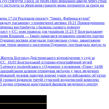
уд стягнути з росії 50 тисяч євро моральної шкоди через страх
т пістолета та зберігання гранати може потрапити за ґрати на
жень
17:24
Реалізація проєкту “Ізмаїл. Фабрика-кухня”
аждалу пасажирку з понівеченої автівки
16:21
Прикордонники
івчинка вистрибнула з балкона сьомого поверху
хист у ЄС: нові правила для українців
11:23
У Болградському
нням Кишинів — Ізмаїл намагався незаконно провезти партію
Одещині росіяни атакували торговельне судно, завантажене
няє терор мирного населення Одещини: постраждало житло та
Житель Білгород-Дністровського відповідатиме у суді за
в ЄС
16:03
Болградський історико-етнографічний музей
и 25-річного поліцейського з Одещини з позивним «Горн»
14:06
а шахрайським шляхом отримував метадон у двох медичних
рбований чоловік наводив ворожі удари по військових обʼєктах
ій громаді відкрили третій сучасний водоочисний комплекс
45 родин отримали консультації фахівців медичного центру