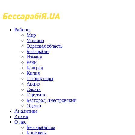
Районы
Мир
Украина
Одесская область
Бессарабия
Измаил
Рени
Болград
Килия
Татарбунары
Арциз
Сарата
Тарутино
Белгород-Днестровский
Одесса
Аналитика
Архив
О нас
Бессарабия.ua
Контакты