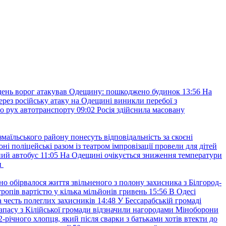
ень ворог атакував Одещину: пошкоджено будинок
13:56
На
ерез російську атаку на Одещині виникли перебої з
о рух автотранспорту
09:02
Росія здійснила масовану
маїльського району понесуть відповідальність за скоєні
ні поліцейські разом із театром імпровізації провели для дітей
ний автобус
11:05
На Одещині очікується зниження температури
и
но обірвалося життя звільненого з полону захисника з Білгород-
ропів вартістю у кілька мільйонів гривень
15:56
В Одесі
 честь полеглих захисників
14:48
У Бессарабській громаді
апасу з Кілійської громади відзначили нагородами Міноборони
2-річного хлопця, який після сварки з батьками хотів втекти до