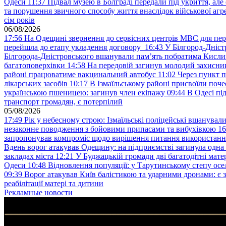
Одеси
11:37
Підвал музею в Болграді передали під укриття, ал
та порушення звичного способу життя внаслідок військової агре
сім років
06/08/2026
17:56
На Одещині звернення до сервісних центрів МВС для пер
перейшла до етапу укладення договору
16:43
У Білгород-Дніст
Білгорода-Дністровського вшанували пам’ять побратима Кислиц
багатоповерхівки
14:58
На передовій загинув молодий захисни
районі працюватиме вакцинальний автобус
11:02
Через пункт 
лікарських засобів
10:17
В Ізмаїльському районі присвоїли поч
українською пшеницею: загинув член екіпажу
09:44
В Одесі пі
транспорт громадян, є потерпілий
05/08/2026
17:49
Рік у небесному строю: Ізмаїльські поліцейські вшанувал
незаконне поводження з бойовими припасами та вибухівкою
16
запропонував компроміс щодо вирішення питання використанн
Вдень ворог атакував Одещину: на підприємстві загинула одна
закладах міста
12:21
У Буджацькій громади дві багатодітні мат
Одеси
10:48
Відновлення популяції: у Тарутинському степу ос
09:39
Ворог атакував Київ балістикою та ударними дронами: є 
реабілітації матері та дитини
Рекламные новости