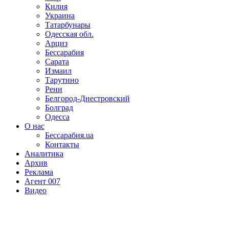
Килия
Украина
Татарбунары
Одесская обл.
Арциз
Бессарабия
Сарата
Измаил
Тарутино
Рени
Белгород-Днестровский
Болград
Одесса
О нас
Бессарабия.ua
Контакты
Аналитика
Архив
Реклама
Агент 007
Видео