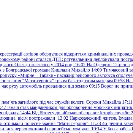
ереєстрації автівок обернулися відкриттям кримінальних провад
ровському районі сталася ДТП: рятувальники деблокували постр
ького Олега, полеглого у 2014 році
16:02
На Одещині 12-річна д
к з Болградської громади Кишлали Михайло
14:09
Тимчасовий за
пропуску «Мирне – Табаки» пасажир рейсового автобуса сполуче
есне звання “Мати-героїня” трьом багатодітним матерям
09:58
На 
д час руху автомобіль провалився під землю
09:15
Ворог не припи
и пам’ять загиблого під час служби колеги Сороки Михайла
17:11
:47
Ізмаїл став майданчиком для обговорення морських ініціати
я підвалу
14:44
Від бізнесу до військової справи: історія служб
 людина, вісім постраждали
13:02
Наркозалежний житель Ізмаїл
ері отримали почесне звання “Мати-героїня”
11:23
46-річний заве
елилися червонокнижні європейські хом’яки
10:14
У Бессарабськ