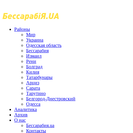
Районы
Мир
Украина
Одесская область
Бессарабия
Измаил
Рени
Болград
Килия
Татарбунары
Арциз
Сарата
Тарутино
Белгород-Днестровский
Одесса
Аналитика
Архив
О нас
Бессарабия.ua
Контакты