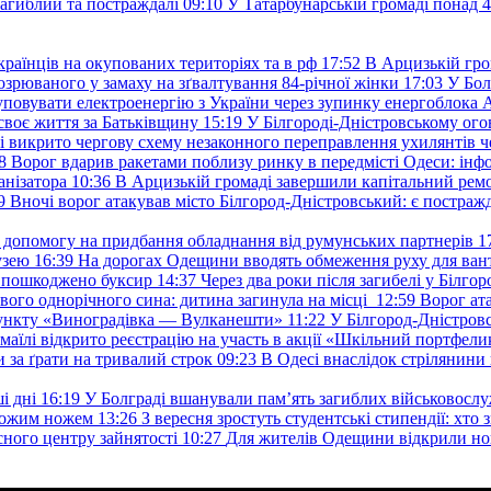
загиблий та постраждалі
09:10
У Татарбунарській громаді понад 
раїнців на окупованих територіях та в рф
17:52
В Арцизькій гро
озрюваного у замаху на зґвалтування 84-річної жінки
17:03
У Бол
уповувати електроенергію з України через зупинку енергоблока
своє життя за Батьківщину
15:19
У Білгороді-Дністровському ого
 викрито чергову схему незаконного переправлення ухилянтів ч
8
Ворог вдарив ракетами поблизу ринку в передмісті Одеси: 
анізатора
10:36
В Арцизькій громаді завершили капітальний ремон
9
Вночі ворог атакував місто Білгород-Дністровський: є постраж
у допомогу на придбання обладнання від румунських партнерів
1
узею
16:39
На дорогах Одещини вводять обмеження руху для вант
: пошкоджено буксир
14:37
Через два роки після загибелі у Білг
свого однорічного сина: дитина загинула на місці
12:59
Ворог ат
пункту «Виноградівка — Вулканешти»
11:22
У Білгород-Дністровс
змаїлі відкрито реєстрацію на участь в акції «Шкільний портфели
и за ґрати на тривалий строк
09:23
В Одесі внаслідок стрілянин
і дні
16:19
У Болграді вшанували пам’ять загиблих військовослуж
ехожим ножем
13:26
З вересня зростуть студентські стипендії: хт
асного центру зайнятості
10:27
Для жителів Одещини відкрили но