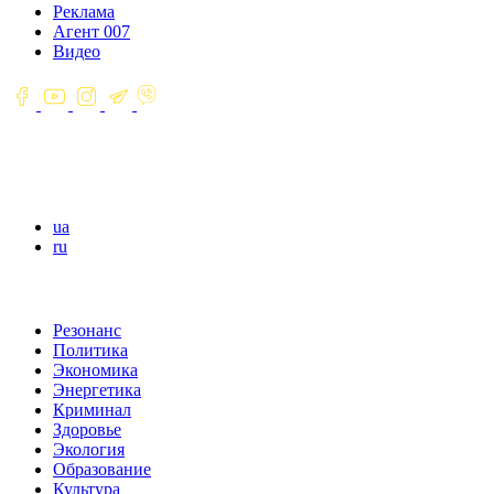
Реклама
Агент 007
Видео
ua
ru
Резонанс
Политика
Экономика
Энергетика
Криминал
Здоровье
Экология
Образование
Культура