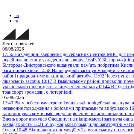
ua
ru
Лента новостей
06/08/2026
17:56
На Одещині звернення до сервісних центрів МВС для пер
перейшла до етапу укладення договору
16:43
У Білгород-Дніст
Білгорода-Дністровського вшанували пам’ять побратима Кислиц
багатоповерхівки
14:58
На передовій загинув молодий захисни
районі працюватиме вакцинальний автобус
11:02
Через пункт 
лікарських засобів
10:17
В Ізмаїльському районі присвоїли поч
українською пшеницею: загинув член екіпажу
09:44
В Одесі пі
транспорт громадян, є потерпілий
05/08/2026
17:49
Рік у небесному строю: Ізмаїльські поліцейські вшанувал
незаконне поводження з бойовими припасами та вибухівкою
16
запропонував компроміс щодо вирішення питання використанн
Вдень ворог атакував Одещину: на підприємстві загинула одна
закладах міста
12:21
У Буджацькій громади дві багатодітні мат
Одеси
10:48
Відновлення популяції: у Тарутинському степу ос