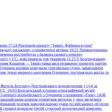
жень
17:24
Реалізація проєкту “Ізмаїл. Фабрика-кухня”
аждалу пасажирку з понівеченої автівки
16:21
Прикордонники
івчинка вистрибнула з балкона сьомого поверху
хист у ЄС: нові правила для українців
11:23
У Болградському
нням Кишинів — Ізмаїл намагався незаконно провезти партію
Одещині росіяни атакували торговельне судно, завантажене
няє терор мирного населення Одещини: постраждало житло та
Житель Білгород-Дністровського відповідатиме у суді за
в ЄС
16:03
Болградський історико-етнографічний музей
и 25-річного поліцейського з Одещини з позивним «Горн»
14:06
а шахрайським шляхом отримував метадон у двох медичних
рбований чоловік наводив ворожі удари по військових обʼєктах
ій громаді відкрили третій сучасний водоочисний комплекс