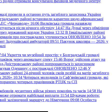
45 родин отримали консультації фахівців медичного центру
маді провели в останню путь загиблого захисника України
градському районі встановили карантин щодо африканської
 АЕС «Чернаводе»
16:06
Вилківська громада назавжди
втуються після нічного обстрілу
14:47
На Дунаї через обміління
ерез державний кордон України
12:32
В Ізмаїльському районі
інформація про постраждалих уточнюється ОНОВЛЕНО
10:54
За
т Задунаївської амбулаторії
09:51
Пакунок школяра — 2026: у
далі
7:04
Укриття чи музейний простір: у Болградській громаді
ажівок через аномальну спеку
15:46
Ворог здійснив атаку на
ород-Дністровському районі попрощаються із захисником
акував Одещину: є постраждалі ОНОВЛЕНО
12:46
У
ькому районі 24-річний чоловік скоїв розбій на матір загиблого
к 2026»
10:34
Чотирьох молодиків із Саф’янівської громади, які
и поранено чотирьох працівників РТЦК та СП
бовців десантних військ різних поколінь та часів
14:58
На
о зможе отримати найбільші виплати
11:54
Шукачам роботи:
вий залізничний маршрут до Німеччини
09:08
Особиста