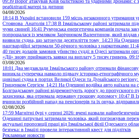
09:39
Ворог атакував Київ балістикою та ударними дронами: є 
реабілітації матері та дитини
04/08/2026
18:14
В Україні встановили 159 місць незаконного утримання ук
Стоянова Анатолія
17:38
В Ізмаїльському районі затримали під
чуми свиней
16:41
Румунська енергетична компанія почала зак
попрощалася із земляком Зарічнюком Валентином, який віддав 
виявили судна, що затонули десятиліття тому
14:23
На Одещині
нацгвардійці затримали 50-річного чоловіка з наркотиками
11:4
40 тисяч доларів замовив убивство судді: в Одесі затримали орг
«Дії» знову приймають заявки на виплату 5 тисяч гривень
09:1
03/08/2026
18:01
Два медзаклади Ізмаїльського району отримали фінансов
виникла суперечка навколо підвалу історико-етнографічного м
цивільні судна в портах Великої Одеси та Дунайського регіону
Гриценком Сергієм
14:21
На Одещині водійка авто наїхала на 
Болградському районі відремонтують дорогу до пропускного 
захисника, яка отримала державну грошову допомогу
10:47
В І
вчинили розбійний напад на пенсіонерів та їх онука, відправил
02/08/2026
17:59
Магнітні бурі у серпні 2026: вчені назвали найнебезпечніш
Одещині патрульні затримали чоловіка, який погрожував пер
актуальні пропозиції праці від Ізмаїльської філії Одеського обл
безпека: в Ізмаїлі провели інтерактивний квест для підлітків
Рекламные новости