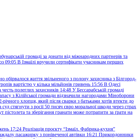
рбунарській громаді за донати від міжнародних партнерів та
оз
09:05
В Ізмаїлі вручили сертифікати учасникам перших
но обірвалося життя звільненого з полону захисника з Білгород-
ропів вартістю у кілька мільйонів гривень
15:56
В Одесі
 честь полеглих захисників
14:48
У Бессарабській громаді
апасу з Кілійської громади відзначили нагородами Міноборони
2-річного хлопця, який після сварки з батьками хотів втекти до
уд стягнути з росії 50 тисяч євро моральної шкоди через страх
т пістолета та зберігання гранати може потрапити за ґрати на
жень
17:24
Реалізація проєкту “Ізмаїл. Фабрика-кухня”
аждалу пасажирку з понівеченої автівки
16:21
Прикордонники