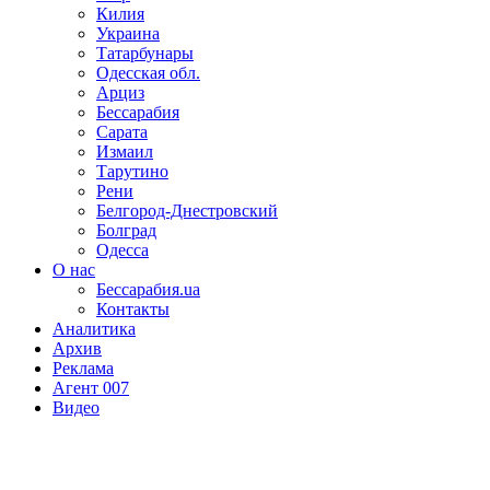
Килия
Украина
Татарбунары
Одесская обл.
Арциз
Бессарабия
Сарата
Измаил
Тарутино
Рени
Белгород-Днестровский
Болград
Одесса
О нас
Бессарабия.ua
Контакты
Аналитика
Архив
Реклама
Агент 007
Видео