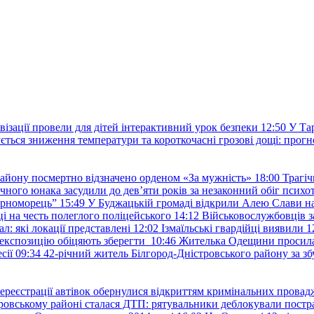
овізації провели для дітей інтерактивний урок безпеки
12:50
У Та
ється зниження температури та короткочасні грозові дощі: прогн
району посмертно відзначено орденом «За мужність»
18:00
Трагіч
чного юнака засудили до дев’яти років за незаконний обіг психот
орноморець”
15:49
У Буджацькій громаді відкрили Алею Слави на
 на честь полеглого поліцейського
14:12
Військовослужбовців з
: які локації представлені
12:02
Ізмаїльські гвардійці виявили 1
е експозицію обіцяють зберегти
10:46
Жителька Одещини просила с
сії
09:34
42-річний житель Білгород-Дністровського району за збу
ереєстрації автівок обернулися відкриттям кримінальних провад
ровському районі сталася ДТП: рятувальники деблокували постр