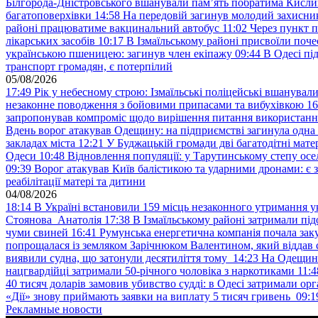
Білгорода-Дністровського вшанували пам’ять побратима Кислиц
багатоповерхівки
14:58
На передовій загинув молодий захисни
районі працюватиме вакцинальний автобус
11:02
Через пункт 
лікарських засобів
10:17
В Ізмаїльському районі присвоїли поч
українською пшеницею: загинув член екіпажу
09:44
В Одесі пі
транспорт громадян, є потерпілий
05/08/2026
17:49
Рік у небесному строю: Ізмаїльські поліцейські вшанувал
незаконне поводження з бойовими припасами та вибухівкою
16
запропонував компроміс щодо вирішення питання використанн
Вдень ворог атакував Одещину: на підприємстві загинула одна
закладах міста
12:21
У Буджацькій громади дві багатодітні мат
Одеси
10:48
Відновлення популяції: у Тарутинському степу ос
09:39
Ворог атакував Київ балістикою та ударними дронами: є 
реабілітації матері та дитини
04/08/2026
18:14
В Україні встановили 159 місць незаконного утримання ук
Стоянова Анатолія
17:38
В Ізмаїльському районі затримали під
чуми свиней
16:41
Румунська енергетична компанія почала зак
попрощалася із земляком Зарічнюком Валентином, який віддав 
виявили судна, що затонули десятиліття тому
14:23
На Одещині
нацгвардійці затримали 50-річного чоловіка з наркотиками
11:4
40 тисяч доларів замовив убивство судді: в Одесі затримали орг
«Дії» знову приймають заявки на виплату 5 тисяч гривень
09:1
Рекламные новости