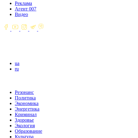
Реклама
Агент 007
Видео
ua
ru
Резонанс
Политика
Экономика
Энергетика
Криминал
Здоровье
Экология
Образование
Культура