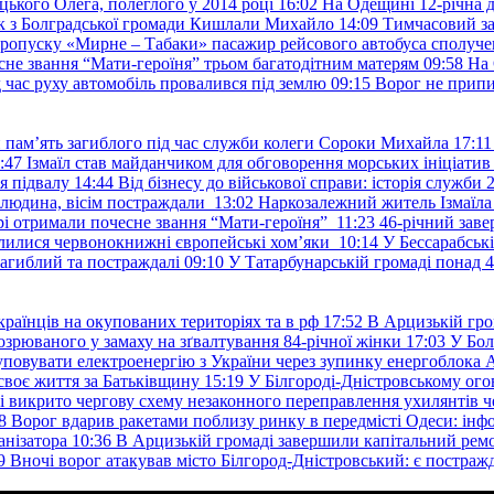
ького Олега, полеглого у 2014 році
16:02
На Одещині 12-річна д
к з Болградської громади Кишлали Михайло
14:09
Тимчасовий за
пропуску «Мирне – Табаки» пасажир рейсового автобуса сполуче
есне звання “Мати-героїня” трьом багатодітним матерям
09:58
На 
д час руху автомобіль провалився під землю
09:15
Ворог не припи
и пам’ять загиблого під час служби колеги Сороки Михайла
17:11
:47
Ізмаїл став майданчиком для обговорення морських ініціати
я підвалу
14:44
Від бізнесу до військової справи: історія служб
 людина, вісім постраждали
13:02
Наркозалежний житель Ізмаїл
ері отримали почесне звання “Мати-героїня”
11:23
46-річний заве
елилися червонокнижні європейські хом’яки
10:14
У Бессарабськ
загиблий та постраждалі
09:10
У Татарбунарській громаді понад 
раїнців на окупованих територіях та в рф
17:52
В Арцизькій гро
озрюваного у замаху на зґвалтування 84-річної жінки
17:03
У Бол
уповувати електроенергію з України через зупинку енергоблока
своє життя за Батьківщину
15:19
У Білгороді-Дністровському ого
 викрито чергову схему незаконного переправлення ухилянтів ч
8
Ворог вдарив ракетами поблизу ринку в передмісті Одеси: 
анізатора
10:36
В Арцизькій громаді завершили капітальний ремон
9
Вночі ворог атакував місто Білгород-Дністровський: є постраж