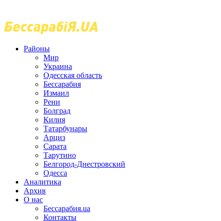
Районы
Мир
Украина
Одесская область
Бессарабия
Измаил
Рени
Болград
Килия
Татарбунары
Арциз
Сарата
Тарутино
Белгород-Днестровский
Одесса
Аналитика
Архив
О нас
Бессарабия.ua
Контакты