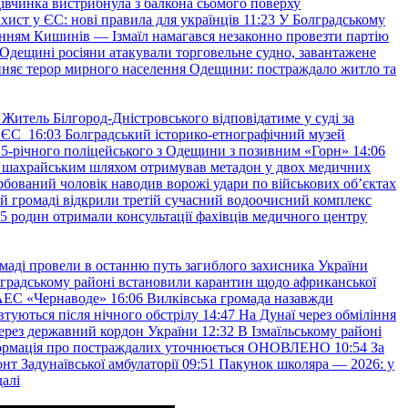
івчинка вистрибнула з балкона сьомого поверху
хист у ЄС: нові правила для українців
11:23
У Болградському
нням Кишинів — Ізмаїл намагався незаконно провезти партію
Одещині росіяни атакували торговельне судно, завантажене
няє терор мирного населення Одещини: постраждало житло та
Житель Білгород-Дністровського відповідатиме у суді за
в ЄС
16:03
Болградський історико-етнографічний музей
и 25-річного поліцейського з Одещини з позивним «Горн»
14:06
а шахрайським шляхом отримував метадон у двох медичних
рбований чоловік наводив ворожі удари по військових обʼєктах
ій громаді відкрили третій сучасний водоочисний комплекс
45 родин отримали консультації фахівців медичного центру
маді провели в останню путь загиблого захисника України
градському районі встановили карантин щодо африканської
 АЕС «Чернаводе»
16:06
Вилківська громада назавжди
втуються після нічного обстрілу
14:47
На Дунаї через обміління
ерез державний кордон України
12:32
В Ізмаїльському районі
інформація про постраждалих уточнюється ОНОВЛЕНО
10:54
За
т Задунаївської амбулаторії
09:51
Пакунок школяра — 2026: у
далі