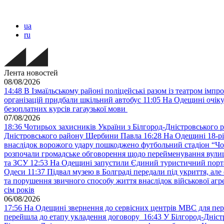
ua
ru
Лента новостей
08/08/2026
14:48
В Ізмаїльському районі поліцейські разом із театром імпр
організацій придбали шкільний автобус
11:05
На Одещині очіку
безоплатних курсів гагаузької мови
07/08/2026
18:36
Чотирьох захисників України з Білгород-Дністровського 
Дністровського району Щербини Павла
16:28
На Одещині 18-рі
внаслідок ворожого удару пошкоджено футбольний стадіон “Ч
розпочали громадське обговорення щодо перейменування вулиці
та ЗСУ
12:53
На Одещині запустили Єдиний туристичний портал
Одеси
11:37
Підвал музею в Болграді передали під укриття, ал
та порушення звичного способу життя внаслідок військової агре
сім років
06/08/2026
17:56
На Одещині звернення до сервісних центрів МВС для пер
перейшла до етапу укладення договору
16:43
У Білгород-Дніст