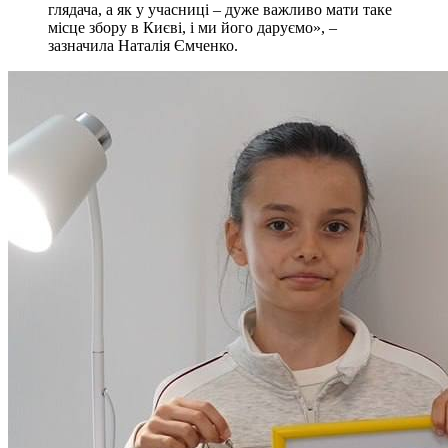
глядача, а як у учасниці – дуже важливо мати таке
місце збору в Києві, і ми його даруємо», –
зазначила Наталія Ємченко.