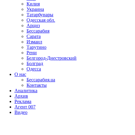
Килия
Украина
Татарбунары
Одесская обл.
Арциз
Бессарабия
Сарата
Измаил
Тарутино
Рени
Белгород-Днестровский
Болград
Одесса
О нас
Бессарабия.ua
Контакты
Аналитика
Архив
Реклама
Агент 007
Видео