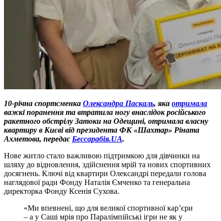
10-річна спортсменка
Олександра Паскаль
, яка
отримала
важкі поранення та втратила ногу внаслідок російського
ракетного обстрілу Затоки на Одещині, отримала власну
квартиру в Києві від президента ФК «Шахтар» Ріната
Ахметова, передає
Бессарабія.UA
.
Нове житло стало важливою підтримкою для дівчинки на
шляху до відновлення, здійснення мрій та нових спортивних
досягнень. Ключі від квартири Олександрі передали голова
наглядової ради Фонду Наталія Ємченко та генеральна
директорка Фонду Ксенія Сухова.
«Ми впевнені, що для великої спортивної кар’єри
– а у Саші мрія про Паралімпійські ігри не як у