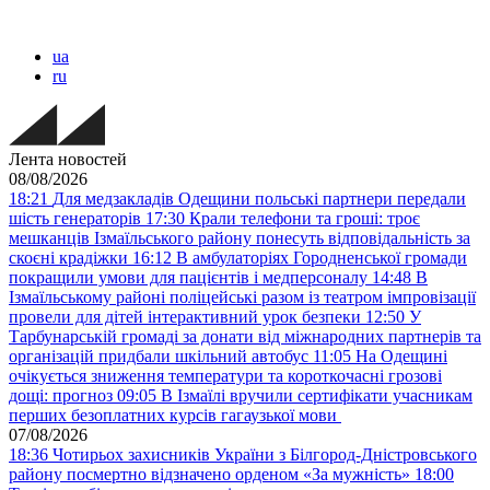
ua
ru
Лента новостей
08/08/2026
18:21
Для медзакладів Одещини польські партнери передали
шість генераторів
17:30
Крали телефони та гроші: троє
мешканців Ізмаїльського району понесуть відповідальність за
скоєні крадіжки
16:12
В амбулаторіях Городненської громади
покращили умови для пацієнтів і медперсоналу
14:48
В
Ізмаїльському районі поліцейські разом із театром імпровізації
провели для дітей інтерактивний урок безпеки
12:50
У
Тарбунарській громаді за донати від міжнародних партнерів та
організацій придбали шкільний автобус
11:05
На Одещині
очікується зниження температури та короткочасні грозові
дощі: прогноз
09:05
В Ізмаїлі вручили сертифікати учасникам
перших безоплатних курсів гагаузької мови
07/08/2026
18:36
Чотирьох захисників України з Білгород-Дністровського
району посмертно відзначено орденом «За мужність»
18:00