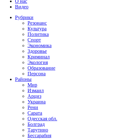
О нас
Видео
Рубрики
Резонанс
Культура
Политика
Спорт
Экономика
Здоровье
Криминал
Экология
Образование
Персона
Районы
Мир
Измаил
Арциз
Украина
Рени
Сарата
Одесская обл.
Болград
Тарутино
Бессарабия