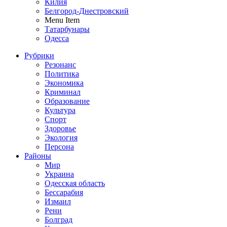
Килия
Белгород-Днестровский
Menu Item
Татарбунары
Одесса
Рубрики
Резонанс
Политика
Экономика
Криминал
Образование
Культура
Спорт
Здоровье
Экология
Персона
Районы
Мир
Украина
Одесская область
Бессарабия
Измаил
Рени
Болград