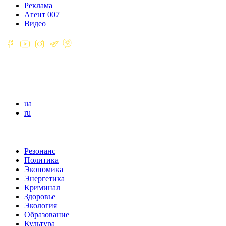
Реклама
Агент 007
Видео
ua
ru
Резонанс
Политика
Экономика
Энергетика
Криминал
Здоровье
Экология
Образование
Культура