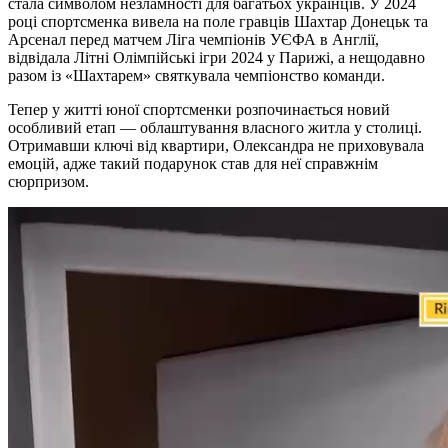
стала символом незламності для багатьох українців. У 2024
році спортсменка вивела на поле гравців Шахтар Донецьк та
Арсенал перед матчем Ліга чемпіонів УЄФА в Англії,
відвідала Літні Олімпійські ігри 2024 у Парижі, а нещодавно
разом із «Шахтарем» святкувала чемпіонство команди.
Тепер у житті юної спортсменки розпочинається новий
особливий етап — облаштування власного житла у столиці.
Отримавши ключі від квартири, Олександра не приховувала
емоцій, адже такий подарунок став для неї справжнім
сюрпризом.