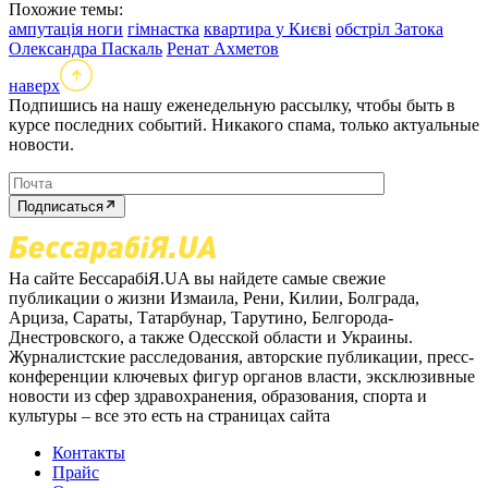
Похожие темы:
ампутація ноги
гімнастка
квартира у Києві
обстріл Затока
Олександра Паскаль
Ренат Ахметов
наверх
Подпишись на нашу еженедельную рассылку, чтобы быть в
курсе последних событий. Никакого спама, только актуальные
новости.
Подписаться
На сайте БессарабіЯ.UA вы найдете самые свежие
публикации о жизни Измаила, Рени, Килии, Болграда,
Арциза, Сараты, Татарбунар, Тарутино, Белгорода-
Днестровского, а также Одесской области и Украины.
Журналистские расследования, авторские публикации, пресс-
конференции ключевых фигур органов власти, эксклюзивные
новости из сфер здравохранения, образования, спорта и
культуры – все это есть на страницах сайта
Контакты
Прайс