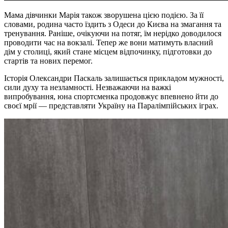
Мама дівчинки Марія також зворушена цією подією. За її
словами, родина часто їздить з Одеси до Києва на змагання та
тренування. Раніше, очікуючи на потяг, їм нерідко доводилося
проводити час на вокзалі. Тепер же вони матимуть власний
дім у столиці, який стане місцем відпочинку, підготовки до
стартів та нових перемог.
Історія Олександри Паскаль залишається прикладом мужності,
сили духу та незламності. Незважаючи на важкі
випробування, юна спортсменка продовжує впевнено йти до
своєї мрії — представляти Україну на Паралімпійських іграх.