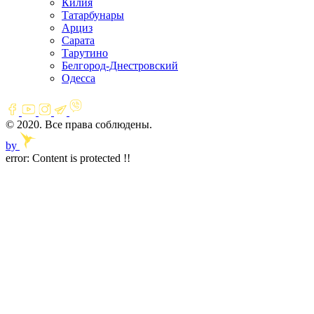
Килия
Татарбунары
Арциз
Сарата
Тарутино
Белгород-Днестровский
Одесса
© 2020. Все права соблюдены.
by
error:
Content is protected !!