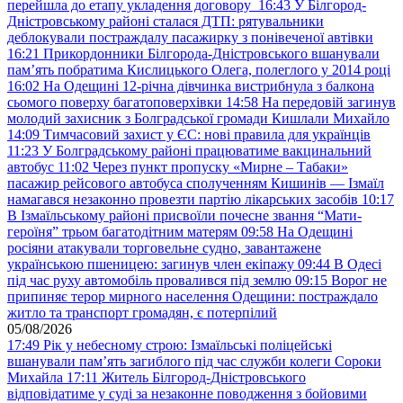
перейшла до етапу укладення договору
16:43
У Білгород-
Дністровському районі сталася ДТП: рятувальники
деблокували постраждалу пасажирку з понівеченої автівки
16:21
Прикордонники Білгорода-Дністровського вшанували
пам’ять побратима Кислицького Олега, полеглого у 2014 році
16:02
На Одещині 12-річна дівчинка вистрибнула з балкона
сьомого поверху багатоповерхівки
14:58
На передовій загинув
молодий захисник з Болградської громади Кишлали Михайло
14:09
Тимчасовий захист у ЄС: нові правила для українців
11:23
У Болградському районі працюватиме вакцинальний
автобус
11:02
Через пункт пропуску «Мирне – Табаки»
пасажир рейсового автобуса сполученням Кишинів — Ізмаїл
намагався незаконно провезти партію лікарських засобів
10:17
В Ізмаїльському районі присвоїли почесне звання “Мати-
героїня” трьом багатодітним матерям
09:58
На Одещині
росіяни атакували торговельне судно, завантажене
українською пшеницею: загинув член екіпажу
09:44
В Одесі
під час руху автомобіль провалився під землю
09:15
Ворог не
припиняє терор мирного населення Одещини: постраждало
житло та транспорт громадян, є потерпілий
05/08/2026
17:49
Рік у небесному строю: Ізмаїльські поліцейські
вшанували пам’ять загиблого під час служби колеги Сороки
Михайла
17:11
Житель Білгород-Дністровського
відповідатиме у суді за незаконне поводження з бойовими