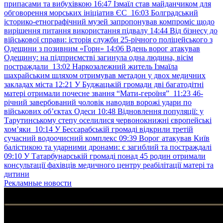
припасами та вибухівкою
16:47
Ізмаїл став майданчиком для
обговорення морських ініціатив ЄС
16:03
Болградський
історико-етнографічний музей запропонував компроміс щодо
вирішення питання використання підвалу
14:44
Від бізнесу до
військової справи: історія служби 25-річного поліцейського з
Одещини з позивним «Горн»
14:06
Вдень ворог атакував
Одещину: на підприємстві загинула одна людина, вісім
постраждали
13:02
Наркозалежний житель Ізмаїла
шахрайським шляхом отримував метадон у двох медичних
закладах міста
12:21
У Буджацькій громади дві багатодітні
матері отримали почесне звання “Мати-героїня”
11:23
46-
річний завербований чоловік наводив ворожі удари по
військових обʼєктах Одеси
10:48
Відновлення популяції: у
Тарутинському степу оселилися червонокнижні європейські
хом’яки
10:14
У Бессарабській громаді відкрили третій
сучасний водоочисний комплекс
09:39
Ворог атакував Київ
балістикою та ударними дронами: є загиблий та постраждалі
09:10
У Татарбунарській громаді понад 45 родин отримали
консультації фахівців медичного центру реабілітації матері та
дитини
Рекламные новости