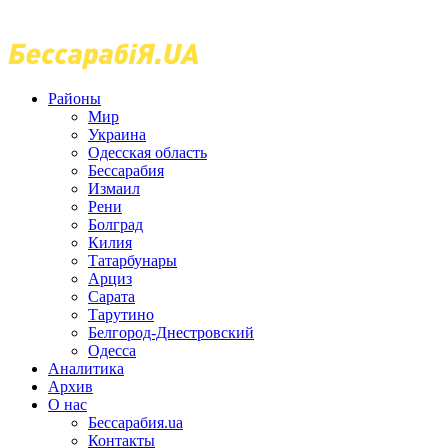
Районы
Мир
Украина
Одесская область
Бессарабия
Измаил
Рени
Болград
Килия
Татарбунары
Арциз
Сарата
Тарутино
Белгород-Днестровский
Одесса
Аналитика
Архив
О нас
Бессарабия.ua
Контакты