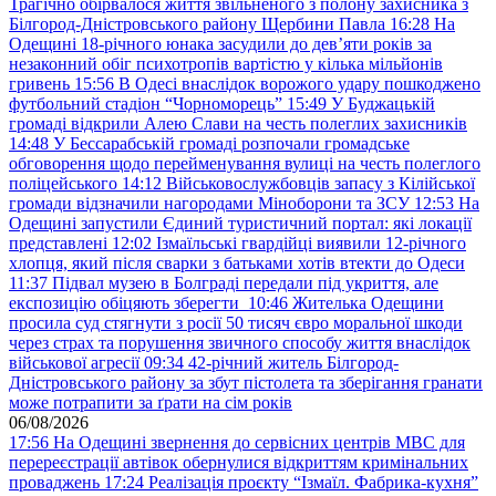
Трагічно обірвалося життя звільненого з полону захисника з
Білгород-Дністровського району Щербини Павла
16:28
На
Одещині 18-річного юнака засудили до дев’яти років за
незаконний обіг психотропів вартістю у кілька мільйонів
гривень
15:56
В Одесі внаслідок ворожого удару пошкоджено
футбольний стадіон “Чорноморець”
15:49
У Буджацькій
громаді відкрили Алею Слави на честь полеглих захисників
14:48
У Бессарабській громаді розпочали громадське
обговорення щодо перейменування вулиці на честь полеглого
поліцейського
14:12
Військовослужбовців запасу з Кілійської
громади відзначили нагородами Міноборони та ЗСУ
12:53
На
Одещині запустили Єдиний туристичний портал: які локації
представлені
12:02
Ізмаїльські гвардійці виявили 12-річного
хлопця, який після сварки з батьками хотів втекти до Одеси
11:37
Підвал музею в Болграді передали під укриття, але
експозицію обіцяють зберегти
10:46
Жителька Одещини
просила суд стягнути з росії 50 тисяч євро моральної шкоди
через страх та порушення звичного способу життя внаслідок
військової агресії
09:34
42-річний житель Білгород-
Дністровського району за збут пістолета та зберігання гранати
може потрапити за ґрати на сім років
06/08/2026
17:56
На Одещині звернення до сервісних центрів МВС для
перереєстрації автівок обернулися відкриттям кримінальних
проваджень
17:24
Реалізація проєкту “Ізмаїл. Фабрика-кухня”