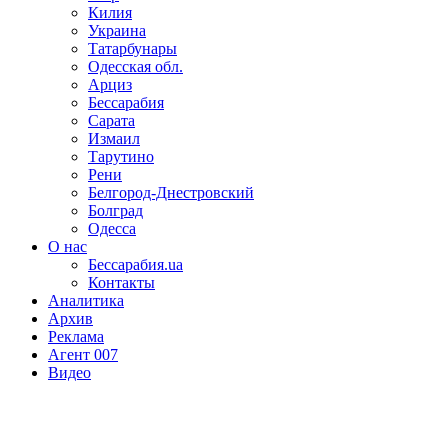
Килия
Украина
Татарбунары
Одесская обл.
Арциз
Бессарабия
Сарата
Измаил
Тарутино
Рени
Белгород-Днестровский
Болград
Одесса
О нас
Бессарабия.ua
Контакты
Аналитика
Архив
Реклама
Агент 007
Видео