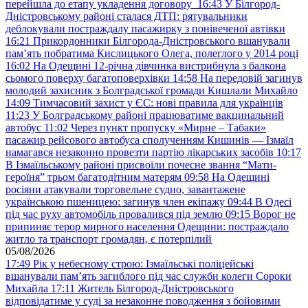
перейшла до етапу укладення договору
16:43
У Білгород-
Дністровському районі сталася ДТП: рятувальники
деблокували постраждалу пасажирку з понівеченої автівки
16:21
Прикордонники Білгорода-Дністровського вшанували
пам’ять побратима Кислицького Олега, полеглого у 2014 році
16:02
На Одещині 12-річна дівчинка вистрибнула з балкона
сьомого поверху багатоповерхівки
14:58
На передовій загинув
молодий захисник з Болградської громади Кишлали Михайло
14:09
Тимчасовий захист у ЄС: нові правила для українців
11:23
У Болградському районі працюватиме вакцинальний
автобус
11:02
Через пункт пропуску «Мирне – Табаки»
пасажир рейсового автобуса сполученням Кишинів — Ізмаїл
намагався незаконно провезти партію лікарських засобів
10:17
В Ізмаїльському районі присвоїли почесне звання “Мати-
героїня” трьом багатодітним матерям
09:58
На Одещині
росіяни атакували торговельне судно, завантажене
українською пшеницею: загинув член екіпажу
09:44
В Одесі
під час руху автомобіль провалився під землю
09:15
Ворог не
припиняє терор мирного населення Одещини: постраждало
житло та транспорт громадян, є потерпілий
05/08/2026
17:49
Рік у небесному строю: Ізмаїльські поліцейські
вшанували пам’ять загиблого під час служби колеги Сороки
Михайла
17:11
Житель Білгород-Дністровського
відповідатиме у суді за незаконне поводження з бойовими