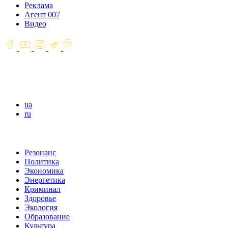
Реклама
Агент 007
Видео
ua
ru
Резонанс
Политика
Экономика
Энергетика
Криминал
Здоровье
Экология
Образование
Культура