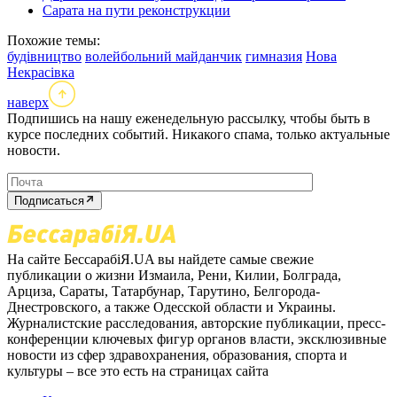
Сарата на пути реконструкции
Похожие темы:
будівництво
волейбольний майданчик
гимназия
Нова
Некрасівка
наверх
Подпишись на нашу еженедельную рассылку, чтобы быть в
курсе последних событий. Никакого спама, только актуальные
новости.
Подписаться
На сайте БессарабіЯ.UA вы найдете самые свежие
публикации о жизни Измаила, Рени, Килии, Болграда,
Арциза, Сараты, Татарбунар, Тарутино, Белгорода-
Днестровского, а также Одесской области и Украины.
Журналистские расследования, авторские публикации, пресс-
конференции ключевых фигур органов власти, эксклюзивные
новости из сфер здравохранения, образования, спорта и
культуры – все это есть на страницах сайта