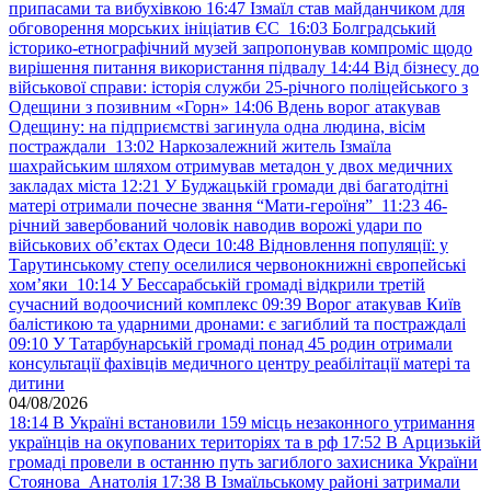
припасами та вибухівкою
16:47
Ізмаїл став майданчиком для
обговорення морських ініціатив ЄС
16:03
Болградський
історико-етнографічний музей запропонував компроміс щодо
вирішення питання використання підвалу
14:44
Від бізнесу до
військової справи: історія служби 25-річного поліцейського з
Одещини з позивним «Горн»
14:06
Вдень ворог атакував
Одещину: на підприємстві загинула одна людина, вісім
постраждали
13:02
Наркозалежний житель Ізмаїла
шахрайським шляхом отримував метадон у двох медичних
закладах міста
12:21
У Буджацькій громади дві багатодітні
матері отримали почесне звання “Мати-героїня”
11:23
46-
річний завербований чоловік наводив ворожі удари по
військових обʼєктах Одеси
10:48
Відновлення популяції: у
Тарутинському степу оселилися червонокнижні європейські
хом’яки
10:14
У Бессарабській громаді відкрили третій
сучасний водоочисний комплекс
09:39
Ворог атакував Київ
балістикою та ударними дронами: є загиблий та постраждалі
09:10
У Татарбунарській громаді понад 45 родин отримали
консультації фахівців медичного центру реабілітації матері та
дитини
04/08/2026
18:14
В Україні встановили 159 місць незаконного утримання
українців на окупованих територіях та в рф
17:52
В Арцизькій
громаді провели в останню путь загиблого захисника України
Стоянова Анатолія
17:38
В Ізмаїльському районі затримали