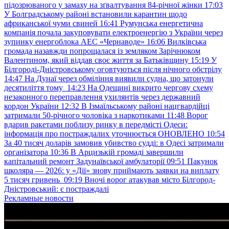
підозрюваного у замаху на зґвалтування 84-річної жінки
17:03
У Болградському районі встановили карантин щодо
африканської чуми свиней
16:41
Румунська енергетична
компанія почала закуповувати електроенергію з України через
зупинку енергоблока АЕС «Чернаводе»
16:06
Вилківська
громада назавжди попрощалася із земляком Зарічнюком
Валентином, який віддав своє життя за Батьківщину
15:19
У
Білгороді-Дністровському оговтуються після нічного обстрілу
14:47
На Дунаї через обміління виявили судна, що затонули
десятиліття тому
14:23
На Одещині викрито чергову схему
незаконного переправлення ухилянтів через державний
кордон України
12:32
В Ізмаїльському районі нацгвардійці
затримали 50-річного чоловіка з наркотиками
11:48
Ворог
вдарив ракетами поблизу ринку в передмісті Одеси:
інформація про постраждалих уточнюється ОНОВЛЕНО
10:54
За 40 тисяч доларів замовив убивство судді: в Одесі затримали
організатора
10:36
В Арцизькій громаді завершили
капітальний ремонт Задунаївської амбулаторії
09:51
Пакунок
школяра — 2026: у «Дії» знову приймають заявки на виплату
5 тисяч гривень
09:19
Вночі ворог атакував місто Білгород-
Дністровський: є постраждалі
Рекламные новости