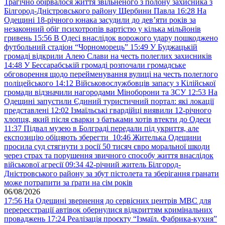
Трагічно обірвалося життя звільненого з полону захисника з
Білгород-Дністровського району Щербини Павла
16:28
На
Одещині 18-річного юнака засудили до дев’яти років за
незаконний обіг психотропів вартістю у кілька мільйонів
гривень
15:56
В Одесі внаслідок ворожого удару пошкоджено
футбольний стадіон “Чорноморець”
15:49
У Буджацькій
громаді відкрили Алею Слави на честь полеглих захисників
14:48
У Бессарабській громаді розпочали громадське
обговорення щодо перейменування вулиці на честь полеглого
поліцейського
14:12
Військовослужбовців запасу з Кілійської
громади відзначили нагородами Міноборони та ЗСУ
12:53
На
Одещині запустили Єдиний туристичний портал: які локації
представлені
12:02
Ізмаїльські гвардійці виявили 12-річного
хлопця, який після сварки з батьками хотів втекти до Одеси
11:37
Підвал музею в Болграді передали під укриття, але
експозицію обіцяють зберегти
10:46
Жителька Одещини
просила суд стягнути з росії 50 тисяч євро моральної шкоди
через страх та порушення звичного способу життя внаслідок
військової агресії
09:34
42-річний житель Білгород-
Дністровського району за збут пістолета та зберігання гранати
може потрапити за ґрати на сім років
06/08/2026
17:56
На Одещині звернення до сервісних центрів МВС для
перереєстрації автівок обернулися відкриттям кримінальних
проваджень
17:24
Реалізація проєкту “Ізмаїл. Фабрика-кухня”