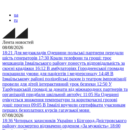
ua
ru
Лента новостей
08/08/2026
18:21
Для медзакладів Одещини польські партнери передали
шість генераторів
17:30
Крали телефони та гроші: троє
мешканців Ізмаїльського району понесуть відповідальність за
скоєні крадіжки
16:12
В амбулаторіях Городненської громади
покращили умови для пацієнтів і медперсоналу
14:48
В
Ізмаїльському районі поліцейські разом із театром імпровізації
провели для дітей інтерактивний урок безпеки
12:50
У
Тарбунарській громаді за донати від міжнародних партнерів та
організацій придбали шкільний автобус
11:05
На Одещині
очікується зниження температури та короткочасні грозові
дощі: прогноз
09:05
В Ізмаїлі вручили сертифікати учасникам
перших безоплатних курсів гагаузької мови
07/08/2026
18:36
Чотирьох захисників України з Білгород-Дністровського
району посмертно відзначено орденом «За мужність»
18:00