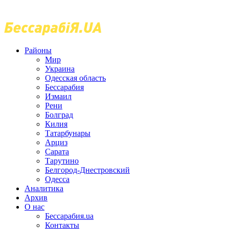
Районы
Мир
Украина
Одесская область
Бессарабия
Измаил
Рени
Болград
Килия
Татарбунары
Арциз
Сарата
Тарутино
Белгород-Днестровский
Одесса
Аналитика
Архив
О нас
Бессарабия.ua
Контакты