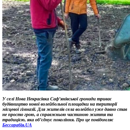
У селі Нова Некрасівка Саф’янівської громади триває
будівництво нової волейбольної площадки на території
місцевої гімназії. Для жителів села волейбол уже давно став
не просто грою, а справжньою частиною життя та
традицією, яка об’єднує покоління.
Про це повідомляє
Бессарабія.UA