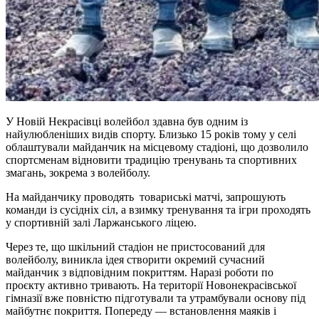
У Новій Некрасівці волейбол здавна був одним із
найулюбленіших видів спорту. Близько 15 років тому у селі
облаштували майданчик на місцевому стадіоні, що дозволило
спортсменам відновити традицію тренувань та спортивних
змагань, зокрема з волейболу.
На майданчику проводять товариські матчі, запрошують
команди із сусідніх сіл, а взимку тренування та ігри проходять
у спортивній залі Ларжанського ліцею.
Через те, що шкільний стадіон не пристосований для
волейболу, виникла ідея створити окремий сучасний
майданчик з відповідним покриттям. Наразі роботи по
проєкту активно тривають. На території Новонекрасівської
гімназії вже повністю підготували та утрамбували основу під
майбутнє покриття. Попереду — встановлення маяків і