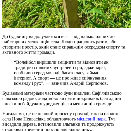
До будівництва долучаються всі — від наймолодших до
найстарших мешканців села. Люди працюють разом, аби
створити простір, який стане справжнім осередком спорту та
активного життя громади.
“Волейбол вирішили зміцнити та відновити як
традицію спільних зустрічей і гри, адже зараз,
особливо серед молоді, багато часу займає
інтернет. А спорт — це про живе спілкування,
команду і рух”, — зазначив Андрій Серпіонов.
Будівельні матеріали частково були виділені Саф’янівською
сільською радою, додатково витрати покриваюь благодійні
внески небайдужих уродженців та мешканців громади.
Нагадаємо, це не перший проєкт у громаді, так на околиці
села Нова Некрасівка облаштовують
місцевий парк.
Тут
висадили дерева, встановили альтанки та продовжують
створювати зелений простір для відпочинку.