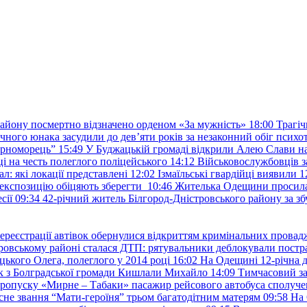
району посмертно відзначено орденом «За мужність»
18:00
Трагіч
чного юнака засудили до дев’яти років за незаконний обіг психот
орноморець”
15:49
У Буджацькій громаді відкрили Алею Слави на
 на честь полеглого поліцейського
14:12
Військовослужбовців з
: які локації представлені
12:02
Ізмаїльські гвардійці виявили 1
е експозицію обіцяють зберегти
10:46
Жителька Одещини просила с
сії
09:34
42-річний житель Білгород-Дністровського району за збу
ереєстрації автівок обернулися відкриттям кримінальних провад
ровському районі сталася ДТП: рятувальники деблокували постр
ького Олега, полеглого у 2014 році
16:02
На Одещині 12-річна д
к з Болградської громади Кишлали Михайло
14:09
Тимчасовий за
пропуску «Мирне – Табаки» пасажир рейсового автобуса сполуче
есне звання “Мати-героїня” трьом багатодітним матерям
09:58
На 