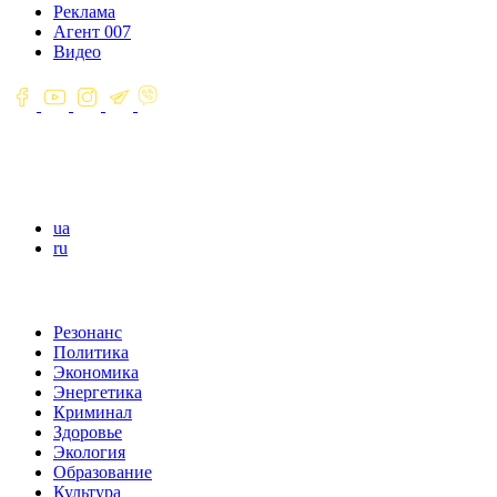
Реклама
Агент 007
Видео
ua
ru
Резонанс
Политика
Экономика
Энергетика
Криминал
Здоровье
Экология
Образование
Культура