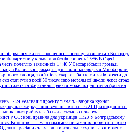
но обірвалося життя звільненого з полону захисника з Білгород-
ропів вартістю у кілька мільйонів гривень
15:56
В Одесі
 честь полеглих захисників
14:48
У Бессарабській громаді
апасу з Кілійської громади відзначили нагородами Міноборони
2-річного хлопця, який після сварки з батьками хотів втекти до
уд стягнути з росії 50 тисяч євро моральної шкоди через страх
т пістолета та зберігання гранати може потрапити за ґрати на
жень
17:24
Реалізація проєкту “Ізмаїл. Фабрика-кухня”
аждалу пасажирку з понівеченої автівки
16:21
Прикордонники
івчинка вистрибнула з балкона сьомого поверху
хист у ЄС: нові правила для українців
11:23
У Болградському
нням Кишинів — Ізмаїл намагався незаконно провезти партію
Одещині росіяни атакували торговельне судно, завантажене