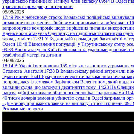
українською пшеницею: загинув член екіпажу
09:44
В Одесі пі
транспорт громадян, є потерпілий
05/08/2026
17:49
Рік у небесному строю: Ізмаїльські поліцейські вшанувал
незаконне поводження з бойовими припасами та вибухівкою
16
запропонував компроміс щодо вирішення питання використанн
Вдень ворог атакував Одещину: на підприємстві загинула одна
закладах міста
12:21
У Буджацькій громади дві багатодітні мат
Одеси
10:48
Відновлення популяції: у Тарутинському степу ос
09:39
Ворог атакував Київ балістикою та ударними дронами: є 
реабілітації матері та дитини
04/08/2026
18:14
В Україні встановили 159 місць незаконного утримання ук
Стоянова Анатолія
17:38
В Ізмаїльському районі затримали під
чуми свиней
16:41
Румунська енергетична компанія почала зак
попрощалася із земляком Зарічнюком Валентином, який віддав 
виявили судна, що затонули десятиліття тому
14:23
На Одещині
нацгвардійці затримали 50-річного чоловіка з наркотиками
11:4
40 тисяч доларів замовив убивство судді: в Одесі затримали орг
«Дії» знову приймають заявки на виплату 5 тисяч гривень
09:1
Рекламные новости