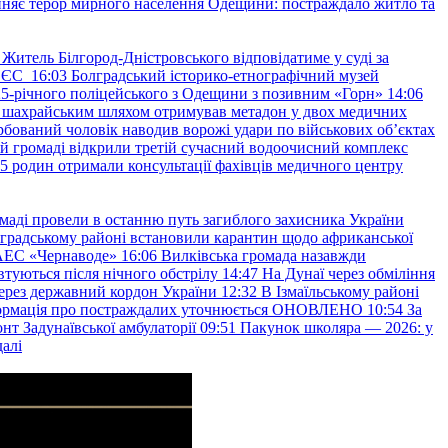
няє терор мирного населення Одещини: постраждало житло та
Житель Білгород-Дністровського відповідатиме у суді за
в ЄС
16:03
Болградський історико-етнографічний музей
и 25-річного поліцейського з Одещини з позивним «Горн»
14:06
а шахрайським шляхом отримував метадон у двох медичних
рбований чоловік наводив ворожі удари по військових обʼєктах
ій громаді відкрили третій сучасний водоочисний комплекс
45 родин отримали консультації фахівців медичного центру
маді провели в останню путь загиблого захисника України
градському районі встановили карантин щодо африканської
 АЕС «Чернаводе»
16:06
Вилківська громада назавжди
втуються після нічного обстрілу
14:47
На Дунаї через обміління
ерез державний кордон України
12:32
В Ізмаїльському районі
інформація про постраждалих уточнюється ОНОВЛЕНО
10:54
За
т Задунаївської амбулаторії
09:51
Пакунок школяра — 2026: у
далі