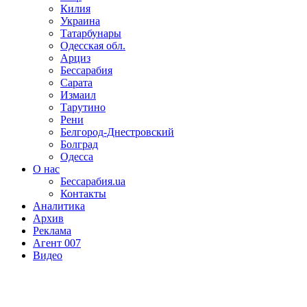
Килия
Украина
Татарбунары
Одесская обл.
Арциз
Бессарабия
Сарата
Измаил
Тарутино
Рени
Белгород-Днестровский
Болград
Одесса
О нас
Бессарабия.ua
Контакты
Аналитика
Архив
Реклама
Агент 007
Видео