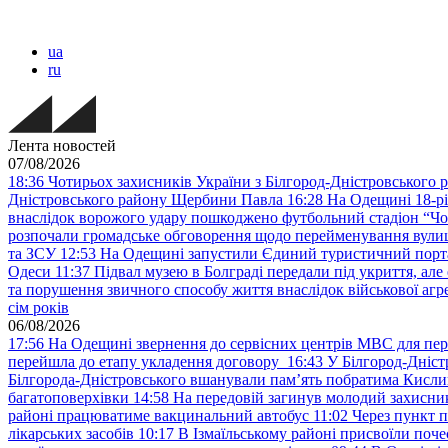
ua
ru
Лента новостей
07/08/2026
18:36
Чотирьох захисників України з Білгород-Дністровського 
Дністровського району Щербини Павла
16:28
На Одещині 18-рі
внаслідок ворожого удару пошкоджено футбольний стадіон “Ч
розпочали громадське обговорення щодо перейменування вулиці
та ЗСУ
12:53
На Одещині запустили Єдиний туристичний портал
Одеси
11:37
Підвал музею в Болграді передали під укриття, ал
та порушення звичного способу життя внаслідок військової агре
сім років
06/08/2026
17:56
На Одещині звернення до сервісних центрів МВС для пер
перейшла до етапу укладення договору
16:43
У Білгород-Дніст
Білгорода-Дністровського вшанували пам’ять побратима Кислиц
багатоповерхівки
14:58
На передовій загинув молодий захисни
районі працюватиме вакцинальний автобус
11:02
Через пункт 
лікарських засобів
10:17
В Ізмаїльському районі присвоїли поч