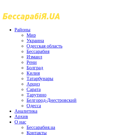
Районы
Мир
Украина
Одесская область
Бессарабия
Измаил
Рени
Болград
Килия
Татарбунары
Арциз
Сарата
Тарутино
Белгород-Днестровский
Одесса
Аналитика
Архив
О нас
Бессарабия.ua
Контакты