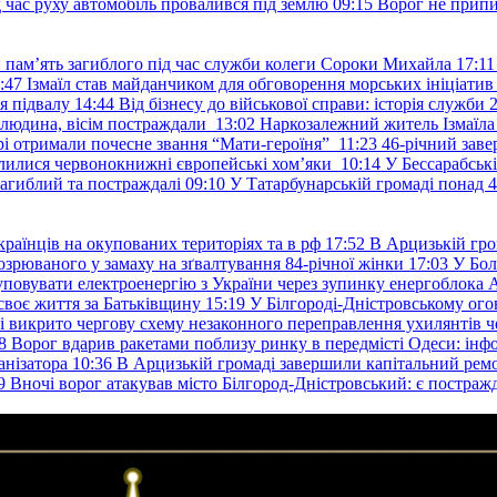
д час руху автомобіль провалився під землю
09:15
Ворог не припи
и пам’ять загиблого під час служби колеги Сороки Михайла
17:11
:47
Ізмаїл став майданчиком для обговорення морських ініціати
я підвалу
14:44
Від бізнесу до військової справи: історія служб
 людина, вісім постраждали
13:02
Наркозалежний житель Ізмаїл
ері отримали почесне звання “Мати-героїня”
11:23
46-річний заве
елилися червонокнижні європейські хом’яки
10:14
У Бессарабськ
загиблий та постраждалі
09:10
У Татарбунарській громаді понад 
раїнців на окупованих територіях та в рф
17:52
В Арцизькій гро
озрюваного у замаху на зґвалтування 84-річної жінки
17:03
У Бол
уповувати електроенергію з України через зупинку енергоблока
своє життя за Батьківщину
15:19
У Білгороді-Дністровському ого
 викрито чергову схему незаконного переправлення ухилянтів ч
8
Ворог вдарив ракетами поблизу ринку в передмісті Одеси: 
анізатора
10:36
В Арцизькій громаді завершили капітальний ремон
9
Вночі ворог атакував місто Білгород-Дністровський: є постраж