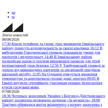
ua
ru
Лента новостей
08/08/2026
17:30
Крали телефони та гроші: троє мешканців Ізмаїльського
району понесуть відповідальність за скоєні крадіжки
16:12
В
амбулаторіях Городненської громади покращили умови для
пацієнтів і медперсоналу
14:48
В Ізмаїльському районі
поліцейські разом із театром імпровізації провели для дітей
інтерактивний урок безпеки
12:50
У Тарбунарській громаді за
донати від міжнародних партнерів та організацій придбали
шкільний автобус
11:05
На Одещині очікується зниження
температури та короткочасні грозові дощі: прогноз
09:05
В
Ізмаїлі вручили сертифікати учасникам перших безоплатних
курсів гагаузької мови
07/08/2026
18:36
Чотирьох захисників України з Білгород-Дністровського
району посмертно відзначено орденом «За мужність»
18:00
Трагічно обірвалося життя звільненого з полону захисника з