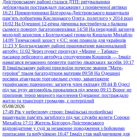
Дністровському районі сталася ДТП: рятувальники
деблокували постраждалу пасажирку з понівеченої автівки
16:21
Прикордонники Білгорода-Дністровського вшанували
пам’ять побратима Кислицького Олега, полеглого у 2014 році
16:02
На Одещині 12-річна дівчинка вистрибнула з балкона
сьомого поверху багатоповерхівки
14:58
На передовій загинув
молодий захисник з Болградської громади Кишлали Михайло
14:09
Тимчасовий захист у ЄС: нові правила для українців
11:23
У Болградському районі працюватиме вакцинальний
автобус
11:02
Через пункт пропуску «Мирне – Табаки»
пасажир рейсового автобуса сполученням Кишинів — Ізмаїл
намагався незаконно провезти партію лікарських засобів
10:17
В Ізмаїльському районі присвоїли почесне звання “Мати-
героїня” трьом багатодітним матерям
09:58
На Одещині
росіяни атакували торговельне судно, завантажене
українською пшеницею: загинув член екіпажу
09:44
В Одесі
під час руху автомобіль провалився під землю
09:15
Ворог не
припиняє терор мирного населення Одещини: постраждало
житло та транспорт громадян, є потерпілий
05/08/2026
17:49
Рік у небесному строю: Ізмаїльські поліцейські
вшанували пам’ять загиблого під час служби колеги Сороки
Михайла
17:11
Житель Білгород-Дністровського
відповідатиме у суді за незаконне поводження з бойовими
припасами та вибухівкою
16:47
Ізмаїл став майданчиком для