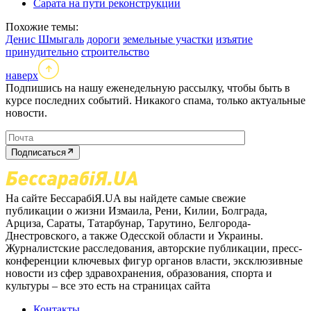
Сарата на пути реконструкции
Похожие темы:
Денис Шмыгаль
дороги
земельные участки
изъятие
принудительно
строительство
наверх
Подпишись на нашу еженедельную рассылку, чтобы быть в
курсе последних событий. Никакого спама, только актуальные
новости.
Подписаться
На сайте БессарабіЯ.UA вы найдете самые свежие
публикации о жизни Измаила, Рени, Килии, Болграда,
Арциза, Сараты, Татарбунар, Тарутино, Белгорода-
Днестровского, а также Одесской области и Украины.
Журналистские расследования, авторские публикации, пресс-
конференции ключевых фигур органов власти, эксклюзивные
новости из сфер здравохранения, образования, спорта и
культуры – все это есть на страницах сайта
Контакты