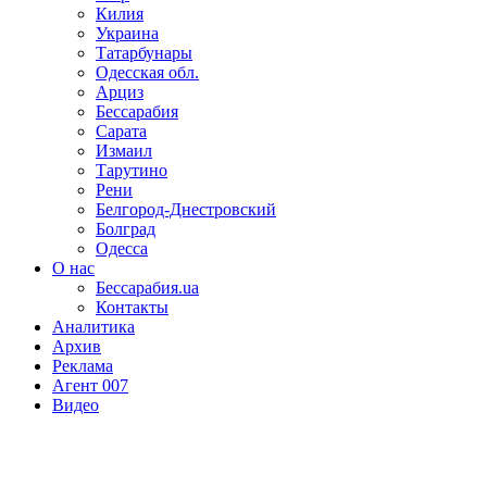
Килия
Украина
Татарбунары
Одесская обл.
Арциз
Бессарабия
Сарата
Измаил
Тарутино
Рени
Белгород-Днестровский
Болград
Одесса
О нас
Бессарабия.ua
Контакты
Аналитика
Архив
Реклама
Агент 007
Видео