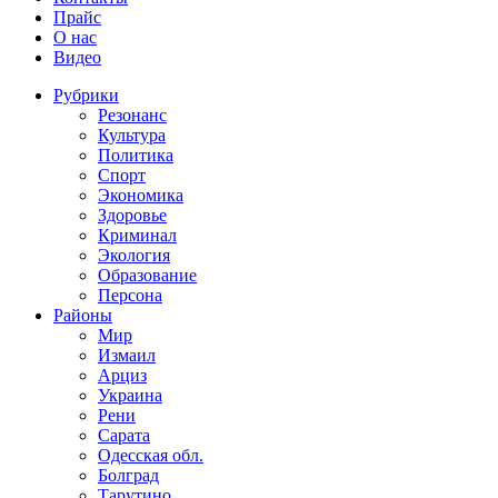
Прайс
О нас
Видео
Рубрики
Резонанс
Культура
Политика
Спорт
Экономика
Здоровье
Криминал
Экология
Образование
Персона
Районы
Мир
Измаил
Арциз
Украина
Рени
Сарата
Одесская обл.
Болград
Тарутино