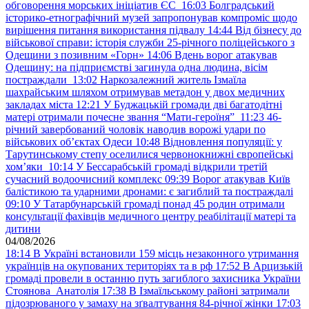
обговорення морських ініціатив ЄС
16:03
Болградський
історико-етнографічний музей запропонував компроміс щодо
вирішення питання використання підвалу
14:44
Від бізнесу до
військової справи: історія служби 25-річного поліцейського з
Одещини з позивним «Горн»
14:06
Вдень ворог атакував
Одещину: на підприємстві загинула одна людина, вісім
постраждали
13:02
Наркозалежний житель Ізмаїла
шахрайським шляхом отримував метадон у двох медичних
закладах міста
12:21
У Буджацькій громади дві багатодітні
матері отримали почесне звання “Мати-героїня”
11:23
46-
річний завербований чоловік наводив ворожі удари по
військових обʼєктах Одеси
10:48
Відновлення популяції: у
Тарутинському степу оселилися червонокнижні європейські
хом’яки
10:14
У Бессарабській громаді відкрили третій
сучасний водоочисний комплекс
09:39
Ворог атакував Київ
балістикою та ударними дронами: є загиблий та постраждалі
09:10
У Татарбунарській громаді понад 45 родин отримали
консультації фахівців медичного центру реабілітації матері та
дитини
04/08/2026
18:14
В Україні встановили 159 місць незаконного утримання
українців на окупованих територіях та в рф
17:52
В Арцизькій
громаді провели в останню путь загиблого захисника України
Стоянова Анатолія
17:38
В Ізмаїльському районі затримали
підозрюваного у замаху на зґвалтування 84-річної жінки
17:03