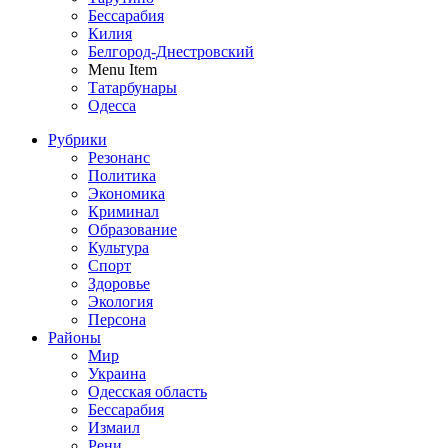
Бессарабия
Килия
Белгород-Днестровский
Menu Item
Татарбунары
Одесса
Рубрики
Резонанс
Политика
Экономика
Криминал
Образование
Культура
Спорт
Здоровье
Экология
Персона
Районы
Мир
Украина
Одесская область
Бессарабия
Измаил
Рени