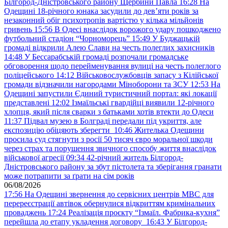
Білгород-Дністровського району Щербини Павла
16:28
На
Одещині 18-річного юнака засудили до дев’яти років за
незаконний обіг психотропів вартістю у кілька мільйонів
гривень
15:56
В Одесі внаслідок ворожого удару пошкоджено
футбольний стадіон “Чорноморець”
15:49
У Буджацькій
громаді відкрили Алею Слави на честь полеглих захисників
14:48
У Бессарабській громаді розпочали громадське
обговорення щодо перейменування вулиці на честь полеглого
поліцейського
14:12
Військовослужбовців запасу з Кілійської
громади відзначили нагородами Міноборони та ЗСУ
12:53
На
Одещині запустили Єдиний туристичний портал: які локації
представлені
12:02
Ізмаїльські гвардійці виявили 12-річного
хлопця, який після сварки з батьками хотів втекти до Одеси
11:37
Підвал музею в Болграді передали під укриття, але
експозицію обіцяють зберегти
10:46
Жителька Одещини
просила суд стягнути з росії 50 тисяч євро моральної шкоди
через страх та порушення звичного способу життя внаслідок
військової агресії
09:34
42-річний житель Білгород-
Дністровського району за збут пістолета та зберігання гранати
може потрапити за ґрати на сім років
06/08/2026
17:56
На Одещині звернення до сервісних центрів МВС для
перереєстрації автівок обернулися відкриттям кримінальних
проваджень
17:24
Реалізація проєкту “Ізмаїл. Фабрика-кухня”
перейшла до етапу укладення договору
16:43
У Білгород-