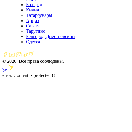
Болград
Килия
Татарбунары
Арциз
Сарата
Тарутино
Белгород-Днестровский
Одесса
© 2020. Все права соблюдены.
by
error:
Content is protected !!