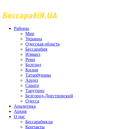
Районы
Мир
Украина
Одесская область
Бессарабия
Измаил
Рени
Болград
Килия
Татарбунары
Арциз
Сарата
Тарутино
Белгород-Днестровский
Одесса
Аналитика
Архив
О нас
Бессарабия.ua
Контакты