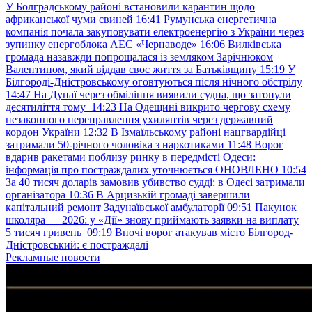
У Болградському районі встановили карантин щодо
африканської чуми свиней
16:41
Румунська енергетична
компанія почала закуповувати електроенергію з України через
зупинку енергоблока АЕС «Чернаводе»
16:06
Вилківська
громада назавжди попрощалася із земляком Зарічнюком
Валентином, який віддав своє життя за Батьківщину
15:19
У
Білгороді-Дністровському оговтуються після нічного обстрілу
14:47
На Дунаї через обміління виявили судна, що затонули
десятиліття тому
14:23
На Одещині викрито чергову схему
незаконного переправлення ухилянтів через державний
кордон України
12:32
В Ізмаїльському районі нацгвардійці
затримали 50-річного чоловіка з наркотиками
11:48
Ворог
вдарив ракетами поблизу ринку в передмісті Одеси:
інформація про постраждалих уточнюється ОНОВЛЕНО
10:54
За 40 тисяч доларів замовив убивство судді: в Одесі затримали
організатора
10:36
В Арцизькій громаді завершили
капітальний ремонт Задунаївської амбулаторії
09:51
Пакунок
школяра — 2026: у «Дії» знову приймають заявки на виплату
5 тисяч гривень
09:19
Вночі ворог атакував місто Білгород-
Дністровський: є постраждалі
Рекламные новости