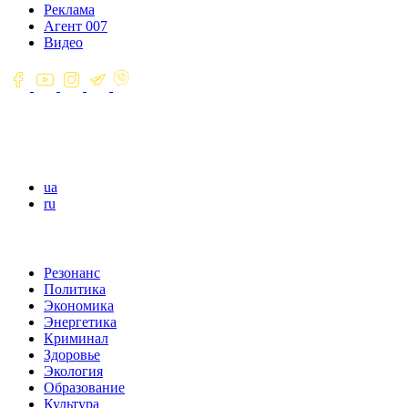
Реклама
Агент 007
Видео
ua
ru
Резонанс
Политика
Экономика
Энергетика
Криминал
Здоровье
Экология
Образование
Культура