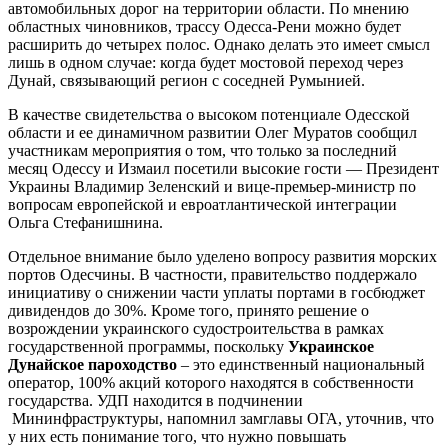
автомобильных дорог на территории области. По мнению
областных чиновников, трассу Одесса-Рени можно будет
расширить до четырех полос. Однако делать это имеет смысл
лишь в одном случае: когда будет мостовой переход через
Дунай, связывающий регион с соседней Румынией.
В качестве свидетельства о высоком потенциале Одесской
области и ее динамичном развитии Олег Муратов сообщил
участникам мероприятия о том, что только за последний
месяц Одессу и Измаил посетили высокие гости — Президент
Украины Владимир Зеленский и вице-премьер-министр по
вопросам европейской и евроатлантической интеграции
Ольга Стефанишнина.
Отдельное внимание было уделено вопросу развития морских
портов Одесчины. В частности, правительство поддержало
инициативу о снижении части уплаты портами в госбюджет
дивидендов до 30%. Кроме того, принято решение о
возрождении украинского судостроительства в рамках
государственной программы, поскольку
Украинское
Дунайское пароходство
– это единственный национальный
оператор, 100% акций которого находятся в собственности
государства. УДП находится в подчинении
Мининфраструктуры, напомнил замглавы ОГА, уточнив, что
у них есть понимание того, что нужно повышать