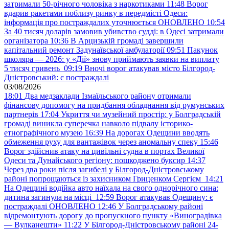
затримали 50-річного чоловіка з наркотиками
11:48
Ворог
вдарив ракетами поблизу ринку в передмісті Одеси:
інформація про постраждалих уточнюється ОНОВЛЕНО
10:54
За 40 тисяч доларів замовив убивство судді: в Одесі затримали
організатора
10:36
В Арцизькій громаді завершили
капітальний ремонт Задунаївської амбулаторії
09:51
Пакунок
школяра — 2026: у «Дії» знову приймають заявки на виплату
5 тисяч гривень
09:19
Вночі ворог атакував місто Білгород-
Дністровський: є постраждалі
03/08/2026
18:01
Два медзаклади Ізмаїльського району отримали
фінансову допомогу на придбання обладнання від румунських
партнерів
17:04
Укриття чи музейний простір: у Болградській
громаді виникла суперечка навколо підвалу історико-
етнографічного музею
16:39
На дорогах Одещини вводять
обмеження руху для вантажівок через аномальну спеку
15:46
Ворог здійснив атаку на цивільні судна в портах Великої
Одеси та Дунайського регіону: пошкоджено буксир
14:37
Через два роки після загибелі у Білгород-Дністровському
районі попрощаються із захисником Гриценком Сергієм
14:21
На Одещині водійка авто наїхала на свого однорічного сина:
дитина загинула на місці
12:59
Ворог атакував Одещину: є
постраждалі ОНОВЛЕНО
12:46
У Болградському районі
відремонтують дорогу до пропускного пункту «Виноградівка
— Вулканешти»
11:22
У Білгород-Дністровському районі 24-