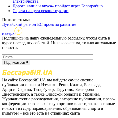
электричества
Дорога «вина и вкуса» пройдет через Бессарабию
Сарата на пути реконструкции
Похожие темы:
Дунайский регион
ЕС
проекты
развитие
наверх
Подпишись на нашу еженедельную рассылку, чтобы быть в
курсе последних событий. Никакого спама, только актуальные
новости.
Подписаться
На сайте БессарабіЯ.UA вы найдете самые свежие
публикации о жизни Измаила, Рени, Килии, Болграда,
Арциза, Сараты, Татарбунар, Тарутино, Белгорода-
Днестровского, а также Одесской области и Украины.
Журналистские расследования, авторские публикации, пресс-
конференции ключевых фигур органов власти, эксклюзивные
новости из сфер здравохранения, образования, спорта и
культуры – все это есть на страницах сайта