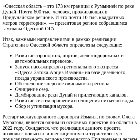
«Одесская область – это 173 км границы с Румынией по реке
Дунай. Почти 600 тыс. человек, проживающих в
Придунайском регионе. И это почти 10 тыс. квадратных
метров территории», — презентовал регион собравшимся
замглавы Одесской ОГА.
Итак, важными направлениями в рамках реализации
Стратегии в Одесской области определены следующие:
Развитие аэропортов, портов, железнодорожных и
автомобильных перевозок.
Запуск пассажирского регионального экспресса
«Одесса-Затока-Арциз-Измаил» на базе дизельного
поезда украинского производства.
Обеспечение энергонезависимости региона.
Очищение озер.
Дамбирование реки Дунай и прилегающих каналов.
Развитие систем орошения и очищения питьевой воды.
Сбор и утилизация мусора.
Рестарт международного аэропорта Измаил, по словам Олега
Муратова, является одним из основных проектов по области в
2022 году. Ожидается, что реализация данного проекта
позволит: повысить инвестиционную и туристическую
привлекательность региона украинского Придунавья и дельты