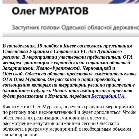
В понедельник, 15 ноября в Киеве состоялась презентация
Главенства Украины в Стратегии ЕС для Дунайского
региона. В мероприятии участвовали представители ОГА
четырех граничащих с европейскими странами областей –
Закарпатской, Ивано-Франковской, Черновицкой и
Одесской. Одесскую область представил заместитель главы
ОГА Олег Муратов. Он рассказал о пяти проектах, к
воплощению которых на территории региона приступят в
ближайшем будущем. Часть этих амбициозных проектов
будет реализована в Измаиле, передает
Бессарабия.UA.
Как отметил Олег Муратов, перечень грядущих мероприятий
по региону пока неокончательный и будет дополняться. Чтобы
обеспечить их реализацию, чиновники внесут на
рассмотрение депутатов ближайшей сессии Одесского
облсовета программу мероприятий с необходимым объемом
финансирования.