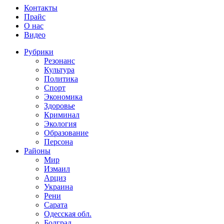
Контакты
Прайс
О нас
Видео
Рубрики
Резонанс
Культура
Политика
Спорт
Экономика
Здоровье
Криминал
Экология
Образование
Персона
Районы
Мир
Измаил
Арциз
Украина
Рени
Сарата
Одесская обл.
Болград