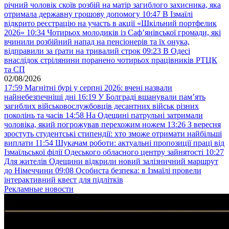
річний чоловік скоїв розбій на матір загиблого захисника, яка
отримала державну грошову допомогу
10:47
В Ізмаїлі
відкрито реєстрацію на участь в акції «Шкільний портфелик
2026»
10:34
Чотирьох молодиків із Саф’янівської громади, які
вчинили розбійний напад на пенсіонерів та їх онука,
відправили за ґрати на тривалий строк
09:23
В Одесі
внаслідок стрілянини поранено чотирьох працівників РТЦК
та СП
02/08/2026
17:59
Магнітні бурі у серпні 2026: вчені назвали
найнебезпечніші дні
16:19
У Болграді вшанували пам’ять
загиблих військовослужбовців десантних військ різних
поколінь та часів
14:58
На Одещині патрульні затримали
чоловіка, який погрожував перехожим ножем
13:26
З вересня
зростуть студентські стипендії: хто зможе отримати найбільші
виплати
11:54
Шукачам роботи: актуальні пропозиції праці від
Ізмаїльської філії Одеського обласного центру зайнятості
10:27
Для жителів Одещини відкрили новий залізничний маршрут
до Німеччини
09:08
Особиста безпека: в Ізмаїлі провели
інтерактивний квест для підлітків
Рекламные новости