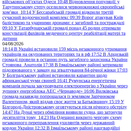
військових обʼєктах Одеси
10:48
Відновлення популяції: у
Тарутинському степу оселилися червонокнижні європейські
хом’яки
10:14
У Бессарабській громаді відкрили третій
сучасний водоочисний комплекс
09:39
Ворог атакував Київ
балістикою та ударними дронами: є загиблий та постраждалі
09:10
У Татарбунарській громаді понад 45 родин отримали
консультації фахівців медичного центру реабілітації матері та
дитини
04/08/2026
18:14
В Україні встановили 159 місць незаконного утримання
українців на окупованих територіях та в рф
17:52
В Арцизькій
громаді провели в останню путь загиблого захисника України
Стоянова Анатолія
17:38
В Ізмаїльському районі затримали
підозрюваного у замаху на зґвалтування 84-річної жінки
17:03
У Болградському районі встановили карантин щодо
африканської чуми свиней
16:41
Румунська енергетична
компанія почала закуповувати електроенергію з України через
зупинку енергоблока АЕС «Чернаводе»
16:06
Вилківська
громада назавжди попрощалася із земляком Зарічнюком
Валентином, який віддав своє життя за Батьківщину
15:19
У
Білгороді-Дністровському оговтуються після нічного обстрілу
14:47
На Дунаї через обміління виявили судна, що затонули
десятиліття тому
14:23
На Одещині викрито чергову схему
незаконного переправлення ухилянтів через державний
кордон України
12:32
В Ізмаїльському районі нацгвардійці