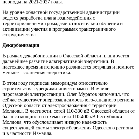
периоды на 2021-2027 годы.
На уровне областной государственной администрации
ведется разработка плана взаимодействия с
территориальными громадами относительно обучения и
активизации участия в программах трансграничного
сотрудничества.
Декарбонизация
В рамках декарбонизации в Одесской области планируется
дальнейшее развитие альтернативной энергетики. В
настоящее время интенсивно развивается ветряная и немного
меньше – солнечная энергетика.
В этом году подписан меморандум относительно
строительства турецкими инвесторами в Измаиле
парогазовой электростанции. Олег Муратов напомнил, что
сейчас существует энергозависимость юго-западного региона
Одесской области от электроснабжения с территории
Молдовы. В частности, сетей 110-330 кВ Одесской области от
баланса мощности и схемы сети 110-400 кВ Республики
Молдова, что обусловливает низкую надежность
существующей схемы электросбережения Одесского региона
и в частности Измаила.