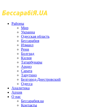
Районы
Мир
Украина
Одесская область
Бессарабия
Измаил
Рени
Болград
Килия
Татарбунары
Арциз
Сарата
Тарутино
Белгород-Днестровский
Одесса
Аналитика
Архив
О нас
Бессарабия.ua
Контакты