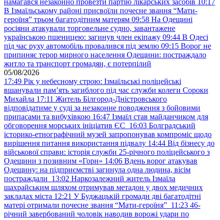
намагався незаконно провезти партію лікарських засобів
10:17
В Ізмаїльському районі присвоїли почесне звання “Мати-
героїня” трьом багатодітним матерям
09:58
На Одещині
росіяни атакували торговельне судно, завантажене
українською пшеницею: загинув член екіпажу
09:44
В Одесі
під час руху автомобіль провалився під землю
09:15
Ворог не
припиняє терор мирного населення Одещини: постраждало
житло та транспорт громадян, є потерпілий
05/08/2026
17:49
Рік у небесному строю: Ізмаїльські поліцейські
вшанували пам’ять загиблого під час служби колеги Сороки
Михайла
17:11
Житель Білгород-Дністровського
відповідатиме у суді за незаконне поводження з бойовими
припасами та вибухівкою
16:47
Ізмаїл став майданчиком для
обговорення морських ініціатив ЄС
16:03
Болградський
історико-етнографічний музей запропонував компроміс щодо
вирішення питання використання підвалу
14:44
Від бізнесу до
військової справи: історія служби 25-річного поліцейського з
Одещини з позивним «Горн»
14:06
Вдень ворог атакував
Одещину: на підприємстві загинула одна людина, вісім
постраждали
13:02
Наркозалежний житель Ізмаїла
шахрайським шляхом отримував метадон у двох медичних
закладах міста
12:21
У Буджацькій громади дві багатодітні
матері отримали почесне звання “Мати-героїня”
11:23
46-
річний завербований чоловік наводив ворожі удари по