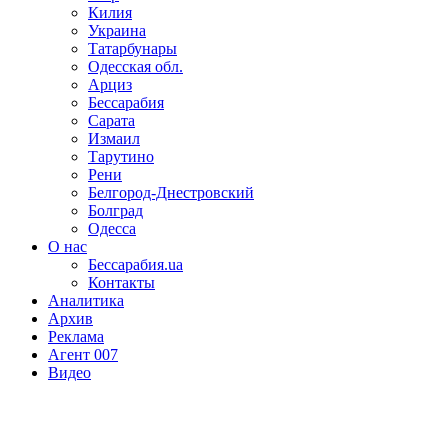
Килия
Украина
Татарбунары
Одесская обл.
Арциз
Бессарабия
Сарата
Измаил
Тарутино
Рени
Белгород-Днестровский
Болград
Одесса
О нас
Бессарабия.ua
Контакты
Аналитика
Архив
Реклама
Агент 007
Видео