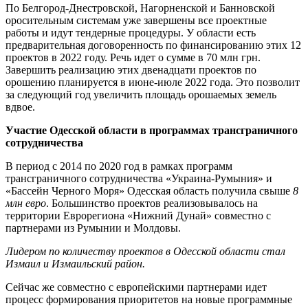
По Белгород-Днестровской, Нагорненской и Банновской
оросительным системам уже завершены все проектные
работы и идут тендерные процедуры. У области есть
предварительная договоренность по финансированию этих 12
проектов в 2022 году. Речь идет о сумме в 70 млн грн.
Завершить реализацию этих двенадцати проектов по
орошению планируется в июне-июле 2022 года. Это позволит
за следующий год увеличить площадь орошаемых земель
вдвое.
Участие Одесской области в программах трансграничного
сотрудничества
В период с 2014 по 2020 год в рамках программ
трансграничного сотрудничества «Украина-Румыния» и
«Бассейн Черного Моря» Одесская область получила свыше
8
млн евро
. Большинство проектов реализовывалось на
территории Еврорегиона «Нижний Дунай» совместно с
партнерами из Румынии и Молдовы.
Лидером по количеству проектов в Одесской области стал
Измаил и Измаильский район.
Сейчас же совместно с европейскими партнерами идет
процесс формирования приоритетов на новые программные