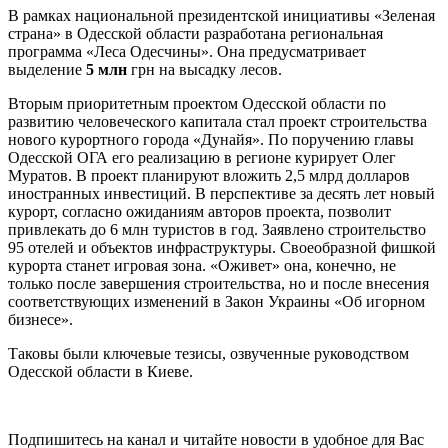
В рамках национальной президентской инициативы «Зеленая
страна» в Одесской области разработана региональная
программа «Леса Одесчины». Она предусматривает
выделение
5 млн
грн на высадку лесов.
Вторым приоритетным проектом Одесской области по
развитию человеческого капитала стал проект строительства
нового курортного города «Дунайя». По поручению главы
Одесской ОГА его реализацию в регионе курирует Олег
Муратов. В проект планируют вложить 2,5 млрд долларов
иностранных инвестиций. В перспективе за десять лет новый
курорт, согласно ожиданиям авторов проекта, позволит
привлекать до 6 млн туристов в год. Заявлено строительство
95 отелей и объектов инфраструктуры. Своеобразной фишкой
курорта станет игровая зона. «Оживет» она, конечно, не
только после завершения строительства, но и после внесения
соответствующих изменений в Закон Украины «Об игорном
бизнесе».
Таковы были ключевые тезисы, озвученные руководством
Одесской области в Киеве.
Подпишитесь на канал и читайте новости в удобное для Вас