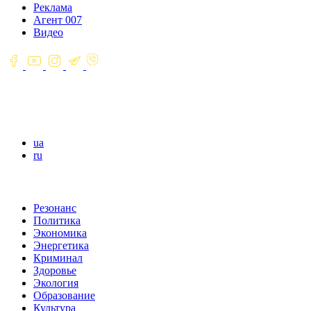
Реклама
Агент 007
Видео
ua
ru
Резонанс
Политика
Экономика
Энергетика
Криминал
Здоровье
Экология
Образование
Культура