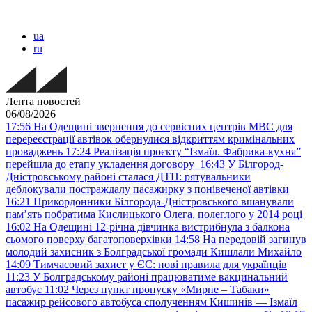
ua
ru
Лента новостей
06/08/2026
17:56
На Одещині звернення до сервісних центрів МВС для
перереєстрації автівок обернулися відкриттям кримінальних
проваджень
17:24
Реалізація проєкту “Ізмаїл. Фабрика-кухня”
перейшла до етапу укладення договору
16:43
У Білгород-
Дністровському районі сталася ДТП: рятувальники
деблокували постраждалу пасажирку з понівеченої автівки
16:21
Прикордонники Білгорода-Дністровського вшанували
пам’ять побратима Кислицького Олега, полеглого у 2014 році
16:02
На Одещині 12-річна дівчинка вистрибнула з балкона
сьомого поверху багатоповерхівки
14:58
На передовій загинув
молодий захисник з Болградської громади Кишлали Михайло
14:09
Тимчасовий захист у ЄС: нові правила для українців
11:23
У Болградському районі працюватиме вакцинальний
автобус
11:02
Через пункт пропуску «Мирне – Табаки»
пасажир рейсового автобуса сполученням Кишинів — Ізмаїл