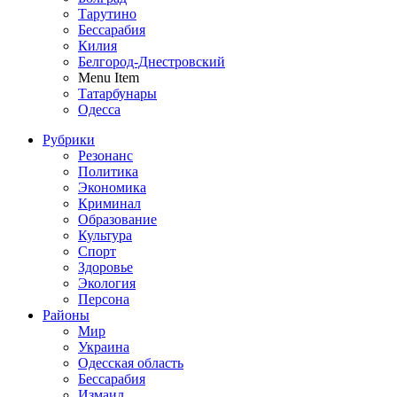
Тарутино
Бессарабия
Килия
Белгород-Днестровский
Menu Item
Татарбунары
Одесса
Рубрики
Резонанс
Политика
Экономика
Криминал
Образование
Культура
Спорт
Здоровье
Экология
Персона
Районы
Мир
Украина
Одесская область
Бессарабия
Измаил