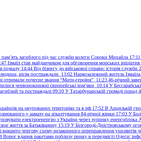
и пам’ять загиблого під час служби колеги Сороки Михайла
17:11
:47
Ізмаїл став майданчиком для обговорення морських ініціати
я підвалу
14:44
Від бізнесу до військової справи: історія служб
 людина, вісім постраждали
13:02
Наркозалежний житель Ізмаїл
ері отримали почесне звання “Мати-героїня”
11:23
46-річний заве
елилися червонокнижні європейські хом’яки
10:14
У Бессарабськ
загиблий та постраждалі
09:10
У Татарбунарській громаді понад 
раїнців на окупованих територіях та в рф
17:52
В Арцизькій гро
озрюваного у замаху на зґвалтування 84-річної жінки
17:03
У Бол
уповувати електроенергію з України через зупинку енергоблока
своє життя за Батьківщину
15:19
У Білгороді-Дністровському ого
 викрито чергову схему незаконного переправлення ухилянтів ч
8
Ворог вдарив ракетами поблизу ринку в передмісті Одеси: 