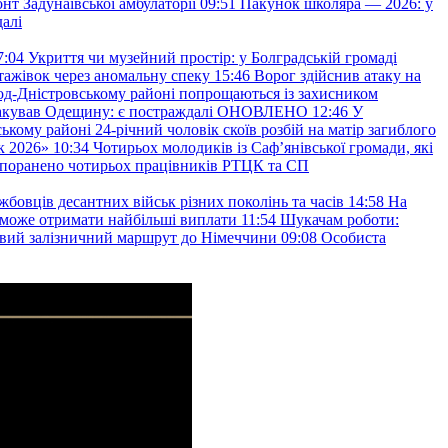
т Задунаївської амбулаторії
09:51
Пакунок школяра — 2026: у
далі
7:04
Укриття чи музейний простір: у Болградській громаді
ажівок через аномальну спеку
15:46
Ворог здійснив атаку на
ород-Дністровському районі попрощаються із захисником
акував Одещину: є постраждалі ОНОВЛЕНО
12:46
У
ькому районі 24-річний чоловік скоїв розбій на матір загиблого
к 2026»
10:34
Чотирьох молодиків із Саф’янівської громади, які
и поранено чотирьох працівників РТЦК та СП
бовців десантних військ різних поколінь та часів
14:58
На
о зможе отримати найбільші виплати
11:54
Шукачам роботи:
вий залізничний маршрут до Німеччини
09:08
Особиста