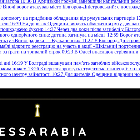
анізатора
10:36
В Арцизькій громаді завершили капітальний ремон
9
Вночі ворог атакував місто Білгород-Дністровський: є постраж
у допомогу на придбання обладнання від румунських партнерів
1
узею
16:39
На дорогах Одещини вводять обмеження руху для вант
: пошкоджено буксир
14:37
Через два роки після загибелі у Білг
свого однорічного сина: дитина загинула на місці
12:59
Ворог ат
пункту «Виноградівка — Вулканешти»
11:22
У Білгород-Дністровс
змаїлі відкрито реєстрацію на участь в акції «Шкільний портфели
и за ґрати на тривалий строк
09:23
В Одесі внаслідок стрілянин
і дні
16:19
У Болграді вшанували пам’ять загиблих військовослуж
ехожим ножем
13:26
З вересня зростуть студентські стипендії: хт
асного центру зайнятості
10:27
Для жителів Одещини відкрили но