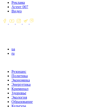
Реклама
Агент 007
Видео
ua
ru
Резонанс
Политика
Экономика
Энергетика
Криминал
Здоровье
Экология
Образование
Культура