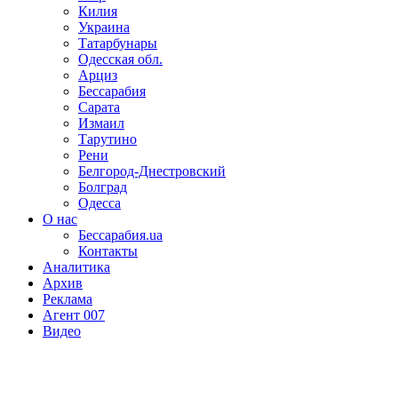
Килия
Украина
Татарбунары
Одесская обл.
Арциз
Бессарабия
Сарата
Измаил
Тарутино
Рени
Белгород-Днестровский
Болград
Одесса
О нас
Бессарабия.ua
Контакты
Аналитика
Архив
Реклама
Агент 007
Видео