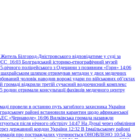
Житель Білгород-Дністровського відповідатиме у суді за
в ЄС
16:03
Болградський історико-етнографічний музей
и 25-річного поліцейського з Одещини з позивним «Горн»
14:06
а шахрайським шляхом отримував метадон у двох медичних
рбований чоловік наводив ворожі удари по військових обʼєктах
ій громаді відкрили третій сучасний водоочисний комплекс
45 родин отримали консультації фахівців медичного центру
маді провели в останню путь загиблого захисника України
градському районі встановили карантин щодо африканської
 АЕС «Чернаводе»
16:06
Вилківська громада назавжди
втуються після нічного обстрілу
14:47
На Дунаї через обміління
ерез державний кордон України
12:32
В Ізмаїльському районі
інформація про постраждалих уточнюється ОНОВЛЕНО
10:54
За