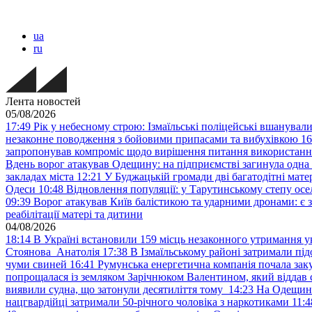
ua
ru
Лента новостей
05/08/2026
17:49
Рік у небесному строю: Ізмаїльські поліцейські вшанувал
незаконне поводження з бойовими припасами та вибухівкою
16
запропонував компроміс щодо вирішення питання використанн
Вдень ворог атакував Одещину: на підприємстві загинула одна
закладах міста
12:21
У Буджацькій громади дві багатодітні мат
Одеси
10:48
Відновлення популяції: у Тарутинському степу ос
09:39
Ворог атакував Київ балістикою та ударними дронами: є 
реабілітації матері та дитини
04/08/2026
18:14
В Україні встановили 159 місць незаконного утримання ук
Стоянова Анатолія
17:38
В Ізмаїльському районі затримали під
чуми свиней
16:41
Румунська енергетична компанія почала зак
попрощалася із земляком Зарічнюком Валентином, який віддав 
виявили судна, що затонули десятиліття тому
14:23
На Одещині
нацгвардійці затримали 50-річного чоловіка з наркотиками
11:4