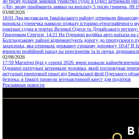
40 тисяч доларів замовив убивство судді: в Одесі затримали орг
«Дії» знову приймають заявки на виплату 5 тисяч гривень
09:1
03/08/2026
18:01
Два медзаклади Ізмаїльського району отримали фінансов
виникла суперечка навколо підвалу історико-етнографічного м
цивільні судна в портах Великої Одеси та Дунайського регіону
Гриценком Сергієм
14:21
На Одещині водійка авто наїхала на 
Болградському районі відремонтують дорогу до пропускного 
захисника, яка отримала державну грошову допомогу
10:47
В І
вчинили розбійний напад на пенсіонерів та їх онука, відправил
02/08/2026
17:59
Магнітні бурі у серпні 2026: вчені назвали найнебезпечніш
Одещині патрульні затримали чоловіка, який погрожував пер
актуальні пропозиції праці від Ізмаїльської філії Одеського обл
безпека: в Ізмаїлі провели інтерактивний квест для підлітків
Рекламные новости