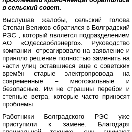
в сельский совет.
Выслушав жалобы, сельский голова
Степан Великов обратился в Болградский
РЭС , который является подразделением
АО «Одессаоблэнерго». Руководство
компании отреагировало на заявление и
приняло решение полностью заменить на
части улиц оставшиеся ещё с советских
времён старые электропровода на
современные – многожильные и
безопасные. Им не страшны перебои и
степные ветра, которые часто приносят
проблемы.
Работники Болградского РЭС уже
приступили к замене. Благодаря
специальной технике, они снимают