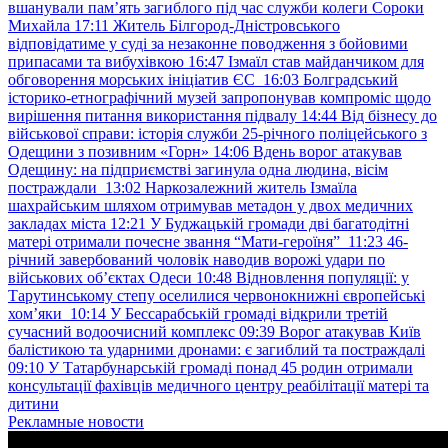
вшанували пам’ять загиблого під час служби колеги Сороки
Михайла
17:11
Житель Білгород-Дністровського
відповідатиме у суді за незаконне поводження з бойовими
припасами та вибухівкою
16:47
Ізмаїл став майданчиком для
обговорення морських ініціатив ЄС
16:03
Болградський
історико-етнографічний музей запропонував компроміс щодо
вирішення питання використання підвалу
14:44
Від бізнесу до
військової справи: історія служби 25-річного поліцейського з
Одещини з позивним «Горн»
14:06
Вдень ворог атакував
Одещину: на підприємстві загинула одна людина, вісім
постраждали
13:02
Наркозалежний житель Ізмаїла
шахрайським шляхом отримував метадон у двох медичних
закладах міста
12:21
У Буджацькій громади дві багатодітні
матері отримали почесне звання “Мати-героїня”
11:23
46-
річний завербований чоловік наводив ворожі удари по
військових обʼєктах Одеси
10:48
Відновлення популяції: у
Тарутинському степу оселилися червонокнижні європейські
хом’яки
10:14
У Бессарабській громаді відкрили третій
сучасний водоочисний комплекс
09:39
Ворог атакував Київ
балістикою та ударними дронами: є загиблий та постраждалі
09:10
У Татарбунарській громаді понад 45 родин отримали
консультації фахівців медичного центру реабілітації матері та
дитини
Рекламные новости