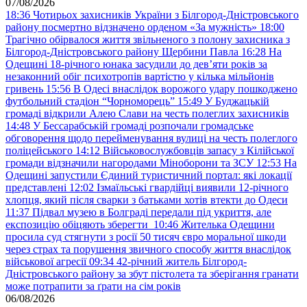
07/08/2026
18:36
Чотирьох захисників України з Білгород-Дністровського
району посмертно відзначено орденом «За мужність»
18:00
Трагічно обірвалося життя звільненого з полону захисника з
Білгород-Дністровського району Щербини Павла
16:28
На
Одещині 18-річного юнака засудили до дев’яти років за
незаконний обіг психотропів вартістю у кілька мільйонів
гривень
15:56
В Одесі внаслідок ворожого удару пошкоджено
футбольний стадіон “Чорноморець”
15:49
У Буджацькій
громаді відкрили Алею Слави на честь полеглих захисників
14:48
У Бессарабській громаді розпочали громадське
обговорення щодо перейменування вулиці на честь полеглого
поліцейського
14:12
Військовослужбовців запасу з Кілійської
громади відзначили нагородами Міноборони та ЗСУ
12:53
На
Одещині запустили Єдиний туристичний портал: які локації
представлені
12:02
Ізмаїльські гвардійці виявили 12-річного
хлопця, який після сварки з батьками хотів втекти до Одеси
11:37
Підвал музею в Болграді передали під укриття, але
експозицію обіцяють зберегти
10:46
Жителька Одещини
просила суд стягнути з росії 50 тисяч євро моральної шкоди
через страх та порушення звичного способу життя внаслідок
військової агресії
09:34
42-річний житель Білгород-
Дністровського району за збут пістолета та зберігання гранати
може потрапити за ґрати на сім років
06/08/2026