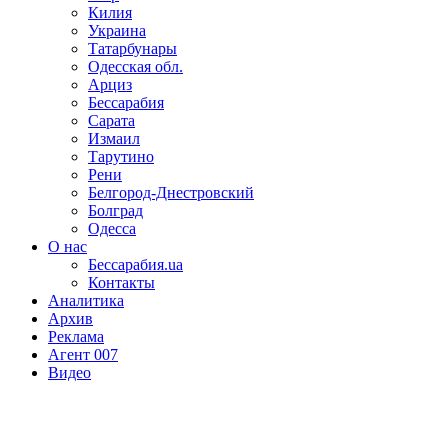
Килия
Украина
Татарбунары
Одесская обл.
Арциз
Бессарабия
Сарата
Измаил
Тарутино
Рени
Белгород-Днестровский
Болград
Одесса
О нас
Бессарабия.ua
Контакты
Аналитика
Архив
Реклама
Агент 007
Видео