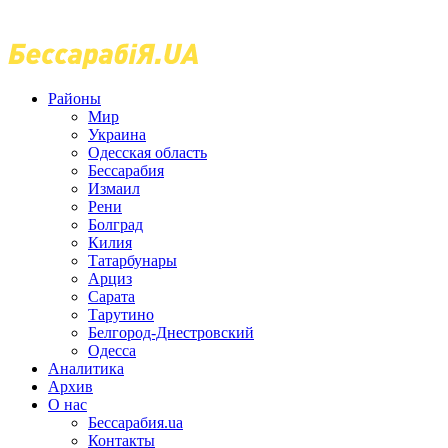
Районы
Мир
Украина
Одесская область
Бессарабия
Измаил
Рени
Болград
Килия
Татарбунары
Арциз
Сарата
Тарутино
Белгород-Днестровский
Одесса
Аналитика
Архив
О нас
Бессарабия.ua
Контакты