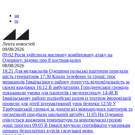
ua
ru
Лента новостей
09/08/2026
09:02
Росія здійснила масовану комбіновану атаку на
Одещину: відомо про 8 постраждалих
08/08/2026
18:21
Для медзакладів Одещини польські партнери передали
шість генераторів
17:30
Крали телефони та гроші: троє
мешканців Ізмаїльського району понесуть відповідальність за
скоєні крадіжки
16:12
В амбулаторіях Городненської громади
покращили умови для пацієнтів і медперсоналу
14:48
В
Ізмаїльському районі поліцейські разом із театром імпровізації
провели для дітей інтерактивний урок безпеки
12:50
У
Тарбунарській громаді за донати від міжнародних партнерів та
організацій придбали шкільний автобус
11:05
На Одещині
очікується зниження температури та короткочасні грозові
дощі: прогноз
09:05
В Ізмаїлі вручили сертифікати учасникам
перших безоплатних курсів гагаузької мови