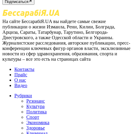
Подписаться
На сайте БессарабіЯ.UA вы найдете самые свежие
публикации о жизни Измаила, Рени, Килии, Болграда,
Арциза, Сараты, Татарбунар, Тарутино, Белгорода-
Днестровского, а также Одесской области и Украины.
Журналистские расследования, авторские публикации, пресс-
конференции ключевых фигур органов власти, эксклюзивные
новости из сфер здравохранения, образования, спорта и
культуры – все это есть на страницах сайта
Контакты
Прайс
О нас
Видео
Рубрики
Резонанс
Культура
Политика
Спорт
Экономика
Здоровье
Криминал