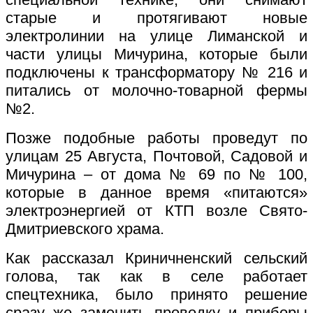
старые и протягивают новые
электролинии на улице Лиманской и
части улицы Мичурина, которые были
подключены к трансформатору № 216 и
питались от молочно-товарной фермы
№2.
Позже подобные работы проведут по
улицам 25 Августа, Почтовой, Садовой и
Мичурина – от дома № 69 по № 100,
которые в данное время «питаются»
электроэнергией от КТП возле Свято-
Дмитриевского храма.
Как рассказал Криничненский сельский
голова, так как в селе работает
спецтехника, было принято решение
сразу же заменить проводку и приборы