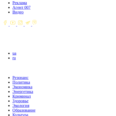
Реклама
Агент 007
Видео
ua
ru
Резонанс
Политика
Экономика
Энергетика
Криминал
Здоровье
Экология
Образование
Культура