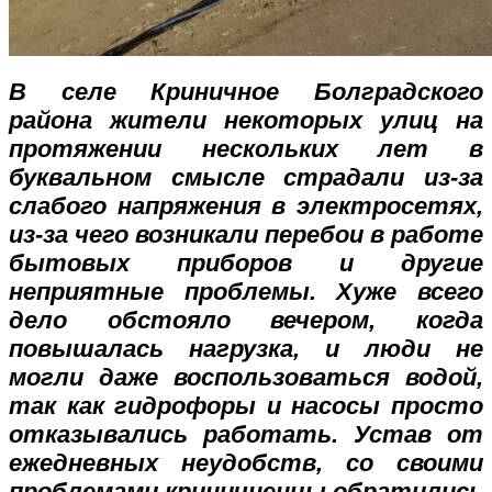
В селе Криничное Болградского
района жители некоторых улиц на
протяжении нескольких лет в
буквальном смысле страдали из-за
слабого напряжения в электросетях,
из-за чего возникали перебои в работе
бытовых приборов и другие
неприятные проблемы. Хуже всего
дело обстояло вечером, когда
повышалась нагрузка, и люди не
могли даже воспользоваться водой,
так как гидрофоры и насосы просто
отказывались работать. Устав от
ежедневных неудобств, со своими
проблемами криничненцы обратились