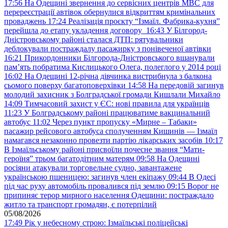
17:56
На Одещині звернення до сервісних центрів МВС для
перереєстрації автівок обернулися відкриттям кримінальних
проваджень
17:24
Реалізація проєкту “Ізмаїл. Фабрика-кухня”
перейшла до етапу укладення договору
16:43
У Білгород-
Дністровському районі сталася ДТП: рятувальники
деблокували постраждалу пасажирку з понівеченої автівки
16:21
Прикордонники Білгорода-Дністровського вшанували
пам’ять побратима Кислицького Олега, полеглого у 2014 році
16:02
На Одещині 12-річна дівчинка вистрибнула з балкона
сьомого поверху багатоповерхівки
14:58
На передовій загинув
молодий захисник з Болградської громади Кишлали Михайло
14:09
Тимчасовий захист у ЄС: нові правила для українців
11:23
У Болградському районі працюватиме вакцинальний
автобус
11:02
Через пункт пропуску «Мирне – Табаки»
пасажир рейсового автобуса сполученням Кишинів — Ізмаїл
намагався незаконно провезти партію лікарських засобів
10:17
В Ізмаїльському районі присвоїли почесне звання “Мати-
героїня” трьом багатодітним матерям
09:58
На Одещині
росіяни атакували торговельне судно, завантажене
українською пшеницею: загинув член екіпажу
09:44
В Одесі
під час руху автомобіль провалився під землю
09:15
Ворог не
припиняє терор мирного населення Одещини: постраждало
житло та транспорт громадян, є потерпілий
05/08/2026
17:49
Рік у небесному строю: Ізмаїльські поліцейські