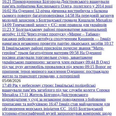
16:21
Прикордонники Білгорода-Дністровського вшанували
пам’ять побратима Кислицького Олега, полеглого у 2014 році
16:02
На Одещині 12-річна дівчинка вистрибнула з балкона
сьомого поверху багатоповерхівки
14:58
На передовій загинув
молодий захисник з Болградської громади Кишлали Михайло
14:09
Тимчасовий захист у ЄС: нові правила для українців
11:23
У Болградському районі працюватиме вакцинальний
автобус
11:02
Через пункт пропуску «Мирне – Табаки»
пасажир рейсового автобуса сполученням Кишинів — Ізмаїл
намагався незаконно провезти партію лікарських засобів
10:17
В Ізмаїльському районі присвоїли почесне звання “Мати-
героїня” трьом багатодітним матерям
09:58
На Одещині
росіяни атакували торговельне судно, завантажене
українською пшеницею: загинув член екіпажу
09:44
В Одесі
під час руху автомобіль провалився під землю
09:15
Ворог не
припиняє терор мирного населення Одещини: постраждало
житло та транспорт громадян, є потерпілий
05/08/2026
17:49
Рік у небесному строю: Ізмаїльські поліцейські
вшанували пам’ять загиблого під час служби колеги Сороки
Михайла
17:11
Житель Білгород-Дністровського
відповідатиме у суді за незаконне поводження з бойовими
припасами та вибухівкою
16:47
Ізмаїл став майданчиком для
обговорення морських ініціатив ЄС
16:03
Болградський
історико-етнографічний музей запропонував компроміс щодо