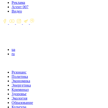
Реклама
Агент 007
Видео
ua
ru
Резонанс
Политика
Экономика
Энергетика
Криминал
Здоровье
Экология
Образование
Культура