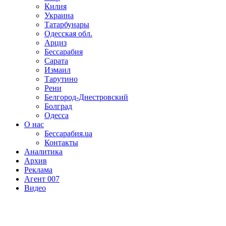
Килия
Украина
Татарбунары
Одесская обл.
Арциз
Бессарабия
Сарата
Измаил
Тарутино
Рени
Белгород-Днестровский
Болград
Одесса
О нас
Бессарабия.ua
Контакты
Аналитика
Архив
Реклама
Агент 007
Видео