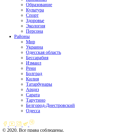
Образование
Культура
Спорт
Здоровье
Экология
Персона
Районы
Мир
Украина
Одесская область
Бессарабия
Измаил
Рени
Болград
Килия
Татарбунары
Арциз
Сарата
Тарутино
Белгород-Днестровский
Одесса
© 2020. Все права соблюдены.