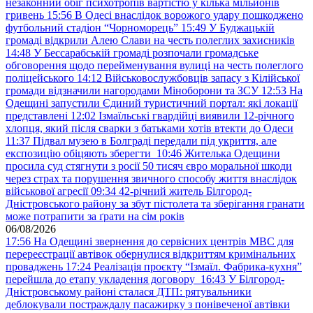
незаконний обіг психотропів вартістю у кілька мільйонів
гривень
15:56
В Одесі внаслідок ворожого удару пошкоджено
футбольний стадіон “Чорноморець”
15:49
У Буджацькій
громаді відкрили Алею Слави на честь полеглих захисників
14:48
У Бессарабській громаді розпочали громадське
обговорення щодо перейменування вулиці на честь полеглого
поліцейського
14:12
Військовослужбовців запасу з Кілійської
громади відзначили нагородами Міноборони та ЗСУ
12:53
На
Одещині запустили Єдиний туристичний портал: які локації
представлені
12:02
Ізмаїльські гвардійці виявили 12-річного
хлопця, який після сварки з батьками хотів втекти до Одеси
11:37
Підвал музею в Болграді передали під укриття, але
експозицію обіцяють зберегти
10:46
Жителька Одещини
просила суд стягнути з росії 50 тисяч євро моральної шкоди
через страх та порушення звичного способу життя внаслідок
військової агресії
09:34
42-річний житель Білгород-
Дністровського району за збут пістолета та зберігання гранати
може потрапити за ґрати на сім років
06/08/2026
17:56
На Одещині звернення до сервісних центрів МВС для
перереєстрації автівок обернулися відкриттям кримінальних
проваджень
17:24
Реалізація проєкту “Ізмаїл. Фабрика-кухня”
перейшла до етапу укладення договору
16:43
У Білгород-
Дністровському районі сталася ДТП: рятувальники
деблокували постраждалу пасажирку з понівеченої автівки