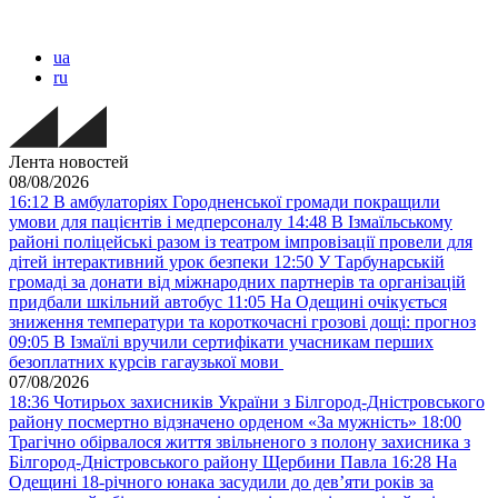
ua
ru
Лента новостей
08/08/2026
16:12
В амбулаторіях Городненської громади покращили
умови для пацієнтів і медперсоналу
14:48
В Ізмаїльському
районі поліцейські разом із театром імпровізації провели для
дітей інтерактивний урок безпеки
12:50
У Тарбунарській
громаді за донати від міжнародних партнерів та організацій
придбали шкільний автобус
11:05
На Одещині очікується
зниження температури та короткочасні грозові дощі: прогноз
09:05
В Ізмаїлі вручили сертифікати учасникам перших
безоплатних курсів гагаузької мови
07/08/2026
18:36
Чотирьох захисників України з Білгород-Дністровського
району посмертно відзначено орденом «За мужність»
18:00
Трагічно обірвалося життя звільненого з полону захисника з
Білгород-Дністровського району Щербини Павла
16:28
На
Одещині 18-річного юнака засудили до дев’яти років за