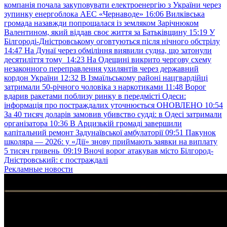
компанія почала закуповувати електроенергію з України через
зупинку енергоблока АЕС «Чернаводе»
16:06
Вилківська
громада назавжди попрощалася із земляком Зарічнюком
Валентином, який віддав своє життя за Батьківщину
15:19
У
Білгороді-Дністровському оговтуються після нічного обстрілу
14:47
На Дунаї через обміління виявили судна, що затонули
десятиліття тому
14:23
На Одещині викрито чергову схему
незаконного переправлення ухилянтів через державний
кордон України
12:32
В Ізмаїльському районі нацгвардійці
затримали 50-річного чоловіка з наркотиками
11:48
Ворог
вдарив ракетами поблизу ринку в передмісті Одеси:
інформація про постраждалих уточнюється ОНОВЛЕНО
10:54
За 40 тисяч доларів замовив убивство судді: в Одесі затримали
організатора
10:36
В Арцизькій громаді завершили
капітальний ремонт Задунаївської амбулаторії
09:51
Пакунок
школяра — 2026: у «Дії» знову приймають заявки на виплату
5 тисяч гривень
09:19
Вночі ворог атакував місто Білгород-
Дністровський: є постраждалі
Рекламные новости