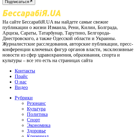
Подписаться
На сайте БессарабіЯ.UA вы найдете самые свежие
публикации о жизни Измаила, Рени, Килии, Болграда,
Арциза, Сараты, Татарбунар, Тарутино, Белгорода-
Днестровского, а также Одесской области и Украины.
Журналистские расследования, авторские публикации, пресс-
конференции ключевых фигур органов власти, эксклюзивные
новости из сфер здравохранения, образования, спорта и
культуры – все это есть на страницах сайта
Контакты
Прайс
О нас
Видео
Рубрики
Резонанс
Культура
Политика
Спорт
Экономика
Здоровье
Криминал