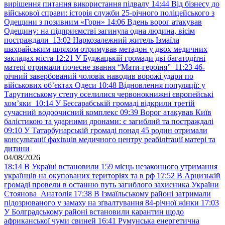
вирішення питання використання підвалу
14:44
Від бізнесу до
військової справи: історія служби 25-річного поліцейського з
Одещини з позивним «Горн»
14:06
Вдень ворог атакував
Одещину: на підприємстві загинула одна людина, вісім
постраждали
13:02
Наркозалежний житель Ізмаїла
шахрайським шляхом отримував метадон у двох медичних
закладах міста
12:21
У Буджацькій громади дві багатодітні
матері отримали почесне звання “Мати-героїня”
11:23
46-
річний завербований чоловік наводив ворожі удари по
військових обʼєктах Одеси
10:48
Відновлення популяції: у
Тарутинському степу оселилися червонокнижні європейські
хом’яки
10:14
У Бессарабській громаді відкрили третій
сучасний водоочисний комплекс
09:39
Ворог атакував Київ
балістикою та ударними дронами: є загиблий та постраждалі
09:10
У Татарбунарській громаді понад 45 родин отримали
консультації фахівців медичного центру реабілітації матері та
дитини
04/08/2026
18:14
В Україні встановили 159 місць незаконного утримання
українців на окупованих територіях та в рф
17:52
В Арцизькій
громаді провели в останню путь загиблого захисника України
Стоянова Анатолія
17:38
В Ізмаїльському районі затримали
підозрюваного у замаху на зґвалтування 84-річної жінки
17:03
У Болградському районі встановили карантин щодо
африканської чуми свиней
16:41
Румунська енергетична