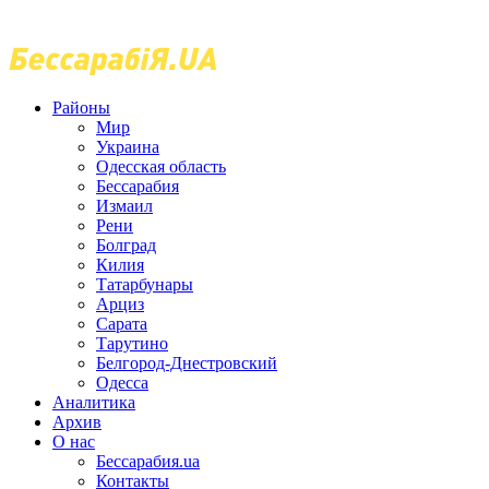
Районы
Мир
Украина
Одесская область
Бессарабия
Измаил
Рени
Болград
Килия
Татарбунары
Арциз
Сарата
Тарутино
Белгород-Днестровский
Одесса
Аналитика
Архив
О нас
Бессарабия.ua
Контакты