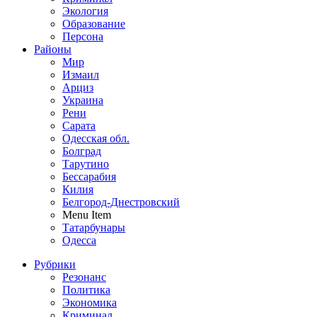
Экология
Образование
Персона
Районы
Мир
Измаил
Арциз
Украина
Рени
Сарата
Одесская обл.
Болград
Тарутино
Бессарабия
Килия
Белгород-Днестровский
Menu Item
Татарбунары
Одесса
Рубрики
Резонанс
Политика
Экономика
Криминал