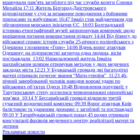
вшанували пам’ять загиблого під час служби колеги Сороки
Михайла
17:11
Житель Білгород-Дністровського
відповідатиме у суді за незаконне поводження з бойовими
припасами та вибухівкою
16:47
Ізмаїл став майданчиком для
обговорення морських ініціатив ЄС
16:03
Болградський
історико-етнографічний музей запропонував компроміс щодо
вирішення питання використання підвалу
14:44
Від бізнесу до
військової справи: історія служби 25-річного поліцейського з
Одещини з позивним «Горн»
14:06
Вдень ворог атакував
Одещину: на підприємстві загинула одна людина, вісім
постраждали
13:02
Наркозалежний житель Ізмаїла
шахрайським шляхом отримував метадон у двох медичних
закладах міста
12:21
У Буджацькій громади дві багатодітні
матері отримали почесне звання “Мати-героїня”
11:23
46-
річний завербований чоловік наводив ворожі удари по
військових обʼєктах Одеси
10:48
Відновлення популяції: у
Тарутинському степу оселилися червонокнижні європейські
хом’яки
10:14
У Бессарабській громаді відкрили третій
сучасний водоочисний комплекс
09:39
Ворог атакував Київ
балістикою та ударними дронами: є загиблий та постраждалі
09:10
У Татарбунарській громаді понад 45 родин отримали
консультації фахівців медичного центру реабілітації матері та
дитини
Рекламные новости