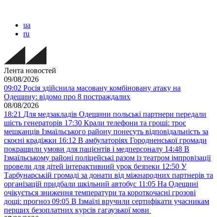
ua
ru
Лента новостей
09/08/2026
09:02
Росія здійснила масовану комбіновану атаку на
Одещину: відомо про 8 постраждалих
08/08/2026
18:21
Для медзакладів Одещини польські партнери передали
шість генераторів
17:30
Крали телефони та гроші: троє
мешканців Ізмаїльського району понесуть відповідальність за
скоєні крадіжки
16:12
В амбулаторіях Городненської громади
покращили умови для пацієнтів і медперсоналу
14:48
В
Ізмаїльському районі поліцейські разом із театром імпровізації
провели для дітей інтерактивний урок безпеки
12:50
У
Тарбунарській громаді за донати від міжнародних партнерів та
організацій придбали шкільний автобус
11:05
На Одещині
очікується зниження температури та короткочасні грозові
дощі: прогноз
09:05
В Ізмаїлі вручили сертифікати учасникам
перших безоплатних курсів гагаузької мови