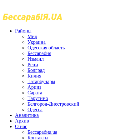
Районы
Мир
Украина
Одесская область
Бессарабия
Измаил
Рени
Болград
Килия
Татарбунары
Арциз
Сарата
Тарутино
Белгород-Днестровский
Одесса
Аналитика
Архив
О нас
Бессарабия.ua
Контакты