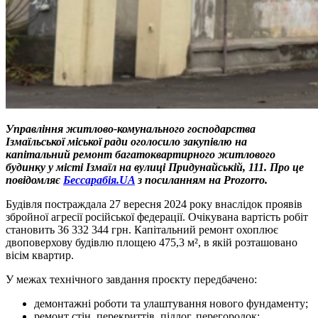
Управління житлово-комунального господарства
Ізмаїльської міської ради оголосило закупівлю на
капітальний ремонт багатоквартирного житлового
будинку у місті Ізмаїл на вулиці Придунайській, 111.
Про це
повідомляє
Бессарабія.UA
з посиланням на Prozorro.
Будівля постраждала 27 вересня 2024 року внаслідок проявів
збройної агресії російської федерації. Очікувана вартість робіт
становить 36 332 344 грн. Капітальний ремонт охоплює
двоповерхову будівлю площею 475,3 м², в якій розташовано
вісім квартир.
У межах технічного завдання проєкту передбачено:
демонтажні роботи та улаштування нового фундаменту;
ремонт стін, перекриттів, підлог, перегородок;