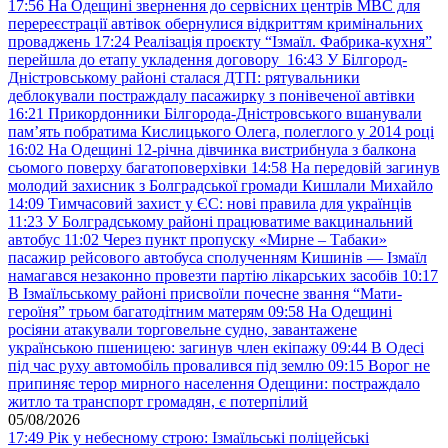
17:56
На Одещині звернення до сервісних центрів МВС для
перереєстрації автівок обернулися відкриттям кримінальних
проваджень
17:24
Реалізація проєкту “Ізмаїл. Фабрика-кухня”
перейшла до етапу укладення договору
16:43
У Білгород-
Дністровському районі сталася ДТП: рятувальники
деблокували постраждалу пасажирку з понівеченої автівки
16:21
Прикордонники Білгорода-Дністровського вшанували
пам’ять побратима Кислицького Олега, полеглого у 2014 році
16:02
На Одещині 12-річна дівчинка вистрибнула з балкона
сьомого поверху багатоповерхівки
14:58
На передовій загинув
молодий захисник з Болградської громади Кишлали Михайло
14:09
Тимчасовий захист у ЄС: нові правила для українців
11:23
У Болградському районі працюватиме вакцинальний
автобус
11:02
Через пункт пропуску «Мирне – Табаки»
пасажир рейсового автобуса сполученням Кишинів — Ізмаїл
намагався незаконно провезти партію лікарських засобів
10:17
В Ізмаїльському районі присвоїли почесне звання “Мати-
героїня” трьом багатодітним матерям
09:58
На Одещині
росіяни атакували торговельне судно, завантажене
українською пшеницею: загинув член екіпажу
09:44
В Одесі
під час руху автомобіль провалився під землю
09:15
Ворог не
припиняє терор мирного населення Одещини: постраждало
житло та транспорт громадян, є потерпілий
05/08/2026
17:49
Рік у небесному строю: Ізмаїльські поліцейські