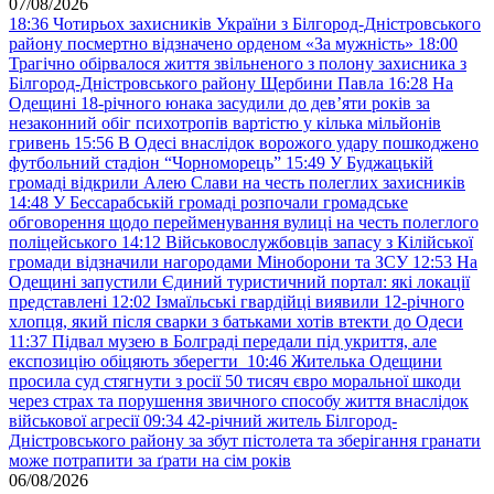
07/08/2026
18:36
Чотирьох захисників України з Білгород-Дністровського
району посмертно відзначено орденом «За мужність»
18:00
Трагічно обірвалося життя звільненого з полону захисника з
Білгород-Дністровського району Щербини Павла
16:28
На
Одещині 18-річного юнака засудили до дев’яти років за
незаконний обіг психотропів вартістю у кілька мільйонів
гривень
15:56
В Одесі внаслідок ворожого удару пошкоджено
футбольний стадіон “Чорноморець”
15:49
У Буджацькій
громаді відкрили Алею Слави на честь полеглих захисників
14:48
У Бессарабській громаді розпочали громадське
обговорення щодо перейменування вулиці на честь полеглого
поліцейського
14:12
Військовослужбовців запасу з Кілійської
громади відзначили нагородами Міноборони та ЗСУ
12:53
На
Одещині запустили Єдиний туристичний портал: які локації
представлені
12:02
Ізмаїльські гвардійці виявили 12-річного
хлопця, який після сварки з батьками хотів втекти до Одеси
11:37
Підвал музею в Болграді передали під укриття, але
експозицію обіцяють зберегти
10:46
Жителька Одещини
просила суд стягнути з росії 50 тисяч євро моральної шкоди
через страх та порушення звичного способу життя внаслідок
військової агресії
09:34
42-річний житель Білгород-
Дністровського району за збут пістолета та зберігання гранати
може потрапити за ґрати на сім років
06/08/2026