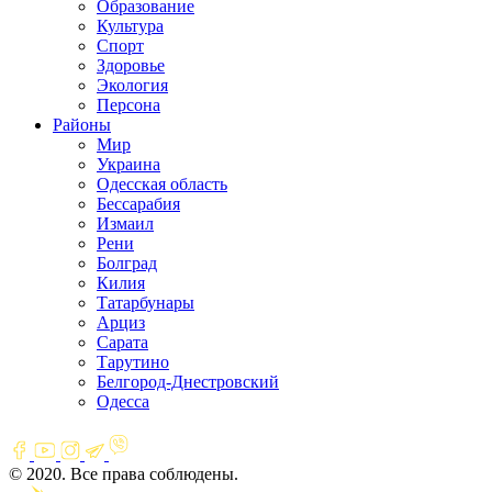
Образование
Культура
Спорт
Здоровье
Экология
Персона
Районы
Мир
Украина
Одесская область
Бессарабия
Измаил
Рени
Болград
Килия
Татарбунары
Арциз
Сарата
Тарутино
Белгород-Днестровский
Одесса
© 2020. Все права соблюдены.