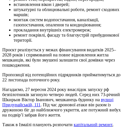
встановлення вікон і дверей;
штукатурні та облицювальні роботи, ремонт сходових
маршів;
монтаж систем водопостачання, каналізації,
газопостачання, опалення та кондиціювання;
прокладання внутрішніх електромереж;
ремонт покрівлі, фасаду та благоустрій прибудинкової
території.
Проєкт реалізується у межах фінансування видатків 2025–
2028 років і спрямований на повне відновлення житла
мешканців, які були змушені залишити свої домівки через
пошкодження.
Пропозиції від потенційних підрядників прийматимуться до
22 листопада поточного року.
Нагадаємо, 27 вересня 2024 року внаслідок запуску рф
безпілотників загинуло четверо людей. Серед них 73-річний
Шкирьов Віктор Іванович, мешканець будинку на
вулиці
Придунайській, 111
. Під час дронової атаки він разом із
дружиною біг до найближчого укриття, але потужний вибух
на подвір’ї забрав його життя.
Також в Ізмаїлі планують розпочати
капітальний ремонт
,