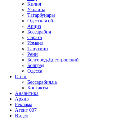
Килия
Украина
Татарбунары
Одесская обл.
Арциз
Бессарабия
Сарата
Измаил
Тарутино
Рени
Белгород-Днестровский
Болград
Одесса
О нас
Бессарабия.ua
Контакты
Аналитика
Архив
Реклама
Агент 007
Видео