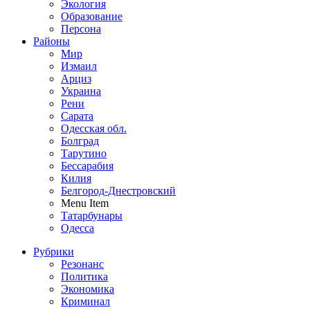
Экология
Образование
Персона
Районы
Мир
Измаил
Арциз
Украина
Рени
Сарата
Одесская обл.
Болград
Тарутино
Бессарабия
Килия
Белгород-Днестровский
Menu Item
Татарбунары
Одесса
Рубрики
Резонанс
Политика
Экономика
Криминал