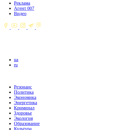
Реклама
Агент 007
Видео
ua
ru
Резонанс
Политика
Экономика
Энергетика
Криминал
Здоровье
Экология
Образование
Культура