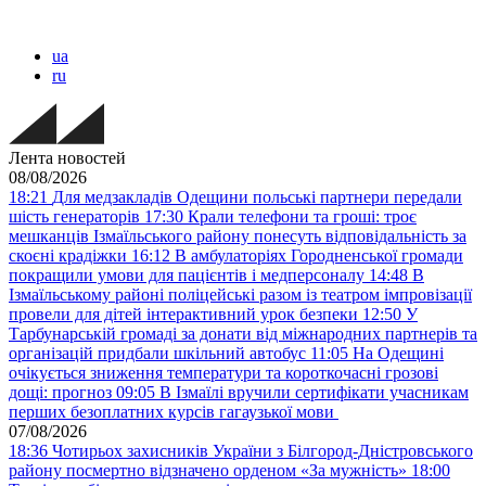
ua
ru
Лента новостей
08/08/2026
18:21
Для медзакладів Одещини польські партнери передали
шість генераторів
17:30
Крали телефони та гроші: троє
мешканців Ізмаїльського району понесуть відповідальність за
скоєні крадіжки
16:12
В амбулаторіях Городненської громади
покращили умови для пацієнтів і медперсоналу
14:48
В
Ізмаїльському районі поліцейські разом із театром імпровізації
провели для дітей інтерактивний урок безпеки
12:50
У
Тарбунарській громаді за донати від міжнародних партнерів та
організацій придбали шкільний автобус
11:05
На Одещині
очікується зниження температури та короткочасні грозові
дощі: прогноз
09:05
В Ізмаїлі вручили сертифікати учасникам
перших безоплатних курсів гагаузької мови
07/08/2026
18:36
Чотирьох захисників України з Білгород-Дністровського
району посмертно відзначено орденом «За мужність»
18:00