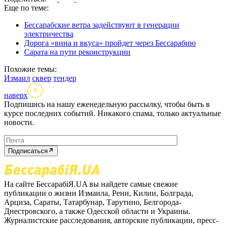
Еще по теме:
Бессарабские ветра задействуют в генерации
электричества
Дорога «вина и вкуса» пройдет через Бессарабию
Сарата на пути реконструкции
Похожие темы:
Измаил
сквер
тендер
наверх
Подпишись на нашу еженедельную рассылку, чтобы быть в
курсе последних событий. Никакого спама, только актуальные
новости.
Подписаться
На сайте БессарабіЯ.UA вы найдете самые свежие
публикации о жизни Измаила, Рени, Килии, Болграда,
Арциза, Сараты, Татарбунар, Тарутино, Белгорода-
Днестровского, а также Одесской области и Украины.
Журналистские расследования, авторские публикации, пресс-