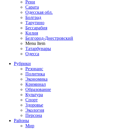
Рени
Сарата
Одесская обл.
Болград
Тарутино
Бессарабия
Килия
Белгород-Днестровский
Menu Item
Татарбунары
Одесса
Рубрики
Резонанс
Политика
Экономика
Криминал
Образование
Культура
Спорт
Здоровье
Экология
Персона
Районы
Мир