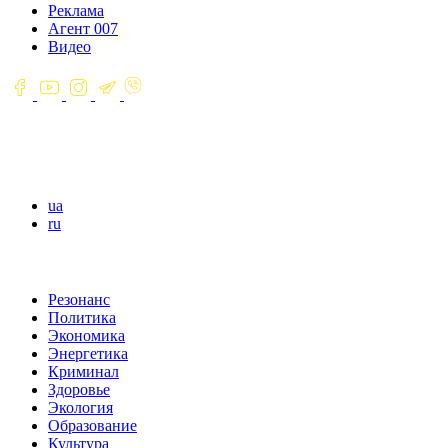
Реклама
Агент 007
Видео
ua
ru
Резонанс
Политика
Экономика
Энергетика
Криминал
Здоровье
Экология
Образование
Культура