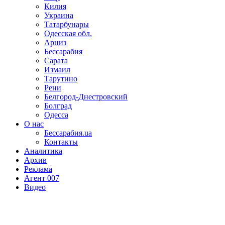
Килия
Украина
Татарбунары
Одесская обл.
Арциз
Бессарабия
Сарата
Измаил
Тарутино
Рени
Белгород-Днестровский
Болград
Одесса
О нас
Бессарабия.ua
Контакты
Аналитика
Архив
Реклама
Агент 007
Видео