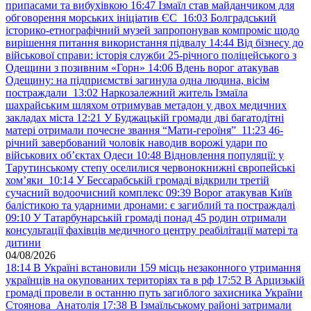
припасами та вибухівкою
16:47
Ізмаїл став майданчиком для
обговорення морських ініціатив ЄС
16:03
Болградський
історико-етнографічний музей запропонував компроміс щодо
вирішення питання використання підвалу
14:44
Від бізнесу до
військової справи: історія служби 25-річного поліцейського з
Одещини з позивним «Горн»
14:06
Вдень ворог атакував
Одещину: на підприємстві загинула одна людина, вісім
постраждали
13:02
Наркозалежний житель Ізмаїла
шахрайським шляхом отримував метадон у двох медичних
закладах міста
12:21
У Буджацькій громади дві багатодітні
матері отримали почесне звання “Мати-героїня”
11:23
46-
річний завербований чоловік наводив ворожі удари по
військових обʼєктах Одеси
10:48
Відновлення популяції: у
Тарутинському степу оселилися червонокнижні європейські
хом’яки
10:14
У Бессарабській громаді відкрили третій
сучасний водоочисний комплекс
09:39
Ворог атакував Київ
балістикою та ударними дронами: є загиблий та постраждалі
09:10
У Татарбунарській громаді понад 45 родин отримали
консультації фахівців медичного центру реабілітації матері та
дитини
04/08/2026
18:14
В Україні встановили 159 місць незаконного утримання
українців на окупованих територіях та в рф
17:52
В Арцизькій
громаді провели в останню путь загиблого захисника України
Стоянова Анатолія
17:38
В Ізмаїльському районі затримали