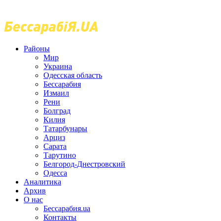
Районы
Мир
Украина
Одесская область
Бессарабия
Измаил
Рени
Болград
Килия
Татарбунары
Арциз
Сарата
Тарутино
Белгород-Днестровский
Одесса
Аналитика
Архив
О нас
Бессарабия.ua
Контакты