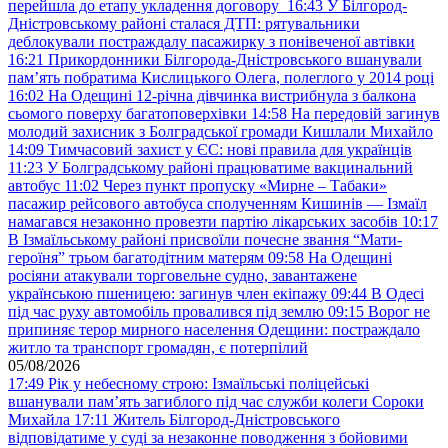
перейшла до етапу укладення договору
16:43
У Білгород-
Дністровському районі сталася ДТП: рятувальники
деблокували постраждалу пасажирку з понівеченої автівки
16:21
Прикордонники Білгорода-Дністровського вшанували
пам’ять побратима Кислицького Олега, полеглого у 2014 році
16:02
На Одещині 12-річна дівчинка вистрибнула з балкона
сьомого поверху багатоповерхівки
14:58
На передовій загинув
молодий захисник з Болградської громади Кишлали Михайло
14:09
Тимчасовий захист у ЄС: нові правила для українців
11:23
У Болградському районі працюватиме вакцинальний
автобус
11:02
Через пункт пропуску «Мирне – Табаки»
пасажир рейсового автобуса сполученням Кишинів — Ізмаїл
намагався незаконно провезти партію лікарських засобів
10:17
В Ізмаїльському районі присвоїли почесне звання “Мати-
героїня” трьом багатодітним матерям
09:58
На Одещині
росіяни атакували торговельне судно, завантажене
українською пшеницею: загинув член екіпажу
09:44
В Одесі
під час руху автомобіль провалився під землю
09:15
Ворог не
припиняє терор мирного населення Одещини: постраждало
житло та транспорт громадян, є потерпілий
05/08/2026
17:49
Рік у небесному строю: Ізмаїльські поліцейські
вшанували пам’ять загиблого під час служби колеги Сороки
Михайла
17:11
Житель Білгород-Дністровського
відповідатиме у суді за незаконне поводження з бойовими