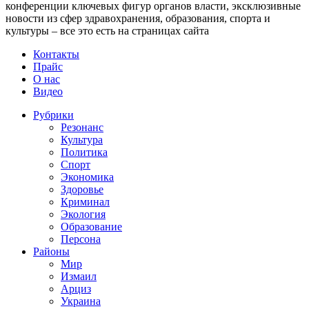
конференции ключевых фигур органов власти, эксклюзивные
новости из сфер здравохранения, образования, спорта и
культуры – все это есть на страницах сайта
Контакты
Прайс
О нас
Видео
Рубрики
Резонанс
Культура
Политика
Спорт
Экономика
Здоровье
Криминал
Экология
Образование
Персона
Районы
Мир
Измаил
Арциз
Украина