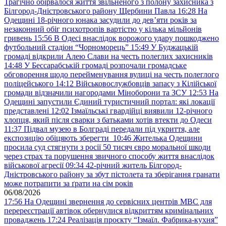
Трагічно обірвалося життя звільненого з полону захисника з
Білгород-Дністровського району Щербини Павла
16:28
На
Одещині 18-річного юнака засудили до дев’яти років за
незаконний обіг психотропів вартістю у кілька мільйонів
гривень
15:56
В Одесі внаслідок ворожого удару пошкоджено
футбольний стадіон “Чорноморець”
15:49
У Буджацькій
громаді відкрили Алею Слави на честь полеглих захисників
14:48
У Бессарабській громаді розпочали громадське
обговорення щодо перейменування вулиці на честь полеглого
поліцейського
14:12
Військовослужбовців запасу з Кілійської
громади відзначили нагородами Міноборони та ЗСУ
12:53
На
Одещині запустили Єдиний туристичний портал: які локації
представлені
12:02
Ізмаїльські гвардійці виявили 12-річного
хлопця, який після сварки з батьками хотів втекти до Одеси
11:37
Підвал музею в Болграді передали під укриття, але
експозицію обіцяють зберегти
10:46
Жителька Одещини
просила суд стягнути з росії 50 тисяч євро моральної шкоди
через страх та порушення звичного способу життя внаслідок
військової агресії
09:34
42-річний житель Білгород-
Дністровського району за збут пістолета та зберігання гранати
може потрапити за ґрати на сім років
06/08/2026
17:56
На Одещині звернення до сервісних центрів МВС для
перереєстрації автівок обернулися відкриттям кримінальних
проваджень
17:24
Реалізація проєкту “Ізмаїл. Фабрика-кухня”