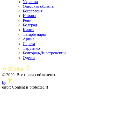
Украина
Одесская область
Бессарабия
Измаил
Рени
Болград
Килия
Татарбунары
Арциз
Сарата
Тарутино
Белгород-Днестровский
Одесса
© 2020. Все права соблюдены.
by
error:
Content is protected !!