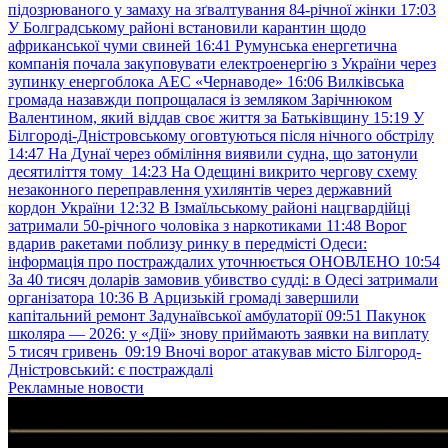
підозрюваного у замаху на зґвалтування 84-річної жінки
17:03
У Болградському районі встановили карантин щодо
африканської чуми свиней
16:41
Румунська енергетична
компанія почала закуповувати електроенергію з України через
зупинку енергоблока АЕС «Чернаводе»
16:06
Вилківська
громада назавжди попрощалася із земляком Зарічнюком
Валентином, який віддав своє життя за Батьківщину
15:19
У
Білгороді-Дністровському оговтуються після нічного обстрілу
14:47
На Дунаї через обміління виявили судна, що затонули
десятиліття тому
14:23
На Одещині викрито чергову схему
незаконного переправлення ухилянтів через державний
кордон України
12:32
В Ізмаїльському районі нацгвардійці
затримали 50-річного чоловіка з наркотиками
11:48
Ворог
вдарив ракетами поблизу ринку в передмісті Одеси:
інформація про постраждалих уточнюється ОНОВЛЕНО
10:54
За 40 тисяч доларів замовив убивство судді: в Одесі затримали
організатора
10:36
В Арцизькій громаді завершили
капітальний ремонт Задунаївської амбулаторії
09:51
Пакунок
школяра — 2026: у «Дії» знову приймають заявки на виплату
5 тисяч гривень
09:19
Вночі ворог атакував місто Білгород-
Дністровський: є постраждалі
Рекламные новости