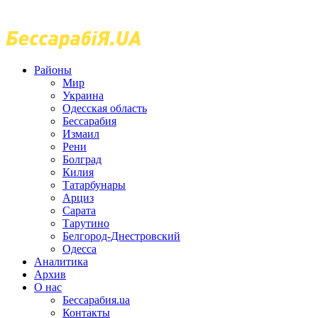
Районы
Мир
Украина
Одесская область
Бессарабия
Измаил
Рени
Болград
Килия
Татарбунары
Арциз
Сарата
Тарутино
Белгород-Днестровский
Одесса
Аналитика
Архив
О нас
Бессарабия.ua
Контакты