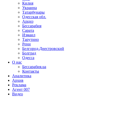
Килия
Украина
Татарбунары
Одесская обл.
Арциз
Бессарабия
Сарата
Измаил
Тарутино
Рени
Белгород-Днестровский
Болград
Одесса
О нас
Бессарабия.ua
Контакты
Аналитика
Архив
Реклама
Агент 007
Видео