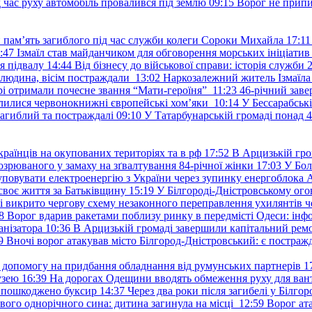
д час руху автомобіль провалився під землю
09:15
Ворог не припи
и пам’ять загиблого під час служби колеги Сороки Михайла
17:11
:47
Ізмаїл став майданчиком для обговорення морських ініціати
я підвалу
14:44
Від бізнесу до військової справи: історія служб
 людина, вісім постраждали
13:02
Наркозалежний житель Ізмаїл
ері отримали почесне звання “Мати-героїня”
11:23
46-річний заве
елилися червонокнижні європейські хом’яки
10:14
У Бессарабськ
загиблий та постраждалі
09:10
У Татарбунарській громаді понад 
раїнців на окупованих територіях та в рф
17:52
В Арцизькій гро
озрюваного у замаху на зґвалтування 84-річної жінки
17:03
У Бол
уповувати електроенергію з України через зупинку енергоблока
своє життя за Батьківщину
15:19
У Білгороді-Дністровському ого
 викрито чергову схему незаконного переправлення ухилянтів ч
8
Ворог вдарив ракетами поблизу ринку в передмісті Одеси: 
анізатора
10:36
В Арцизькій громаді завершили капітальний ремон
9
Вночі ворог атакував місто Білгород-Дністровський: є постраж
у допомогу на придбання обладнання від румунських партнерів
1
узею
16:39
На дорогах Одещини вводять обмеження руху для вант
: пошкоджено буксир
14:37
Через два роки після загибелі у Білг
свого однорічного сина: дитина загинула на місці
12:59
Ворог ат