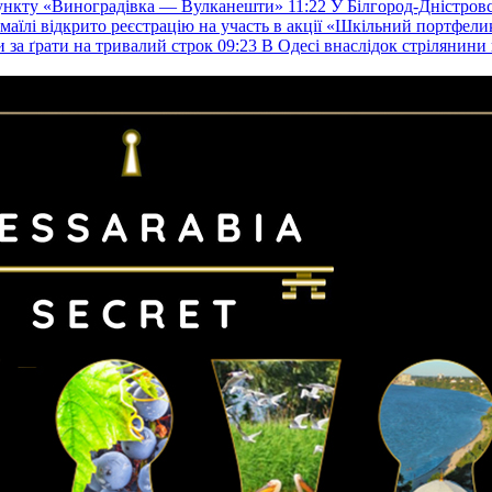
пункту «Виноградівка — Вулканешти»
11:22
У Білгород-Дністровс
змаїлі відкрито реєстрацію на участь в акції «Шкільний портфели
и за ґрати на тривалий строк
09:23
В Одесі внаслідок стрілянин