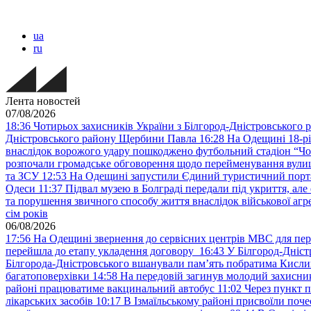
ua
ru
Лента новостей
07/08/2026
18:36
Чотирьох захисників України з Білгород-Дністровського 
Дністровського району Щербини Павла
16:28
На Одещині 18-рі
внаслідок ворожого удару пошкоджено футбольний стадіон “Ч
розпочали громадське обговорення щодо перейменування вулиці
та ЗСУ
12:53
На Одещині запустили Єдиний туристичний портал
Одеси
11:37
Підвал музею в Болграді передали під укриття, ал
та порушення звичного способу життя внаслідок військової агре
сім років
06/08/2026
17:56
На Одещині звернення до сервісних центрів МВС для пер
перейшла до етапу укладення договору
16:43
У Білгород-Дніст
Білгорода-Дністровського вшанували пам’ять побратима Кислиц
багатоповерхівки
14:58
На передовій загинув молодий захисни
районі працюватиме вакцинальний автобус
11:02
Через пункт 
лікарських засобів
10:17
В Ізмаїльському районі присвоїли поч