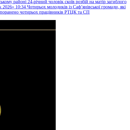
ькому районі 24-річний чоловік скоїв розбій на матір загиблого
к 2026»
10:34
Чотирьох молодиків із Саф’янівської громади, які
и поранено чотирьох працівників РТЦК та СП