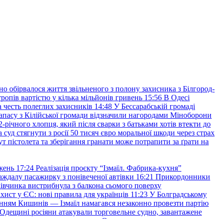
но обірвалося життя звільненого з полону захисника з Білгород-
ропів вартістю у кілька мільйонів гривень
15:56
В Одесі
 честь полеглих захисників
14:48
У Бессарабській громаді
апасу з Кілійської громади відзначили нагородами Міноборони
2-річного хлопця, який після сварки з батьками хотів втекти до
уд стягнути з росії 50 тисяч євро моральної шкоди через страх
т пістолета та зберігання гранати може потрапити за ґрати на
жень
17:24
Реалізація проєкту “Ізмаїл. Фабрика-кухня”
аждалу пасажирку з понівеченої автівки
16:21
Прикордонники
івчинка вистрибнула з балкона сьомого поверху
хист у ЄС: нові правила для українців
11:23
У Болградському
нням Кишинів — Ізмаїл намагався незаконно провезти партію
Одещині росіяни атакували торговельне судно, завантажене