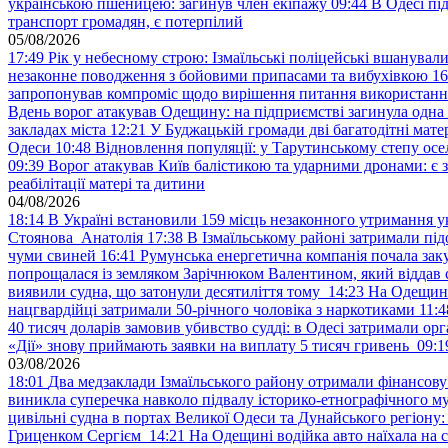
українською пшеницею: загинув член екіпажу
09:44
В Одесі пі
транспорт громадян, є потерпілий
05/08/2026
17:49
Рік у небесному строю: Ізмаїльські поліцейські вшанувал
незаконне поводження з бойовими припасами та вибухівкою
16
запропонував компроміс щодо вирішення питання використанн
Вдень ворог атакував Одещину: на підприємстві загинула одна
закладах міста
12:21
У Буджацькій громади дві багатодітні мат
Одеси
10:48
Відновлення популяції: у Тарутинському степу ос
09:39
Ворог атакував Київ балістикою та ударними дронами: є 
реабілітації матері та дитини
04/08/2026
18:14
В Україні встановили 159 місць незаконного утримання ук
Стоянова Анатолія
17:38
В Ізмаїльському районі затримали під
чуми свиней
16:41
Румунська енергетична компанія почала зак
попрощалася із земляком Зарічнюком Валентином, який віддав 
виявили судна, що затонули десятиліття тому
14:23
На Одещині
нацгвардійці затримали 50-річного чоловіка з наркотиками
11:4
40 тисяч доларів замовив убивство судді: в Одесі затримали орг
«Дії» знову приймають заявки на виплату 5 тисяч гривень
09:1
03/08/2026
18:01
Два медзаклади Ізмаїльського району отримали фінансов
виникла суперечка навколо підвалу історико-етнографічного м
цивільні судна в портах Великої Одеси та Дунайського регіону
Гриценком Сергієм
14:21
На Одещині водійка авто наїхала на 