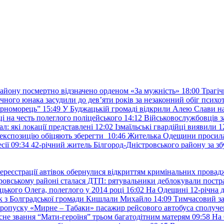
району посмертно відзначено орденом «За мужність»
18:00
Трагіч
чного юнака засудили до дев’яти років за незаконний обіг психот
орноморець”
15:49
У Буджацькій громаді відкрили Алею Слави на
 на честь полеглого поліцейського
14:12
Військовослужбовців з
: які локації представлені
12:02
Ізмаїльські гвардійці виявили 1
е експозицію обіцяють зберегти
10:46
Жителька Одещини просила с
сії
09:34
42-річний житель Білгород-Дністровського району за збу
ереєстрації автівок обернулися відкриттям кримінальних провад
ровському районі сталася ДТП: рятувальники деблокували постр
ького Олега, полеглого у 2014 році
16:02
На Одещині 12-річна д
к з Болградської громади Кишлали Михайло
14:09
Тимчасовий за
пропуску «Мирне – Табаки» пасажир рейсового автобуса сполуче
есне звання “Мати-героїня” трьом багатодітним матерям
09:58
На 