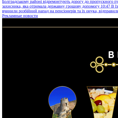
Болградському районі відремонтують дорогу до пропускного 
захисника, яка отримала державну грошову допомогу
10:47
В І
вчинили розбійний напад на пенсіонерів та їх онука, відправил
Рекламные новости