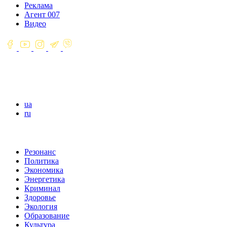
Реклама
Агент 007
Видео
ua
ru
Резонанс
Политика
Экономика
Энергетика
Криминал
Здоровье
Экология
Образование
Культура