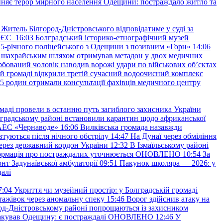
няє терор мирного населення Одещини: постраждало житло та
Житель Білгород-Дністровського відповідатиме у суді за
в ЄС
16:03
Болградський історико-етнографічний музей
и 25-річного поліцейського з Одещини з позивним «Горн»
14:06
а шахрайським шляхом отримував метадон у двох медичних
рбований чоловік наводив ворожі удари по військових обʼєктах
ій громаді відкрили третій сучасний водоочисний комплекс
45 родин отримали консультації фахівців медичного центру
маді провели в останню путь загиблого захисника України
градському районі встановили карантин щодо африканської
 АЕС «Чернаводе»
16:06
Вилківська громада назавжди
втуються після нічного обстрілу
14:47
На Дунаї через обміління
ерез державний кордон України
12:32
В Ізмаїльському районі
інформація про постраждалих уточнюється ОНОВЛЕНО
10:54
За
т Задунаївської амбулаторії
09:51
Пакунок школяра — 2026: у
далі
7:04
Укриття чи музейний простір: у Болградській громаді
ажівок через аномальну спеку
15:46
Ворог здійснив атаку на
ород-Дністровському районі попрощаються із захисником
акував Одещину: є постраждалі ОНОВЛЕНО
12:46
У