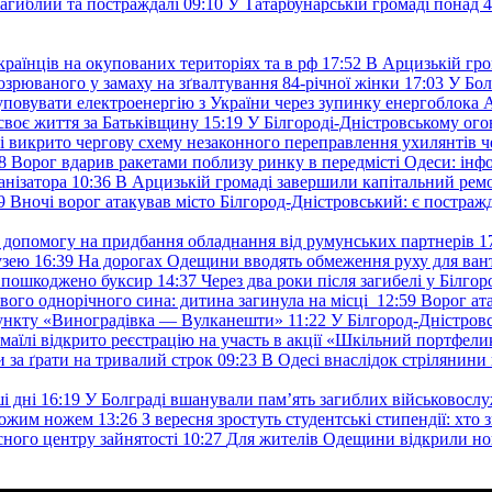
загиблий та постраждалі
09:10
У Татарбунарській громаді понад 
раїнців на окупованих територіях та в рф
17:52
В Арцизькій гро
озрюваного у замаху на зґвалтування 84-річної жінки
17:03
У Бол
уповувати електроенергію з України через зупинку енергоблока
своє життя за Батьківщину
15:19
У Білгороді-Дністровському ого
 викрито чергову схему незаконного переправлення ухилянтів ч
8
Ворог вдарив ракетами поблизу ринку в передмісті Одеси: 
анізатора
10:36
В Арцизькій громаді завершили капітальний ремон
9
Вночі ворог атакував місто Білгород-Дністровський: є постраж
у допомогу на придбання обладнання від румунських партнерів
1
узею
16:39
На дорогах Одещини вводять обмеження руху для вант
: пошкоджено буксир
14:37
Через два роки після загибелі у Білг
свого однорічного сина: дитина загинула на місці
12:59
Ворог ат
пункту «Виноградівка — Вулканешти»
11:22
У Білгород-Дністровс
змаїлі відкрито реєстрацію на участь в акції «Шкільний портфели
и за ґрати на тривалий строк
09:23
В Одесі внаслідок стрілянин
і дні
16:19
У Болграді вшанували пам’ять загиблих військовослуж
ехожим ножем
13:26
З вересня зростуть студентські стипендії: хт
асного центру зайнятості
10:27
Для жителів Одещини відкрили но