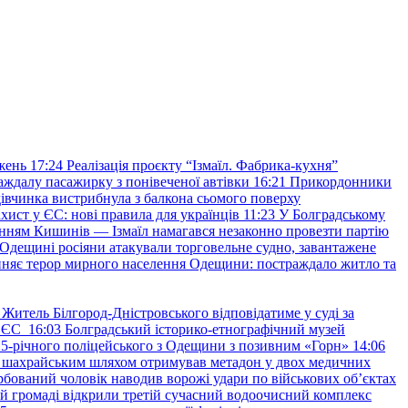
жень
17:24
Реалізація проєкту “Ізмаїл. Фабрика-кухня”
аждалу пасажирку з понівеченої автівки
16:21
Прикордонники
івчинка вистрибнула з балкона сьомого поверху
хист у ЄС: нові правила для українців
11:23
У Болградському
нням Кишинів — Ізмаїл намагався незаконно провезти партію
Одещині росіяни атакували торговельне судно, завантажене
няє терор мирного населення Одещини: постраждало житло та
Житель Білгород-Дністровського відповідатиме у суді за
в ЄС
16:03
Болградський історико-етнографічний музей
и 25-річного поліцейського з Одещини з позивним «Горн»
14:06
а шахрайським шляхом отримував метадон у двох медичних
рбований чоловік наводив ворожі удари по військових обʼєктах
ій громаді відкрили третій сучасний водоочисний комплекс