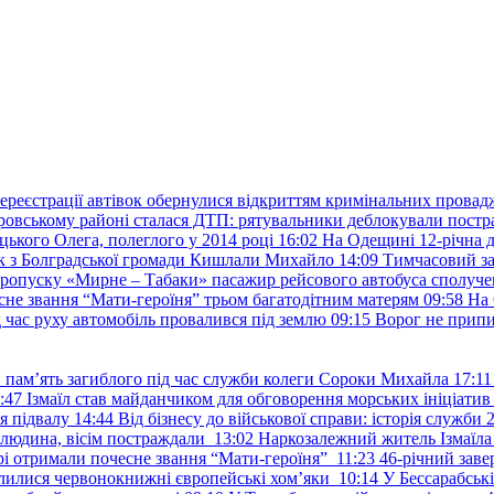
ереєстрації автівок обернулися відкриттям кримінальних провад
ровському районі сталася ДТП: рятувальники деблокували постр
ького Олега, полеглого у 2014 році
16:02
На Одещині 12-річна д
к з Болградської громади Кишлали Михайло
14:09
Тимчасовий за
пропуску «Мирне – Табаки» пасажир рейсового автобуса сполуче
есне звання “Мати-героїня” трьом багатодітним матерям
09:58
На 
д час руху автомобіль провалився під землю
09:15
Ворог не припи
и пам’ять загиблого під час служби колеги Сороки Михайла
17:11
:47
Ізмаїл став майданчиком для обговорення морських ініціати
я підвалу
14:44
Від бізнесу до військової справи: історія служб
 людина, вісім постраждали
13:02
Наркозалежний житель Ізмаїл
ері отримали почесне звання “Мати-героїня”
11:23
46-річний заве
елилися червонокнижні європейські хом’яки
10:14
У Бессарабськ