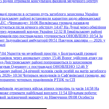
45 родин отримали консультації фахівців медичного центру
маді провели в останню путь загиблого захисника України
градському районі встановили карантин щодо африканської
 АЕС «Чернаводе»
16:06
Вилківська громада назавжди
втуються після нічного обстрілу
14:47
На Дунаї через обміління
ерез державний кордон України
12:32
В Ізмаїльському районі
інформація про постраждалих уточнюється ОНОВЛЕНО
10:54
За
т Задунаївської амбулаторії
09:51
Пакунок школяра — 2026: у
далі
7:04
Укриття чи музейний простір: у Болградській громаді
ажівок через аномальну спеку
15:46
Ворог здійснив атаку на
ород-Дністровському районі попрощаються із захисником
акував Одещину: є постраждалі ОНОВЛЕНО
12:46
У
ькому районі 24-річний чоловік скоїв розбій на матір загиблого
к 2026»
10:34
Чотирьох молодиків із Саф’янівської громади, які
и поранено чотирьох працівників РТЦК та СП
бовців десантних військ різних поколінь та часів
14:58
На
о зможе отримати найбільші виплати
11:54
Шукачам роботи:
вий залізничний маршрут до Німеччини
09:08
Особиста