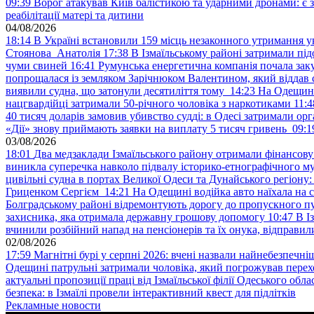
09:39
Ворог атакував Київ балістикою та ударними дронами: є 
реабілітації матері та дитини
04/08/2026
18:14
В Україні встановили 159 місць незаконного утримання ук
Стоянова Анатолія
17:38
В Ізмаїльському районі затримали під
чуми свиней
16:41
Румунська енергетична компанія почала зак
попрощалася із земляком Зарічнюком Валентином, який віддав 
виявили судна, що затонули десятиліття тому
14:23
На Одещині
нацгвардійці затримали 50-річного чоловіка з наркотиками
11:4
40 тисяч доларів замовив убивство судді: в Одесі затримали орг
«Дії» знову приймають заявки на виплату 5 тисяч гривень
09:1
03/08/2026
18:01
Два медзаклади Ізмаїльського району отримали фінансов
виникла суперечка навколо підвалу історико-етнографічного м
цивільні судна в портах Великої Одеси та Дунайського регіону
Гриценком Сергієм
14:21
На Одещині водійка авто наїхала на 
Болградському районі відремонтують дорогу до пропускного 
захисника, яка отримала державну грошову допомогу
10:47
В І
вчинили розбійний напад на пенсіонерів та їх онука, відправил
02/08/2026
17:59
Магнітні бурі у серпні 2026: вчені назвали найнебезпечніш
Одещині патрульні затримали чоловіка, який погрожував пер
актуальні пропозиції праці від Ізмаїльської філії Одеського обл
безпека: в Ізмаїлі провели інтерактивний квест для підлітків
Рекламные новости