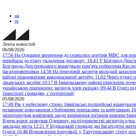
ua
ru
Лента новостей
06/08/2026
17:56
На Одещині звернення до сервісних центрів МВС для пер
перейшла до етапу укладення договору
16:43
У Білгород-Дніст
Білгорода-Дністровського вшанували пам’ять побратима Кислиц
багатоповерхівки
14:58
На передовій загинув молодий захисни
районі працюватиме вакцинальний автобус
11:02
Через пункт 
лікарських засобів
10:17
В Ізмаїльському районі присвоїли поч
українською пшеницею: загинув член екіпажу
09:44
В Одесі пі
транспорт громадян, є потерпілий
05/08/2026
17:49
Рік у небесному строю: Ізмаїльські поліцейські вшанувал
незаконне поводження з бойовими припасами та вибухівкою
16
запропонував компроміс щодо вирішення питання використанн
Вдень ворог атакував Одещину: на підприємстві загинула одна
закладах міста
12:21
У Буджацькій громади дві багатодітні мат
Одеси
10:48
Відновлення популяції: у Тарутинському степу ос