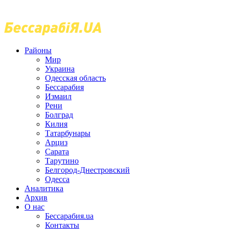
Районы
Мир
Украина
Одесская область
Бессарабия
Измаил
Рени
Болград
Килия
Татарбунары
Арциз
Сарата
Тарутино
Белгород-Днестровский
Одесса
Аналитика
Архив
О нас
Бессарабия.ua
Контакты