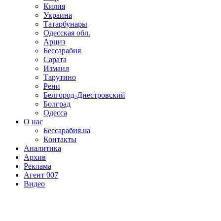
Килия
Украина
Татарбунары
Одесская обл.
Арциз
Бессарабия
Сарата
Измаил
Тарутино
Рени
Белгород-Днестровский
Болград
Одесса
О нас
Бессарабия.ua
Контакты
Аналитика
Архив
Реклама
Агент 007
Видео