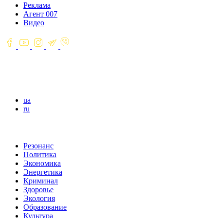
Реклама
Агент 007
Видео
ua
ru
Резонанс
Политика
Экономика
Энергетика
Криминал
Здоровье
Экология
Образование
Культура