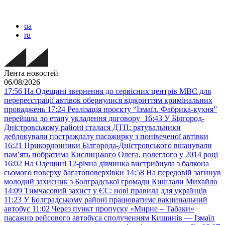
ua
ru
Лента новостей
06/08/2026
17:56
На Одещині звернення до сервісних центрів МВС для
перереєстрації автівок обернулися відкриттям кримінальних
проваджень
17:24
Реалізація проєкту “Ізмаїл. Фабрика-кухня”
перейшла до етапу укладення договору
16:43
У Білгород-
Дністровському районі сталася ДТП: рятувальники
деблокували постраждалу пасажирку з понівеченої автівки
16:21
Прикордонники Білгорода-Дністровського вшанували
пам’ять побратима Кислицького Олега, полеглого у 2014 році
16:02
На Одещині 12-річна дівчинка вистрибнула з балкона
сьомого поверху багатоповерхівки
14:58
На передовій загинув
молодий захисник з Болградської громади Кишлали Михайло
14:09
Тимчасовий захист у ЄС: нові правила для українців
11:23
У Болградському районі працюватиме вакцинальний
автобус
11:02
Через пункт пропуску «Мирне – Табаки»
пасажир рейсового автобуса сполученням Кишинів — Ізмаїл