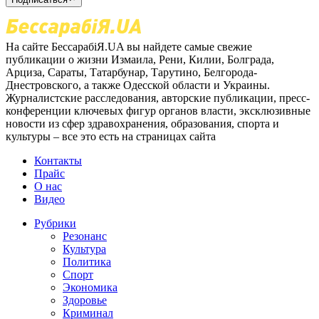
На сайте БессарабіЯ.UA вы найдете самые свежие
публикации о жизни Измаила, Рени, Килии, Болграда,
Арциза, Сараты, Татарбунар, Тарутино, Белгорода-
Днестровского, а также Одесской области и Украины.
Журналистские расследования, авторские публикации, пресс-
конференции ключевых фигур органов власти, эксклюзивные
новости из сфер здравохранения, образования, спорта и
культуры – все это есть на страницах сайта
Контакты
Прайс
О нас
Видео
Рубрики
Резонанс
Культура
Политика
Спорт
Экономика
Здоровье
Криминал