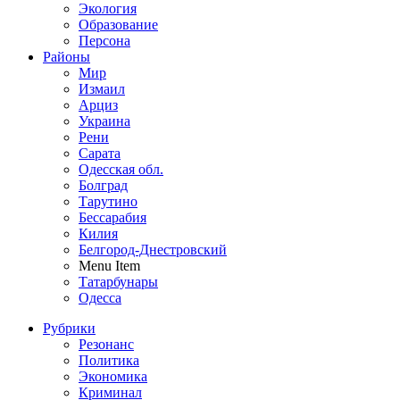
Экология
Образование
Персона
Районы
Мир
Измаил
Арциз
Украина
Рени
Сарата
Одесская обл.
Болград
Тарутино
Бессарабия
Килия
Белгород-Днестровский
Menu Item
Татарбунары
Одесса
Рубрики
Резонанс
Политика
Экономика
Криминал