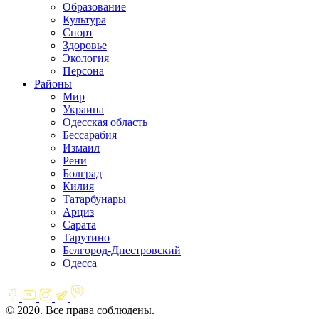
Образование
Культура
Спорт
Здоровье
Экология
Персона
Районы
Мир
Украина
Одесская область
Бессарабия
Измаил
Рени
Болград
Килия
Татарбунары
Арциз
Сарата
Тарутино
Белгород-Днестровский
Одесса
© 2020. Все права соблюдены.