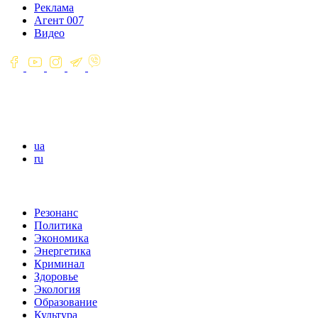
Реклама
Агент 007
Видео
ua
ru
Резонанс
Политика
Экономика
Энергетика
Криминал
Здоровье
Экология
Образование
Культура