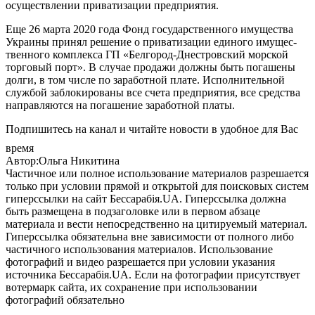
осу­щест­вле­нии­ при­вати­зации пред­при­ятия.
Еще 26 мар­та 2020 го­да Фонд го­сударс­твен­но­го иму­щес­тва
Ук­ра­ины при­нял ре­шение о при­вати­зации еди­ного иму­щес­
твен­но­го ком­плек­са ГП «Бел­го­род-Днес­тровский мор­ской
тор­го­вый порт». В слу­чае про­дажи дол­жны быть по­гаше­ны
дол­ги, в том чис­ле по за­работ­ной пла­те. Ис­полни­тель­ной
служ­бой заб­ло­киро­ваны все сче­та пред­при­ятия, все средс­тва
нап­равля­ют­ся на по­гаше­ние за­работ­ной пла­ты.
Подпишитесь на канал и читайте новости в удобное для Вас
время
Автор:Ольга Никитина
Частичное или полное использование материалов разрешается
только при условии прямой и открытой для поисковых систем
гиперссылки на сайт Бессарабія.UA. Гиперссылка должна
быть размещена в подзаголовке или в первом абзаце
материала и вести непосредственно на цитируемый материал.
Гиперссылка обязательна вне зависимости от полного либо
частичного использования материалов. Использование
фотографий и видео разрешается при условии указания
источника Бессарабія.UA. Если на фотографии присутствует
вотермарк сайта, их сохранение при использовании
фотографий обязательно