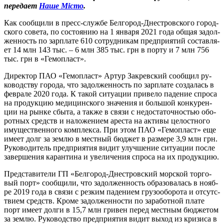
передает
Наше Місто
.
Как со­об­щи­ли в пресс-служ­бе Бел­го­род-Днес­тровско­го го­род­
ско­го со­вета, по сос­то­янию на 1 ян­ва­ря 2021 го­да об­щая за­дол­
женность по зар­пла­те 610 сот­рудни­кам пред­при­ятий сос­тавля­
ет 14 млн 143 тыс. – 6 млн 385 тыс. грн в пор­ту и 7 млн 756
тыс. грн в «Ге­моп­ласт».
Ди­рек­тор ПАО «Ге­моп­ласт» Ар­тур Зак­рев­ский со­об­щил ру­
ководс­тву го­рода, что за­дол­женность по зар­пла­те соз­да­лась в
фев­ра­ле 2020 го­да. К та­кой си­ту­ации при­вело па­дение спро­са
на про­дук­цию ме­дицин­ско­го зна­чения и боль­шой кон­ку­рен­
ции на рын­ке сбы­та, а так­же в свя­зи с не­дос­та­точ­ностью обо­
рот­ных средств и на­ложе­ни­ем арес­та на ак­ти­вы це­лос­тно­го
иму­щес­твен­но­го ком­плек­са. При этом ПАО «Ге­моп­ласт» еще
име­ет долг за зем­лю в мес­тный бюд­жет в раз­ме­ре 3,9 млн грн.
Ру­ково­дитель пред­при­ятия ви­дит улуч­ше­ние си­ту­ации пос­ле
за­вер­ше­ния ка­ран­ти­на и уве­личе­ния спро­са на их про­дук­цию.
Пред­ста­вите­ли ГП «Бел­го­род-Днес­тровский мор­ской тор­го­
вый порт» со­об­щи­ли, что задолженность об­ра­зова­лась в но­яб­
ре 2019 го­да в свя­зи с рез­ким па­дени­ем гру­зо­обо­рота и от­сутс­
тви­ем средств. Кро­ме за­дол­женнос­ти по за­работ­ной пла­те
порт име­ет дол­ги в 15,7 млн гри­вен пе­ред мес­тным бюд­же­том
за зем­лю. Ру­ководс­тво пред­при­ятия ви­дит вы­ход из кри­зиса в