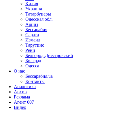
Килия
Украина
Татарбунары
Одесская обл.
Арциз
Бессарабия
Сарата
Измаил
Тарутино
Рени
Белгород-Днестровский
Болград
Одесса
О нас
Бессарабия.ua
Контакты
Аналитика
Архив
Реклама
Агент 007
Видео