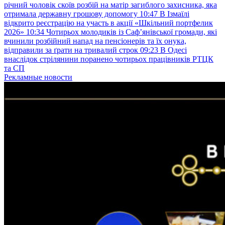
річний чоловік скоїв розбій на матір загиблого захисника, яка
отримала державну грошову допомогу
10:47
В Ізмаїлі
відкрито реєстрацію на участь в акції «Шкільний портфелик
2026»
10:34
Чотирьох молодиків із Саф’янівської громади, які
вчинили розбійний напад на пенсіонерів та їх онука,
відправили за ґрати на тривалий строк
09:23
В Одесі
внаслідок стрілянини поранено чотирьох працівників РТЦК
та СП
Рекламные новости