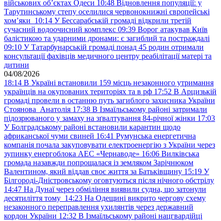
військових обʼєктах Одеси
10:48
Відновлення популяції: у
Тарутинському степу оселилися червонокнижні європейські
хом’яки
10:14
У Бессарабській громаді відкрили третій
сучасний водоочисний комплекс
09:39
Ворог атакував Київ
балістикою та ударними дронами: є загиблий та постраждалі
09:10
У Татарбунарській громаді понад 45 родин отримали
консультації фахівців медичного центру реабілітації матері та
дитини
04/08/2026
18:14
В Україні встановили 159 місць незаконного утримання
українців на окупованих територіях та в рф
17:52
В Арцизькій
громаді провели в останню путь загиблого захисника України
Стоянова Анатолія
17:38
В Ізмаїльському районі затримали
підозрюваного у замаху на зґвалтування 84-річної жінки
17:03
У Болградському районі встановили карантин щодо
африканської чуми свиней
16:41
Румунська енергетична
компанія почала закуповувати електроенергію з України через
зупинку енергоблока АЕС «Чернаводе»
16:06
Вилківська
громада назавжди попрощалася із земляком Зарічнюком
Валентином, який віддав своє життя за Батьківщину
15:19
У
Білгороді-Дністровському оговтуються після нічного обстрілу
14:47
На Дунаї через обміління виявили судна, що затонули
десятиліття тому
14:23
На Одещині викрито чергову схему
незаконного переправлення ухилянтів через державний
кордон України
12:32
В Ізмаїльському районі нацгвардійці