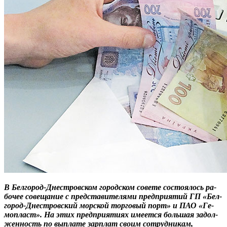
В Бел­го­род-Днес­тровском го­род­ском со­вете сос­то­ялось ра­
бочее со­веща­ние с пред­ста­вите­лями пред­при­ятий ГП «Бел­
го­род-Днес­тровский мор­ской тор­го­вый порт» и ПАО «Ге­
моп­ласт». На этих пред­при­яти­ях име­ет­ся боль­шая за­дол­
женность по вып­ла­те зар­плат сво­им сот­рудни­кам,