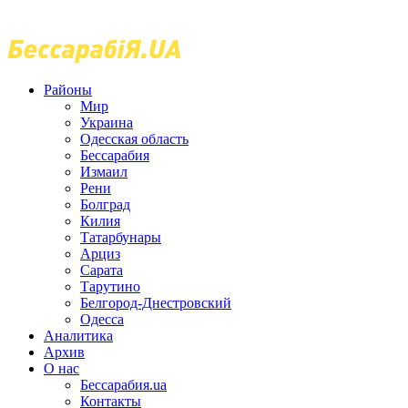
Районы
Мир
Украина
Одесская область
Бессарабия
Измаил
Рени
Болград
Килия
Татарбунары
Арциз
Сарата
Тарутино
Белгород-Днестровский
Одесса
Аналитика
Архив
О нас
Бессарабия.ua
Контакты