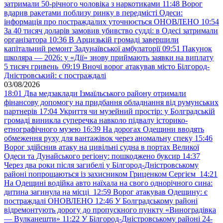
затримали 50-річного чоловіка з наркотиками
11:48
Ворог
вдарив ракетами поблизу ринку в передмісті Одеси:
інформація про постраждалих уточнюється ОНОВЛЕНО
10:54
За 40 тисяч доларів замовив убивство судді: в Одесі затримали
організатора
10:36
В Арцизькій громаді завершили
капітальний ремонт Задунаївської амбулаторії
09:51
Пакунок
школяра — 2026: у «Дії» знову приймають заявки на виплату
5 тисяч гривень
09:19
Вночі ворог атакував місто Білгород-
Дністровський: є постраждалі
03/08/2026
18:01
Два медзаклади Ізмаїльського району отримали
фінансову допомогу на придбання обладнання від румунських
партнерів
17:04
Укриття чи музейний простір: у Болградській
громаді виникла суперечка навколо підвалу історико-
етнографічного музею
16:39
На дорогах Одещини вводять
обмеження руху для вантажівок через аномальну спеку
15:46
Ворог здійснив атаку на цивільні судна в портах Великої
Одеси та Дунайського регіону: пошкоджено буксир
14:37
Через два роки після загибелі у Білгород-Дністровському
районі попрощаються із захисником Гриценком Сергієм
14:21
На Одещині водійка авто наїхала на свого однорічного сина:
дитина загинула на місці
12:59
Ворог атакував Одещину: є
постраждалі ОНОВЛЕНО
12:46
У Болградському районі
відремонтують дорогу до пропускного пункту «Виноградівка
— Вулканешти»
11:22
У Білгород-Дністровському районі 24-