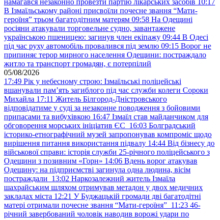
намагався незаконно провезти партію лікарських засобів
10:17
В Ізмаїльському районі присвоїли почесне звання “Мати-
героїня” трьом багатодітним матерям
09:58
На Одещині
росіяни атакували торговельне судно, завантажене
українською пшеницею: загинув член екіпажу
09:44
В Одесі
під час руху автомобіль провалився під землю
09:15
Ворог не
припиняє терор мирного населення Одещини: постраждало
житло та транспорт громадян, є потерпілий
05/08/2026
17:49
Рік у небесному строю: Ізмаїльські поліцейські
вшанували пам’ять загиблого під час служби колеги Сороки
Михайла
17:11
Житель Білгород-Дністровського
відповідатиме у суді за незаконне поводження з бойовими
припасами та вибухівкою
16:47
Ізмаїл став майданчиком для
обговорення морських ініціатив ЄС
16:03
Болградський
історико-етнографічний музей запропонував компроміс щодо
вирішення питання використання підвалу
14:44
Від бізнесу до
військової справи: історія служби 25-річного поліцейського з
Одещини з позивним «Горн»
14:06
Вдень ворог атакував
Одещину: на підприємстві загинула одна людина, вісім
постраждали
13:02
Наркозалежний житель Ізмаїла
шахрайським шляхом отримував метадон у двох медичних
закладах міста
12:21
У Буджацькій громади дві багатодітні
матері отримали почесне звання “Мати-героїня”
11:23
46-
річний завербований чоловік наводив ворожі удари по