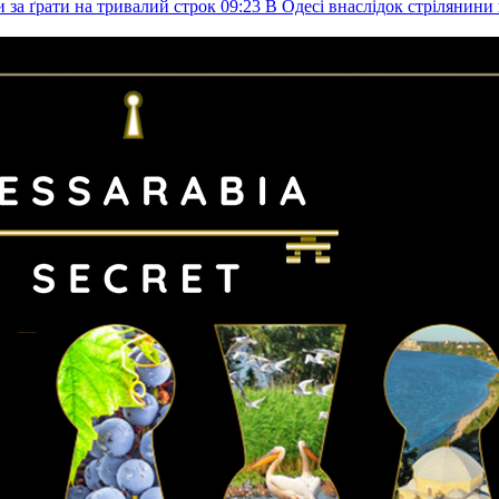
и за ґрати на тривалий строк
09:23
В Одесі внаслідок стрілянин