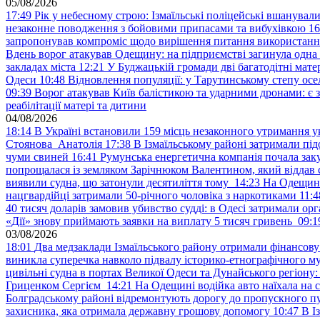
05/08/2026
17:49
Рік у небесному строю: Ізмаїльські поліцейські вшанувал
незаконне поводження з бойовими припасами та вибухівкою
16
запропонував компроміс щодо вирішення питання використанн
Вдень ворог атакував Одещину: на підприємстві загинула одна
закладах міста
12:21
У Буджацькій громади дві багатодітні мат
Одеси
10:48
Відновлення популяції: у Тарутинському степу ос
09:39
Ворог атакував Київ балістикою та ударними дронами: є 
реабілітації матері та дитини
04/08/2026
18:14
В Україні встановили 159 місць незаконного утримання ук
Стоянова Анатолія
17:38
В Ізмаїльському районі затримали під
чуми свиней
16:41
Румунська енергетична компанія почала зак
попрощалася із земляком Зарічнюком Валентином, який віддав 
виявили судна, що затонули десятиліття тому
14:23
На Одещині
нацгвардійці затримали 50-річного чоловіка з наркотиками
11:4
40 тисяч доларів замовив убивство судді: в Одесі затримали орг
«Дії» знову приймають заявки на виплату 5 тисяч гривень
09:1
03/08/2026
18:01
Два медзаклади Ізмаїльського району отримали фінансов
виникла суперечка навколо підвалу історико-етнографічного м
цивільні судна в портах Великої Одеси та Дунайського регіону
Гриценком Сергієм
14:21
На Одещині водійка авто наїхала на 
Болградському районі відремонтують дорогу до пропускного 
захисника, яка отримала державну грошову допомогу
10:47
В І