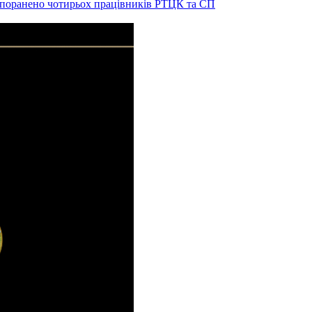
и поранено чотирьох працівників РТЦК та СП