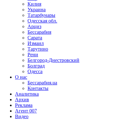
Килия
Украина
Татарбунары
Одесская обл.
Арциз
Бессарабия
Сарата
Измаил
Тарутино
Рени
Белгород-Днестровский
Болград
Одесса
О нас
Бессарабия.ua
Контакты
Аналитика
Архив
Реклама
Агент 007
Видео