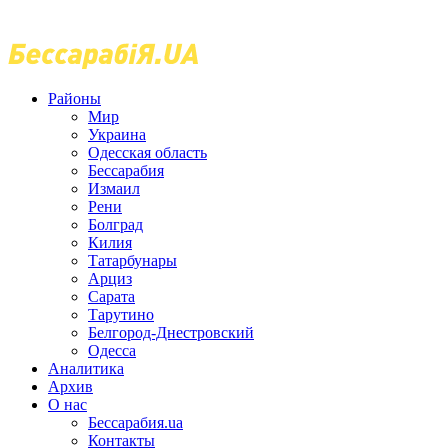
Районы
Мир
Украина
Одесская область
Бессарабия
Измаил
Рени
Болград
Килия
Татарбунары
Арциз
Сарата
Тарутино
Белгород-Днестровский
Одесса
Аналитика
Архив
О нас
Бессарабия.ua
Контакты