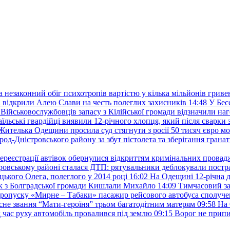
а незаконний обіг психотропів вартістю у кілька мільйонів гриве
 відкрили Алею Слави на честь полеглих захисників
14:48
У Бес
Військовослужбовців запасу з Кілійської громади відзначили н
аїльські гвардійці виявили 12-річного хлопця, який після сварки 
Жителька Одещини просила суд стягнути з росії 50 тисяч євро м
род-Дністровського району за збут пістолета та зберігання гранат
ереєстрації автівок обернулися відкриттям кримінальних провад
ровському районі сталася ДТП: рятувальники деблокували постр
ького Олега, полеглого у 2014 році
16:02
На Одещині 12-річна д
к з Болградської громади Кишлали Михайло
14:09
Тимчасовий за
пропуску «Мирне – Табаки» пасажир рейсового автобуса сполуче
есне звання “Мати-героїня” трьом багатодітним матерям
09:58
На 
д час руху автомобіль провалився під землю
09:15
Ворог не припи