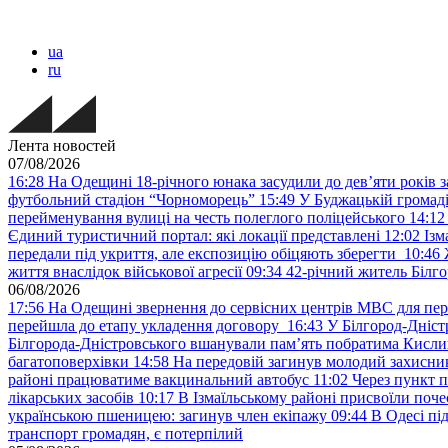
ua
ru
Лента новостей
07/08/2026
16:28
На Одещині 18-річного юнака засудили до дев’яти років з
футбольний стадіон “Чорноморець”
15:49
У Буджацькій громаді
перейменування вулиці на честь полеглого поліцейського
14:12
Єдиний туристичний портал: які локації представлені
12:02
Ізм
передали під укриття, але експозицію обіцяють зберегти
10:46
життя внаслідок військової агресії
09:34
42-річний житель Білго
06/08/2026
17:56
На Одещині звернення до сервісних центрів МВС для пер
перейшла до етапу укладення договору
16:43
У Білгород-Дніст
Білгорода-Дністровського вшанували пам’ять побратима Кислиц
багатоповерхівки
14:58
На передовій загинув молодий захисни
районі працюватиме вакцинальний автобус
11:02
Через пункт 
лікарських засобів
10:17
В Ізмаїльському районі присвоїли поч
українською пшеницею: загинув член екіпажу
09:44
В Одесі пі
транспорт громадян, є потерпілий