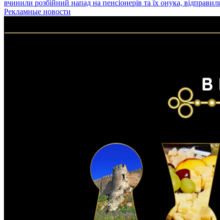
вчинили розбійний напад на пенсіонерів та їх онука, відправил
Рекламные новости