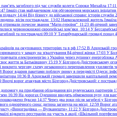
и пам’ять загиблого під час служби колеги Сороки Михайла
17:11
:47
Ізмаїл став майданчиком для обговорення морських ініціати
я підвалу
14:44
Від бізнесу до військової справи: історія служб
 людина, вісім постраждали
13:02
Наркозалежний житель Ізмаїл
ері отримали почесне звання “Мати-героїня”
11:23
46-річний заве
елилися червонокнижні європейські хом’яки
10:14
У Бессарабськ
загиблий та постраждалі
09:10
У Татарбунарській громаді понад 
раїнців на окупованих територіях та в рф
17:52
В Арцизькій гро
озрюваного у замаху на зґвалтування 84-річної жінки
17:03
У Бол
уповувати електроенергію з України через зупинку енергоблока
своє життя за Батьківщину
15:19
У Білгороді-Дністровському ого
 викрито чергову схему незаконного переправлення ухилянтів ч
8
Ворог вдарив ракетами поблизу ринку в передмісті Одеси: 
анізатора
10:36
В Арцизькій громаді завершили капітальний ремон
9
Вночі ворог атакував місто Білгород-Дністровський: є постраж
у допомогу на придбання обладнання від румунських партнерів
1
узею
16:39
На дорогах Одещини вводять обмеження руху для вант
: пошкоджено буксир
14:37
Через два роки після загибелі у Білг
свого однорічного сина: дитина загинула на місці
12:59
Ворог ат
пункту «Виноградівка — Вулканешти»
11:22
У Білгород-Дністровс
змаїлі відкрито реєстрацію на участь в акції «Шкільний портфели