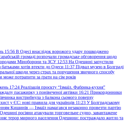
нь
15:56
В Одесі внаслідок ворожого удару пошкоджено
сарабській громаді розпочали громадське обговорення щодо
агородами Міноборони та ЗСУ
12:53
На Одещині запустили
з батьками хотів втекти до Одеси
11:37
Підвал музею в Болграді
оральної шкоди через страх та порушення звичного способу
и може потрапити за ґрати на сім років
жень
17:24
Реалізація проєкту “Ізмаїл. Фабрика-кухня”
аждалу пасажирку з понівеченої автівки
16:21
Прикордонники
івчинка вистрибнула з балкона сьомого поверху
хист у ЄС: нові правила для українців
11:23
У Болградському
нням Кишинів — Ізмаїл намагався незаконно провезти партію
Одещині росіяни атакували торговельне судно, завантажене
няє терор мирного населення Одещини: постраждало житло та