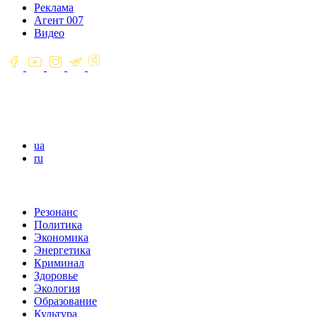
Реклама
Агент 007
Видео
ua
ru
Резонанс
Политика
Экономика
Энергетика
Криминал
Здоровье
Экология
Образование
Культура