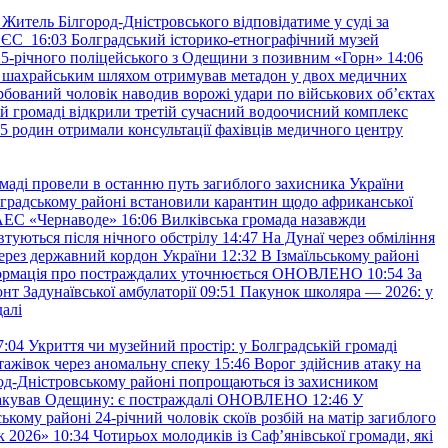
Житель Білгород-Дністровського відповідатиме у суді за
в ЄС
16:03
Болградський історико-етнографічний музей
и 25-річного поліцейського з Одещини з позивним «Горн»
14:06
а шахрайським шляхом отримував метадон у двох медичних
рбований чоловік наводив ворожі удари по військових обʼєктах
ій громаді відкрили третій сучасний водоочисний комплекс
45 родин отримали консультації фахівців медичного центру
маді провели в останню путь загиблого захисника України
градському районі встановили карантин щодо африканської
 АЕС «Чернаводе»
16:06
Вилківська громада назавжди
втуються після нічного обстрілу
14:47
На Дунаї через обміління
ерез державний кордон України
12:32
В Ізмаїльському районі
інформація про постраждалих уточнюється ОНОВЛЕНО
10:54
За
т Задунаївської амбулаторії
09:51
Пакунок школяра — 2026: у
далі
7:04
Укриття чи музейний простір: у Болградській громаді
ажівок через аномальну спеку
15:46
Ворог здійснив атаку на
ород-Дністровському районі попрощаються із захисником
акував Одещину: є постраждалі ОНОВЛЕНО
12:46
У
ькому районі 24-річний чоловік скоїв розбій на матір загиблого
к 2026»
10:34
Чотирьох молодиків із Саф’янівської громади, які