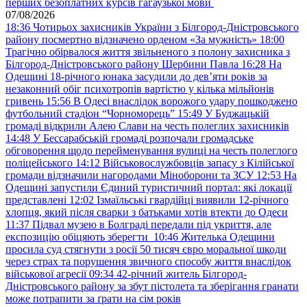
перших безоплатних курсів гагаузької мови
07/08/2026
18:36
Чотирьох захисників України з Білгород-Дністровського
району посмертно відзначено орденом «За мужність»
18:00
Трагічно обірвалося життя звільненого з полону захисника з
Білгород-Дністровського району Щербини Павла
16:28
На
Одещині 18-річного юнака засудили до дев’яти років за
незаконний обіг психотропів вартістю у кілька мільйонів
гривень
15:56
В Одесі внаслідок ворожого удару пошкоджено
футбольний стадіон “Чорноморець”
15:49
У Буджацькій
громаді відкрили Алею Слави на честь полеглих захисників
14:48
У Бессарабській громаді розпочали громадське
обговорення щодо перейменування вулиці на честь полеглого
поліцейського
14:12
Військовослужбовців запасу з Кілійської
громади відзначили нагородами Міноборони та ЗСУ
12:53
На
Одещині запустили Єдиний туристичний портал: які локації
представлені
12:02
Ізмаїльські гвардійці виявили 12-річного
хлопця, який після сварки з батьками хотів втекти до Одеси
11:37
Підвал музею в Болграді передали під укриття, але
експозицію обіцяють зберегти
10:46
Жителька Одещини
просила суд стягнути з росії 50 тисяч євро моральної шкоди
через страх та порушення звичного способу життя внаслідок
військової агресії
09:34
42-річний житель Білгород-
Дністровського району за збут пістолета та зберігання гранати
може потрапити за ґрати на сім років