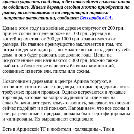
красиво украсить свой дом, и без новогоднего символа никак
не обойтись. Живые деревца сегодня можно приобрести на
рынке, разместившемся на территории парковки
напротив автостанции, сообщает
Бессарабия.UA
.
Цены в этом году на хвойные деревья стартуют от 200 грн,
причем сосны по цене дороже на 100 грн. Деревца в
контейнерах стоят от 300 до 1000 грн в зависимости от
размера. Их главное преимущество заключается в том, что,
потратив деньги один раз, вы можете вырастить дерево у себя
дома, и оно будет радовать вас долгие годы. Цены на
искусственные ели начинаются с 300 грн. Можно также
выбрать и бюджетные варианты ёлочных композиций,
созданных из веток ели, пихты или сосны.
Новогодними деревьями в центре Арциза торгуют, в
основном, сознательные продавцы, которые придерживаются
требуемых правил продажи. Однако встречаются и лукавые
торговцы, которые на вопрос журналиста «где коды на
ёлках?» начинают сразу кому-то звонить, заверяют, что хозяин
сейчас подойдёт и всё покажет. Напоминаем, что все сосны и
ели, разрешенные к продаже, должны быть сертифицированы
и чипированы. Их выращивают специально.
Есть в Арцизской ТГ и любители «халявщины». Так в