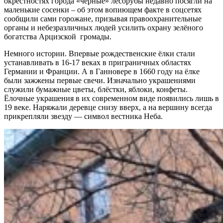
окрестностях города «черные» лесорубы недавно посягли на
маленькие сосенки – об этом вопиющем факте в соцсетях
сообщили сами горожане, призывая правоохранительные
органы и небезразличных людей усилить охрану зелёного
богатства Арцизской громады.
Немного истории. Впервые рождественские ёлки стали
устанавливать в 16-17 веках в приграничных областях
Германии и Франции. А в Ганновере в 1660 году на ёлке
были зажжены первые свечи. Изначально украшениями
служили бумажные цветы, блёстки, яблоки, конфеты.
Ёлочные украшения в их современном виде появились лишь в
19 веке. Наряжали деревце снизу вверх, а на вершину всегда
прикрепляли звезду — символ вестника Неба.