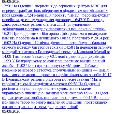
06/08/2026
17:56
На Одещині звернення до сервісних центрів МВС для
перереєстрації автівок обернулися відкриттям кримінальних
проваджень
17:24
Реалізація проєкту “Ізмаїл. Фабрика-кухня”
перейшла до етапу укладення договору
16:43
У Білгород-
Дністровському районі сталася ДТП: рятувальники
деблокували постраждалу пасажирку з понівеченої автівки
16:21
Прикордонники Білгорода-Дністровського вшанували
пам’ять побратима Кислицького Олега, полеглого у 2014 році
16:02
На Одещині 12-річна дівчинка вистрибнула з балкона
сьомого поверху багатоповерхівки
14:58
На передовій загинув
молодий захисник з Болградської громади Кишлали Михайло
14:09
Тимчасовий захист у ЄС: нові правила для українців
11:23
У Болградському районі працюватиме вакцинальний
автобус
11:02
Через пункт пропуску «Мирне – Табаки»
пасажир рейсового автобуса сполученням Кишинів — Ізмаїл
намагався незаконно провезти партію лікарських засобів
10:17
В Ізмаїльському районі присвоїли почесне звання “Мати-
героїня” трьом багатодітним матерям
09:58
На Одещині
росіяни атакували торговельне судно, завантажене
українською пшеницею: загинув член екіпажу
09:44
В Одесі
під час руху автомобіль провалився під землю
09:15
Ворог не
припиняє терор мирного населення Одещини: постраждало
житло та транспорт громадян, є потерпілий
05/08/2026