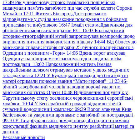
17:49
Рік у небесному строю: Ізмаїльські поліцейські
вшанували пам’ять загиблого під час служби колеги Сороки
Михайла
17:11
Житель Білгород-Дністровського
відповідатиме у суді за незаконне поводження з бойовими
припасами та вибухівкою
16:47
Ізмаїл став майданчиком для
обговорення морських ініціатив ЄС
16:03
Болградський
історико-етнографічний музей запропонував компроміс щодо
вирішення питання використання підвалу
14:44
Від бізнесу до
військової справи: історія служби 25-річного поліцейського з
Одещини з позивним «Горн»
14:06
Вдень ворог атакував
Одещину: на підприємстві загинула одна людина, вісім
постраждали
13:02
Наркозалежний житель Ізмаїла
шахрайським шляхом отримував метадон у двох медичних
закладах міста
12:21
У Буджацькій громади дві багатодітні
матері отримали почесне звання “Мати-героїня”
11:23
46-
річний завербований чоловік наводив ворожі удари по
військових обʼєктах Одеси
10:48
Відновлення популяції: у
Тарутинському степу оселилися червонокнижні європейські
хом’яки
10:14
У Бессарабській громаді відкрили третій
сучасний водоочисний комплекс
09:39
Ворог атакував Київ
балістикою та ударними дронами: є загиблий та постраждалі
09:10
У Татарбунарській громаді понад 45 родин отримали
консультації фахівців медичного центру реабілітації матері та
дитини
Рекламные новости