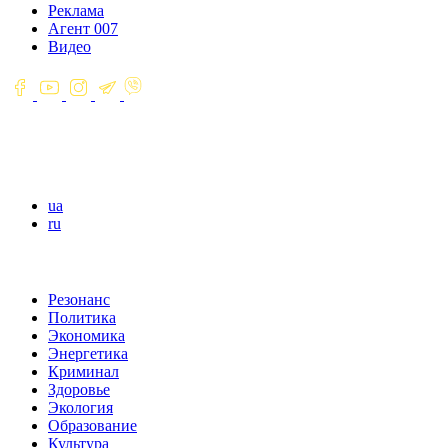
Реклама
Агент 007
Видео
ua
ru
Резонанс
Политика
Экономика
Энергетика
Криминал
Здоровье
Экология
Образование
Культура