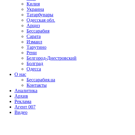
Килия
Украина
Татарбунары
Одесская обл.
Арциз
Бессарабия
Сарата
Измаил
Тарутино
Рени
Белгород-Днестровский
Болград
Одесса
О нас
Бессарабия.ua
Контакты
Аналитика
Архив
Реклама
Агент 007
Видео