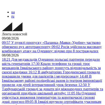
ua
ru
Лента новостей
09/08/2026
09:57
У пункті пропуску «Паланка–Маяки–Удобне» частково
обмежено рух автотранспорту
09:02
Росія здійснила масовану
комбіновану атаку на Одещину: відомо про 8 постраждалих
08/08/2026
18:21
Для медзакладів Одещини польські партнери передали
шість генераторів
17:30
Крали телефони та гроші: троє
мешканців Ізмаїльського району понесуть відповідальність за
скоєні крадіжки
16:12
В амбулаторіях Городненської громади
покращили умови для пацієнтів і медперсоналу
14:48
В
Ізмаїльському районі поліцейські разом із театром імпровізації
провели для дітей інтерактивний урок безпеки
12:50
У
Тарбунарській громаді за донати від міжнародних партнерів та
організацій придбали шкільний автобус
11:05
На Одещині
очікується зниження температури та короткочасні грозові
дощі: прогноз
09:05
В Ізмаїлі вручили сертифікати учасникам