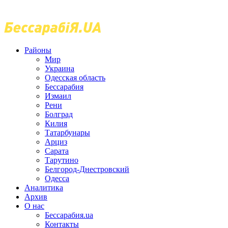
Районы
Мир
Украина
Одесская область
Бессарабия
Измаил
Рени
Болград
Килия
Татарбунары
Арциз
Сарата
Тарутино
Белгород-Днестровский
Одесса
Аналитика
Архив
О нас
Бессарабия.ua
Контакты