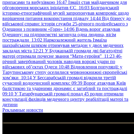
припасами та вибухівкою
16:47
Ізмаїл став майданчиком для
обговорення морських ініціатив ЄС
16:03
Болградський
історико-етнографічний музей запропонував компроміс щодо
вирішення питання використання підвалу
14:44
Від бізнесу до
військової справи: історія служби 25-річного поліцейського з
Одещини з позивним «Горн»
14:06
Вдень ворог атакував
Одещину: на підприємстві загинула одна людина, вісім
постраждали
13:02
Наркозалежний житель Ізмаїла
шахрайським шляхом отримував метадон у двох медичних
закладах міста
12:21
У Буджацькій громади дві багатодітні
матері отримали почесне звання “Мати-героїня”
11:23
46-
річний завербований чоловік наводив ворожі удари по
військових обʼєктах Одеси
10:48
Відновлення популяції: у
Тарутинському степу оселилися червонокнижні європейські
хом’яки
10:14
У Бессарабській громаді відкрили третій
сучасний водоочисний комплекс
09:39
Ворог атакував Київ
балістикою та ударними дронами: є загиблий та постраждалі
09:10
У Татарбунарській громаді понад 45 родин отримали
консультації фахівців медичного центру реабілітації матері та
дитини
Рекламные новости