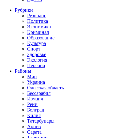
Рубрики
Резонанс
Политика
Экономика
Криминал
Образование
Культура
Спорт
Здоровье
Экология
Персона
Районы
Мир
Украина
Одесская область
Бессарабия
Измаил
Рени
Болград
Килия
Татарбунары
Арциз
Сарата
Тарутино