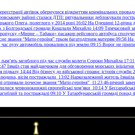
ереєстрації автівок обернулися відкриттям кримінальних провад
ровському районі сталася ДТП: рятувальники деблокували постр
ького Олега, полеглого у 2014 році
16:02
На Одещині 12-річна д
к з Болградської громади Кишлали Михайло
14:09
Тимчасовий за
пропуску «Мирне – Табаки» пасажир рейсового автобуса сполуче
есне звання “Мати-героїня” трьом багатодітним матерям
09:58
На 
д час руху автомобіль провалився під землю
09:15
Ворог не припи
и пам’ять загиблого під час служби колеги Сороки Михайла
17:11
:47
Ізмаїл став майданчиком для обговорення морських ініціати
я підвалу
14:44
Від бізнесу до військової справи: історія служб
 людина, вісім постраждали
13:02
Наркозалежний житель Ізмаїл
ері отримали почесне звання “Мати-героїня”
11:23
46-річний заве
елилися червонокнижні європейські хом’яки
10:14
У Бессарабськ
загиблий та постраждалі
09:10
У Татарбунарській громаді понад 