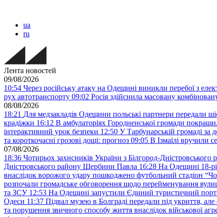
ua
ru
Лента новостей
09/08/2026
10:54
Через російську атаку на Одещині виникли перебої з еле
рух автотранспорту
09:02
Росія здійснила масовану комбінов
08/08/2026
18:21
Для медзакладів Одещини польські партнери передали шіс
крадіжки
16:12
В амбулаторіях Городненської громади покращил
інтерактивний урок безпеки
12:50
У Тарбунарській громаді за 
та короткочасні грозові дощі: прогноз
09:05
В Ізмаїлі вручили 
07/08/2026
18:36
Чотирьох захисників України з Білгород-Дністровського 
Дністровського району Щербини Павла
16:28
На Одещині 18-рі
внаслідок ворожого удару пошкоджено футбольний стадіон “Ч
розпочали громадське обговорення щодо перейменування вулиці
та ЗСУ
12:53
На Одещині запустили Єдиний туристичний портал
Одеси
11:37
Підвал музею в Болграді передали під укриття, ал
та порушення звичного способу життя внаслідок військової агре