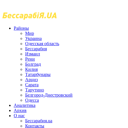
Районы
Мир
Украина
Одесская область
Бессарабия
Измаил
Рени
Болград
Килия
Татарбунары
Арциз
Сарата
Тарутино
Белгород-Днестровский
Одесса
Аналитика
Архив
О нас
Бессарабия.ua
Контакты