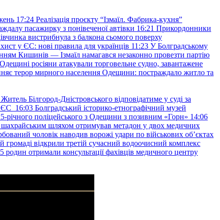
жень
17:24
Реалізація проєкту “Ізмаїл. Фабрика-кухня”
аждалу пасажирку з понівеченої автівки
16:21
Прикордонники
івчинка вистрибнула з балкона сьомого поверху
хист у ЄС: нові правила для українців
11:23
У Болградському
нням Кишинів — Ізмаїл намагався незаконно провезти партію
Одещині росіяни атакували торговельне судно, завантажене
няє терор мирного населення Одещини: постраждало житло та
Житель Білгород-Дністровського відповідатиме у суді за
в ЄС
16:03
Болградський історико-етнографічний музей
и 25-річного поліцейського з Одещини з позивним «Горн»
14:06
а шахрайським шляхом отримував метадон у двох медичних
рбований чоловік наводив ворожі удари по військових обʼєктах
ій громаді відкрили третій сучасний водоочисний комплекс
45 родин отримали консультації фахівців медичного центру