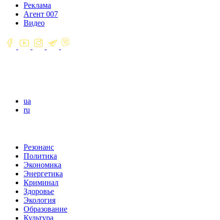
Реклама
Агент 007
Видео
ua
ru
Резонанс
Политика
Экономика
Энергетика
Криминал
Здоровье
Экология
Образование
Культура