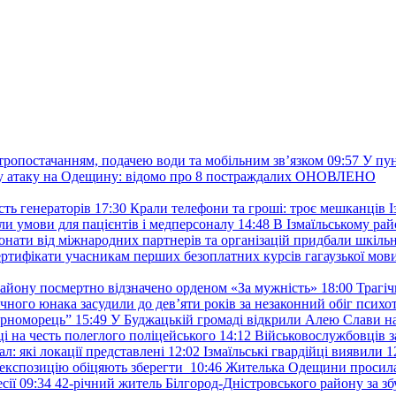
ктропостачанням, подачею води та мобільним звʼязком
09:57
У пу
ану атаку на Одещину: відомо про 8 постраждалих ОНОВЛЕНО
ть генераторів
17:30
Крали телефони та гроші: троє мешканців Із
и умови для пацієнтів і медперсоналу
14:48
В Ізмаїльському райо
донати від міжнародних партнерів та організацій придбали шкіль
сертифікати учасникам перших безоплатних курсів гагаузької мов
району посмертно відзначено орденом «За мужність»
18:00
Трагіч
чного юнака засудили до дев’яти років за незаконний обіг психот
орноморець”
15:49
У Буджацькій громаді відкрили Алею Слави на
 на честь полеглого поліцейського
14:12
Військовослужбовців з
: які локації представлені
12:02
Ізмаїльські гвардійці виявили 1
е експозицію обіцяють зберегти
10:46
Жителька Одещини просила с
сії
09:34
42-річний житель Білгород-Дністровського району за збу