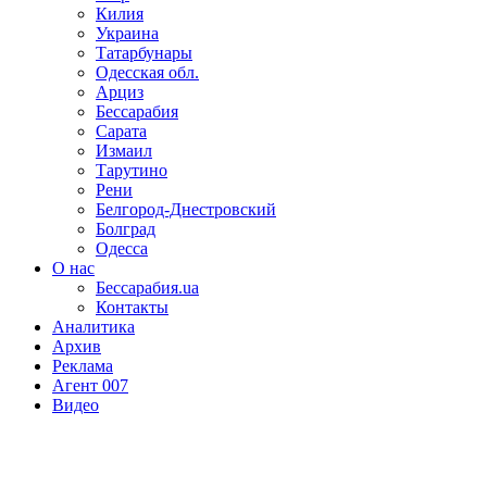
Килия
Украина
Татарбунары
Одесская обл.
Арциз
Бессарабия
Сарата
Измаил
Тарутино
Рени
Белгород-Днестровский
Болград
Одесса
О нас
Бессарабия.ua
Контакты
Аналитика
Архив
Реклама
Агент 007
Видео