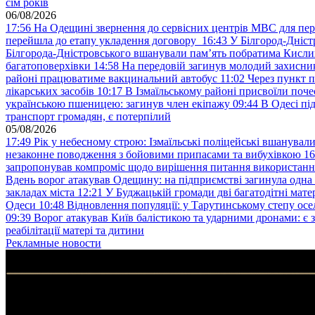
сім років
06/08/2026
17:56
На Одещині звернення до сервісних центрів МВС для пер
перейшла до етапу укладення договору
16:43
У Білгород-Дніст
Білгорода-Дністровського вшанували пам’ять побратима Кислиц
багатоповерхівки
14:58
На передовій загинув молодий захисни
районі працюватиме вакцинальний автобус
11:02
Через пункт 
лікарських засобів
10:17
В Ізмаїльському районі присвоїли поч
українською пшеницею: загинув член екіпажу
09:44
В Одесі пі
транспорт громадян, є потерпілий
05/08/2026
17:49
Рік у небесному строю: Ізмаїльські поліцейські вшанувал
незаконне поводження з бойовими припасами та вибухівкою
16
запропонував компроміс щодо вирішення питання використанн
Вдень ворог атакував Одещину: на підприємстві загинула одна
закладах міста
12:21
У Буджацькій громади дві багатодітні мат
Одеси
10:48
Відновлення популяції: у Тарутинському степу ос
09:39
Ворог атакував Київ балістикою та ударними дронами: є 
реабілітації матері та дитини
Рекламные новости