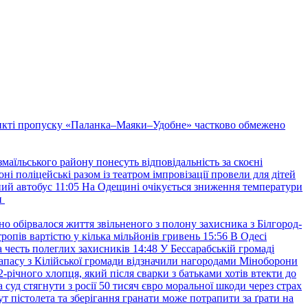
нкті пропуску «Паланка–Маяки–Удобне» частково обмежено
маїльського району понесуть відповідальність за скоєні
ні поліцейські разом із театром імпровізації провели для дітей
ний автобус
11:05
На Одещині очікується зниження температури
и
но обірвалося життя звільненого з полону захисника з Білгород-
ропів вартістю у кілька мільйонів гривень
15:56
В Одесі
 честь полеглих захисників
14:48
У Бессарабській громаді
апасу з Кілійської громади відзначили нагородами Міноборони
2-річного хлопця, який після сварки з батьками хотів втекти до
уд стягнути з росії 50 тисяч євро моральної шкоди через страх
т пістолета та зберігання гранати може потрапити за ґрати на