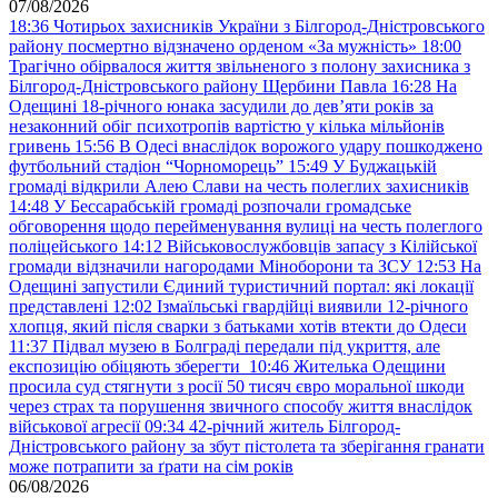
07/08/2026
18:36
Чотирьох захисників України з Білгород-Дністровського
району посмертно відзначено орденом «За мужність»
18:00
Трагічно обірвалося життя звільненого з полону захисника з
Білгород-Дністровського району Щербини Павла
16:28
На
Одещині 18-річного юнака засудили до дев’яти років за
незаконний обіг психотропів вартістю у кілька мільйонів
гривень
15:56
В Одесі внаслідок ворожого удару пошкоджено
футбольний стадіон “Чорноморець”
15:49
У Буджацькій
громаді відкрили Алею Слави на честь полеглих захисників
14:48
У Бессарабській громаді розпочали громадське
обговорення щодо перейменування вулиці на честь полеглого
поліцейського
14:12
Військовослужбовців запасу з Кілійської
громади відзначили нагородами Міноборони та ЗСУ
12:53
На
Одещині запустили Єдиний туристичний портал: які локації
представлені
12:02
Ізмаїльські гвардійці виявили 12-річного
хлопця, який після сварки з батьками хотів втекти до Одеси
11:37
Підвал музею в Болграді передали під укриття, але
експозицію обіцяють зберегти
10:46
Жителька Одещини
просила суд стягнути з росії 50 тисяч євро моральної шкоди
через страх та порушення звичного способу життя внаслідок
військової агресії
09:34
42-річний житель Білгород-
Дністровського району за збут пістолета та зберігання гранати
може потрапити за ґрати на сім років
06/08/2026