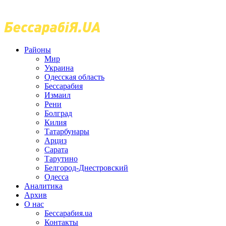
Районы
Мир
Украина
Одесская область
Бессарабия
Измаил
Рени
Болград
Килия
Татарбунары
Арциз
Сарата
Тарутино
Белгород-Днестровский
Одесса
Аналитика
Архив
О нас
Бессарабия.ua
Контакты