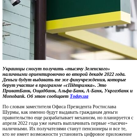
Украинцы смогут получить «тысячу Зеленского»
наличными ориентировочно во второй декаде 2022 года.
Деньги будут выдавать те же финучреждения, которые
берут участие в программе «єПідтримка». Это
ПриватБанк, Ощадбанк, Альфа-Банк, А-Банк, Укргазбанк и
Monobank. Об этом сообщает
Тoday.ua
По словам заместителя Офиса Президента Ростислава
Шурмы, как именно будут выдавать гражданам деньги
правительство еще разрабатывает механизм, но планируется с
апреля 2022 года уже начать выплачивать первые «тысячи»
наличными. Их получателями станут пенсионеры и все те,
кто не имеет возможности установить цифровое приложение