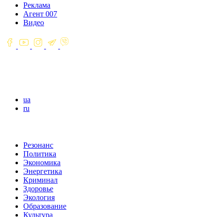
Реклама
Агент 007
Видео
ua
ru
Резонанс
Политика
Экономика
Энергетика
Криминал
Здоровье
Экология
Образование
Культура