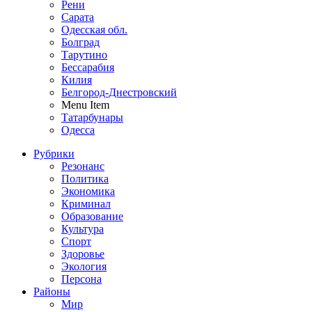
Рени
Сарата
Одесская обл.
Болград
Тарутино
Бессарабия
Килия
Белгород-Днестровский
Menu Item
Татарбунары
Одесса
Рубрики
Резонанс
Политика
Экономика
Криминал
Образование
Культура
Спорт
Здоровье
Экология
Персона
Районы
Мир