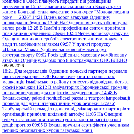
комплекс в Одесі планують передати під розміщення
переселенців
15:57
Талановита скрипалька з Бахмута, яка
живе в Болграді, стала лауреаткою конкурсу “Молода людина
року — 2026”
14:21
Вдень ворог атакував Одещину:
пошкоджено будинок
13:56
На Одещині вводять заборону на
вилов раків
12:28
В Ізмаїлі з професійним святом привітали
працівників будівельної сфери
10:54
Через російську атаку на
Одещині виникли перебої з електропостачанням, подачею
води та мобільним звʼязком
09:57
У пункті пропуску
«Паланка–Маяки–Удобне» частково обмежено рух
автотранспорту
09:02
Росія здійснила масовану комбіновану
атаку на Одещину: відомо про 8 постраждалих ОНОВЛЕНО
08/08/2026
18:21
Для медзакладів Одещини польські партнери передали
шість генераторів
17:30
Крали телефони та гроші: троє
мешканців Ізмаїльського району понесуть відповідальність за
скоєні крадіжки
16:12
В амбулаторіях Городненської громади
покращили умови для пацієнтів і медперсоналу
14:48
В
Ізмаїльському районі поліцейські разом із театром імпровізації
провели для дітей інтерактивний урок безпеки
12:50
У
Тарбунарській громаді за донати від міжнародних партнерів та
організацій придбали шкільний автобус
11:05
На Одещині
очікується зниження температури та короткочасні грозові
дощі: прогноз
09:05
В Ізмаїлі вручили сертифікати учасникам
перших безоплатних курсів гагаузької мови