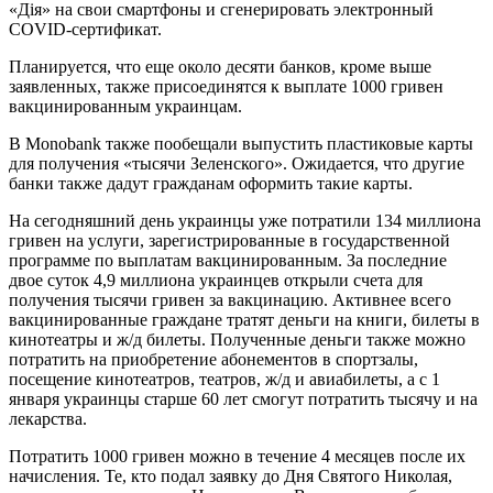
«Дія» на свои смартфоны и сгенерировать электронный
COVID-сертификат.
Планируется, что еще около десяти банков, кроме выше
заявленных, также присоединятся к выплате 1000 гривен
вакцинированным украинцам.
В Monobank также пообещали выпустить пластиковые карты
для получения «тысячи Зеленского». Ожидается, что другие
банки также дадут гражданам оформить такие карты.
На сегодняшний день украинцы уже потратили 134 миллиона
гривен на услуги, зарегистрированные в государственной
программе по выплатам вакцинированным. За последние
двое суток 4,9 миллиона украинцев открыли счета для
получения тысячи гривен за вакцинацию. Активнее всего
вакцинированные граждане тратят деньги на книги, билеты в
кинотеатры и ж/д билеты. Полученные деньги также можно
потратить на приобретение абонементов в спортзалы,
посещение кинотеатров, театров, ж/д и авиабилеты, а с 1
января украинцы старше 60 лет смогут потратить тысячу и на
лекарства.
Потратить 1000 гривен можно в течение 4 месяцев после их
начисления. Те, кто подал заявку до Дня Святого Николая,