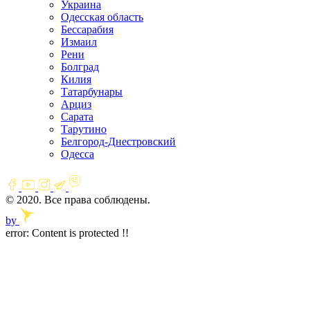
Украина
Одесская область
Бессарабия
Измаил
Рени
Болград
Килия
Татарбунары
Арциз
Сарата
Тарутино
Белгород-Днестровский
Одесса
© 2020. Все права соблюдены.
by
error:
Content is protected !!