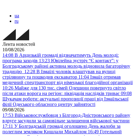
ua
ru
Лента новостей
10/08/2026
14:08
В Арцизькій громаді відзначатимуть День молоді:
програма заходів
13:23
Ювілейна зустріч “Є контакт”: у
Болградському районі активна молодь відновила багаторічну
традицію
12:28
В Ізмаїлі чоловік влаштував на вулиці
стрілянину та пошкодив екскаватор
11:04
Ізмаїл отримав
медичний спецтранспорт від німецької благодійної організації
10:26
Майже для 130 тис. сімей Одещини повернуто світло
після атаки ворога на регіон: ліквідація наслідків триває
09:08
Шукачам роботи: актуальні пропозиції праці від Ізмаїльської
філії Одеського обласного центру зайнятості
09/08/2026
17:53
Військовослужбовця з Білгород-Дністровського району
вдруге засудили за самовільне залишення військової частини
17:11
У Болградській громаді оголошено День жалоби за
полеглим земляком Кишлали Михайлом
16:49
Готельний