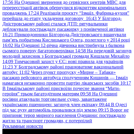
17:56
На Одещині звернення до сервісних центрів МВС для
перереєстрації автівок обернулися відкриттям кримінальних
проваджень
17:24
Реалізація проєкту “Ізмаїл. Фабрика-кухня”
перейшла до етапу укладення договору
16:43
У Білгород-
Дністровському районі сталася ДТП: рятувальники
деблокували постраждалу пасажирку з понівеченої автівки
16:21
Прикордонники Білгорода-Дністровського вшанували
пам’ять побратима Кислицького Олега, полеглого у 2014 році
16:02
На Одещині 12-річна дівчинка вистрибнула з балкона
сьомого поверху багатоповерхівки
14:58
На передовій загинув
молодий захисник з Болградської громади Кишлали Михайло
14:09
Тимчасовий захист у ЄС: нові правила для українців
11:23
У Болградському районі працюватиме вакцинальний
автобус
11:02
Через пункт пропуску «Мирне – Табаки»
пасажир рейсового автобуса сполученням Кишинів — Ізмаїл
намагався незаконно провезти партію лікарських засобів
10:17
В Ізмаїльському районі присвоїли почесне звання “Мати-
героїня” трьом багатодітним матерям
09:58
На Одещині
росіяни атакували торговельне судно, завантажене
українською пшеницею: загинув член екіпажу
09:44
В Одесі
під час руху автомобіль провалився під землю
09:15
Ворог не
припиняє терор мирного населення Одещини: постраждало
житло та транспорт громадян, є потерпілий
Рекламные новости