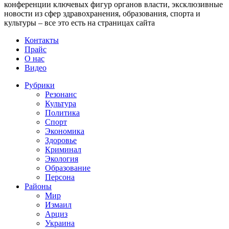
конференции ключевых фигур органов власти, эксклюзивные
новости из сфер здравохранения, образования, спорта и
культуры – все это есть на страницах сайта
Контакты
Прайс
О нас
Видео
Рубрики
Резонанс
Культура
Политика
Спорт
Экономика
Здоровье
Криминал
Экология
Образование
Персона
Районы
Мир
Измаил
Арциз
Украина