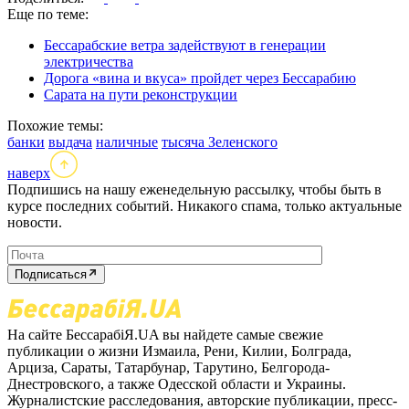
Еще по теме:
Бессарабские ветра задействуют в генерации
электричества
Дорога «вина и вкуса» пройдет через Бессарабию
Сарата на пути реконструкции
Похожие темы:
банки
выдача
наличные
тысяча Зеленского
наверх
Подпишись на нашу еженедельную рассылку, чтобы быть в
курсе последних событий. Никакого спама, только актуальные
новости.
Подписаться
На сайте БессарабіЯ.UA вы найдете самые свежие
публикации о жизни Измаила, Рени, Килии, Болграда,
Арциза, Сараты, Татарбунар, Тарутино, Белгорода-
Днестровского, а также Одесской области и Украины.
Журналистские расследования, авторские публикации, пресс-