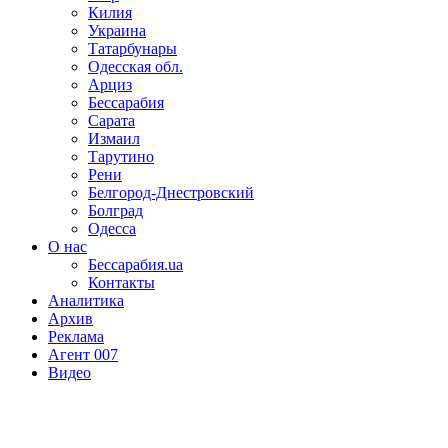
Килия
Украина
Татарбунары
Одесская обл.
Арциз
Бессарабия
Сарата
Измаил
Тарутино
Рени
Белгород-Днестровский
Болград
Одесса
О нас
Бессарабия.ua
Контакты
Аналитика
Архив
Реклама
Агент 007
Видео