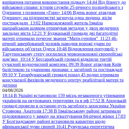
вирішення питання використання підвалу
14:44
Від бізнесу до
військової справи: історія служби 25-річного поліцейського з
Одещини з позивним «Горн»
14:06
Вдень ворог атакував
Одещину: на підприємстві загинула одна людина, вісім
постраждали
13:02
Наркозалежний житель Ізмаїла
шахрайським шляхом отримував метадон у двох медичних
закладах міста
12:21
У Буджацькій громади дві багатодітні
матері отримали почесне звання “Мати-героїня”
11:23
46-
річний завербований чоловік наводив ворожі удари по
військових обʼєктах Одеси
10:48
Відновлення популяції: у
Тарутинському степу оселилися червонокнижні європейські
хом’яки
10:14
У Бессарабській громаді відкрили третій
сучасний водоочисний комплекс
09:39
Ворог атакував Київ
балістикою та ударними дронами: є загиблий та постраждалі
09:10
У Татарбунарській громаді понад 45 родин отримали
консультації фахівців медичного центру реабілітації матері та
дитини
04/08/2026
18:14
В Україні встановили 159 місць незаконного утримання
українців на окупованих територіях та в рф
17:52
В Арцизькій
громаді провели в останню путь загиблого захисника України
Стоянова Анатолія
17:38
В Ізмаїльському районі затримали
підозрюваного у замаху на зґвалтування 84-річної жінки
17:03
У Болградському районі встановили карантин щодо
африканської чуми свиней
16:41
Румунська енергетична