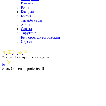
Измаил
Рени
Болград
Килия
Татарбунары
Арциз
Сарата
Тарутино
Белгород-Днестровский
Одесса
© 2020. Все права соблюдены.
by
error:
Content is protected !!