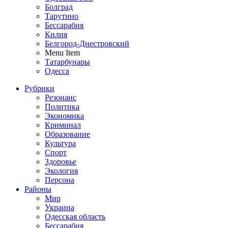
Болград
Тарутино
Бессарабия
Килия
Белгород-Днестровский
Menu Item
Татарбунары
Одесса
Рубрики
Резонанс
Политика
Экономика
Криминал
Образование
Культура
Спорт
Здоровье
Экология
Персона
Районы
Мир
Украина
Одесская область
Бессарабия