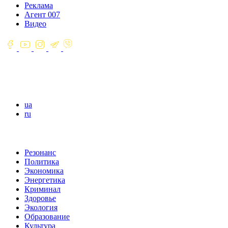
Реклама
Агент 007
Видео
ua
ru
Резонанс
Политика
Экономика
Энергетика
Криминал
Здоровье
Экология
Образование
Культура