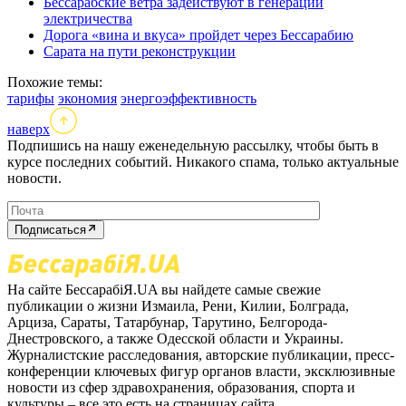
Бессарабские ветра задействуют в генерации
электричества
Дорога «вина и вкуса» пройдет через Бессарабию
Сарата на пути реконструкции
Похожие темы:
тарифы
экономия
энергоэффективность
наверх
Подпишись на нашу еженедельную рассылку, чтобы быть в
курсе последних событий. Никакого спама, только актуальные
новости.
Подписаться
На сайте БессарабіЯ.UA вы найдете самые свежие
публикации о жизни Измаила, Рени, Килии, Болграда,
Арциза, Сараты, Татарбунар, Тарутино, Белгорода-
Днестровского, а также Одесской области и Украины.
Журналистские расследования, авторские публикации, пресс-
конференции ключевых фигур органов власти, эксклюзивные
новости из сфер здравохранения, образования, спорта и
культуры – все это есть на страницах сайта