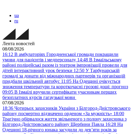
ua
ru
Лента новостей
08/08/2026
16:12
В амбулаторіях Городненської громади покращили
умови для пацієнтів і медперсоналу
14:48
В Ізмаїльському
районі поліцейські разом із театром імпровізації провели для
дітей інтерактивний урок безпеки
12:50
У Тарбунарській
громаді за донати від міжнародних партнерів та організацій
придбали шкільний автобус
11:05
На Одещині очікується
зниження температури та короткочасні грозові дощі: прогноз
09:05
В Ізмаїлі вручили сертифікати учасникам перших
безоплатних курсів гагаузької мови
07/08/2026
18:36
Чотирьох захисників України з Білгород-Дністровського
району посмертно відзначено орденом «За мужність»
18:00
Трагічно обірвалося життя звільненого з полону захисника з
Білгород-Дністровського району Щербини Павла
16:28
На
Одещині 18-річного юнака засудили до дев’яти років за