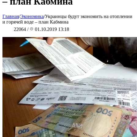
– план Кабмина
Главная
/
Экономика
/
Украинцы будут экономить на отоплении
и горячей воде – план Кабмина
22064
/
01.10.2019 13:18