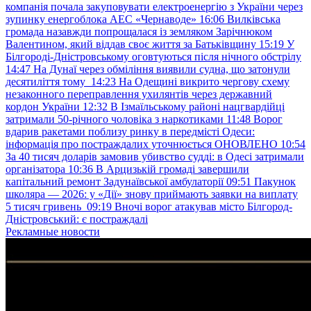
компанія почала закуповувати електроенергію з України через
зупинку енергоблока АЕС «Чернаводе»
16:06
Вилківська
громада назавжди попрощалася із земляком Зарічнюком
Валентином, який віддав своє життя за Батьківщину
15:19
У
Білгороді-Дністровському оговтуються після нічного обстрілу
14:47
На Дунаї через обміління виявили судна, що затонули
десятиліття тому
14:23
На Одещині викрито чергову схему
незаконного переправлення ухилянтів через державний
кордон України
12:32
В Ізмаїльському районі нацгвардійці
затримали 50-річного чоловіка з наркотиками
11:48
Ворог
вдарив ракетами поблизу ринку в передмісті Одеси:
інформація про постраждалих уточнюється ОНОВЛЕНО
10:54
За 40 тисяч доларів замовив убивство судді: в Одесі затримали
організатора
10:36
В Арцизькій громаді завершили
капітальний ремонт Задунаївської амбулаторії
09:51
Пакунок
школяра — 2026: у «Дії» знову приймають заявки на виплату
5 тисяч гривень
09:19
Вночі ворог атакував місто Білгород-
Дністровський: є постраждалі
Рекламные новости