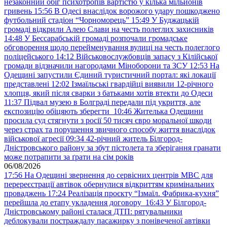
незаконний обіг психотропів вартістю у кілька мільйонів
гривень
15:56
В Одесі внаслідок ворожого удару пошкоджено
футбольний стадіон “Чорноморець”
15:49
У Буджацькій
громаді відкрили Алею Слави на честь полеглих захисників
14:48
У Бессарабській громаді розпочали громадське
обговорення щодо перейменування вулиці на честь полеглого
поліцейського
14:12
Військовослужбовців запасу з Кілійської
громади відзначили нагородами Міноборони та ЗСУ
12:53
На
Одещині запустили Єдиний туристичний портал: які локації
представлені
12:02
Ізмаїльські гвардійці виявили 12-річного
хлопця, який після сварки з батьками хотів втекти до Одеси
11:37
Підвал музею в Болграді передали під укриття, але
експозицію обіцяють зберегти
10:46
Жителька Одещини
просила суд стягнути з росії 50 тисяч євро моральної шкоди
через страх та порушення звичного способу життя внаслідок
військової агресії
09:34
42-річний житель Білгород-
Дністровського району за збут пістолета та зберігання гранати
може потрапити за ґрати на сім років
06/08/2026
17:56
На Одещині звернення до сервісних центрів МВС для
перереєстрації автівок обернулися відкриттям кримінальних
проваджень
17:24
Реалізація проєкту “Ізмаїл. Фабрика-кухня”
перейшла до етапу укладення договору
16:43
У Білгород-
Дністровському районі сталася ДТП: рятувальники
деблокували постраждалу пасажирку з понівеченої автівки