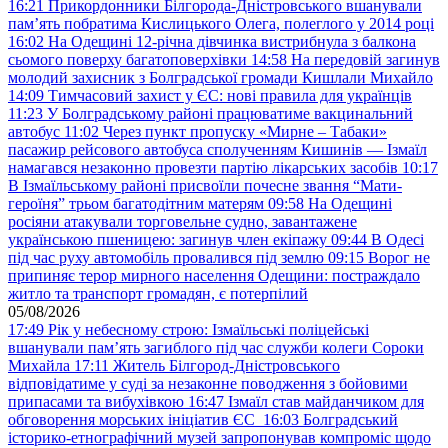
16:21
Прикордонники Білгорода-Дністровського вшанували
пам’ять побратима Кислицького Олега, полеглого у 2014 році
16:02
На Одещині 12-річна дівчинка вистрибнула з балкона
сьомого поверху багатоповерхівки
14:58
На передовій загинув
молодий захисник з Болградської громади Кишлали Михайло
14:09
Тимчасовий захист у ЄС: нові правила для українців
11:23
У Болградському районі працюватиме вакцинальний
автобус
11:02
Через пункт пропуску «Мирне – Табаки»
пасажир рейсового автобуса сполученням Кишинів — Ізмаїл
намагався незаконно провезти партію лікарських засобів
10:17
В Ізмаїльському районі присвоїли почесне звання “Мати-
героїня” трьом багатодітним матерям
09:58
На Одещині
росіяни атакували торговельне судно, завантажене
українською пшеницею: загинув член екіпажу
09:44
В Одесі
під час руху автомобіль провалився під землю
09:15
Ворог не
припиняє терор мирного населення Одещини: постраждало
житло та транспорт громадян, є потерпілий
05/08/2026
17:49
Рік у небесному строю: Ізмаїльські поліцейські
вшанували пам’ять загиблого під час служби колеги Сороки
Михайла
17:11
Житель Білгород-Дністровського
відповідатиме у суді за незаконне поводження з бойовими
припасами та вибухівкою
16:47
Ізмаїл став майданчиком для
обговорення морських ініціатив ЄС
16:03
Болградський
історико-етнографічний музей запропонував компроміс щодо