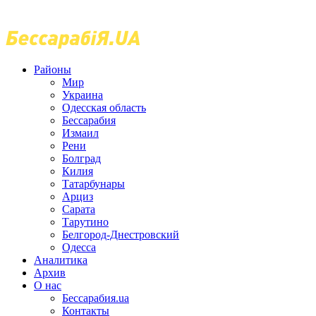
Районы
Мир
Украина
Одесская область
Бессарабия
Измаил
Рени
Болград
Килия
Татарбунары
Арциз
Сарата
Тарутино
Белгород-Днестровский
Одесса
Аналитика
Архив
О нас
Бессарабия.ua
Контакты