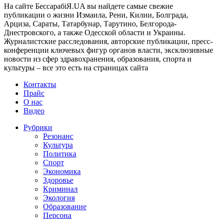
На сайте БессарабіЯ.UA вы найдете самые свежие
публикации о жизни Измаила, Рени, Килии, Болграда,
Арциза, Сараты, Татарбунар, Тарутино, Белгорода-
Днестровского, а также Одесской области и Украины.
Журналистские расследования, авторские публикации, пресс-
конференции ключевых фигур органов власти, эксклюзивные
новости из сфер здравохранения, образования, спорта и
культуры – все это есть на страницах сайта
Контакты
Прайс
О нас
Видео
Рубрики
Резонанс
Культура
Политика
Спорт
Экономика
Здоровье
Криминал
Экология
Образование
Персона