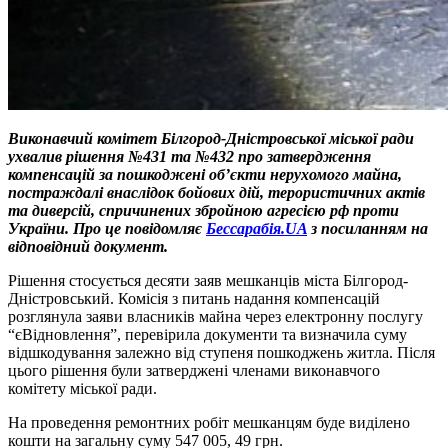
Виконавчий комітет Білгород-Дністровської міської ради
ухвалив рішення №431 та №432 про затвердження
компенсацій за пошкоджені об’єкти нерухомого майна,
постраждалі внаслідок бойових дій, терористичних актів
та диверсій, спричинених збройною агресією рф проти
України. Про це повідомляє
Бессарабія.UA
з посиланням на
відповідний документ.
Рішення стосується десяти заяв мешканців міста Білгород-
Дністровський. Комісія з питань надання компенсацій
розглянула заяви власників майна через електронну послугу
“єВідновлення”, перевірила документи та визначила суму
відшкодування залежно від ступеня пошкоджень житла. Після
цього рішення були затверджені членами виконавчого
комітету міської ради.
На проведення ремонтних робіт мешканцям буде виділено
кошти на загальну суму 547 005, 49 грн.