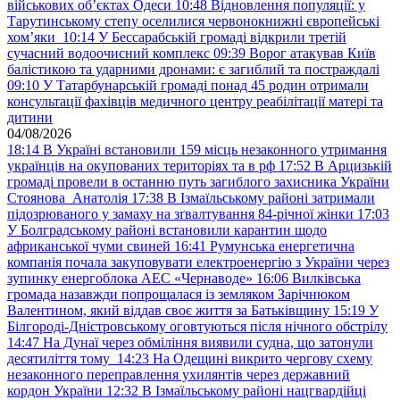
військових обʼєктах Одеси
10:48
Відновлення популяції: у
Тарутинському степу оселилися червонокнижні європейські
хом’яки
10:14
У Бессарабській громаді відкрили третій
сучасний водоочисний комплекс
09:39
Ворог атакував Київ
балістикою та ударними дронами: є загиблий та постраждалі
09:10
У Татарбунарській громаді понад 45 родин отримали
консультації фахівців медичного центру реабілітації матері та
дитини
04/08/2026
18:14
В Україні встановили 159 місць незаконного утримання
українців на окупованих територіях та в рф
17:52
В Арцизькій
громаді провели в останню путь загиблого захисника України
Стоянова Анатолія
17:38
В Ізмаїльському районі затримали
підозрюваного у замаху на зґвалтування 84-річної жінки
17:03
У Болградському районі встановили карантин щодо
африканської чуми свиней
16:41
Румунська енергетична
компанія почала закуповувати електроенергію з України через
зупинку енергоблока АЕС «Чернаводе»
16:06
Вилківська
громада назавжди попрощалася із земляком Зарічнюком
Валентином, який віддав своє життя за Батьківщину
15:19
У
Білгороді-Дністровському оговтуються після нічного обстрілу
14:47
На Дунаї через обміління виявили судна, що затонули
десятиліття тому
14:23
На Одещині викрито чергову схему
незаконного переправлення ухилянтів через державний
кордон України
12:32
В Ізмаїльському районі нацгвардійці