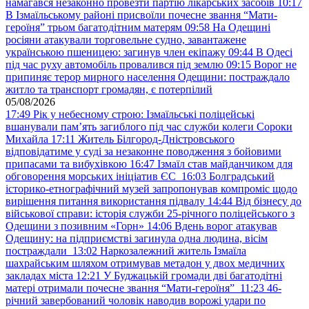
намагався незаконно провезти партію лікарських засобів
10:17
В Ізмаїльському районі присвоїли почесне звання “Мати-
героїня” трьом багатодітним матерям
09:58
На Одещині
росіяни атакували торговельне судно, завантажене
українською пшеницею: загинув член екіпажу
09:44
В Одесі
під час руху автомобіль провалився під землю
09:15
Ворог не
припиняє терор мирного населення Одещини: постраждало
житло та транспорт громадян, є потерпілий
05/08/2026
17:49
Рік у небесному строю: Ізмаїльські поліцейські
вшанували пам’ять загиблого під час служби колеги Сороки
Михайла
17:11
Житель Білгород-Дністровського
відповідатиме у суді за незаконне поводження з бойовими
припасами та вибухівкою
16:47
Ізмаїл став майданчиком для
обговорення морських ініціатив ЄС
16:03
Болградський
історико-етнографічний музей запропонував компроміс щодо
вирішення питання використання підвалу
14:44
Від бізнесу до
військової справи: історія служби 25-річного поліцейського з
Одещини з позивним «Горн»
14:06
Вдень ворог атакував
Одещину: на підприємстві загинула одна людина, вісім
постраждали
13:02
Наркозалежний житель Ізмаїла
шахрайським шляхом отримував метадон у двох медичних
закладах міста
12:21
У Буджацькій громади дві багатодітні
матері отримали почесне звання “Мати-героїня”
11:23
46-
річний завербований чоловік наводив ворожі удари по