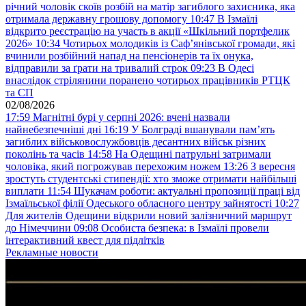
річний чоловік скоїв розбій на матір загиблого захисника, яка
отримала державну грошову допомогу
10:47
В Ізмаїлі
відкрито реєстрацію на участь в акції «Шкільний портфелик
2026»
10:34
Чотирьох молодиків із Саф’янівської громади, які
вчинили розбійний напад на пенсіонерів та їх онука,
відправили за ґрати на тривалий строк
09:23
В Одесі
внаслідок стрілянини поранено чотирьох працівників РТЦК
та СП
02/08/2026
17:59
Магнітні бурі у серпні 2026: вчені назвали
найнебезпечніші дні
16:19
У Болграді вшанували пам’ять
загиблих військовослужбовців десантних військ різних
поколінь та часів
14:58
На Одещині патрульні затримали
чоловіка, який погрожував перехожим ножем
13:26
З вересня
зростуть студентські стипендії: хто зможе отримати найбільші
виплати
11:54
Шукачам роботи: актуальні пропозиції праці від
Ізмаїльської філії Одеського обласного центру зайнятості
10:27
Для жителів Одещини відкрили новий залізничний маршрут
до Німеччини
09:08
Особиста безпека: в Ізмаїлі провели
інтерактивний квест для підлітків
Рекламные новости