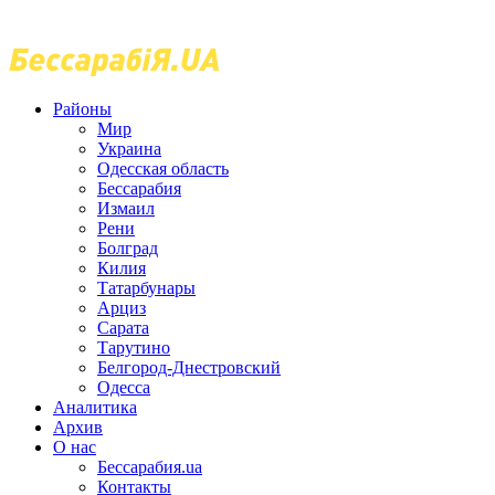
Районы
Мир
Украина
Одесская область
Бессарабия
Измаил
Рени
Болград
Килия
Татарбунары
Арциз
Сарата
Тарутино
Белгород-Днестровский
Одесса
Аналитика
Архив
О нас
Бессарабия.ua
Контакты