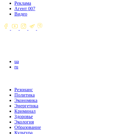
Реклама
Агент 007
Видео
ua
ru
Резонанс
Политика
Экономика
Энергетика
Криминал
Здоровье
Экология
Образование
Культура