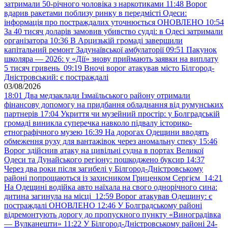
затримали 50-річного чоловіка з наркотиками
11:48
Ворог
вдарив ракетами поблизу ринку в передмісті Одеси:
інформація про постраждалих уточнюється ОНОВЛЕНО
10:54
За 40 тисяч доларів замовив убивство судді: в Одесі затримали
організатора
10:36
В Арцизькій громаді завершили
капітальний ремонт Задунаївської амбулаторії
09:51
Пакунок
школяра — 2026: у «Дії» знову приймають заявки на виплату
5 тисяч гривень
09:19
Вночі ворог атакував місто Білгород-
Дністровський: є постраждалі
03/08/2026
18:01
Два медзаклади Ізмаїльського району отримали
фінансову допомогу на придбання обладнання від румунських
партнерів
17:04
Укриття чи музейний простір: у Болградській
громаді виникла суперечка навколо підвалу історико-
етнографічного музею
16:39
На дорогах Одещини вводять
обмеження руху для вантажівок через аномальну спеку
15:46
Ворог здійснив атаку на цивільні судна в портах Великої
Одеси та Дунайського регіону: пошкоджено буксир
14:37
Через два роки після загибелі у Білгород-Дністровському
районі попрощаються із захисником Гриценком Сергієм
14:21
На Одещині водійка авто наїхала на свого однорічного сина:
дитина загинула на місці
12:59
Ворог атакував Одещину: є
постраждалі ОНОВЛЕНО
12:46
У Болградському районі
відремонтують дорогу до пропускного пункту «Виноградівка
— Вулканешти»
11:22
У Білгород-Дністровському районі 24-