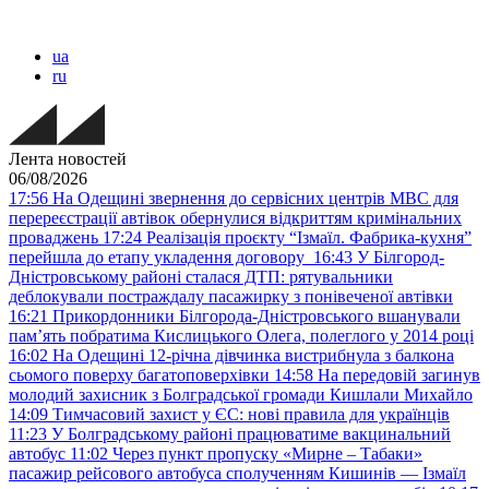
ua
ru
Лента новостей
06/08/2026
17:56
На Одещині звернення до сервісних центрів МВС для
перереєстрації автівок обернулися відкриттям кримінальних
проваджень
17:24
Реалізація проєкту “Ізмаїл. Фабрика-кухня”
перейшла до етапу укладення договору
16:43
У Білгород-
Дністровському районі сталася ДТП: рятувальники
деблокували постраждалу пасажирку з понівеченої автівки
16:21
Прикордонники Білгорода-Дністровського вшанували
пам’ять побратима Кислицького Олега, полеглого у 2014 році
16:02
На Одещині 12-річна дівчинка вистрибнула з балкона
сьомого поверху багатоповерхівки
14:58
На передовій загинув
молодий захисник з Болградської громади Кишлали Михайло
14:09
Тимчасовий захист у ЄС: нові правила для українців
11:23
У Болградському районі працюватиме вакцинальний
автобус
11:02
Через пункт пропуску «Мирне – Табаки»
пасажир рейсового автобуса сполученням Кишинів — Ізмаїл