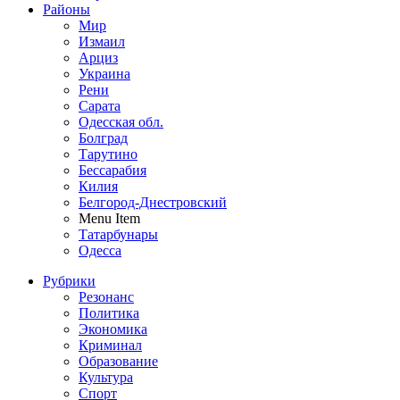
Районы
Мир
Измаил
Арциз
Украина
Рени
Сарата
Одесская обл.
Болград
Тарутино
Бессарабия
Килия
Белгород-Днестровский
Menu Item
Татарбунары
Одесса
Рубрики
Резонанс
Политика
Экономика
Криминал
Образование
Культура
Спорт