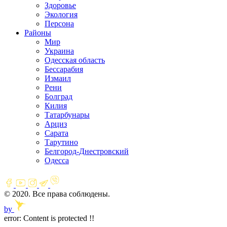
Здоровье
Экология
Персона
Районы
Мир
Украина
Одесская область
Бессарабия
Измаил
Рени
Болград
Килия
Татарбунары
Арциз
Сарата
Тарутино
Белгород-Днестровский
Одесса
© 2020. Все права соблюдены.
by
error:
Content is protected !!