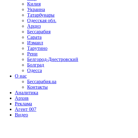
Килия
Украина
Татарбунары
Одесская обл.
Арциз
Бессарабия
Сарата
Измаил
Тарутино
Рени
Белгород-Днестровский
Болград
Одесса
О нас
Бессарабия.ua
Контакты
Аналитика
Архив
Реклама
Агент 007
Видео