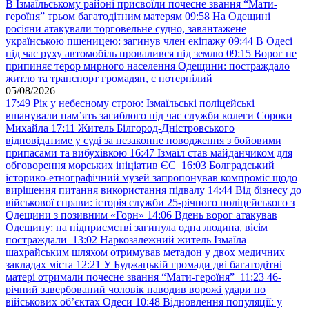
В Ізмаїльському районі присвоїли почесне звання “Мати-
героїня” трьом багатодітним матерям
09:58
На Одещині
росіяни атакували торговельне судно, завантажене
українською пшеницею: загинув член екіпажу
09:44
В Одесі
під час руху автомобіль провалився під землю
09:15
Ворог не
припиняє терор мирного населення Одещини: постраждало
житло та транспорт громадян, є потерпілий
05/08/2026
17:49
Рік у небесному строю: Ізмаїльські поліцейські
вшанували пам’ять загиблого під час служби колеги Сороки
Михайла
17:11
Житель Білгород-Дністровського
відповідатиме у суді за незаконне поводження з бойовими
припасами та вибухівкою
16:47
Ізмаїл став майданчиком для
обговорення морських ініціатив ЄС
16:03
Болградський
історико-етнографічний музей запропонував компроміс щодо
вирішення питання використання підвалу
14:44
Від бізнесу до
військової справи: історія служби 25-річного поліцейського з
Одещини з позивним «Горн»
14:06
Вдень ворог атакував
Одещину: на підприємстві загинула одна людина, вісім
постраждали
13:02
Наркозалежний житель Ізмаїла
шахрайським шляхом отримував метадон у двох медичних
закладах міста
12:21
У Буджацькій громади дві багатодітні
матері отримали почесне звання “Мати-героїня”
11:23
46-
річний завербований чоловік наводив ворожі удари по
військових обʼєктах Одеси
10:48
Відновлення популяції: у