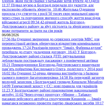
хлопця, який після сварки з батьками хотів втекти до Одеси
11:37
Підвал музею в Болграді передали під укриття, але
експозицію обіцяють зберегти
10:46
Жителька Одещини
просила суд стягнути з росії 50 тисяч євро моральної шкоди
через страх та порушення звичного способу життя внаслідок
військової агресії
09:34
42-річний житель Білгород-
Дністровського району за збут пістолета та зберігання гранати
може потрапити за ґрати на сім років
06/08/2026
17:56
На Одещині звернення до сервісних центрів МВС для
перереєстрації автівок обернулися відкриттям кримінальних
проваджень
17:24
Реалізація проєкту “Ізмаїл. Фабрика-кухня”
перейшла до етапу укладення договору
16:43
У Білгород-
Дністровському районі сталася ДТП: рятувальники
деблокували постраждалу пасажирку з понівеченої автівки
16:21
Прикордонники Білгорода-Дністровського вшанували
пам’ять побратима Кислицького Олега, полеглого у 2014 році
16:02
На Одещині 12-річна дівчинка вистрибнула з балкона
сьомого поверху багатоповерхівки
14:58
На передовій загинув
молодий захисник з Болградської громади Кишлали Михайло
14:09
Тимчасовий захист у ЄС: нові правила для українців
11:23
У Болградському районі працюватиме вакцинальний
автобус
11:02
Через пункт пропуску «Мирне – Табаки»
пасажир рейсового автобуса сполученням Кишинів — Ізмаїл
намагався незаконно провезти партію лікарських засобів
10:17