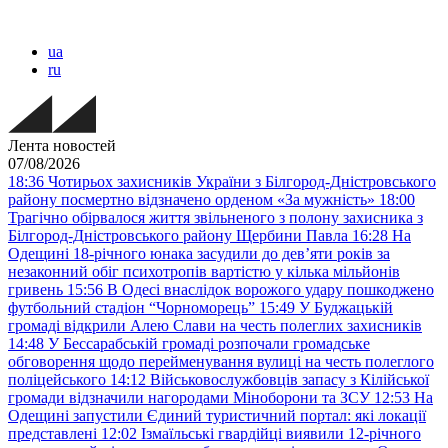
ua
ru
Лента новостей
07/08/2026
18:36
Чотирьох захисників України з Білгород-Дністровського
району посмертно відзначено орденом «За мужність»
18:00
Трагічно обірвалося життя звільненого з полону захисника з
Білгород-Дністровського району Щербини Павла
16:28
На
Одещині 18-річного юнака засудили до дев’яти років за
незаконний обіг психотропів вартістю у кілька мільйонів
гривень
15:56
В Одесі внаслідок ворожого удару пошкоджено
футбольний стадіон “Чорноморець”
15:49
У Буджацькій
громаді відкрили Алею Слави на честь полеглих захисників
14:48
У Бессарабській громаді розпочали громадське
обговорення щодо перейменування вулиці на честь полеглого
поліцейського
14:12
Військовослужбовців запасу з Кілійської
громади відзначили нагородами Міноборони та ЗСУ
12:53
На
Одещині запустили Єдиний туристичний портал: які локації
представлені
12:02
Ізмаїльські гвардійці виявили 12-річного