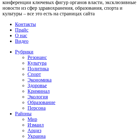
конференции ключевых фигур органов власти, эксклюзивные
новости из сфер здравохранения, образования, спорта и
культуры – все это есть на страницах сайта
Контакты
Прайс
О нас
Видео
Рубрики
Резонанс
Культура
Политика
Спорт
Экономика
Здоровье
Криминал
Экология
Образование
Персона
Районы
Мир
Измаил
Арциз
Украина