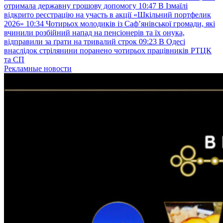
отримала державну грошову допомогу
10:47
В Ізмаїлі
відкрито реєстрацію на участь в акції «Шкільний портфелик
2026»
10:34
Чотирьох молодиків із Саф’янівської громади, які
вчинили розбійний напад на пенсіонерів та їх онука,
відправили за ґрати на тривалий строк
09:23
В Одесі
внаслідок стрілянини поранено чотирьох працівників РТЦК
та СП
Рекламные новости