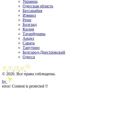
Украина
Одесская область
Бессарабия
Измаил
Рени
Болград
Килия
Татарбунары
Арциз
Сарата
Тарутино
Белгород-Днестровский
Одесса
© 2020. Все права соблюдены.
by
error:
Content is protected !!