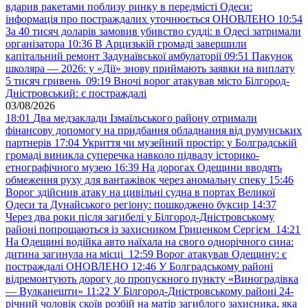
вдарив ракетами поблизу ринку в передмісті Одеси:
інформація про постраждалих уточнюється ОНОВЛЕНО
10:54
За 40 тисяч доларів замовив убивство судді: в Одесі затримали
організатора
10:36
В Арцизькій громаді завершили
капітальний ремонт Задунаївської амбулаторії
09:51
Пакунок
школяра — 2026: у «Дії» знову приймають заявки на виплату
5 тисяч гривень
09:19
Вночі ворог атакував місто Білгород-
Дністровський: є постраждалі
03/08/2026
18:01
Два медзаклади Ізмаїльського району отримали
фінансову допомогу на придбання обладнання від румунських
партнерів
17:04
Укриття чи музейний простір: у Болградській
громаді виникла суперечка навколо підвалу історико-
етнографічного музею
16:39
На дорогах Одещини вводять
обмеження руху для вантажівок через аномальну спеку
15:46
Ворог здійснив атаку на цивільні судна в портах Великої
Одеси та Дунайського регіону: пошкоджено буксир
14:37
Через два роки після загибелі у Білгород-Дністровському
районі попрощаються із захисником Гриценком Сергієм
14:21
На Одещині водійка авто наїхала на свого однорічного сина:
дитина загинула на місці
12:59
Ворог атакував Одещину: є
постраждалі ОНОВЛЕНО
12:46
У Болградському районі
відремонтують дорогу до пропускного пункту «Виноградівка
— Вулканешти»
11:22
У Білгород-Дністровському районі 24-
річний чоловік скоїв розбій на матір загиблого захисника, яка