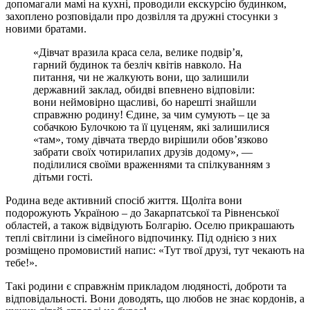
допомагали мамі на кухні, проводили екскурсію будинком,
захоплено розповідали про дозвілля та дружні стосунки з
новими братами.
«Дівчат вразила краса села, велике подвір’я,
гарний будинок та безліч квітів навколо. На
питання, чи не жалкують вони, що залишили
державний заклад, обидві впевнено відповіли:
вони неймовірно щасливі, бо нарешті знайшли
справжню родину! Єдине, за чим сумують – це за
собачкою Булочкою та її цуценям, які залишилися
«там», тому дівчата твердо вирішили обов’язково
забрати своїх чотирилапих друзів додому», —
поділилися своїми враженнями та спілкуванням з
дітьми гості.
Родина веде активний спосіб життя. Щоліта вони
подорожують Україною – до Закарпатської та Рівненської
областей, а також відвідують Болгарію. Оселю прикрашають
теплі світлини із сімейного відпочинку. Під однією з них
розміщено промовистий напис: «Тут твої друзі, тут чекають на
тебе!».
Такі родини є справжнім прикладом людяності, доброти та
відповідальності. Вони доводять, що любов не знає кордонів, а