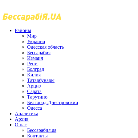
Районы
Мир
Украина
Одесская область
Бессарабия
Измаил
Рени
Болград
Килия
Татарбунары
Арциз
Сарата
Тарутино
Белгород-Днестровский
Одесса
Аналитика
Архив
О нас
Бессарабия.ua
Контакты