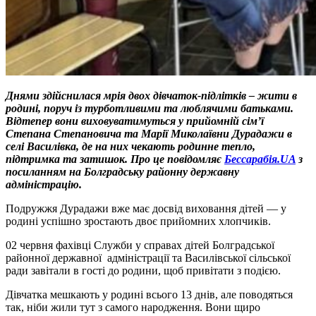
Днями здійснилася мрія двох дівчаток-підлітків – жити в
родині, поруч із турботливими та люблячими батьками.
Відтепер вони виховуватимуться у прийомній сім’ї
Степана Степановича та Марії Миколаївни Дурадажи в
селі Василівка, де на них чекають родинне тепло,
підтримка та затишок. Про це повідомляє
Бессарабія.UA
з
посиланням на Болградську районну державну
адміністрацію.
Подружжя Дурадажи вже має досвід виховання дітей — у
родині успішно зростають двоє прийомних хлопчиків.
02 червня фахівці Служби у справах дітей Болградської
районної державної адміністрації та Василівської сільської
ради завітали в гості до родини, щоб привітати з подією.
Дівчатка мешкають у родині всього 13 днів, але поводяться
так, ніби жили тут з самого народження. Вони щиро