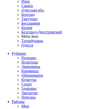
Рени
Сарата
Одесская обл.
Болград
Тарутино
Бессарабия
Килия
Белгород-Днестровский
Menu Item
Татарбунары
Одесса
Рубрики
Резонанс
Политика
Экономика
Криминал
Образование
Культура
Спорт
Здоровье
Экология
Персона
Районы
Мир