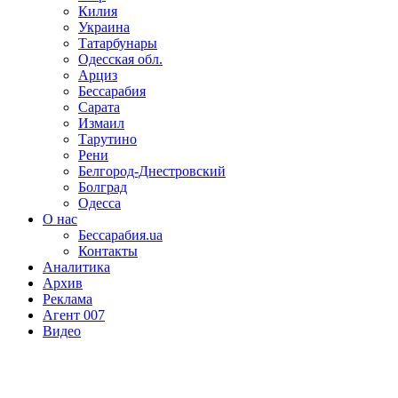
Килия
Украина
Татарбунары
Одесская обл.
Арциз
Бессарабия
Сарата
Измаил
Тарутино
Рени
Белгород-Днестровский
Болград
Одесса
О нас
Бессарабия.ua
Контакты
Аналитика
Архив
Реклама
Агент 007
Видео