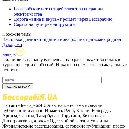
Бессарабские ветра задействуют в генерации
электричества
Дорога «вина и вкуса» пройдет через Бессарабию
Сарата на пути реконструкции
Похожие темы:
Василівка
дівчинки-підлітки
нова родина
прийомна родина
Дурадажи
наверх
Подпишись на нашу еженедельную рассылку, чтобы быть в
курсе последних событий. Никакого спама, только актуальные
новости.
Подписаться
На сайте БессарабіЯ.UA вы найдете самые свежие
публикации о жизни Измаила, Рени, Килии, Болграда,
Арциза, Сараты, Татарбунар, Тарутино, Белгорода-
Днестровского, а также Одесской области и Украины.
Журналистские расследования, авторские публикации, пресс-