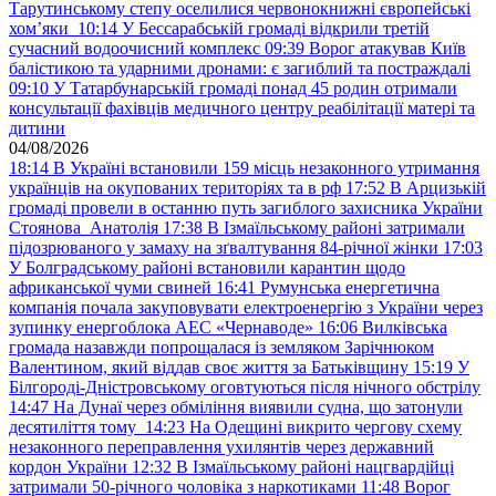
Тарутинському степу оселилися червонокнижні європейські
хом’яки
10:14
У Бессарабській громаді відкрили третій
сучасний водоочисний комплекс
09:39
Ворог атакував Київ
балістикою та ударними дронами: є загиблий та постраждалі
09:10
У Татарбунарській громаді понад 45 родин отримали
консультації фахівців медичного центру реабілітації матері та
дитини
04/08/2026
18:14
В Україні встановили 159 місць незаконного утримання
українців на окупованих територіях та в рф
17:52
В Арцизькій
громаді провели в останню путь загиблого захисника України
Стоянова Анатолія
17:38
В Ізмаїльському районі затримали
підозрюваного у замаху на зґвалтування 84-річної жінки
17:03
У Болградському районі встановили карантин щодо
африканської чуми свиней
16:41
Румунська енергетична
компанія почала закуповувати електроенергію з України через
зупинку енергоблока АЕС «Чернаводе»
16:06
Вилківська
громада назавжди попрощалася із земляком Зарічнюком
Валентином, який віддав своє життя за Батьківщину
15:19
У
Білгороді-Дністровському оговтуються після нічного обстрілу
14:47
На Дунаї через обміління виявили судна, що затонули
десятиліття тому
14:23
На Одещині викрито чергову схему
незаконного переправлення ухилянтів через державний
кордон України
12:32
В Ізмаїльському районі нацгвардійці
затримали 50-річного чоловіка з наркотиками
11:48
Ворог