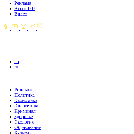
Реклама
Агент 007
Видео
ua
ru
Резонанс
Политика
Экономика
Энергетика
Криминал
Здоровье
Экология
Образование
Культура