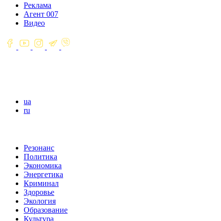
Реклама
Агент 007
Видео
ua
ru
Резонанс
Политика
Экономика
Энергетика
Криминал
Здоровье
Экология
Образование
Культура