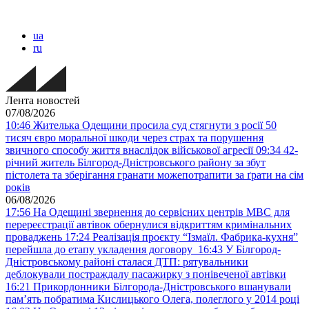
ua
ru
Лента новостей
07/08/2026
10:46
Жителька Одещини просила суд стягнути з росії 50
тисяч євро моральної шкоди через страх та порушення
звичного способу життя внаслідок військової агресії
09:34
42-
річний житель Білгород-Дністровського району за збут
пістолета та зберігання гранати можепотрапити за ґрати на сім
років
06/08/2026
17:56
На Одещині звернення до сервісних центрів МВС для
перереєстрації автівок обернулися відкриттям кримінальних
проваджень
17:24
Реалізація проєкту “Ізмаїл. Фабрика-кухня”
перейшла до етапу укладення договору
16:43
У Білгород-
Дністровському районі сталася ДТП: рятувальники
деблокували постраждалу пасажирку з понівеченої автівки
16:21
Прикордонники Білгорода-Дністровського вшанували
пам’ять побратима Кислицького Олега, полеглого у 2014 році