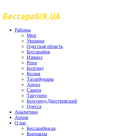
Районы
Мир
Украина
Одесская область
Бессарабия
Измаил
Рени
Болград
Килия
Татарбунары
Арциз
Сарата
Тарутино
Белгород-Днестровский
Одесса
Аналитика
Архив
О нас
Бессарабия.ua
Контакты