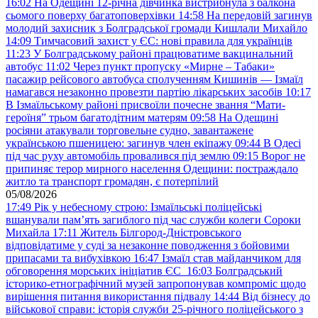
16:02
На Одещині 12-річна дівчинка вистрибнула з балкона
сьомого поверху багатоповерхівки
14:58
На передовій загинув
молодий захисник з Болградської громади Кишлали Михайло
14:09
Тимчасовий захист у ЄС: нові правила для українців
11:23
У Болградському районі працюватиме вакцинальний
автобус
11:02
Через пункт пропуску «Мирне – Табаки»
пасажир рейсового автобуса сполученням Кишинів — Ізмаїл
намагався незаконно провезти партію лікарських засобів
10:17
В Ізмаїльському районі присвоїли почесне звання “Мати-
героїня” трьом багатодітним матерям
09:58
На Одещині
росіяни атакували торговельне судно, завантажене
українською пшеницею: загинув член екіпажу
09:44
В Одесі
під час руху автомобіль провалився під землю
09:15
Ворог не
припиняє терор мирного населення Одещини: постраждало
житло та транспорт громадян, є потерпілий
05/08/2026
17:49
Рік у небесному строю: Ізмаїльські поліцейські
вшанували пам’ять загиблого під час служби колеги Сороки
Михайла
17:11
Житель Білгород-Дністровського
відповідатиме у суді за незаконне поводження з бойовими
припасами та вибухівкою
16:47
Ізмаїл став майданчиком для
обговорення морських ініціатив ЄС
16:03
Болградський
історико-етнографічний музей запропонував компроміс щодо
вирішення питання використання підвалу
14:44
Від бізнесу до
військової справи: історія служби 25-річного поліцейського з