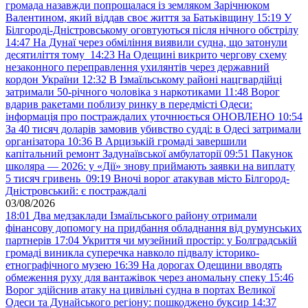
громада назавжди попрощалася із земляком Зарічнюком
Валентином, який віддав своє життя за Батьківщину
15:19
У
Білгороді-Дністровському оговтуються після нічного обстрілу
14:47
На Дунаї через обміління виявили судна, що затонули
десятиліття тому
14:23
На Одещині викрито чергову схему
незаконного переправлення ухилянтів через державний
кордон України
12:32
В Ізмаїльському районі нацгвардійці
затримали 50-річного чоловіка з наркотиками
11:48
Ворог
вдарив ракетами поблизу ринку в передмісті Одеси:
інформація про постраждалих уточнюється ОНОВЛЕНО
10:54
За 40 тисяч доларів замовив убивство судді: в Одесі затримали
організатора
10:36
В Арцизькій громаді завершили
капітальний ремонт Задунаївської амбулаторії
09:51
Пакунок
школяра — 2026: у «Дії» знову приймають заявки на виплату
5 тисяч гривень
09:19
Вночі ворог атакував місто Білгород-
Дністровський: є постраждалі
03/08/2026
18:01
Два медзаклади Ізмаїльського району отримали
фінансову допомогу на придбання обладнання від румунських
партнерів
17:04
Укриття чи музейний простір: у Болградській
громаді виникла суперечка навколо підвалу історико-
етнографічного музею
16:39
На дорогах Одещини вводять
обмеження руху для вантажівок через аномальну спеку
15:46
Ворог здійснив атаку на цивільні судна в портах Великої
Одеси та Дунайського регіону: пошкоджено буксир
14:37