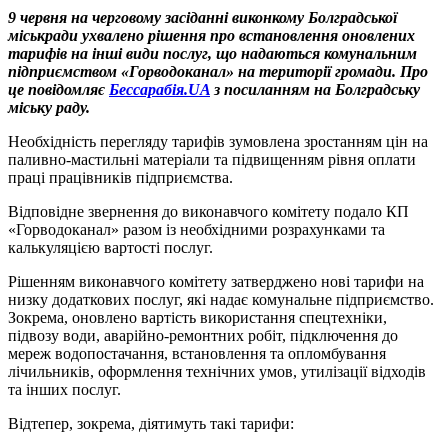
9 червня на черговому засіданні виконкому Болградської
міськради ухвалено рішення про встановлення оновлених
тарифів на інші види послуг, що надаються комунальним
підприємством «Горводоканал» на території громади. Про
це повідомляє
Бессарабія.UA
з посиланням на Болградську
міську раду.
Необхідність перегляду тарифів зумовлена зростанням цін на
паливно-мастильні матеріали та підвищенням рівня оплати
праці працівників підприємства.
Відповідне звернення до виконавчого комітету подало КП
«Горводоканал» разом із необхідними розрахунками та
калькуляцією вартості послуг.
Рішенням виконавчого комітету затверджено нові тарифи на
низку додаткових послуг, які надає комунальне підприємство.
Зокрема, оновлено вартість використання спецтехніки,
підвозу води, аварійно-ремонтних робіт, підключення до
мереж водопостачання, встановлення та опломбування
лічильників, оформлення технічних умов, утилізації відходів
та інших послуг.
Відтепер, зокрема, діятимуть такі тарифи: