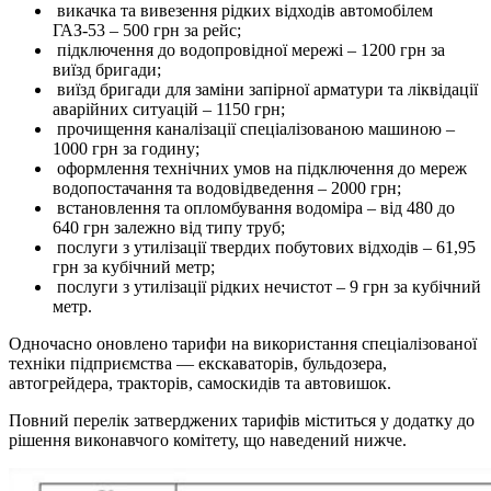
викачка та вивезення рідких відходів автомобілем
ГАЗ-53 – 500 грн за рейс;
підключення до водопровідної мережі – 1200 грн за
виїзд бригади;
виїзд бригади для заміни запірної арматури та ліквідації
аварійних ситуацій – 1150 грн;
прочищення каналізації спеціалізованою машиною –
1000 грн за годину;
оформлення технічних умов на підключення до мереж
водопостачання та водовідведення – 2000 грн;
встановлення та опломбування водоміра – від 480 до
640 грн залежно від типу труб;
послуги з утилізації твердих побутових відходів – 61,95
грн за кубічний метр;
послуги з утилізації рідких нечистот – 9 грн за кубічний
метр.
Одночасно оновлено тарифи на використання спеціалізованої
техніки підприємства — екскаваторів, бульдозера,
автогрейдера, тракторів, самоскидів та автовишок.
Повний перелік затверджених тарифів міститься у додатку до
рішення виконавчого комітету, що наведений нижче.