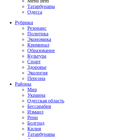
Menu Item
Татарбунары
Одесса
Рубрики
Резонанс
Политика
Экономика
Криминал
Образование
Культура
Спорт
Здоровье
Экология
Персона
Районы
Мир
Украина
Одесская область
Бессарабия
Измаил
Рени
Болград
Килия
Татарбунары