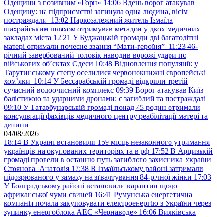
Одещини з позивним «Горн»
14:06
Вдень ворог атакував
Одещину: на підприємстві загинула одна людина, вісім
постраждали
13:02
Наркозалежний житель Ізмаїла
шахрайським шляхом отримував метадон у двох медичних
закладах міста
12:21
У Буджацькій громади дві багатодітні
матері отримали почесне звання “Мати-героїня”
11:23
46-
річний завербований чоловік наводив ворожі удари по
військових обʼєктах Одеси
10:48
Відновлення популяції: у
Тарутинському степу оселилися червонокнижні європейські
хом’яки
10:14
У Бессарабській громаді відкрили третій
сучасний водоочисний комплекс
09:39
Ворог атакував Київ
балістикою та ударними дронами: є загиблий та постраждалі
09:10
У Татарбунарській громаді понад 45 родин отримали
консультації фахівців медичного центру реабілітації матері та
дитини
04/08/2026
18:14
В Україні встановили 159 місць незаконного утримання
українців на окупованих територіях та в рф
17:52
В Арцизькій
громаді провели в останню путь загиблого захисника України
Стоянова Анатолія
17:38
В Ізмаїльському районі затримали
підозрюваного у замаху на зґвалтування 84-річної жінки
17:03
У Болградському районі встановили карантин щодо
африканської чуми свиней
16:41
Румунська енергетична
компанія почала закуповувати електроенергію з України через
зупинку енергоблока АЕС «Чернаводе»
16:06
Вилківська