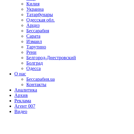
Килия
Украина
Татарбунары
Одесская обл.
Арциз
Бессарабия
Сарата
Измаил
Тарутино
Рени
Белгород-Днестровский
Болград
Одесса
О нас
Бессарабия.ua
Контакты
Аналитика
Архив
Реклама
Агент 007
Видео