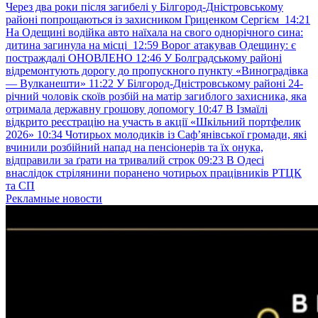
Через два роки після загибелі у Білгород-Дністровському
районі попрощаються із захисником Гриценком Сергієм
14:21
На Одещині водійка авто наїхала на свого однорічного сина:
дитина загинула на місці
12:59
Ворог атакував Одещину: є
постраждалі ОНОВЛЕНО
12:46
У Болградському районі
відремонтують дорогу до пропускного пункту «Виноградівка
— Вулканешти»
11:22
У Білгород-Дністровському районі 24-
річний чоловік скоїв розбій на матір загиблого захисника, яка
отримала державну грошову допомогу
10:47
В Ізмаїлі
відкрито реєстрацію на участь в акції «Шкільний портфелик
2026»
10:34
Чотирьох молодиків із Саф’янівської громади, які
вчинили розбійний напад на пенсіонерів та їх онука,
відправили за ґрати на тривалий строк
09:23
В Одесі
внаслідок стрілянини поранено чотирьох працівників РТЦК
та СП
Рекламные новости