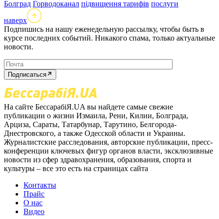
Болград
Горводоканал
підвищення тарифів
послуги
наверх
Подпишись на нашу еженедельную рассылку, чтобы быть в
курсе последних событий. Никакого спама, только актуальные
новости.
Подписаться
На сайте БессарабіЯ.UA вы найдете самые свежие
публикации о жизни Измаила, Рени, Килии, Болграда,
Арциза, Сараты, Татарбунар, Тарутино, Белгорода-
Днестровского, а также Одесской области и Украины.
Журналистские расследования, авторские публикации, пресс-
конференции ключевых фигур органов власти, эксклюзивные
новости из сфер здравохранения, образования, спорта и
культуры – все это есть на страницах сайта
Контакты
Прайс
О нас
Видео