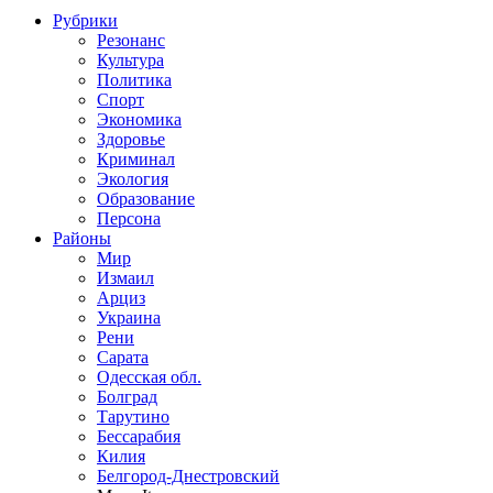
Рубрики
Резонанс
Культура
Политика
Спорт
Экономика
Здоровье
Криминал
Экология
Образование
Персона
Районы
Мир
Измаил
Арциз
Украина
Рени
Сарата
Одесская обл.
Болград
Тарутино
Бессарабия
Килия
Белгород-Днестровский