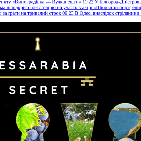
пункту «Виноградівка — Вулканешти»
11:22
У Білгород-Дністровс
змаїлі відкрито реєстрацію на участь в акції «Шкільний портфели
и за ґрати на тривалий строк
09:23
В Одесі внаслідок стрілянин