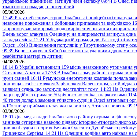
українською пшеницею: загинув член екіпажу
09:44
В Одесі пі
транспорт громадян, є потерпілий
05/08/2026
17:49
Рік у небесному строю: Ізмаїльські поліцейські вшанувал
незаконне поводження з бойовими припасами та вибухівкою
16
запропонував компроміс щодо вирішення питання використанн
Вдень ворог атакував Одещину: на підприємстві загинула одна
закладах міста
12:21
У Буджацькій громади дві багатодітні мат
Одеси
10:48
Відновлення популяції: у Тарутинському степу ос
09:39
Ворог атакував Київ балістикою та ударними дронами: є 
реабілітації матері та дитини
04/08/2026
18:14
В Україні встановили 159 місць незаконного утримання ук
Стоянова Анатолія
17:38
В Ізмаїльському районі затримали під
чуми свиней
16:41
Румунська енергетична компанія почала зак
попрощалася із земляком Зарічнюком Валентином, який віддав 
виявили судна, що затонули десятиліття тому
14:23
На Одещині
нацгвардійці затримали 50-річного чоловіка з наркотиками
11:4
40 тисяч доларів замовив убивство судді: в Одесі затримали орг
«Дії» знову приймають заявки на виплату 5 тисяч гривень
09:1
03/08/2026
18:01
Два медзаклади Ізмаїльського району отримали фінансов
виникла суперечка навколо підвалу історико-етнографічного м
цивільні судна в портах Великої Одеси та Дунайського регіону
Гриценком Сергієм
14:21
На Одещині водійка авто наїхала на 