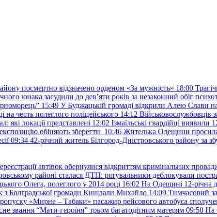
району посмертно відзначено орденом «За мужність»
18:00
Трагіч
чного юнака засудили до дев’яти років за незаконний обіг психот
орноморець”
15:49
У Буджацькій громаді відкрили Алею Слави на
 на честь полеглого поліцейського
14:12
Військовослужбовців з
: які локації представлені
12:02
Ізмаїльські гвардійці виявили 1
е експозицію обіцяють зберегти
10:46
Жителька Одещини просила с
сії
09:34
42-річний житель Білгород-Дністровського району за збу
ереєстрації автівок обернулися відкриттям кримінальних провад
ровському районі сталася ДТП: рятувальники деблокували постр
ького Олега, полеглого у 2014 році
16:02
На Одещині 12-річна д
к з Болградської громади Кишлали Михайло
14:09
Тимчасовий за
пропуску «Мирне – Табаки» пасажир рейсового автобуса сполуче
есне звання “Мати-героїня” трьом багатодітним матерям
09:58
На 