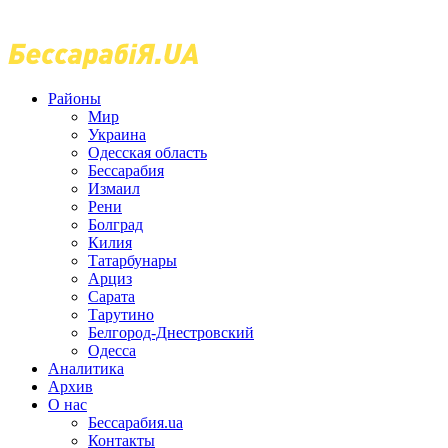
Районы
Мир
Украина
Одесская область
Бессарабия
Измаил
Рени
Болград
Килия
Татарбунары
Арциз
Сарата
Тарутино
Белгород-Днестровский
Одесса
Аналитика
Архив
О нас
Бессарабия.ua
Контакты