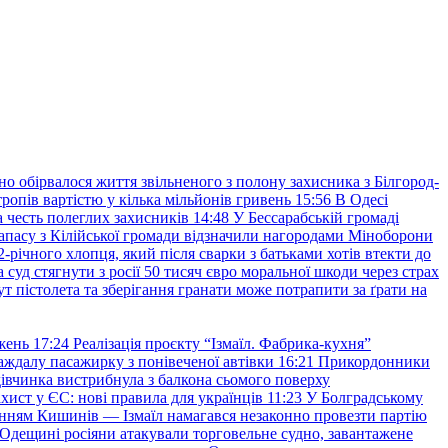
но обірвалося життя звільненого з полону захисника з Білгород-
ропів вартістю у кілька мільйонів гривень
15:56
В Одесі
 честь полеглих захисників
14:48
У Бессарабській громаді
апасу з Кілійської громади відзначили нагородами Міноборони
2-річного хлопця, який після сварки з батьками хотів втекти до
уд стягнути з росії 50 тисяч євро моральної шкоди через страх
т пістолета та зберігання гранати може потрапити за ґрати на
жень
17:24
Реалізація проєкту “Ізмаїл. Фабрика-кухня”
аждалу пасажирку з понівеченої автівки
16:21
Прикордонники
івчинка вистрибнула з балкона сьомого поверху
хист у ЄС: нові правила для українців
11:23
У Болградському
нням Кишинів — Ізмаїл намагався незаконно провезти партію
Одещині росіяни атакували торговельне судно, завантажене