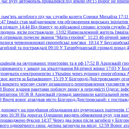
д час руху автомобіль провалився під землю
09:15
Ворог не припи
и пам’ять загиблого під час служби колеги Сороки Михайла
17:11
:47
Ізмаїл став майданчиком для обговорення морських ініціати
я підвалу
14:44
Від бізнесу до військової справи: історія служб
 людина, вісім постраждали
13:02
Наркозалежний житель Ізмаїл
ері отримали почесне звання “Мати-героїня”
11:23
46-річний заве
елилися червонокнижні європейські хом’яки
10:14
У Бессарабськ
загиблий та постраждалі
09:10
У Татарбунарській громаді понад 
раїнців на окупованих територіях та в рф
17:52
В Арцизькій гро
озрюваного у замаху на зґвалтування 84-річної жінки
17:03
У Бол
уповувати електроенергію з України через зупинку енергоблока
своє життя за Батьківщину
15:19
У Білгороді-Дністровському ого
 викрито чергову схему незаконного переправлення ухилянтів ч
8
Ворог вдарив ракетами поблизу ринку в передмісті Одеси: 
анізатора
10:36
В Арцизькій громаді завершили капітальний ремон
9
Вночі ворог атакував місто Білгород-Дністровський: є постраж
у допомогу на придбання обладнання від румунських партнерів
1
узею
16:39
На дорогах Одещини вводять обмеження руху для вант
: пошкоджено буксир
14:37
Через два роки після загибелі у Білг
свого однорічного сина: дитина загинула на місці
12:59
Ворог ат