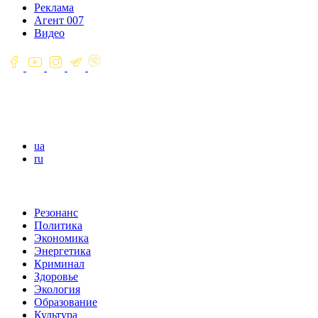
Реклама
Агент 007
Видео
ua
ru
Резонанс
Политика
Экономика
Энергетика
Криминал
Здоровье
Экология
Образование
Культура