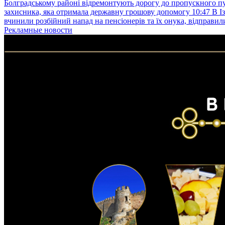
Болградському районі відремонтують дорогу до пропускного 
захисника, яка отримала державну грошову допомогу
10:47
В І
вчинили розбійний напад на пенсіонерів та їх онука, відправил
Рекламные новости