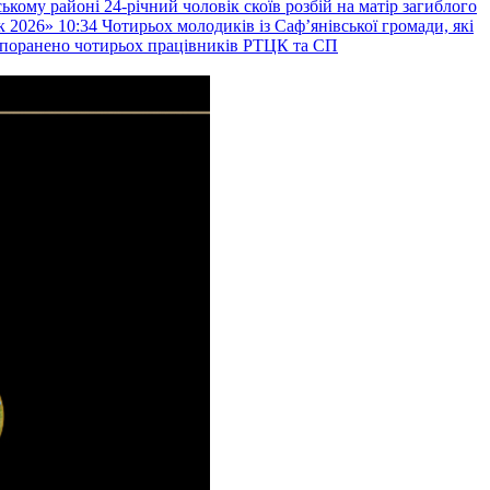
ькому районі 24-річний чоловік скоїв розбій на матір загиблого
к 2026»
10:34
Чотирьох молодиків із Саф’янівської громади, які
и поранено чотирьох працівників РТЦК та СП