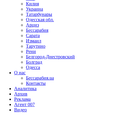
Килия
Украина
Татарбунары
Одесская обл.
Арциз
Бессарабия
Сарата
Измаил
Тарутино
Рени
Белгород-Днестровский
Болград
Одесса
О нас
Бессарабия.ua
Контакты
Аналитика
Архив
Реклама
Агент 007
Видео