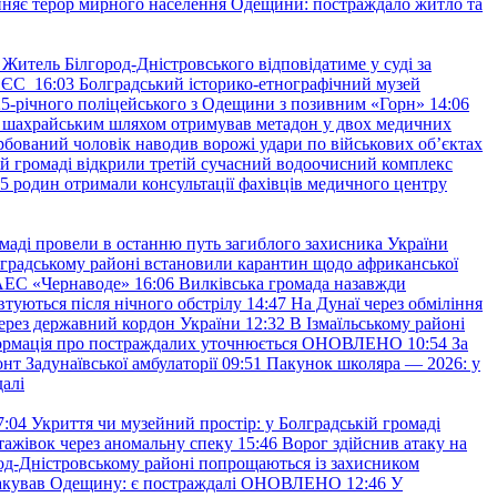
няє терор мирного населення Одещини: постраждало житло та
Житель Білгород-Дністровського відповідатиме у суді за
в ЄС
16:03
Болградський історико-етнографічний музей
и 25-річного поліцейського з Одещини з позивним «Горн»
14:06
а шахрайським шляхом отримував метадон у двох медичних
рбований чоловік наводив ворожі удари по військових обʼєктах
ій громаді відкрили третій сучасний водоочисний комплекс
45 родин отримали консультації фахівців медичного центру
маді провели в останню путь загиблого захисника України
градському районі встановили карантин щодо африканської
 АЕС «Чернаводе»
16:06
Вилківська громада назавжди
втуються після нічного обстрілу
14:47
На Дунаї через обміління
ерез державний кордон України
12:32
В Ізмаїльському районі
інформація про постраждалих уточнюється ОНОВЛЕНО
10:54
За
т Задунаївської амбулаторії
09:51
Пакунок школяра — 2026: у
далі
7:04
Укриття чи музейний простір: у Болградській громаді
ажівок через аномальну спеку
15:46
Ворог здійснив атаку на
ород-Дністровському районі попрощаються із захисником
акував Одещину: є постраждалі ОНОВЛЕНО
12:46
У