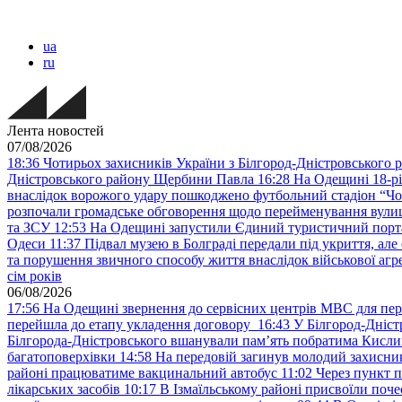
ua
ru
Лента новостей
07/08/2026
18:36
Чотирьох захисників України з Білгород-Дністровського 
Дністровського району Щербини Павла
16:28
На Одещині 18-рі
внаслідок ворожого удару пошкоджено футбольний стадіон “Ч
розпочали громадське обговорення щодо перейменування вулиці
та ЗСУ
12:53
На Одещині запустили Єдиний туристичний портал
Одеси
11:37
Підвал музею в Болграді передали під укриття, ал
та порушення звичного способу життя внаслідок військової агре
сім років
06/08/2026
17:56
На Одещині звернення до сервісних центрів МВС для пер
перейшла до етапу укладення договору
16:43
У Білгород-Дніст
Білгорода-Дністровського вшанували пам’ять побратима Кислиц
багатоповерхівки
14:58
На передовій загинув молодий захисни
районі працюватиме вакцинальний автобус
11:02
Через пункт 
лікарських засобів
10:17
В Ізмаїльському районі присвоїли поч