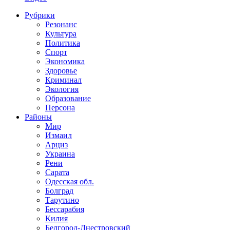
Рубрики
Резонанс
Культура
Политика
Спорт
Экономика
Здоровье
Криминал
Экология
Образование
Персона
Районы
Мир
Измаил
Арциз
Украина
Рени
Сарата
Одесская обл.
Болград
Тарутино
Бессарабия
Килия
Белгород-Днестровский