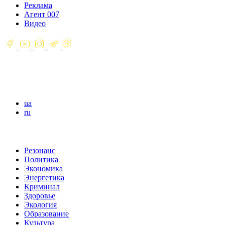
Реклама
Агент 007
Видео
ua
ru
Резонанс
Политика
Экономика
Энергетика
Криминал
Здоровье
Экология
Образование
Культура