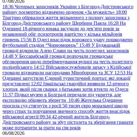
07/08/2026
18:36
Чотирьох захисників України з Білгород-Дністровського
району посмертно відзначено орденом «За мужність»
18:00
Трагічно обірвалося життя звільненого з полону захисника з
Білгород-Дністровського району Щербини Павла
16:28
На
Одещині 18-річного юнака засудили до дев’яти років за
незаконний обіг психотропів вартістю у кілька мільйонів
гривень
15:56
В Одесі внаслідок ворожого удару пошкоджено
футбольний стадіон “Чорноморець”
15:49
У Буджацькій
громаді відкрили Алею Слави на честь полеглих захисників
14:48
У Бессарабській громаді розпочали громадське
обговорення щодо перейменування вулиці на честь полеглого
поліцейського
14:12
Військовослужбовців запасу з Кілійської
громади відзначили нагородами Міноборони та ЗСУ
12:53
На
Одещині запустили Єдиний туристичний портал: які локації
представлені
12:02
Ізмаїльські гвардійці виявили 12-річного
хлопця, який після сварки з батьками хотів втекти до Одеси
11:37
Підвал музею в Болграді передали під укриття, але
експозицію обіцяють зберегти
10:46
Жителька Одещини
просила суд стягнути з росії 50 тисяч євро моральної шкоди
через страх та порушення звичного способу життя внаслідок
військової агресії
09:34
42-річний житель Білгород-
Дністровського району за збут пістолета та зберігання гранати
може потрапити за ґрати на сім років
06/08/2026