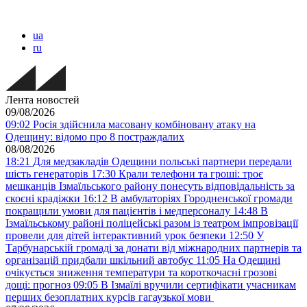
ua
ru
Лента новостей
09/08/2026
09:02
Росія здійснила масовану комбіновану атаку на
Одещину: відомо про 8 постраждалих
08/08/2026
18:21
Для медзакладів Одещини польські партнери передали
шість генераторів
17:30
Крали телефони та гроші: троє
мешканців Ізмаїльського району понесуть відповідальність за
скоєні крадіжки
16:12
В амбулаторіях Городненської громади
покращили умови для пацієнтів і медперсоналу
14:48
В
Ізмаїльському районі поліцейські разом із театром імпровізації
провели для дітей інтерактивний урок безпеки
12:50
У
Тарбунарській громаді за донати від міжнародних партнерів та
організацій придбали шкільний автобус
11:05
На Одещині
очікується зниження температури та короткочасні грозові
дощі: прогноз
09:05
В Ізмаїлі вручили сертифікати учасникам
перших безоплатних курсів гагаузької мови