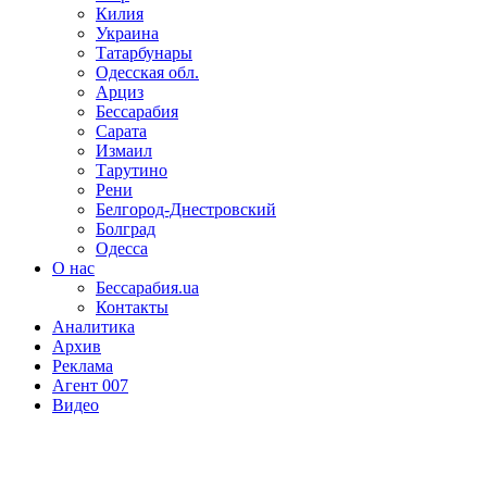
Килия
Украина
Татарбунары
Одесская обл.
Арциз
Бессарабия
Сарата
Измаил
Тарутино
Рени
Белгород-Днестровский
Болград
Одесса
О нас
Бессарабия.ua
Контакты
Аналитика
Архив
Реклама
Агент 007
Видео