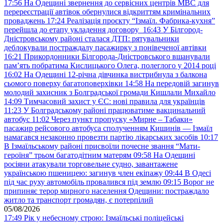
17:56
На Одещині звернення до сервісних центрів МВС для
перереєстрації автівок обернулися відкриттям кримінальних
проваджень
17:24
Реалізація проєкту “Ізмаїл. Фабрика-кухня”
перейшла до етапу укладення договору
16:43
У Білгород-
Дністровському районі сталася ДТП: рятувальники
деблокували постраждалу пасажирку з понівеченої автівки
16:21
Прикордонники Білгорода-Дністровського вшанували
пам’ять побратима Кислицького Олега, полеглого у 2014 році
16:02
На Одещині 12-річна дівчинка вистрибнула з балкона
сьомого поверху багатоповерхівки
14:58
На передовій загинув
молодий захисник з Болградської громади Кишлали Михайло
14:09
Тимчасовий захист у ЄС: нові правила для українців
11:23
У Болградському районі працюватиме вакцинальний
автобус
11:02
Через пункт пропуску «Мирне – Табаки»
пасажир рейсового автобуса сполученням Кишинів — Ізмаїл
намагався незаконно провезти партію лікарських засобів
10:17
В Ізмаїльському районі присвоїли почесне звання “Мати-
героїня” трьом багатодітним матерям
09:58
На Одещині
росіяни атакували торговельне судно, завантажене
українською пшеницею: загинув член екіпажу
09:44
В Одесі
під час руху автомобіль провалився під землю
09:15
Ворог не
припиняє терор мирного населення Одещини: постраждало
житло та транспорт громадян, є потерпілий
05/08/2026
17:49
Рік у небесному строю: Ізмаїльські поліцейські