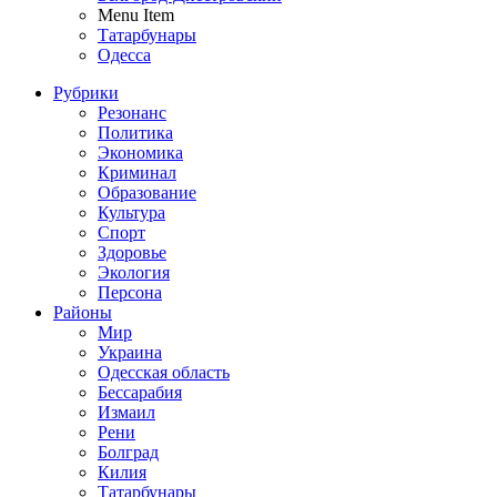
Menu Item
Татарбунары
Одесса
Рубрики
Резонанс
Политика
Экономика
Криминал
Образование
Культура
Спорт
Здоровье
Экология
Персона
Районы
Мир
Украина
Одесская область
Бессарабия
Измаил
Рени
Болград
Килия
Татарбунары