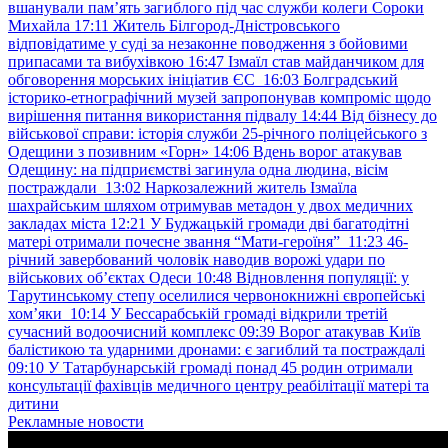
вшанували пам’ять загиблого під час служби колеги Сороки
Михайла
17:11
Житель Білгород-Дністровського
відповідатиме у суді за незаконне поводження з бойовими
припасами та вибухівкою
16:47
Ізмаїл став майданчиком для
обговорення морських ініціатив ЄС
16:03
Болградський
історико-етнографічний музей запропонував компроміс щодо
вирішення питання використання підвалу
14:44
Від бізнесу до
військової справи: історія служби 25-річного поліцейського з
Одещини з позивним «Горн»
14:06
Вдень ворог атакував
Одещину: на підприємстві загинула одна людина, вісім
постраждали
13:02
Наркозалежний житель Ізмаїла
шахрайським шляхом отримував метадон у двох медичних
закладах міста
12:21
У Буджацькій громади дві багатодітні
матері отримали почесне звання “Мати-героїня”
11:23
46-
річний завербований чоловік наводив ворожі удари по
військових обʼєктах Одеси
10:48
Відновлення популяції: у
Тарутинському степу оселилися червонокнижні європейські
хом’яки
10:14
У Бессарабській громаді відкрили третій
сучасний водоочисний комплекс
09:39
Ворог атакував Київ
балістикою та ударними дронами: є загиблий та постраждалі
09:10
У Татарбунарській громаді понад 45 родин отримали
консультації фахівців медичного центру реабілітації матері та
дитини
Рекламные новости