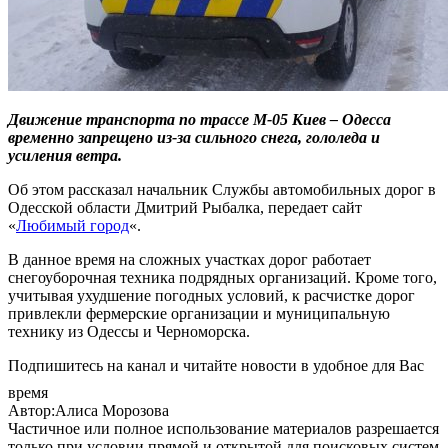
Движение транспорта по трассе М-05 Киев – Одесса
временно запрещено из-за сильного снега, гололеда и
усиления ветра.
Об этом рассказал начальник Службы автомобильных дорог в
Одесской области Дмитрий Рыбалка, передает сайт
«
Любимый город
«.
В данное время на сложных участках дорог работает
снегоуборочная техника подрядных организаций. Кроме того,
учитывая ухудшение погодных условий, к расчистке дорог
привлекли фермерские организации и муниципальную
технику из Одессы и Черноморска.
Подпишитесь на канал и читайте новости в удобное для Вас
время
Автор:Алиса Морозова
Частичное или полное использование материалов разрешается
только при условии прямой и открытой для поисковых систем