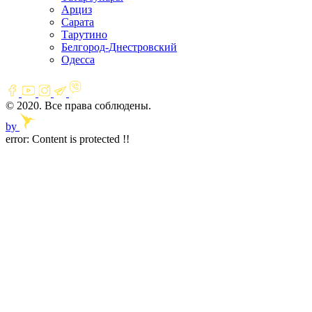
Арциз
Сарата
Тарутино
Белгород-Днестровский
Одесса
© 2020. Все права соблюдены.
by
error:
Content is protected !!