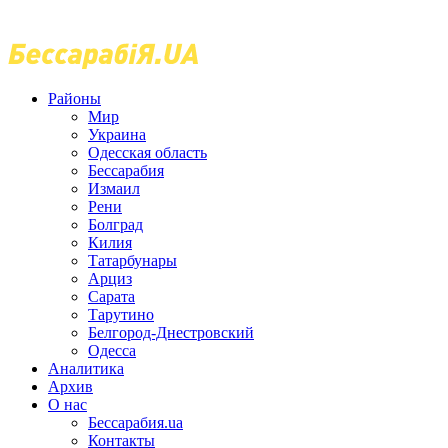
Районы
Мир
Украина
Одесская область
Бессарабия
Измаил
Рени
Болград
Килия
Татарбунары
Арциз
Сарата
Тарутино
Белгород-Днестровский
Одесса
Аналитика
Архив
О нас
Бессарабия.ua
Контакты