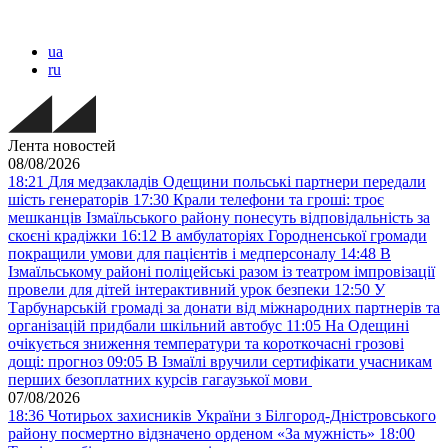
ua
ru
Лента новостей
08/08/2026
18:21
Для медзакладів Одещини польські партнери передали
шість генераторів
17:30
Крали телефони та гроші: троє
мешканців Ізмаїльського району понесуть відповідальність за
скоєні крадіжки
16:12
В амбулаторіях Городненської громади
покращили умови для пацієнтів і медперсоналу
14:48
В
Ізмаїльському районі поліцейські разом із театром імпровізації
провели для дітей інтерактивний урок безпеки
12:50
У
Тарбунарській громаді за донати від міжнародних партнерів та
організацій придбали шкільний автобус
11:05
На Одещині
очікується зниження температури та короткочасні грозові
дощі: прогноз
09:05
В Ізмаїлі вручили сертифікати учасникам
перших безоплатних курсів гагаузької мови
07/08/2026
18:36
Чотирьох захисників України з Білгород-Дністровського
району посмертно відзначено орденом «За мужність»
18:00