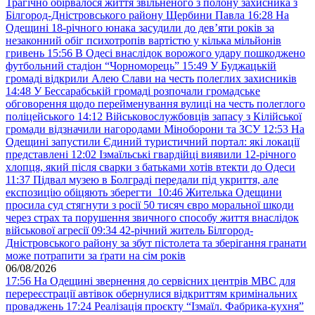
Трагічно обірвалося життя звільненого з полону захисника з
Білгород-Дністровського району Щербини Павла
16:28
На
Одещині 18-річного юнака засудили до дев’яти років за
незаконний обіг психотропів вартістю у кілька мільйонів
гривень
15:56
В Одесі внаслідок ворожого удару пошкоджено
футбольний стадіон “Чорноморець”
15:49
У Буджацькій
громаді відкрили Алею Слави на честь полеглих захисників
14:48
У Бессарабській громаді розпочали громадське
обговорення щодо перейменування вулиці на честь полеглого
поліцейського
14:12
Військовослужбовців запасу з Кілійської
громади відзначили нагородами Міноборони та ЗСУ
12:53
На
Одещині запустили Єдиний туристичний портал: які локації
представлені
12:02
Ізмаїльські гвардійці виявили 12-річного
хлопця, який після сварки з батьками хотів втекти до Одеси
11:37
Підвал музею в Болграді передали під укриття, але
експозицію обіцяють зберегти
10:46
Жителька Одещини
просила суд стягнути з росії 50 тисяч євро моральної шкоди
через страх та порушення звичного способу життя внаслідок
військової агресії
09:34
42-річний житель Білгород-
Дністровського району за збут пістолета та зберігання гранати
може потрапити за ґрати на сім років
06/08/2026
17:56
На Одещині звернення до сервісних центрів МВС для
перереєстрації автівок обернулися відкриттям кримінальних
проваджень
17:24
Реалізація проєкту “Ізмаїл. Фабрика-кухня”