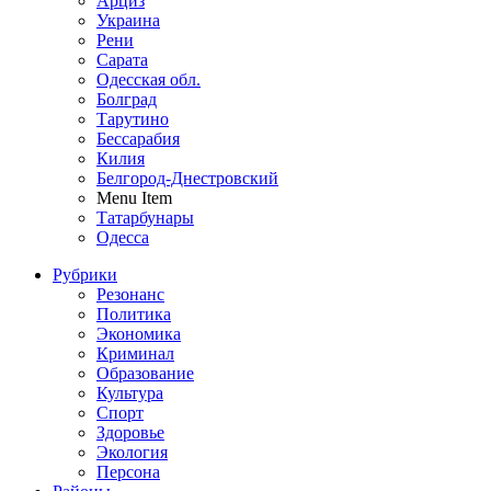
Арциз
Украина
Рени
Сарата
Одесская обл.
Болград
Тарутино
Бессарабия
Килия
Белгород-Днестровский
Menu Item
Татарбунары
Одесса
Рубрики
Резонанс
Политика
Экономика
Криминал
Образование
Культура
Спорт
Здоровье
Экология
Персона