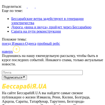
Поделиться:
Еще по теме:
Бессарабские ветра задействуют в генерации
электричества
Дорога «вина и вкуса» пройдет через Бессарабию
Сарата на пути реконструкции
Похожие темы:
поезд Измаил-Одееса
пробный рейс
наверх
Подпишись на нашу еженедельную рассылку, чтобы быть в
курсе последних событий. Никакого спама, только актуальные
новости.
Подписаться
На сайте БессарабіЯ.UA вы найдете самые свежие
публикации о жизни Измаила, Рени, Килии, Болграда,
Арциза, Сараты, Татарбунар, Тарутино, Белгорода-