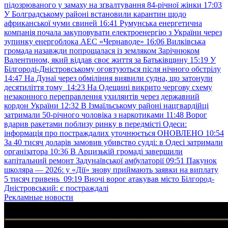
підозрюваного у замаху на зґвалтування 84-річної жінки
17:03
У Болградському районі встановили карантин щодо
африканської чуми свиней
16:41
Румунська енергетична
компанія почала закуповувати електроенергію з України через
зупинку енергоблока АЕС «Чернаводе»
16:06
Вилківська
громада назавжди попрощалася із земляком Зарічнюком
Валентином, який віддав своє життя за Батьківщину
15:19
У
Білгороді-Дністровському оговтуються після нічного обстрілу
14:47
На Дунаї через обміління виявили судна, що затонули
десятиліття тому
14:23
На Одещині викрито чергову схему
незаконного переправлення ухилянтів через державний
кордон України
12:32
В Ізмаїльському районі нацгвардійці
затримали 50-річного чоловіка з наркотиками
11:48
Ворог
вдарив ракетами поблизу ринку в передмісті Одеси:
інформація про постраждалих уточнюється ОНОВЛЕНО
10:54
За 40 тисяч доларів замовив убивство судді: в Одесі затримали
організатора
10:36
В Арцизькій громаді завершили
капітальний ремонт Задунаївської амбулаторії
09:51
Пакунок
школяра — 2026: у «Дії» знову приймають заявки на виплату
5 тисяч гривень
09:19
Вночі ворог атакував місто Білгород-
Дністровський: є постраждалі
Рекламные новости