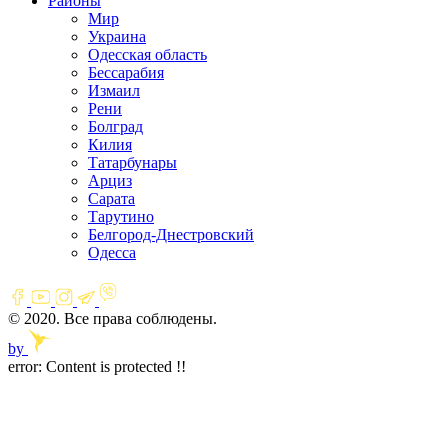
Районы
Мир
Украина
Одесская область
Бессарабия
Измаил
Рени
Болград
Килия
Татарбунары
Арциз
Сарата
Тарутино
Белгород-Днестровский
Одесса
© 2020. Все права соблюдены.
by
error:
Content is protected !!