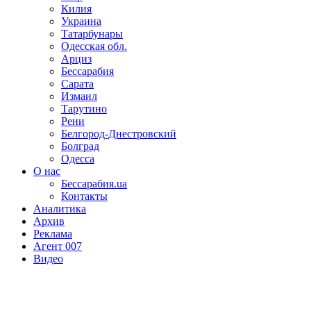
Килия
Украина
Татарбунары
Одесская обл.
Арциз
Бессарабия
Сарата
Измаил
Тарутино
Рени
Белгород-Днестровский
Болград
Одесса
О нас
Бессарабия.ua
Контакты
Аналитика
Архив
Реклама
Агент 007
Видео