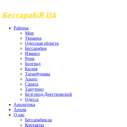
Районы
Мир
Украина
Одесская область
Бессарабия
Измаил
Рени
Болград
Килия
Татарбунары
Арциз
Сарата
Тарутино
Белгород-Днестровский
Одесса
Аналитика
Архив
О нас
Бессарабия.ua
Контакты