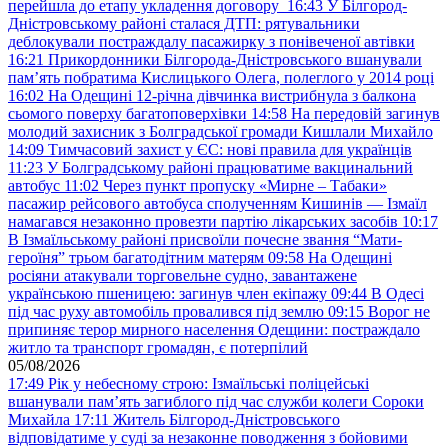
перейшла до етапу укладення договору
16:43
У Білгород-
Дністровському районі сталася ДТП: рятувальники
деблокували постраждалу пасажирку з понівеченої автівки
16:21
Прикордонники Білгорода-Дністровського вшанували
пам’ять побратима Кислицького Олега, полеглого у 2014 році
16:02
На Одещині 12-річна дівчинка вистрибнула з балкона
сьомого поверху багатоповерхівки
14:58
На передовій загинув
молодий захисник з Болградської громади Кишлали Михайло
14:09
Тимчасовий захист у ЄС: нові правила для українців
11:23
У Болградському районі працюватиме вакцинальний
автобус
11:02
Через пункт пропуску «Мирне – Табаки»
пасажир рейсового автобуса сполученням Кишинів — Ізмаїл
намагався незаконно провезти партію лікарських засобів
10:17
В Ізмаїльському районі присвоїли почесне звання “Мати-
героїня” трьом багатодітним матерям
09:58
На Одещині
росіяни атакували торговельне судно, завантажене
українською пшеницею: загинув член екіпажу
09:44
В Одесі
під час руху автомобіль провалився під землю
09:15
Ворог не
припиняє терор мирного населення Одещини: постраждало
житло та транспорт громадян, є потерпілий
05/08/2026
17:49
Рік у небесному строю: Ізмаїльські поліцейські
вшанували пам’ять загиблого під час служби колеги Сороки
Михайла
17:11
Житель Білгород-Дністровського
відповідатиме у суді за незаконне поводження з бойовими