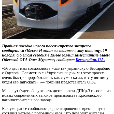
Пробная поездка нового пассажирского экспресса
сообщением Одесса-Измаил состоится в эту пятницу, 19
ноября. Об этом сегодня в Киеве заявил заместитель главы
Одесской ОГА Олег Муратов, сообщает
Бессарабия. UA.
«Это даст нам возможность «сшить» украинскую Бессарабию
с Одессой. Совместно с «Укрзализныцей» мы этот проект
очень быстро проработали и, как я уже сказал, в эту пятницу
будем его запускать», — пояснил представитель ОГА.
Маршрут будет обслуживать дизель поезд ДПКр-3 и состав из
новых современных вагонов производства Крюковского
вагоностроительного завода.
Как уже ранее сообщалось, ориентировочное время в пути
составит четыре с половиной часа. Это позволит жителям