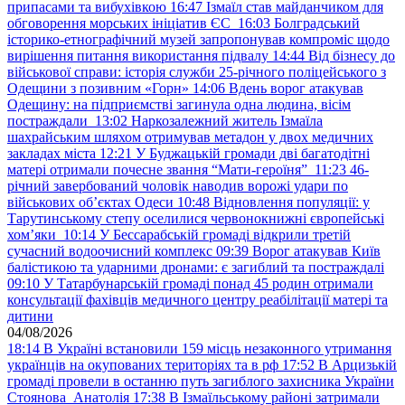
припасами та вибухівкою
16:47
Ізмаїл став майданчиком для
обговорення морських ініціатив ЄС
16:03
Болградський
історико-етнографічний музей запропонував компроміс щодо
вирішення питання використання підвалу
14:44
Від бізнесу до
військової справи: історія служби 25-річного поліцейського з
Одещини з позивним «Горн»
14:06
Вдень ворог атакував
Одещину: на підприємстві загинула одна людина, вісім
постраждали
13:02
Наркозалежний житель Ізмаїла
шахрайським шляхом отримував метадон у двох медичних
закладах міста
12:21
У Буджацькій громади дві багатодітні
матері отримали почесне звання “Мати-героїня”
11:23
46-
річний завербований чоловік наводив ворожі удари по
військових обʼєктах Одеси
10:48
Відновлення популяції: у
Тарутинському степу оселилися червонокнижні європейські
хом’яки
10:14
У Бессарабській громаді відкрили третій
сучасний водоочисний комплекс
09:39
Ворог атакував Київ
балістикою та ударними дронами: є загиблий та постраждалі
09:10
У Татарбунарській громаді понад 45 родин отримали
консультації фахівців медичного центру реабілітації матері та
дитини
04/08/2026
18:14
В Україні встановили 159 місць незаконного утримання
українців на окупованих територіях та в рф
17:52
В Арцизькій
громаді провели в останню путь загиблого захисника України
Стоянова Анатолія
17:38
В Ізмаїльському районі затримали