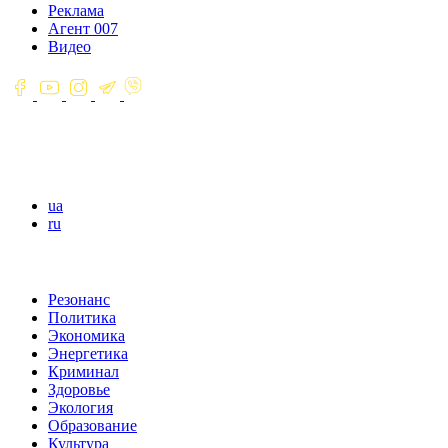
Реклама
Агент 007
Видео
ua
ru
Резонанс
Политика
Экономика
Энергетика
Криминал
Здоровье
Экология
Образование
Культура