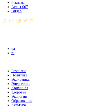
Реклама
Агент 007
Видео
ua
ru
Резонанс
Политика
Экономика
Энергетика
Криминал
Здоровье
Экология
Образование
Культура