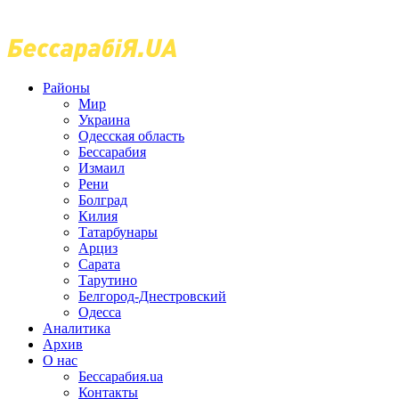
Районы
Мир
Украина
Одесская область
Бессарабия
Измаил
Рени
Болград
Килия
Татарбунары
Арциз
Сарата
Тарутино
Белгород-Днестровский
Одесса
Аналитика
Архив
О нас
Бессарабия.ua
Контакты