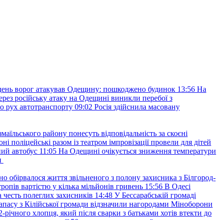
ень ворог атакував Одещину: пошкоджено будинок
13:56
На
ерез російську атаку на Одещині виникли перебої з
о рух автотранспорту
09:02
Росія здійснила масовану
маїльського району понесуть відповідальність за скоєні
ні поліцейські разом із театром імпровізації провели для дітей
ний автобус
11:05
На Одещині очікується зниження температури
и
но обірвалося життя звільненого з полону захисника з Білгород-
ропів вартістю у кілька мільйонів гривень
15:56
В Одесі
 честь полеглих захисників
14:48
У Бессарабській громаді
апасу з Кілійської громади відзначили нагородами Міноборони
2-річного хлопця, який після сварки з батьками хотів втекти до