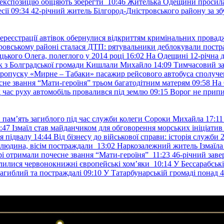
е експозицію обіцяють зберегти
10:46
Жителька Одещини просила с
сії
09:34
42-річний житель Білгород-Дністровського району за збу
ереєстрації автівок обернулися відкриттям кримінальних провад
ровському районі сталася ДТП: рятувальники деблокували постр
ького Олега, полеглого у 2014 році
16:02
На Одещині 12-річна д
к з Болградської громади Кишлали Михайло
14:09
Тимчасовий за
пропуску «Мирне – Табаки» пасажир рейсового автобуса сполуче
есне звання “Мати-героїня” трьом багатодітним матерям
09:58
На 
д час руху автомобіль провалився під землю
09:15
Ворог не припи
и пам’ять загиблого під час служби колеги Сороки Михайла
17:11
:47
Ізмаїл став майданчиком для обговорення морських ініціати
я підвалу
14:44
Від бізнесу до військової справи: історія служб
 людина, вісім постраждали
13:02
Наркозалежний житель Ізмаїл
ері отримали почесне звання “Мати-героїня”
11:23
46-річний заве
елилися червонокнижні європейські хом’яки
10:14
У Бессарабськ
загиблий та постраждалі
09:10
У Татарбунарській громаді понад 