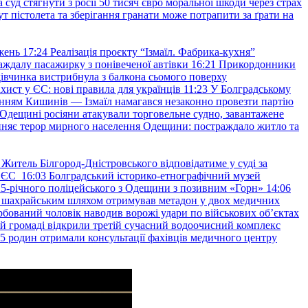
уд стягнути з росії 50 тисяч євро моральної шкоди через страх
т пістолета та зберігання гранати може потрапити за ґрати на
жень
17:24
Реалізація проєкту “Ізмаїл. Фабрика-кухня”
аждалу пасажирку з понівеченої автівки
16:21
Прикордонники
івчинка вистрибнула з балкона сьомого поверху
хист у ЄС: нові правила для українців
11:23
У Болградському
нням Кишинів — Ізмаїл намагався незаконно провезти партію
Одещині росіяни атакували торговельне судно, завантажене
няє терор мирного населення Одещини: постраждало житло та
Житель Білгород-Дністровського відповідатиме у суді за
в ЄС
16:03
Болградський історико-етнографічний музей
и 25-річного поліцейського з Одещини з позивним «Горн»
14:06
а шахрайським шляхом отримував метадон у двох медичних
рбований чоловік наводив ворожі удари по військових обʼєктах
ій громаді відкрили третій сучасний водоочисний комплекс
45 родин отримали консультації фахівців медичного центру