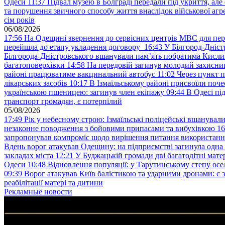
Одеси
11:37
Підвал музею в Болграді передали під укриття, ал
та порушення звичного способу життя внаслідок військової агре
сім років
06/08/2026
17:56
На Одещині звернення до сервісних центрів МВС для пер
перейшла до етапу укладення договору
16:43
У Білгород-Дніст
Білгорода-Дністровського вшанували пам’ять побратима Кислиц
багатоповерхівки
14:58
На передовій загинув молодий захисни
районі працюватиме вакцинальний автобус
11:02
Через пункт 
лікарських засобів
10:17
В Ізмаїльському районі присвоїли поч
українською пшеницею: загинув член екіпажу
09:44
В Одесі пі
транспорт громадян, є потерпілий
05/08/2026
17:49
Рік у небесному строю: Ізмаїльські поліцейські вшанувал
незаконне поводження з бойовими припасами та вибухівкою
16
запропонував компроміс щодо вирішення питання використанн
Вдень ворог атакував Одещину: на підприємстві загинула одна
закладах міста
12:21
У Буджацькій громади дві багатодітні мат
Одеси
10:48
Відновлення популяції: у Тарутинському степу ос
09:39
Ворог атакував Київ балістикою та ударними дронами: є 
реабілітації матері та дитини
Рекламные новости