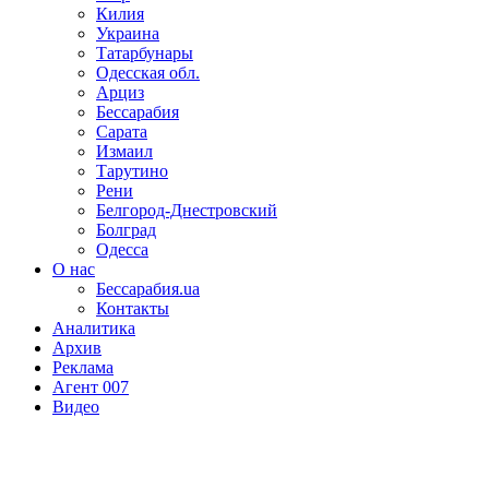
Килия
Украина
Татарбунары
Одесская обл.
Арциз
Бессарабия
Сарата
Измаил
Тарутино
Рени
Белгород-Днестровский
Болград
Одесса
О нас
Бессарабия.ua
Контакты
Аналитика
Архив
Реклама
Агент 007
Видео