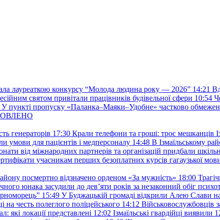
стала лауреаткою конкурсу “Молода людина року — 2026”
14:21
Вд
фесійним святом привітали працівників будівельної сфери
10:54
Ч
У пункті пропуску «Паланка–Маяки–Удобне» частково обмежен
 ОНОВЛЕНО
ть генераторів
17:30
Крали телефони та гроші: троє мешканців Із
и умови для пацієнтів і медперсоналу
14:48
В Ізмаїльському райо
донати від міжнародних партнерів та організацій придбали шкіль
сертифікати учасникам перших безоплатних курсів гагаузької мов
району посмертно відзначено орденом «За мужність»
18:00
Трагіч
чного юнака засудили до дев’яти років за незаконний обіг психот
орноморець”
15:49
У Буджацькій громаді відкрили Алею Слави на
 на честь полеглого поліцейського
14:12
Військовослужбовців з
: які локації представлені
12:02
Ізмаїльські гвардійці виявили 1