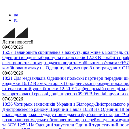
ua
ru
Лента новостей
09/08/2026
15:57
Талановита скрипалька з Бахмута, яка живе в Болграді, 
Одещині вводять заборону на вилов раків
12:28
В Ізмаїлі з про
електропостачанням, подачею води та мобільним звʼязком
09:57
комбіновану атаку на Одещину: відомо про 8 постраждалих
08/08/2026
18:21
Для медзакладів Одещини польські партнери передали шіс
крадіжки
16:12
В амбулаторіях Городненської громади покращил
інтерактивний урок безпеки
12:50
У Тарбунарській громаді за 
та короткочасні грозові дощі: прогноз
09:05
В Ізмаїлі вручили 
07/08/2026
18:36
Чотирьох захисників України з Білгород-Дністровського 
Дністровського району Щербини Павла
16:28
На Одещині 18-рі
внаслідок ворожого удару пошкоджено футбольний стадіон “Ч
розпочали громадське обговорення щодо перейменування вулиці
та ЗСУ
12:53
На Одещині запустили Єдиний туристичний портал