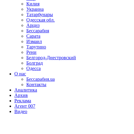
Килия
Украина
Татарбунары
Одесская обл.
Арциз
Бессарабия
Сарата
Измаил
Тарутино
Рени
Белгород-Днестровский
Болград
Одесса
О нас
Бессарабия.ua
Контакты
Аналитика
Архив
Реклама
Агент 007
Видео