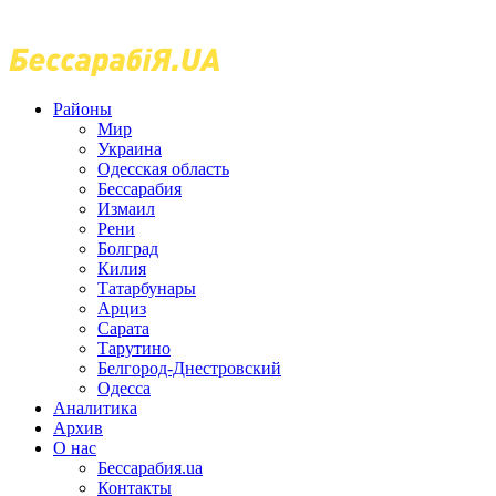
Районы
Мир
Украина
Одесская область
Бессарабия
Измаил
Рени
Болград
Килия
Татарбунары
Арциз
Сарата
Тарутино
Белгород-Днестровский
Одесса
Аналитика
Архив
О нас
Бессарабия.ua
Контакты