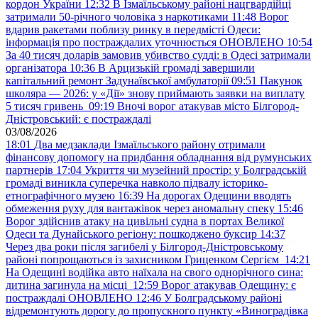
кордон України
12:32
В Ізмаїльському районі нацгвардійці
затримали 50-річного чоловіка з наркотиками
11:48
Ворог
вдарив ракетами поблизу ринку в передмісті Одеси:
інформація про постраждалих уточнюється ОНОВЛЕНО
10:54
За 40 тисяч доларів замовив убивство судді: в Одесі затримали
організатора
10:36
В Арцизькій громаді завершили
капітальний ремонт Задунаївської амбулаторії
09:51
Пакунок
школяра — 2026: у «Дії» знову приймають заявки на виплату
5 тисяч гривень
09:19
Вночі ворог атакував місто Білгород-
Дністровський: є постраждалі
03/08/2026
18:01
Два медзаклади Ізмаїльського району отримали
фінансову допомогу на придбання обладнання від румунських
партнерів
17:04
Укриття чи музейний простір: у Болградській
громаді виникла суперечка навколо підвалу історико-
етнографічного музею
16:39
На дорогах Одещини вводять
обмеження руху для вантажівок через аномальну спеку
15:46
Ворог здійснив атаку на цивільні судна в портах Великої
Одеси та Дунайського регіону: пошкоджено буксир
14:37
Через два роки після загибелі у Білгород-Дністровському
районі попрощаються із захисником Гриценком Сергієм
14:21
На Одещині водійка авто наїхала на свого однорічного сина:
дитина загинула на місці
12:59
Ворог атакував Одещину: є
постраждалі ОНОВЛЕНО
12:46
У Болградському районі
відремонтують дорогу до пропускного пункту «Виноградівка