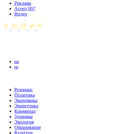
Реклама
Агент 007
Видео
ua
ru
Резонанс
Политика
Экономика
Энергетика
Криминал
Здоровье
Экология
Образование
Культура