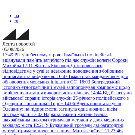
ua
ru
Лента новостей
05/08/2026
17:49
Рік у небесному строю: Ізмаїльські поліцейські
вшанували пам’ять загиблого під час служби колеги Сороки
Михайла
17:11
Житель Білгород-Дністровського
відповідатиме у суді за незаконне поводження з бойовими
припасами та вибухівкою
16:47
Ізмаїл став майданчиком для
обговорення морських ініціатив ЄС
16:03
Болградський
історико-етнографічний музей запропонував компроміс щодо
вирішення питання використання підвалу
14:44
Від бізнесу до
військової справи: історія служби 25-річного поліцейського з
Одещини з позивним «Горн»
14:06
Вдень ворог атакував
Одещину: на підприємстві загинула одна людина, вісім
постраждали
13:02
Наркозалежний житель Ізмаїла
шахрайським шляхом отримував метадон у двох медичних
закладах міста
12:21
У Буджацькій громади дві багатодітні
матері отримали почесне звання “Мати-героїня”
11:23
46-