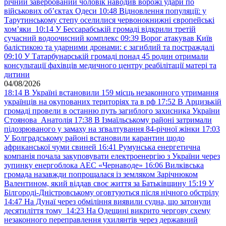
річний завербований чоловік наводив ворожі удари по
військових обʼєктах Одеси
10:48
Відновлення популяції: у
Тарутинському степу оселилися червонокнижні європейські
хом’яки
10:14
У Бессарабській громаді відкрили третій
сучасний водоочисний комплекс
09:39
Ворог атакував Київ
балістикою та ударними дронами: є загиблий та постраждалі
09:10
У Татарбунарській громаді понад 45 родин отримали
консультації фахівців медичного центру реабілітації матері та
дитини
04/08/2026
18:14
В Україні встановили 159 місць незаконного утримання
українців на окупованих територіях та в рф
17:52
В Арцизькій
громаді провели в останню путь загиблого захисника України
Стоянова Анатолія
17:38
В Ізмаїльському районі затримали
підозрюваного у замаху на зґвалтування 84-річної жінки
17:03
У Болградському районі встановили карантин щодо
африканської чуми свиней
16:41
Румунська енергетична
компанія почала закуповувати електроенергію з України через
зупинку енергоблока АЕС «Чернаводе»
16:06
Вилківська
громада назавжди попрощалася із земляком Зарічнюком
Валентином, який віддав своє життя за Батьківщину
15:19
У
Білгороді-Дністровському оговтуються після нічного обстрілу
14:47
На Дунаї через обміління виявили судна, що затонули
десятиліття тому
14:23
На Одещині викрито чергову схему
незаконного переправлення ухилянтів через державний