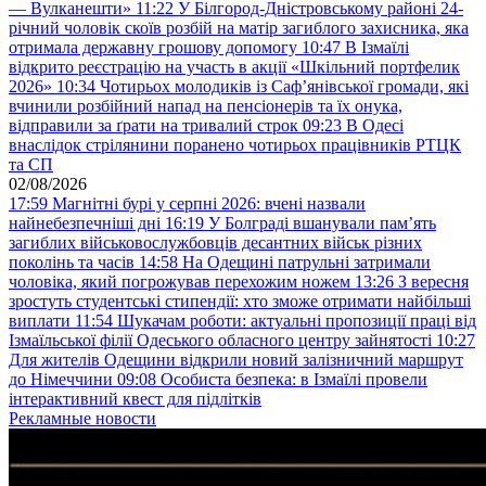
— Вулканешти»
11:22
У Білгород-Дністровському районі 24-
річний чоловік скоїв розбій на матір загиблого захисника, яка
отримала державну грошову допомогу
10:47
В Ізмаїлі
відкрито реєстрацію на участь в акції «Шкільний портфелик
2026»
10:34
Чотирьох молодиків із Саф’янівської громади, які
вчинили розбійний напад на пенсіонерів та їх онука,
відправили за ґрати на тривалий строк
09:23
В Одесі
внаслідок стрілянини поранено чотирьох працівників РТЦК
та СП
02/08/2026
17:59
Магнітні бурі у серпні 2026: вчені назвали
найнебезпечніші дні
16:19
У Болграді вшанували пам’ять
загиблих військовослужбовців десантних військ різних
поколінь та часів
14:58
На Одещині патрульні затримали
чоловіка, який погрожував перехожим ножем
13:26
З вересня
зростуть студентські стипендії: хто зможе отримати найбільші
виплати
11:54
Шукачам роботи: актуальні пропозиції праці від
Ізмаїльської філії Одеського обласного центру зайнятості
10:27
Для жителів Одещини відкрили новий залізничний маршрут
до Німеччини
09:08
Особиста безпека: в Ізмаїлі провели
інтерактивний квест для підлітків
Рекламные новости