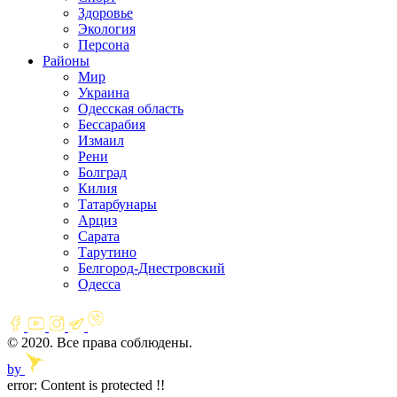
Здоровье
Экология
Персона
Районы
Мир
Украина
Одесская область
Бессарабия
Измаил
Рени
Болград
Килия
Татарбунары
Арциз
Сарата
Тарутино
Белгород-Днестровский
Одесса
© 2020. Все права соблюдены.
by
error:
Content is protected !!