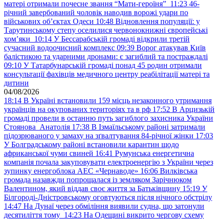
матері отримали почесне звання “Мати-героїня”
11:23
46-
річний завербований чоловік наводив ворожі удари по
військових обʼєктах Одеси
10:48
Відновлення популяції: у
Тарутинському степу оселилися червонокнижні європейські
хом’яки
10:14
У Бессарабській громаді відкрили третій
сучасний водоочисний комплекс
09:39
Ворог атакував Київ
балістикою та ударними дронами: є загиблий та постраждалі
09:10
У Татарбунарській громаді понад 45 родин отримали
консультації фахівців медичного центру реабілітації матері та
дитини
04/08/2026
18:14
В Україні встановили 159 місць незаконного утримання
українців на окупованих територіях та в рф
17:52
В Арцизькій
громаді провели в останню путь загиблого захисника України
Стоянова Анатолія
17:38
В Ізмаїльському районі затримали
підозрюваного у замаху на зґвалтування 84-річної жінки
17:03
У Болградському районі встановили карантин щодо
африканської чуми свиней
16:41
Румунська енергетична
компанія почала закуповувати електроенергію з України через
зупинку енергоблока АЕС «Чернаводе»
16:06
Вилківська
громада назавжди попрощалася із земляком Зарічнюком
Валентином, який віддав своє життя за Батьківщину
15:19
У
Білгороді-Дністровському оговтуються після нічного обстрілу
14:47
На Дунаї через обміління виявили судна, що затонули
десятиліття тому
14:23
На Одещині викрито чергову схему