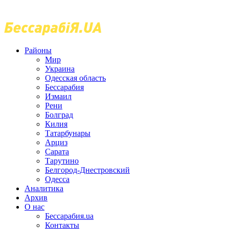
Районы
Мир
Украина
Одесская область
Бессарабия
Измаил
Рени
Болград
Килия
Татарбунары
Арциз
Сарата
Тарутино
Белгород-Днестровский
Одесса
Аналитика
Архив
О нас
Бессарабия.ua
Контакты