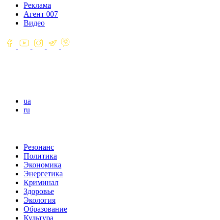
Реклама
Агент 007
Видео
ua
ru
Резонанс
Политика
Экономика
Энергетика
Криминал
Здоровье
Экология
Образование
Культура