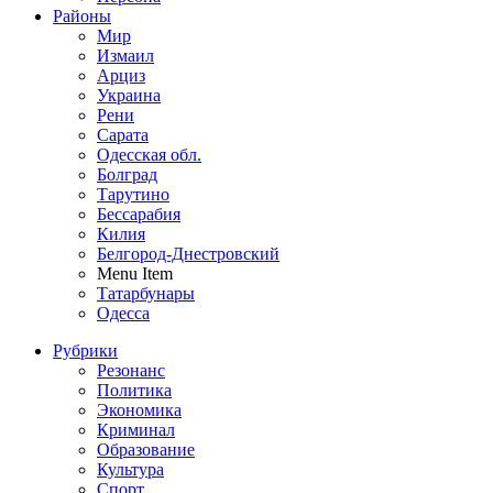
Районы
Мир
Измаил
Арциз
Украина
Рени
Сарата
Одесская обл.
Болград
Тарутино
Бессарабия
Килия
Белгород-Днестровский
Menu Item
Татарбунары
Одесса
Рубрики
Резонанс
Политика
Экономика
Криминал
Образование
Культура
Спорт