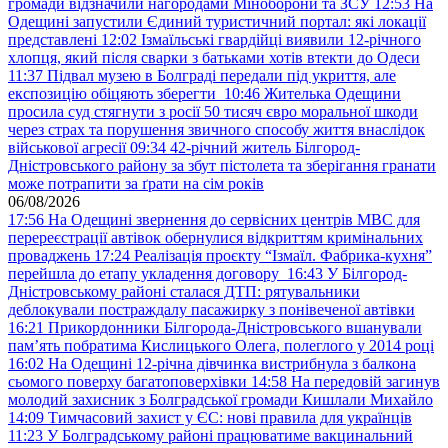
громади відзначили нагородами Міноборони та ЗСУ
12:53
На
Одещині запустили Єдиний туристичний портал: які локації
представлені
12:02
Ізмаїльські гвардійці виявили 12-річного
хлопця, який після сварки з батьками хотів втекти до Одеси
11:37
Підвал музею в Болграді передали під укриття, але
експозицію обіцяють зберегти
10:46
Жителька Одещини
просила суд стягнути з росії 50 тисяч євро моральної шкоди
через страх та порушення звичного способу життя внаслідок
військової агресії
09:34
42-річний житель Білгород-
Дністровського району за збут пістолета та зберігання гранати
може потрапити за ґрати на сім років
06/08/2026
17:56
На Одещині звернення до сервісних центрів МВС для
перереєстрації автівок обернулися відкриттям кримінальних
проваджень
17:24
Реалізація проєкту “Ізмаїл. Фабрика-кухня”
перейшла до етапу укладення договору
16:43
У Білгород-
Дністровському районі сталася ДТП: рятувальники
деблокували постраждалу пасажирку з понівеченої автівки
16:21
Прикордонники Білгорода-Дністровського вшанували
пам’ять побратима Кислицького Олега, полеглого у 2014 році
16:02
На Одещині 12-річна дівчинка вистрибнула з балкона
сьомого поверху багатоповерхівки
14:58
На передовій загинув
молодий захисник з Болградської громади Кишлали Михайло
14:09
Тимчасовий захист у ЄС: нові правила для українців
11:23
У Болградському районі працюватиме вакцинальний