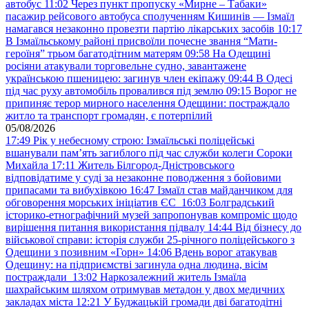
автобус
11:02
Через пункт пропуску «Мирне – Табаки»
пасажир рейсового автобуса сполученням Кишинів — Ізмаїл
намагався незаконно провезти партію лікарських засобів
10:17
В Ізмаїльському районі присвоїли почесне звання “Мати-
героїня” трьом багатодітним матерям
09:58
На Одещині
росіяни атакували торговельне судно, завантажене
українською пшеницею: загинув член екіпажу
09:44
В Одесі
під час руху автомобіль провалився під землю
09:15
Ворог не
припиняє терор мирного населення Одещини: постраждало
житло та транспорт громадян, є потерпілий
05/08/2026
17:49
Рік у небесному строю: Ізмаїльські поліцейські
вшанували пам’ять загиблого під час служби колеги Сороки
Михайла
17:11
Житель Білгород-Дністровського
відповідатиме у суді за незаконне поводження з бойовими
припасами та вибухівкою
16:47
Ізмаїл став майданчиком для
обговорення морських ініціатив ЄС
16:03
Болградський
історико-етнографічний музей запропонував компроміс щодо
вирішення питання використання підвалу
14:44
Від бізнесу до
військової справи: історія служби 25-річного поліцейського з
Одещини з позивним «Горн»
14:06
Вдень ворог атакував
Одещину: на підприємстві загинула одна людина, вісім
постраждали
13:02
Наркозалежний житель Ізмаїла
шахрайським шляхом отримував метадон у двох медичних
закладах міста
12:21
У Буджацькій громади дві багатодітні