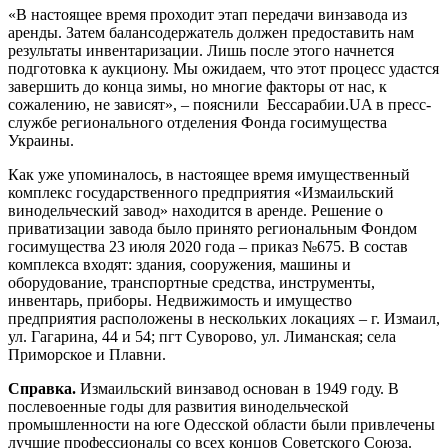
«В настоящее время проходит этап передачи винзавода из
аренды. Затем балансодержатель должен предоставить нам
результаты инвентаризации. Лишь после этого начнется
подготовка к аукциону. Мы ожидаем, что этот процесс удастся
завершить до конца зимы, но многие факторы от нас, к
сожалению, не зависят», – пояснили Бессарабии.UA в пресс-
службе регионального отделения Фонда госимущества
Украины.
Как уже упоминалось, в настоящее время имущественный
комплекс государственного предприятия «Измаильский
винодельческий завод» находится в аренде. Решение о
приватизации завода было принято региональным Фондом
госимущества 23 июля 2020 года – приказ №675. В состав
комплекса входят: здания, сооружения, машины и
оборудование, транспортные средства, инструменты,
инвентарь, приборы. Недвижимость и имущество
предприятия расположены в нескольких локациях – г. Измаил,
ул. Гагарина, 44 и 54; пгт Суворово, ул. Лиманская; села
Приморское и Плавни.
Справка.
Измаильский винзавод основан в 1949 году. В
послевоенные годы для развития винодельческой
промышленности на юге Одесской области были привлечены
лучшие профессионалы со всех концов Советского Союза.