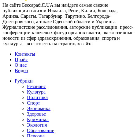
На сайте БессарабіЯ.UA вы найдете самые свежие
публикации о жизни Измаила, Рени, Килии, Болграда,
Арциза, Сараты, Татарбунар, Тарутино, Белгорода-
Днестровского, а также Одесской области и Украины.
Журналистские расследования, авторские публикации, пресс-
конференции ключевых фигур органов власти, эксклюзивные
новости из сфер здравохранения, образования, спорта и
культуры – все это есть на страницах сайта
Контакты
Прайс
О нас
Видео
Рубрики
Резонанс
Культура
Политика
Спорт
Экономика
Здоровье
Криминал
Экология
Образование
Персона