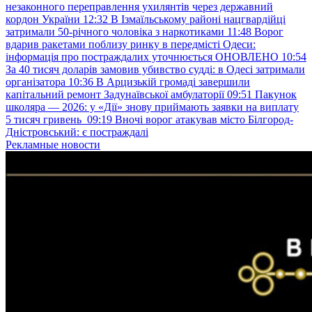
незаконного переправлення ухилянтів через державний
кордон України
12:32
В Ізмаїльському районі нацгвардійці
затримали 50-річного чоловіка з наркотиками
11:48
Ворог
вдарив ракетами поблизу ринку в передмісті Одеси:
інформація про постраждалих уточнюється ОНОВЛЕНО
10:54
За 40 тисяч доларів замовив убивство судді: в Одесі затримали
організатора
10:36
В Арцизькій громаді завершили
капітальний ремонт Задунаївської амбулаторії
09:51
Пакунок
школяра — 2026: у «Дії» знову приймають заявки на виплату
5 тисяч гривень
09:19
Вночі ворог атакував місто Білгород-
Дністровський: є постраждалі
Рекламные новости