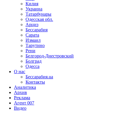
Килия
Украина
Татарбунары
Одесская обл.
Арциз
Бессарабия
Сарата
Измаил
Тарутино
Рени
Белгород-Днестровский
Болград
Одесса
О нас
Бессарабия.ua
Контакты
Аналитика
Архив
Реклама
Агент 007
Видео