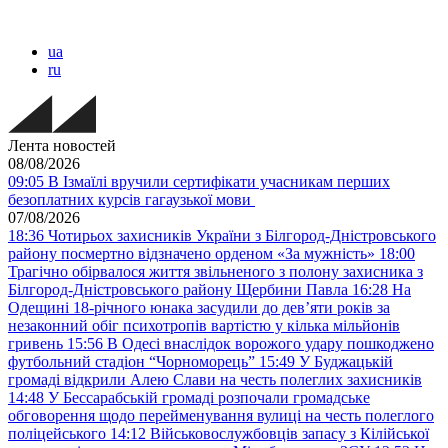
ua
ru
Лента новостей
08/08/2026
09:05
В Ізмаїлі вручили сертифікати учасникам перших
безоплатних курсів гагаузької мови
07/08/2026
18:36
Чотирьох захисників України з Білгород-Дністровського
району посмертно відзначено орденом «За мужність»
18:00
Трагічно обірвалося життя звільненого з полону захисника з
Білгород-Дністровського району Щербини Павла
16:28
На
Одещині 18-річного юнака засудили до дев’яти років за
незаконний обіг психотропів вартістю у кілька мільйонів
гривень
15:56
В Одесі внаслідок ворожого удару пошкоджено
футбольний стадіон “Чорноморець”
15:49
У Буджацькій
громаді відкрили Алею Слави на честь полеглих захисників
14:48
У Бессарабській громаді розпочали громадське
обговорення щодо перейменування вулиці на честь полеглого
поліцейського
14:12
Військовослужбовців запасу з Кілійської