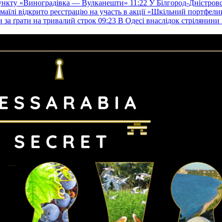
пункту «Виноградівка — Вулканешти»
11:22
У Білгород-Дністровс
змаїлі відкрито реєстрацію на участь в акції «Шкільний портфели
и за ґрати на тривалий строк
09:23
В Одесі внаслідок стрілянин