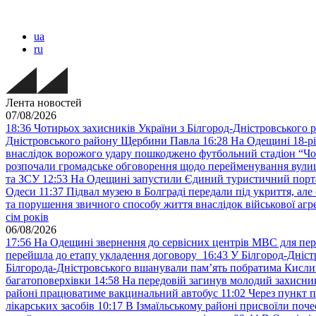
ua
ru
Лента новостей
07/08/2026
18:36
Чотирьох захисників України з Білгород-Дністровського 
Дністровського району Щербини Павла
16:28
На Одещині 18-рі
внаслідок ворожого удару пошкоджено футбольний стадіон “Ч
розпочали громадське обговорення щодо перейменування вулиці
та ЗСУ
12:53
На Одещині запустили Єдиний туристичний портал
Одеси
11:37
Підвал музею в Болграді передали під укриття, ал
та порушення звичного способу життя внаслідок військової агре
сім років
06/08/2026
17:56
На Одещині звернення до сервісних центрів МВС для пер
перейшла до етапу укладення договору
16:43
У Білгород-Дніст
Білгорода-Дністровського вшанували пам’ять побратима Кислиц
багатоповерхівки
14:58
На передовій загинув молодий захисни
районі працюватиме вакцинальний автобус
11:02
Через пункт 
лікарських засобів
10:17
В Ізмаїльському районі присвоїли поч