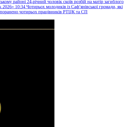
ькому районі 24-річний чоловік скоїв розбій на матір загиблого
к 2026»
10:34
Чотирьох молодиків із Саф’янівської громади, які
и поранено чотирьох працівників РТЦК та СП