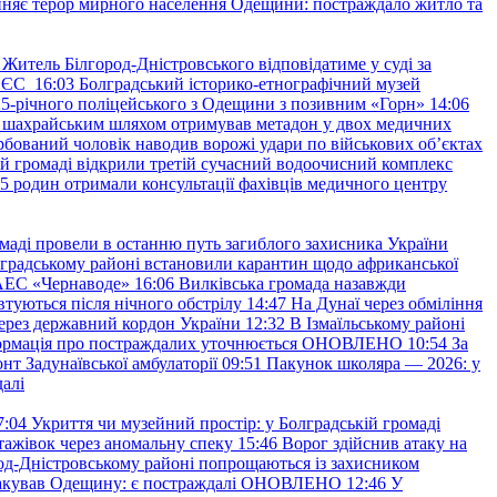
няє терор мирного населення Одещини: постраждало житло та
Житель Білгород-Дністровського відповідатиме у суді за
в ЄС
16:03
Болградський історико-етнографічний музей
и 25-річного поліцейського з Одещини з позивним «Горн»
14:06
а шахрайським шляхом отримував метадон у двох медичних
рбований чоловік наводив ворожі удари по військових обʼєктах
ій громаді відкрили третій сучасний водоочисний комплекс
45 родин отримали консультації фахівців медичного центру
маді провели в останню путь загиблого захисника України
градському районі встановили карантин щодо африканської
 АЕС «Чернаводе»
16:06
Вилківська громада назавжди
втуються після нічного обстрілу
14:47
На Дунаї через обміління
ерез державний кордон України
12:32
В Ізмаїльському районі
інформація про постраждалих уточнюється ОНОВЛЕНО
10:54
За
т Задунаївської амбулаторії
09:51
Пакунок школяра — 2026: у
далі
7:04
Укриття чи музейний простір: у Болградській громаді
ажівок через аномальну спеку
15:46
Ворог здійснив атаку на
ород-Дністровському районі попрощаються із захисником
акував Одещину: є постраждалі ОНОВЛЕНО
12:46
У