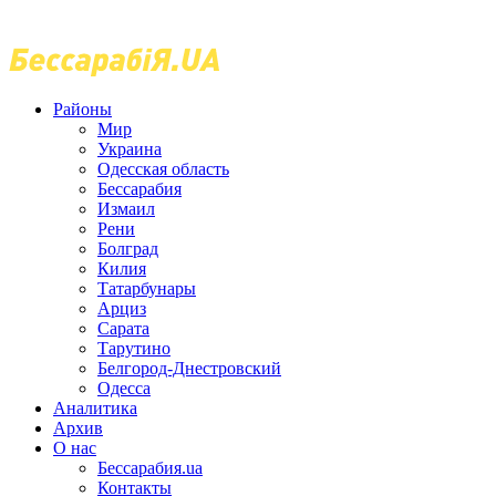
Районы
Мир
Украина
Одесская область
Бессарабия
Измаил
Рени
Болград
Килия
Татарбунары
Арциз
Сарата
Тарутино
Белгород-Днестровский
Одесса
Аналитика
Архив
О нас
Бессарабия.ua
Контакты