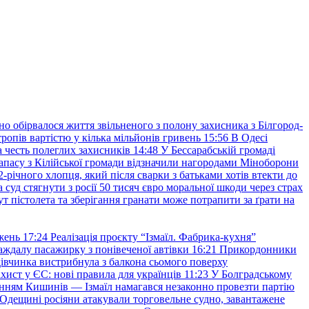
но обірвалося життя звільненого з полону захисника з Білгород-
ропів вартістю у кілька мільйонів гривень
15:56
В Одесі
 честь полеглих захисників
14:48
У Бессарабській громаді
апасу з Кілійської громади відзначили нагородами Міноборони
2-річного хлопця, який після сварки з батьками хотів втекти до
уд стягнути з росії 50 тисяч євро моральної шкоди через страх
т пістолета та зберігання гранати може потрапити за ґрати на
жень
17:24
Реалізація проєкту “Ізмаїл. Фабрика-кухня”
аждалу пасажирку з понівеченої автівки
16:21
Прикордонники
івчинка вистрибнула з балкона сьомого поверху
хист у ЄС: нові правила для українців
11:23
У Болградському
нням Кишинів — Ізмаїл намагався незаконно провезти партію
Одещині росіяни атакували торговельне судно, завантажене