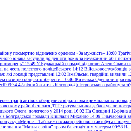
району посмертно відзначено орденом «За мужність»
18:00
Трагіч
чного юнака засудили до дев’яти років за незаконний обіг психот
орноморець”
15:49
У Буджацькій громаді відкрили Алею Слави на
 на честь полеглого поліцейського
14:12
Військовослужбовців з
: які локації представлені
12:02
Ізмаїльські гвардійці виявили 1
е експозицію обіцяють зберегти
10:46
Жителька Одещини просила с
сії
09:34
42-річний житель Білгород-Дністровського району за збу
ереєстрації автівок обернулися відкриттям кримінальних провад
ровському районі сталася ДТП: рятувальники деблокували постр
ького Олега, полеглого у 2014 році
16:02
На Одещині 12-річна д
к з Болградської громади Кишлали Михайло
14:09
Тимчасовий за
пропуску «Мирне – Табаки» пасажир рейсового автобуса сполуче
есне звання “Мати-героїня” трьом багатодітним матерям
09:58
На 