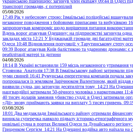
українською пшеницею: загинув член екіпажу
09:44
В Одесі пі
транспорт громадян, є потерпілий
05/08/2026
17:49
Рік у небесному строю: Ізмаїльські поліцейські вшанувал
незаконне поводження з бойовими припасами та вибухівкою
16
запропонував компроміс щодо вирішення питання використанн
Вдень ворог атакував Одещину: на підприємстві загинула одна
закладах міста
12:21
У Буджацькій громади дві багатодітні мат
Одеси
10:48
Відновлення популяції: у Тарутинському степу ос
09:39
Ворог атакував Київ балістикою та ударними дронами: є 
реабілітації матері та дитини
04/08/2026
18:14
В Україні встановили 159 місць незаконного утримання ук
Стоянова Анатолія
17:38
В Ізмаїльському районі затримали під
чуми свиней
16:41
Румунська енергетична компанія почала зак
попрощалася із земляком Зарічнюком Валентином, який віддав 
виявили судна, що затонули десятиліття тому
14:23
На Одещині
нацгвардійці затримали 50-річного чоловіка з наркотиками
11:4
40 тисяч доларів замовив убивство судді: в Одесі затримали орг
«Дії» знову приймають заявки на виплату 5 тисяч гривень
09:1
03/08/2026
18:01
Два медзаклади Ізмаїльського району отримали фінансов
виникла суперечка навколо підвалу історико-етнографічного м
цивільні судна в портах Великої Одеси та Дунайського регіону
Гриценком Сергієм
14:21
На Одещині водійка авто наїхала на 