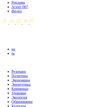
Реклама
Агент 007
Видео
ua
ru
Резонанс
Политика
Экономика
Энергетика
Криминал
Здоровье
Экология
Образование
Культура