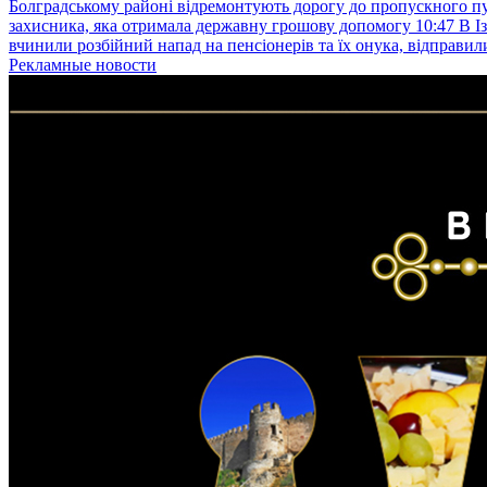
Болградському районі відремонтують дорогу до пропускного 
захисника, яка отримала державну грошову допомогу
10:47
В І
вчинили розбійний напад на пенсіонерів та їх онука, відправил
Рекламные новости