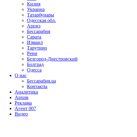
Килия
Украина
Татарбунары
Одесская обл.
Арциз
Бессарабия
Сарата
Измаил
Тарутино
Рени
Белгород-Днестровский
Болград
Одесса
О нас
Бессарабия.ua
Контакты
Аналитика
Архив
Реклама
Агент 007
Видео