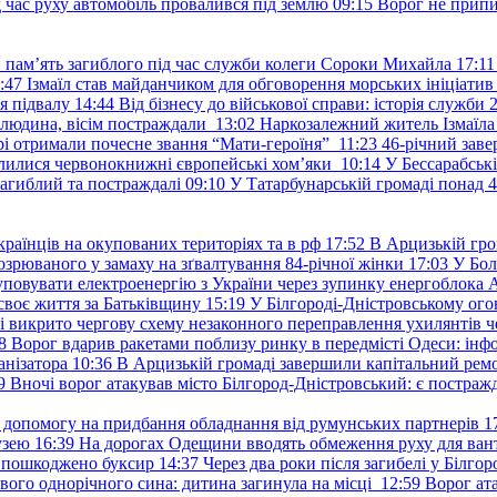
д час руху автомобіль провалився під землю
09:15
Ворог не припи
и пам’ять загиблого під час служби колеги Сороки Михайла
17:11
:47
Ізмаїл став майданчиком для обговорення морських ініціати
я підвалу
14:44
Від бізнесу до військової справи: історія служб
 людина, вісім постраждали
13:02
Наркозалежний житель Ізмаїл
ері отримали почесне звання “Мати-героїня”
11:23
46-річний заве
елилися червонокнижні європейські хом’яки
10:14
У Бессарабськ
загиблий та постраждалі
09:10
У Татарбунарській громаді понад 
раїнців на окупованих територіях та в рф
17:52
В Арцизькій гро
озрюваного у замаху на зґвалтування 84-річної жінки
17:03
У Бол
уповувати електроенергію з України через зупинку енергоблока
своє життя за Батьківщину
15:19
У Білгороді-Дністровському ого
 викрито чергову схему незаконного переправлення ухилянтів ч
8
Ворог вдарив ракетами поблизу ринку в передмісті Одеси: 
анізатора
10:36
В Арцизькій громаді завершили капітальний ремон
9
Вночі ворог атакував місто Білгород-Дністровський: є постраж
у допомогу на придбання обладнання від румунських партнерів
1
узею
16:39
На дорогах Одещини вводять обмеження руху для вант
: пошкоджено буксир
14:37
Через два роки після загибелі у Білг
свого однорічного сина: дитина загинула на місці
12:59
Ворог ат