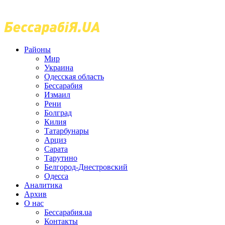
Районы
Мир
Украина
Одесская область
Бессарабия
Измаил
Рени
Болград
Килия
Татарбунары
Арциз
Сарата
Тарутино
Белгород-Днестровский
Одесса
Аналитика
Архив
О нас
Бессарабия.ua
Контакты