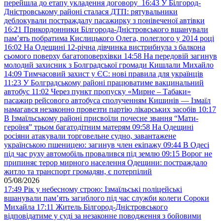
перейшла до етапу укладення договору
16:43
У Білгород-
Дністровському районі сталася ДТП: рятувальники
деблокували постраждалу пасажирку з понівеченої автівки
16:21
Прикордонники Білгорода-Дністровського вшанували
пам’ять побратима Кислицького Олега, полеглого у 2014 році
16:02
На Одещині 12-річна дівчинка вистрибнула з балкона
сьомого поверху багатоповерхівки
14:58
На передовій загинув
молодий захисник з Болградської громади Кишлали Михайло
14:09
Тимчасовий захист у ЄС: нові правила для українців
11:23
У Болградському районі працюватиме вакцинальний
автобус
11:02
Через пункт пропуску «Мирне – Табаки»
пасажир рейсового автобуса сполученням Кишинів — Ізмаїл
намагався незаконно провезти партію лікарських засобів
10:17
В Ізмаїльському районі присвоїли почесне звання “Мати-
героїня” трьом багатодітним матерям
09:58
На Одещині
росіяни атакували торговельне судно, завантажене
українською пшеницею: загинув член екіпажу
09:44
В Одесі
під час руху автомобіль провалився під землю
09:15
Ворог не
припиняє терор мирного населення Одещини: постраждало
житло та транспорт громадян, є потерпілий
05/08/2026
17:49
Рік у небесному строю: Ізмаїльські поліцейські
вшанували пам’ять загиблого під час служби колеги Сороки
Михайла
17:11
Житель Білгород-Дністровського
відповідатиме у суді за незаконне поводження з бойовими