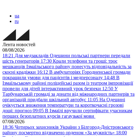
ua
ru
Лента новостей
08/08/2026
18:21
Для медзакладів Одещини польські партнери передали
шість генераторів
17:30
Крали телефони та гроші: троє
мешканців Ізмаїльського району понесуть відповідальність за
скоєні крадіжки
16:12
В амбулаторіях Городненської громади
покращили умови для пацієнтів і медперсоналу
14:48
В
Ізмаїльському районі поліцейські разом із театром імпровізації
провели для дітей інтерактивний урок безпеки
12:50
У
Тарбунарській громаді за донати від міжнародних партнерів та
організацій придбали шкільний автобус
11:05
На Одещині
очікується зниження температури та короткочасні грозові
дощі: прогноз
09:05
В Ізмаїлі вручили сертифікати учасникам
перших безоплатних курсів гагаузької мови
07/08/2026
18:36
Чотирьох захисників України з Білгород-Дністровського
району посмертно відзначено орденом «За мужність»
18:00