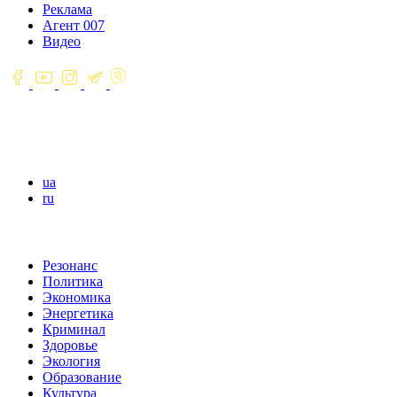
Реклама
Агент 007
Видео
ua
ru
Резонанс
Политика
Экономика
Энергетика
Криминал
Здоровье
Экология
Образование
Культура