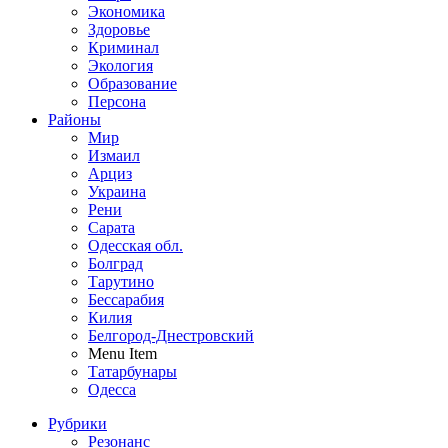
Экономика
Здоровье
Криминал
Экология
Образование
Персона
Районы
Мир
Измаил
Арциз
Украина
Рени
Сарата
Одесская обл.
Болград
Тарутино
Бессарабия
Килия
Белгород-Днестровский
Menu Item
Татарбунары
Одесса
Рубрики
Резонанс