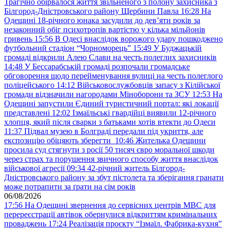
Трагічно обірвалося життя звільненого з полону захисника з
Білгород-Дністровського району Щербини Павла
16:28
На
Одещині 18-річного юнака засудили до дев’яти років за
незаконний обіг психотропів вартістю у кілька мільйонів
гривень
15:56
В Одесі внаслідок ворожого удару пошкоджено
футбольний стадіон “Чорноморець”
15:49
У Буджацькій
громаді відкрили Алею Слави на честь полеглих захисників
14:48
У Бессарабській громаді розпочали громадське
обговорення щодо перейменування вулиці на честь полеглого
поліцейського
14:12
Військовослужбовців запасу з Кілійської
громади відзначили нагородами Міноборони та ЗСУ
12:53
На
Одещині запустили Єдиний туристичний портал: які локації
представлені
12:02
Ізмаїльські гвардійці виявили 12-річного
хлопця, який після сварки з батьками хотів втекти до Одеси
11:37
Підвал музею в Болграді передали під укриття, але
експозицію обіцяють зберегти
10:46
Жителька Одещини
просила суд стягнути з росії 50 тисяч євро моральної шкоди
через страх та порушення звичного способу життя внаслідок
військової агресії
09:34
42-річний житель Білгород-
Дністровського району за збут пістолета та зберігання гранати
може потрапити за ґрати на сім років
06/08/2026
17:56
На Одещині звернення до сервісних центрів МВС для
перереєстрації автівок обернулися відкриттям кримінальних
проваджень
17:24
Реалізація проєкту “Ізмаїл. Фабрика-кухня”