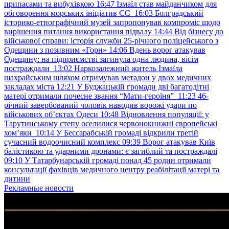
припасами та вибухівкою
16:47
Ізмаїл став майданчиком для
обговорення морських ініціатив ЄС
16:03
Болградський
історико-етнографічний музей запропонував компроміс щодо
вирішення питання використання підвалу
14:44
Від бізнесу до
військової справи: історія служби 25-річного поліцейського з
Одещини з позивним «Горн»
14:06
Вдень ворог атакував
Одещину: на підприємстві загинула одна людина, вісім
постраждали
13:02
Наркозалежний житель Ізмаїла
шахрайським шляхом отримував метадон у двох медичних
закладах міста
12:21
У Буджацькій громади дві багатодітні
матері отримали почесне звання “Мати-героїня”
11:23
46-
річний завербований чоловік наводив ворожі удари по
військових обʼєктах Одеси
10:48
Відновлення популяції: у
Тарутинському степу оселилися червонокнижні європейські
хом’яки
10:14
У Бессарабській громаді відкрили третій
сучасний водоочисний комплекс
09:39
Ворог атакував Київ
балістикою та ударними дронами: є загиблий та постраждалі
09:10
У Татарбунарській громаді понад 45 родин отримали
консультації фахівців медичного центру реабілітації матері та
дитини
Рекламные новости