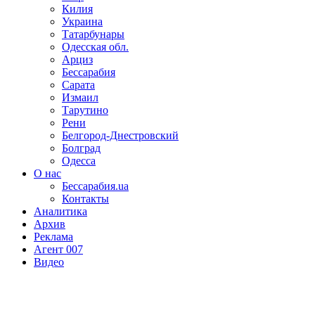
Килия
Украина
Татарбунары
Одесская обл.
Арциз
Бессарабия
Сарата
Измаил
Тарутино
Рени
Белгород-Днестровский
Болград
Одесса
О нас
Бессарабия.ua
Контакты
Аналитика
Архив
Реклама
Агент 007
Видео