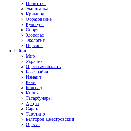
Политика
Экономика
Криминал
Образование
Культура
Спорт
Здоровье
Экология
Персона
Районы
Мир
Украина
Одесская область
Бессарабия
Измаил
Рени
Болград
Килия
Татарбунары
Арциз
Сарата
Тарутино
Белгород-Днестровский
Одесса