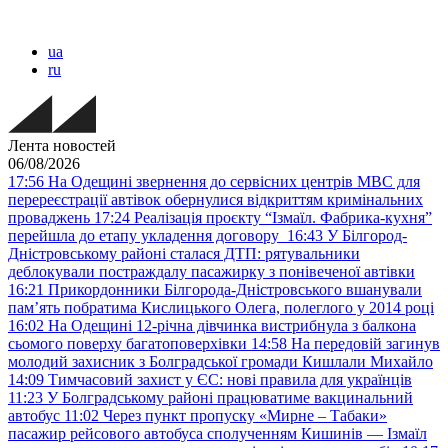
ua
ru
Лента новостей
06/08/2026
17:56
На Одещині звернення до сервісних центрів МВС для
перереєстрації автівок обернулися відкриттям кримінальних
проваджень
17:24
Реалізація проєкту “Ізмаїл. Фабрика-кухня”
перейшла до етапу укладення договору
16:43
У Білгород-
Дністровському районі сталася ДТП: рятувальники
деблокували постраждалу пасажирку з понівеченої автівки
16:21
Прикордонники Білгорода-Дністровського вшанували
пам’ять побратима Кислицького Олега, полеглого у 2014 році
16:02
На Одещині 12-річна дівчинка вистрибнула з балкона
сьомого поверху багатоповерхівки
14:58
На передовій загинув
молодий захисник з Болградської громади Кишлали Михайло
14:09
Тимчасовий захист у ЄС: нові правила для українців
11:23
У Болградському районі працюватиме вакцинальний
автобус
11:02
Через пункт пропуску «Мирне – Табаки»
пасажир рейсового автобуса сполученням Кишинів — Ізмаїл