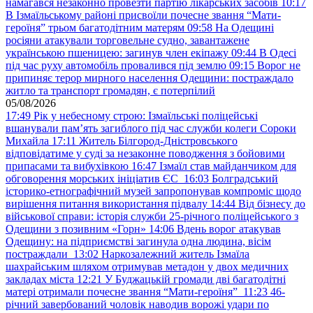
намагався незаконно провезти партію лікарських засобів
10:17
В Ізмаїльському районі присвоїли почесне звання “Мати-
героїня” трьом багатодітним матерям
09:58
На Одещині
росіяни атакували торговельне судно, завантажене
українською пшеницею: загинув член екіпажу
09:44
В Одесі
під час руху автомобіль провалився під землю
09:15
Ворог не
припиняє терор мирного населення Одещини: постраждало
житло та транспорт громадян, є потерпілий
05/08/2026
17:49
Рік у небесному строю: Ізмаїльські поліцейські
вшанували пам’ять загиблого під час служби колеги Сороки
Михайла
17:11
Житель Білгород-Дністровського
відповідатиме у суді за незаконне поводження з бойовими
припасами та вибухівкою
16:47
Ізмаїл став майданчиком для
обговорення морських ініціатив ЄС
16:03
Болградський
історико-етнографічний музей запропонував компроміс щодо
вирішення питання використання підвалу
14:44
Від бізнесу до
військової справи: історія служби 25-річного поліцейського з
Одещини з позивним «Горн»
14:06
Вдень ворог атакував
Одещину: на підприємстві загинула одна людина, вісім
постраждали
13:02
Наркозалежний житель Ізмаїла
шахрайським шляхом отримував метадон у двох медичних
закладах міста
12:21
У Буджацькій громади дві багатодітні
матері отримали почесне звання “Мати-героїня”
11:23
46-
річний завербований чоловік наводив ворожі удари по