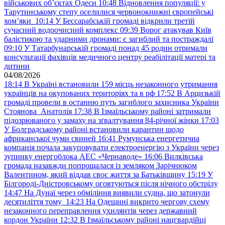
військових обʼєктах Одеси
10:48
Відновлення популяції: у
Тарутинському степу оселилися червонокнижні європейські
хом’яки
10:14
У Бессарабській громаді відкрили третій
сучасний водоочисний комплекс
09:39
Ворог атакував Київ
балістикою та ударними дронами: є загиблий та постраждалі
09:10
У Татарбунарській громаді понад 45 родин отримали
консультації фахівців медичного центру реабілітації матері та
дитини
04/08/2026
18:14
В Україні встановили 159 місць незаконного утримання
українців на окупованих територіях та в рф
17:52
В Арцизькій
громаді провели в останню путь загиблого захисника України
Стоянова Анатолія
17:38
В Ізмаїльському районі затримали
підозрюваного у замаху на зґвалтування 84-річної жінки
17:03
У Болградському районі встановили карантин щодо
африканської чуми свиней
16:41
Румунська енергетична
компанія почала закуповувати електроенергію з України через
зупинку енергоблока АЕС «Чернаводе»
16:06
Вилківська
громада назавжди попрощалася із земляком Зарічнюком
Валентином, який віддав своє життя за Батьківщину
15:19
У
Білгороді-Дністровському оговтуються після нічного обстрілу
14:47
На Дунаї через обміління виявили судна, що затонули
десятиліття тому
14:23
На Одещині викрито чергову схему
незаконного переправлення ухилянтів через державний
кордон України
12:32
В Ізмаїльському районі нацгвардійці