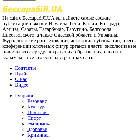
На сайте БессарабіЯ.UA вы найдете самые свежие
публикации о жизни Измаила, Рени, Килии, Болграда,
Арциза, Сараты, Татарбунар, Тарутино, Белгорода-
Днестровского, а также Одесской области и Украины.
Журналистские расследования, авторские публикации, пресс-
конференции ключевых фигур органов власти, эксклюзивные
новости из сфер здравохранения, образования, спорта и
культуры – все это есть на страницах сайта
Контакты
Прайс
О нас
Видео
Рубрики
Резонанс
Культура
Политика
Спорт
Экономика
Здоровье
Криминал