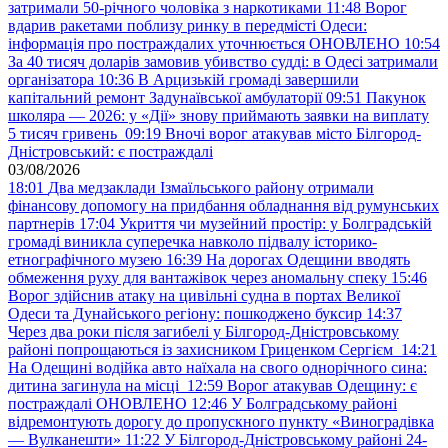
затримали 50-річного чоловіка з наркотиками
11:48
Ворог
вдарив ракетами поблизу ринку в передмісті Одеси:
інформація про постраждалих уточнюється ОНОВЛЕНО
10:54
За 40 тисяч доларів замовив убивство судді: в Одесі затримали
організатора
10:36
В Арцизькій громаді завершили
капітальний ремонт Задунаївської амбулаторії
09:51
Пакунок
школяра — 2026: у «Дії» знову приймають заявки на виплату
5 тисяч гривень
09:19
Вночі ворог атакував місто Білгород-
Дністровський: є постраждалі
03/08/2026
18:01
Два медзаклади Ізмаїльського району отримали
фінансову допомогу на придбання обладнання від румунських
партнерів
17:04
Укриття чи музейний простір: у Болградській
громаді виникла суперечка навколо підвалу історико-
етнографічного музею
16:39
На дорогах Одещини вводять
обмеження руху для вантажівок через аномальну спеку
15:46
Ворог здійснив атаку на цивільні судна в портах Великої
Одеси та Дунайського регіону: пошкоджено буксир
14:37
Через два роки після загибелі у Білгород-Дністровському
районі попрощаються із захисником Гриценком Сергієм
14:21
На Одещині водійка авто наїхала на свого однорічного сина:
дитина загинула на місці
12:59
Ворог атакував Одещину: є
постраждалі ОНОВЛЕНО
12:46
У Болградському районі
відремонтують дорогу до пропускного пункту «Виноградівка
— Вулканешти»
11:22
У Білгород-Дністровському районі 24-