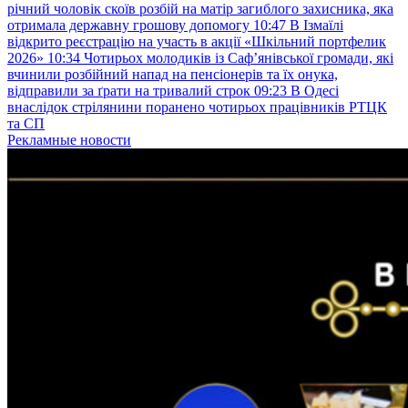
річний чоловік скоїв розбій на матір загиблого захисника, яка
отримала державну грошову допомогу
10:47
В Ізмаїлі
відкрито реєстрацію на участь в акції «Шкільний портфелик
2026»
10:34
Чотирьох молодиків із Саф’янівської громади, які
вчинили розбійний напад на пенсіонерів та їх онука,
відправили за ґрати на тривалий строк
09:23
В Одесі
внаслідок стрілянини поранено чотирьох працівників РТЦК
та СП
Рекламные новости