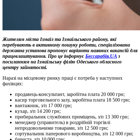
Жителям міста Ізмаїл та Ізмаїльського району, які
перебувають в активному пошуку роботи, спеціалізована
державна установа пропонує варіанти наявних вакансій для
працевлаштування. Про це інформує
Бессарабія.UA
з
посиланням на Ізмаїльську філію Одеського обласного
центру зайнятості.
Наразі на місцевому ринку праці є потреба у наступних
фахівцях:
продавець-консультант, заробітна плата 20 000 грн;
касир торговельного залу, заробітна плата 18 500 грн;
вантажник, з/п 17 000 грн;
кухар, з/п 14 200 грн;
прибиральник службових приміщень, з/п 13 300 грн;
менеджер (управитель) в роздрібній торгівлі
непродовольчими товарами, з/п 12 500 грн;
сортувальник паперового виробництва, з/п 12 000 грн;
бариста, з/п 10 000 грн;