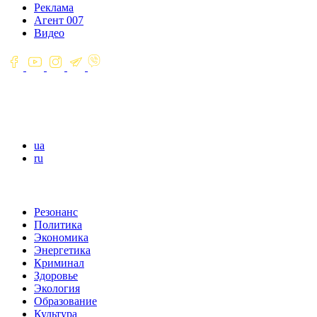
Реклама
Агент 007
Видео
ua
ru
Резонанс
Политика
Экономика
Энергетика
Криминал
Здоровье
Экология
Образование
Культура