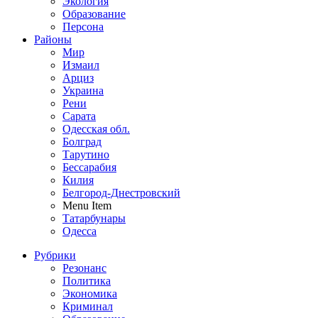
Экология
Образование
Персона
Районы
Мир
Измаил
Арциз
Украина
Рени
Сарата
Одесская обл.
Болград
Тарутино
Бессарабия
Килия
Белгород-Днестровский
Menu Item
Татарбунары
Одесса
Рубрики
Резонанс
Политика
Экономика
Криминал