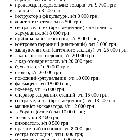
продавець продовольчих товарів, з/п 9 700 грн;
двірник, з/п 8 500 грн;
інструктор з фізкультури, з/п 8 000 грн;
асистент вчителя, з/п 8 500 грн;
сестра медична (брат медичний) з дієтичного
харчування, з/п 8 000 грн;
прибиральник територій, з/п 8 000 грн;
контролер перонний (квитковий), з/п 8 000 грн;
завідувач аптеки (аптечного закладу), з/п 25 000 грн;
лікар-гастроентеролог, з/п 20 000 грн;
лікар-отоларинголог, з/п 20 000 грн;
бухгалтер, з/п 20 000 грн;
столяр, з/п 20 000 грн;
пожежний-рятувальник, з/п 18 000 грн;
фармацевт, з/п 18 000 грн;
інженер, з/п 16 000 грн;
оператор заправних станцій, з/п 15 000 грн;
сестра медична (брат медичний), з/п 13 500 грн;
машиніст екскаватора, з/п 12 000 грн;
лаборант (освіта), з/п 10 000 грн;
тесляр, з/п 8 460 грн;
вихователь, з/п 8 500 грн.
практичний психолог, з/п 8 000 грн;
сестра-господиня, з/п 8 000 грн;
контролер-касир, з/п 8 000 грн;