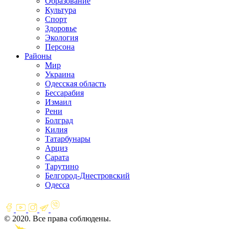
Образование
Культура
Спорт
Здоровье
Экология
Персона
Районы
Мир
Украина
Одесская область
Бессарабия
Измаил
Рени
Болград
Килия
Татарбунары
Арциз
Сарата
Тарутино
Белгород-Днестровский
Одесса
© 2020. Все права соблюдены.