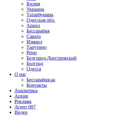
Килия
Украина
Татарбунары
Одесская обл.
Арциз
Бессарабия
Сарата
Измаил
Тарутино
Рени
Белгород-Днестровский
Болград
Одесса
О нас
Бессарабия.ua
Контакты
Аналитика
Архив
Реклама
Агент 007
Видео