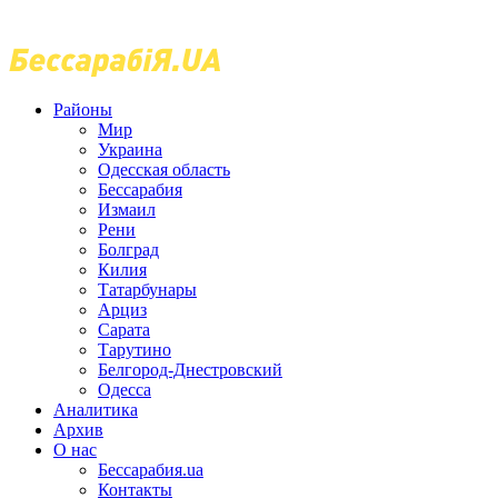
Районы
Мир
Украина
Одесская область
Бессарабия
Измаил
Рени
Болград
Килия
Татарбунары
Арциз
Сарата
Тарутино
Белгород-Днестровский
Одесса
Аналитика
Архив
О нас
Бессарабия.ua
Контакты