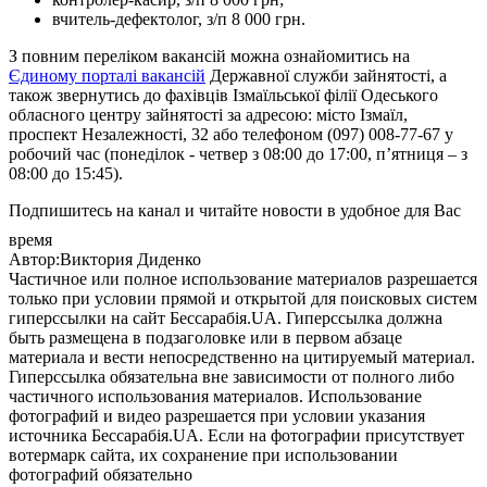
вчитель-дефектолог, з/п 8 000 грн.
З повним переліком вакансій можна ознайомитись на
Єдиному порталі вакансій
Державної служби зайнятості, а
також звернутись до фахівців Ізмаїльської філії Одеського
обласного центру зайнятості за адресою: місто Ізмаїл,
проспект Незалежності, 32 або телефоном (097) 008-77-67 у
робочий час (понеділок ‑ четвер з 08:00 до 17:00, п’ятниця – з
08:00 до 15:45).
Подпишитесь на канал и читайте новости в удобное для Вас
время
Автор:Виктория Диденко
Частичное или полное использование материалов разрешается
только при условии прямой и открытой для поисковых систем
гиперссылки на сайт Бессарабія.UA. Гиперссылка должна
быть размещена в подзаголовке или в первом абзаце
материала и вести непосредственно на цитируемый материал.
Гиперссылка обязательна вне зависимости от полного либо
частичного использования материалов. Использование
фотографий и видео разрешается при условии указания
источника Бессарабія.UA. Если на фотографии присутствует
вотермарк сайта, их сохранение при использовании
фотографий обязательно