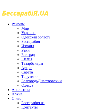
Районы
Мир
Украина
Одесская область
Бессарабия
Измаил
Рени
Болград
Килия
Татарбунары
Арциз
Сарата
Тарутино
Белгород-Днестровский
Одесса
Аналитика
Архив
О нас
Бессарабия.ua
Контакты