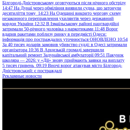
Білгороді-Дністровському оговтуються після нічного обстрілу
14:47
На Дунаї через обміління виявили судна, що затонули
десятиліття тому
14:23
На Одещині викрито чергову схему
незаконного переправлення ухилянтів через державний
кордон України
12:32
В Ізмаїльському районі нацгвардійці
затримали 50-річного чоловіка з наркотиками
11:48
Ворог
вдарив ракетами поблизу ринку в передмісті Одеси:
інформація про постраждалих уточнюється ОНОВЛЕНО
10:54
За 40 тисяч доларів замовив убивство судді: в Одесі затримали
організатора
10:36
В Арцизькій громаді завершили
капітальний ремонт Задунаївської амбулаторії
09:51
Пакунок
школяра — 2026: у «Дії» знову приймають заявки на виплату
5 тисяч гривень
09:19
Вночі ворог атакував місто Білгород-
Дністровський: є постраждалі
Рекламные новости