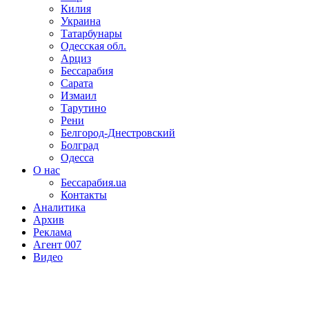
Килия
Украина
Татарбунары
Одесская обл.
Арциз
Бессарабия
Сарата
Измаил
Тарутино
Рени
Белгород-Днестровский
Болград
Одесса
О нас
Бессарабия.ua
Контакты
Аналитика
Архив
Реклама
Агент 007
Видео