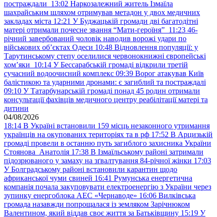
постраждали
13:02
Наркозалежний житель Ізмаїла
шахрайським шляхом отримував метадон у двох медичних
закладах міста
12:21
У Буджацькій громади дві багатодітні
матері отримали почесне звання “Мати-героїня”
11:23
46-
річний завербований чоловік наводив ворожі удари по
військових обʼєктах Одеси
10:48
Відновлення популяції: у
Тарутинському степу оселилися червонокнижні європейські
хом’яки
10:14
У Бессарабській громаді відкрили третій
сучасний водоочисний комплекс
09:39
Ворог атакував Київ
балістикою та ударними дронами: є загиблий та постраждалі
09:10
У Татарбунарській громаді понад 45 родин отримали
консультації фахівців медичного центру реабілітації матері та
дитини
04/08/2026
18:14
В Україні встановили 159 місць незаконного утримання
українців на окупованих територіях та в рф
17:52
В Арцизькій
громаді провели в останню путь загиблого захисника України
Стоянова Анатолія
17:38
В Ізмаїльському районі затримали
підозрюваного у замаху на зґвалтування 84-річної жінки
17:03
У Болградському районі встановили карантин щодо
африканської чуми свиней
16:41
Румунська енергетична
компанія почала закуповувати електроенергію з України через
зупинку енергоблока АЕС «Чернаводе»
16:06
Вилківська
громада назавжди попрощалася із земляком Зарічнюком
Валентином, який віддав своє життя за Батьківщину
15:19
У