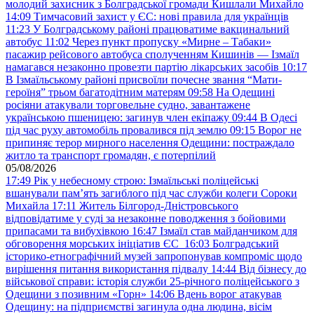
молодий захисник з Болградської громади Кишлали Михайло
14:09
Тимчасовий захист у ЄС: нові правила для українців
11:23
У Болградському районі працюватиме вакцинальний
автобус
11:02
Через пункт пропуску «Мирне – Табаки»
пасажир рейсового автобуса сполученням Кишинів — Ізмаїл
намагався незаконно провезти партію лікарських засобів
10:17
В Ізмаїльському районі присвоїли почесне звання “Мати-
героїня” трьом багатодітним матерям
09:58
На Одещині
росіяни атакували торговельне судно, завантажене
українською пшеницею: загинув член екіпажу
09:44
В Одесі
під час руху автомобіль провалився під землю
09:15
Ворог не
припиняє терор мирного населення Одещини: постраждало
житло та транспорт громадян, є потерпілий
05/08/2026
17:49
Рік у небесному строю: Ізмаїльські поліцейські
вшанували пам’ять загиблого під час служби колеги Сороки
Михайла
17:11
Житель Білгород-Дністровського
відповідатиме у суді за незаконне поводження з бойовими
припасами та вибухівкою
16:47
Ізмаїл став майданчиком для
обговорення морських ініціатив ЄС
16:03
Болградський
історико-етнографічний музей запропонував компроміс щодо
вирішення питання використання підвалу
14:44
Від бізнесу до
військової справи: історія служби 25-річного поліцейського з
Одещини з позивним «Горн»
14:06
Вдень ворог атакував
Одещину: на підприємстві загинула одна людина, вісім