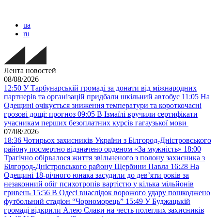
ua
ru
Лента новостей
08/08/2026
12:50
У Тарбунарській громаді за донати від міжнародних
партнерів та організацій придбали шкільний автобус
11:05
На
Одещині очікується зниження температури та короткочасні
грозові дощі: прогноз
09:05
В Ізмаїлі вручили сертифікати
учасникам перших безоплатних курсів гагаузької мови
07/08/2026
18:36
Чотирьох захисників України з Білгород-Дністровського
району посмертно відзначено орденом «За мужність»
18:00
Трагічно обірвалося життя звільненого з полону захисника з
Білгород-Дністровського району Щербини Павла
16:28
На
Одещині 18-річного юнака засудили до дев’яти років за
незаконний обіг психотропів вартістю у кілька мільйонів
гривень
15:56
В Одесі внаслідок ворожого удару пошкоджено
футбольний стадіон “Чорноморець”
15:49
У Буджацькій
громаді відкрили Алею Слави на честь полеглих захисників