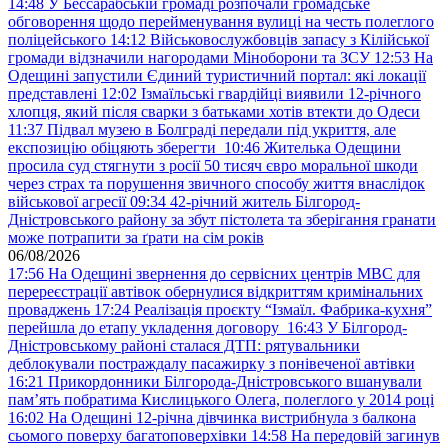
14:48
У Бессарабській громаді розпочали громадське
обговорення щодо перейменування вулиці на честь полеглого
поліцейського
14:12
Військовослужбовців запасу з Кілійської
громади відзначили нагородами Міноборони та ЗСУ
12:53
На
Одещині запустили Єдиний туристичний портал: які локації
представлені
12:02
Ізмаїльські гвардійці виявили 12-річного
хлопця, який після сварки з батьками хотів втекти до Одеси
11:37
Підвал музею в Болграді передали під укриття, але
експозицію обіцяють зберегти
10:46
Жителька Одещини
просила суд стягнути з росії 50 тисяч євро моральної шкоди
через страх та порушення звичного способу життя внаслідок
військової агресії
09:34
42-річний житель Білгород-
Дністровського району за збут пістолета та зберігання гранати
може потрапити за ґрати на сім років
06/08/2026
17:56
На Одещині звернення до сервісних центрів МВС для
перереєстрації автівок обернулися відкриттям кримінальних
проваджень
17:24
Реалізація проєкту “Ізмаїл. Фабрика-кухня”
перейшла до етапу укладення договору
16:43
У Білгород-
Дністровському районі сталася ДТП: рятувальники
деблокували постраждалу пасажирку з понівеченої автівки
16:21
Прикордонники Білгорода-Дністровського вшанували
пам’ять побратима Кислицького Олега, полеглого у 2014 році
16:02
На Одещині 12-річна дівчинка вистрибнула з балкона
сьомого поверху багатоповерхівки
14:58
На передовій загинув