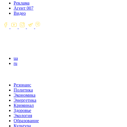
Реклама
Агент 007
Видео
ua
ru
Резонанс
Политика
Экономика
Энергетика
Криминал
Здоровье
Экология
Образование
Культура