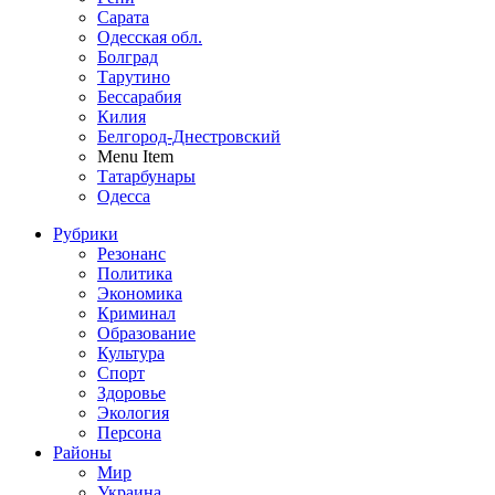
Сарата
Одесская обл.
Болград
Тарутино
Бессарабия
Килия
Белгород-Днестровский
Menu Item
Татарбунары
Одесса
Рубрики
Резонанс
Политика
Экономика
Криминал
Образование
Культура
Спорт
Здоровье
Экология
Персона
Районы
Мир
Украина