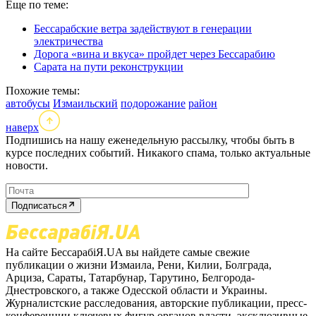
Еще по теме:
Бессарабские ветра задействуют в генерации
электричества
Дорога «вина и вкуса» пройдет через Бессарабию
Сарата на пути реконструкции
Похожие темы:
автобусы
Измаильский
подорожание
район
наверх
Подпишись на нашу еженедельную рассылку, чтобы быть в
курсе последних событий. Никакого спама, только актуальные
новости.
Подписаться
На сайте БессарабіЯ.UA вы найдете самые свежие
публикации о жизни Измаила, Рени, Килии, Болграда,
Арциза, Сараты, Татарбунар, Тарутино, Белгорода-
Днестровского, а также Одесской области и Украины.
Журналистские расследования, авторские публикации, пресс-
конференции ключевых фигур органов власти, эксклюзивные