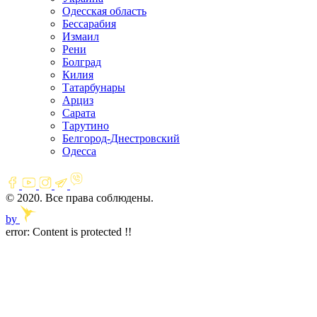
Одесская область
Бессарабия
Измаил
Рени
Болград
Килия
Татарбунары
Арциз
Сарата
Тарутино
Белгород-Днестровский
Одесса
© 2020. Все права соблюдены.
by
error:
Content is protected !!