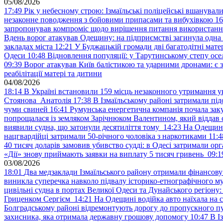
05/08/2026
17:49
Рік у небесному строю: Ізмаїльські поліцейські вшанувал
незаконне поводження з бойовими припасами та вибухівкою
16
запропонував компроміс щодо вирішення питання використанн
Вдень ворог атакував Одещину: на підприємстві загинула одна
закладах міста
12:21
У Буджацькій громади дві багатодітні мат
Одеси
10:48
Відновлення популяції: у Тарутинському степу ос
09:39
Ворог атакував Київ балістикою та ударними дронами: є 
реабілітації матері та дитини
04/08/2026
18:14
В Україні встановили 159 місць незаконного утримання ук
Стоянова Анатолія
17:38
В Ізмаїльському районі затримали під
чуми свиней
16:41
Румунська енергетична компанія почала зак
попрощалася із земляком Зарічнюком Валентином, який віддав 
виявили судна, що затонули десятиліття тому
14:23
На Одещині
нацгвардійці затримали 50-річного чоловіка з наркотиками
11:4
40 тисяч доларів замовив убивство судді: в Одесі затримали орг
«Дії» знову приймають заявки на виплату 5 тисяч гривень
09:1
03/08/2026
18:01
Два медзаклади Ізмаїльського району отримали фінансов
виникла суперечка навколо підвалу історико-етнографічного м
цивільні судна в портах Великої Одеси та Дунайського регіону
Гриценком Сергієм
14:21
На Одещині водійка авто наїхала на 
Болградському районі відремонтують дорогу до пропускного 
захисника, яка отримала державну грошову допомогу
10:47
В І