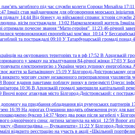
и пам’ять загиблого під час служби колеги Сороки Михайла
17:11
:47
Ізмаїл став майданчиком для обговорення морських ініціати
я підвалу
14:44
Від бізнесу до військової справи: історія служб
 людина, вісім постраждали
13:02
Наркозалежний житель Ізмаїл
ері отримали почесне звання “Мати-героїня”
11:23
46-річний заве
елилися червонокнижні європейські хом’яки
10:14
У Бессарабськ
загиблий та постраждалі
09:10
У Татарбунарській громаді понад 
раїнців на окупованих територіях та в рф
17:52
В Арцизькій гро
озрюваного у замаху на зґвалтування 84-річної жінки
17:03
У Бол
уповувати електроенергію з України через зупинку енергоблока
своє життя за Батьківщину
15:19
У Білгороді-Дністровському ого
 викрито чергову схему незаконного переправлення ухилянтів ч
8
Ворог вдарив ракетами поблизу ринку в передмісті Одеси: 
анізатора
10:36
В Арцизькій громаді завершили капітальний ремон
9
Вночі ворог атакував місто Білгород-Дністровський: є постраж
у допомогу на придбання обладнання від румунських партнерів
1
узею
16:39
На дорогах Одещини вводять обмеження руху для вант
: пошкоджено буксир
14:37
Через два роки після загибелі у Білг
свого однорічного сина: дитина загинула на місці
12:59
Ворог ат
пункту «Виноградівка — Вулканешти»
11:22
У Білгород-Дністровс
змаїлі відкрито реєстрацію на участь в акції «Шкільний портфели