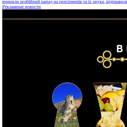
вчинили розбійний напад на пенсіонерів та їх онука, відправил
Рекламные новости