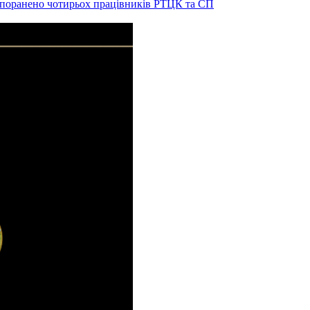
и поранено чотирьох працівників РТЦК та СП