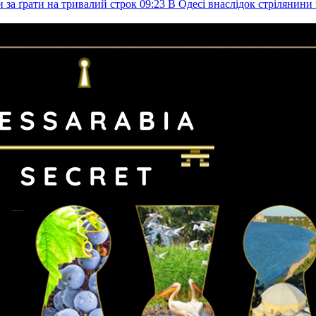
и за ґрати на тривалий строк
09:23
В Одесі внаслідок стрілянин