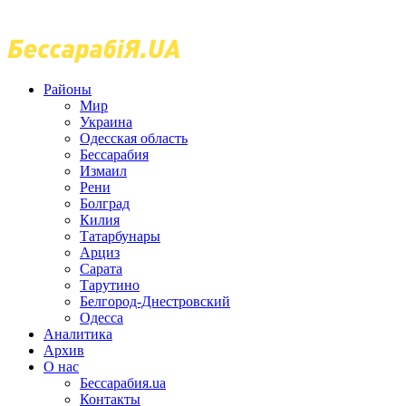
Районы
Мир
Украина
Одесская область
Бессарабия
Измаил
Рени
Болград
Килия
Татарбунары
Арциз
Сарата
Тарутино
Белгород-Днестровский
Одесса
Аналитика
Архив
О нас
Бессарабия.ua
Контакты