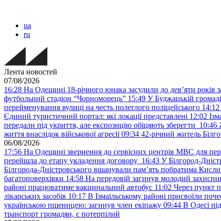
ua
ru
Лента новостей
07/08/2026
16:28
На Одещині 18-річного юнака засудили до дев’яти років з
футбольний стадіон “Чорноморець”
15:49
У Буджацькій громаді
перейменування вулиці на честь полеглого поліцейського
14:12
Єдиний туристичний портал: які локації представлені
12:02
Ізм
передали під укриття, але експозицію обіцяють зберегти
10:46
життя внаслідок військової агресії
09:34
42-річний житель Білго
06/08/2026
17:56
На Одещині звернення до сервісних центрів МВС для пер
перейшла до етапу укладення договору
16:43
У Білгород-Дніст
Білгорода-Дністровського вшанували пам’ять побратима Кислиц
багатоповерхівки
14:58
На передовій загинув молодий захисни
районі працюватиме вакцинальний автобус
11:02
Через пункт 
лікарських засобів
10:17
В Ізмаїльському районі присвоїли поч
українською пшеницею: загинув член екіпажу
09:44
В Одесі пі
транспорт громадян, є потерпілий