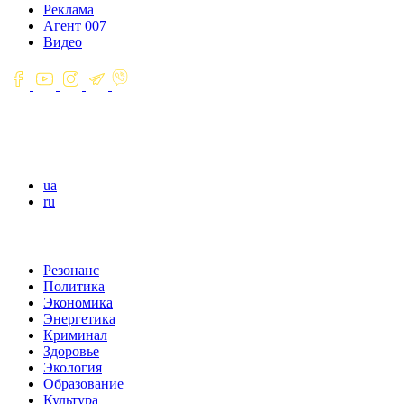
Реклама
Агент 007
Видео
ua
ru
Резонанс
Политика
Экономика
Энергетика
Криминал
Здоровье
Экология
Образование
Культура