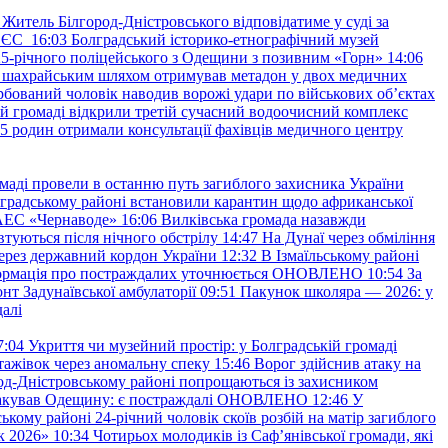
Житель Білгород-Дністровського відповідатиме у суді за
в ЄС
16:03
Болградський історико-етнографічний музей
и 25-річного поліцейського з Одещини з позивним «Горн»
14:06
а шахрайським шляхом отримував метадон у двох медичних
рбований чоловік наводив ворожі удари по військових обʼєктах
ій громаді відкрили третій сучасний водоочисний комплекс
45 родин отримали консультації фахівців медичного центру
маді провели в останню путь загиблого захисника України
градському районі встановили карантин щодо африканської
 АЕС «Чернаводе»
16:06
Вилківська громада назавжди
втуються після нічного обстрілу
14:47
На Дунаї через обміління
ерез державний кордон України
12:32
В Ізмаїльському районі
інформація про постраждалих уточнюється ОНОВЛЕНО
10:54
За
т Задунаївської амбулаторії
09:51
Пакунок школяра — 2026: у
далі
7:04
Укриття чи музейний простір: у Болградській громаді
ажівок через аномальну спеку
15:46
Ворог здійснив атаку на
ород-Дністровському районі попрощаються із захисником
акував Одещину: є постраждалі ОНОВЛЕНО
12:46
У
ькому районі 24-річний чоловік скоїв розбій на матір загиблого
к 2026»
10:34
Чотирьох молодиків із Саф’янівської громади, які