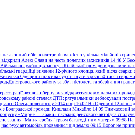
а незаконний обіг психотропів вартістю у кілька мільйонів гриве
 відкрили Алею Слави на честь полеглих захисників
14:48
У Бес
Військовослужбовців запасу з Кілійської громади відзначили н
аїльські гвардійці виявили 12-річного хлопця, який після сварки 
Жителька Одещини просила суд стягнути з росії 50 тисяч євро м
род-Дністровського району за збут пістолета та зберігання гранат
ереєстрації автівок обернулися відкриттям кримінальних провад
ровському районі сталася ДТП: рятувальники деблокували постр
ького Олега, полеглого у 2014 році
16:02
На Одещині 12-річна д
к з Болградської громади Кишлали Михайло
14:09
Тимчасовий за
пропуску «Мирне – Табаки» пасажир рейсового автобуса сполуче
есне звання “Мати-героїня” трьом багатодітним матерям
09:58
На 
д час руху автомобіль провалився під землю
09:15
Ворог не припи