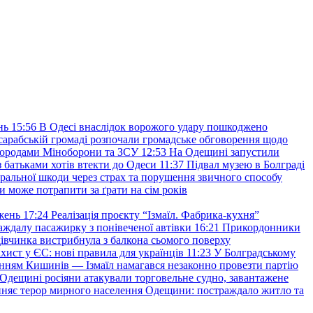
нь
15:56
В Одесі внаслідок ворожого удару пошкоджено
сарабській громаді розпочали громадське обговорення щодо
агородами Міноборони та ЗСУ
12:53
На Одещині запустили
з батьками хотів втекти до Одеси
11:37
Підвал музею в Болграді
оральної шкоди через страх та порушення звичного способу
и може потрапити за ґрати на сім років
жень
17:24
Реалізація проєкту “Ізмаїл. Фабрика-кухня”
аждалу пасажирку з понівеченої автівки
16:21
Прикордонники
івчинка вистрибнула з балкона сьомого поверху
хист у ЄС: нові правила для українців
11:23
У Болградському
нням Кишинів — Ізмаїл намагався незаконно провезти партію
Одещині росіяни атакували торговельне судно, завантажене
няє терор мирного населення Одещини: постраждало житло та