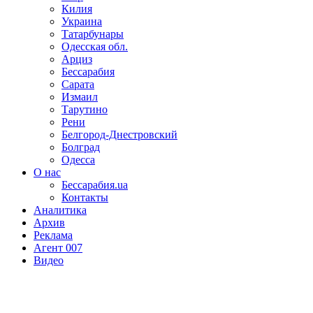
Килия
Украина
Татарбунары
Одесская обл.
Арциз
Бессарабия
Сарата
Измаил
Тарутино
Рени
Белгород-Днестровский
Болград
Одесса
О нас
Бессарабия.ua
Контакты
Аналитика
Архив
Реклама
Агент 007
Видео