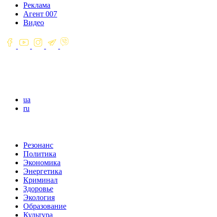
Реклама
Агент 007
Видео
ua
ru
Резонанс
Политика
Экономика
Энергетика
Криминал
Здоровье
Экология
Образование
Культура