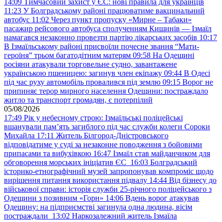
14:09
Тимчасовий захист у ЄС: нові правила для українців
11:23
У Болградському районі працюватиме вакцинальний
автобус
11:02
Через пункт пропуску «Мирне – Табаки»
пасажир рейсового автобуса сполученням Кишинів — Ізмаїл
намагався незаконно провезти партію лікарських засобів
10:17
В Ізмаїльському районі присвоїли почесне звання “Мати-
героїня” трьом багатодітним матерям
09:58
На Одещині
росіяни атакували торговельне судно, завантажене
українською пшеницею: загинув член екіпажу
09:44
В Одесі
під час руху автомобіль провалився під землю
09:15
Ворог не
припиняє терор мирного населення Одещини: постраждало
житло та транспорт громадян, є потерпілий
05/08/2026
17:49
Рік у небесному строю: Ізмаїльські поліцейські
вшанували пам’ять загиблого під час служби колеги Сороки
Михайла
17:11
Житель Білгород-Дністровського
відповідатиме у суді за незаконне поводження з бойовими
припасами та вибухівкою
16:47
Ізмаїл став майданчиком для
обговорення морських ініціатив ЄС
16:03
Болградський
історико-етнографічний музей запропонував компроміс щодо
вирішення питання використання підвалу
14:44
Від бізнесу до
військової справи: історія служби 25-річного поліцейського з
Одещини з позивним «Горн»
14:06
Вдень ворог атакував
Одещину: на підприємстві загинула одна людина, вісім
постраждали
13:02
Наркозалежний житель Ізмаїла