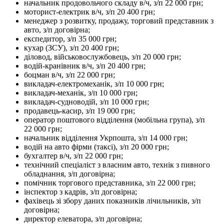
начальник продовольчого складу в/ч, з/п 22 000 грн;
моторист-електрик в/ч, з/п 20 400 грн;
менеджер з розвитку, продажу, торговий представник з
авто, з/п договірна;
експедитор, з/п 35 000 грн;
кухар (ЗСУ), з/п 20 400 грн;
діловод, військовослужбовець, з/п 20 000 грн;
водій-кранівник в/ч, з/п 20 400 грн;
боцман в/ч, з/п 22 000 грн;
викладач-електромеханік, з/п 10 000 грн;
викладач-механік, з/п 10 000 грн;
викладач-судноводій, з/п 10 000 грн;
продавець-касир, з/п 19 000 грн;
оператор поштового відділення (мобільна група), з/п
22 000 грн;
начальник відділення Укрпошта, з/п 14 000 грн;
водій на авто фірми (таксі), з/п 20 000 грн;
бухгалтер в/ч, з/п 22 000 грн;
технічний спеціаліст з власним авто, технік з пивного
обладнання, з/п договірна;
помічник торгового представника, з/п 22 000 грн;
інспектор з кадрів, з/п договірна;
фахівець зі збору даних показників лічильників, з/п
договірна;
директор елеватора, з/п договірна;