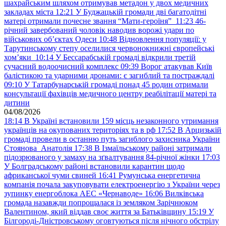
шахрайським шляхом отримував метадон у двох медичних
закладах міста
12:21
У Буджацькій громади дві багатодітні
матері отримали почесне звання “Мати-героїня”
11:23
46-
річний завербований чоловік наводив ворожі удари по
військових обʼєктах Одеси
10:48
Відновлення популяції: у
Тарутинському степу оселилися червонокнижні європейські
хом’яки
10:14
У Бессарабській громаді відкрили третій
сучасний водоочисний комплекс
09:39
Ворог атакував Київ
балістикою та ударними дронами: є загиблий та постраждалі
09:10
У Татарбунарській громаді понад 45 родин отримали
консультації фахівців медичного центру реабілітації матері та
дитини
04/08/2026
18:14
В Україні встановили 159 місць незаконного утримання
українців на окупованих територіях та в рф
17:52
В Арцизькій
громаді провели в останню путь загиблого захисника України
Стоянова Анатолія
17:38
В Ізмаїльському районі затримали
підозрюваного у замаху на зґвалтування 84-річної жінки
17:03
У Болградському районі встановили карантин щодо
африканської чуми свиней
16:41
Румунська енергетична
компанія почала закуповувати електроенергію з України через
зупинку енергоблока АЕС «Чернаводе»
16:06
Вилківська
громада назавжди попрощалася із земляком Зарічнюком
Валентином, який віддав своє життя за Батьківщину
15:19
У
Білгороді-Дністровському оговтуються після нічного обстрілу