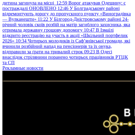
дитина загинула на місці
12:59
Ворог атакував Одещину: є
постраждалі ОНОВЛЕНО
12:46
У Болградському районі
відремонтують дорогу до пропускного пункту «Виноградівка
— Вулканешти»
11:22
У Білгород-Дністровському районі 24-
річний чоловік скоїв розбій на матір загиблого захисника, яка
отримала державну грошову допомогу
10:47
В Ізмаїлі
відкрито реєстрацію на участь в акції «Шкільний портфелик
2026»
10:34
Чотирьох молодиків із Саф’янівської громади, які
вчинили розбійний напад на пенсіонерів та їх онука,
відправили за ґрати на тривалий строк
09:23
В Одесі
внаслідок стрілянини поранено чотирьох працівників РТЦК
та СП
Рекламные новости