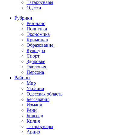
Татарбунары
Одесса
Рубрики
Резонанс
Политика
Экономика
Криминал
Образование
Культура
Спорт
Здоровье
Экология
Персона
Районы
Мир
Украина
Одесская область
Бессарабия
Измаил
Рени
Болград
Килия
Татарбунары
Арциз