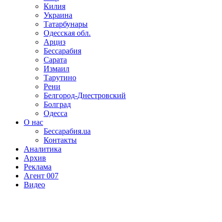
Килия
Украина
Татарбунары
Одесская обл.
Арциз
Бессарабия
Сарата
Измаил
Тарутино
Рени
Белгород-Днестровский
Болград
Одесса
О нас
Бессарабия.ua
Контакты
Аналитика
Архив
Реклама
Агент 007
Видео