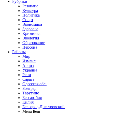
Рубрики
Резонанс
Культура
Политика
Спорт
Экономика
Здоровье
Криминал
Экология
Образование
Персона
Районы
Мир
Измаил
Арциз
Украина
Рени
Сарата
Одесская обл.
Болград
Тарутино
Бессарабия
Килия
Белгород-Днестровский
Menu Item