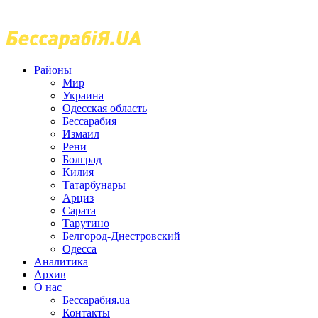
Районы
Мир
Украина
Одесская область
Бессарабия
Измаил
Рени
Болград
Килия
Татарбунары
Арциз
Сарата
Тарутино
Белгород-Днестровский
Одесса
Аналитика
Архив
О нас
Бессарабия.ua
Контакты