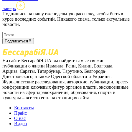
наверх
Подпишись на нашу еженедельную рассылку, чтобы быть в
курсе последних событий. Никакого спама, только актуальные
новости.
Подписаться
На сайте БессарабіЯ.UA вы найдете самые свежие
публикации о жизни Измаила, Рени, Килии, Болграда,
Арциза, Сараты, Татарбунар, Тарутино, Белгорода-
Днестровского, а также Одесской области и Украины.
Журналистские расследования, авторские публикации, пресс-
конференции ключевых фигур органов власти, эксклюзивные
новости из сфер здравохранения, образования, спорта и
культуры – все это есть на страницах сайта
Контакты
Прайс
О нас
Видео