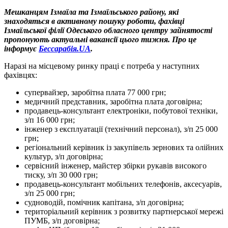
Мешканцям Ізмаїла та Ізмаїльського району, які
знаходяться в активному пошуку роботи, фахівці
Ізмаїльської філії Одеського обласного центру зайнятості
пропонують актуальні вакансії цього тижня. Про це
інформує
Бессарабія.UA
.
Наразі на місцевому ринку праці є потреба у наступних
фахівцях:
супервайзер, заробітна плата 77 000 грн;
медичний представник, заробітна плата договірна;
продавець-консультант електроніки, побутової техніки,
з/п 16 000 грн;
інженер з експлуатації (технічний персонал), з/п 25 000
грн;
регіональний керівник із закупівель зернових та олійних
культур, з/п договірна;
сервісний інженер, майстер збірки рукавів високого
тиску, з/п 30 000 грн;
продавець-консультант мобільних телефонів, аксесуарів,
з/п 25 000 грн;
судноводій, помічник капітана, з/п договірна;
територіальний керівник з розвитку партнерської мережі
ПУМБ, з/п договірна;