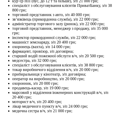
кур’єр НП (бус, до 12 т та більше), з/п 21 000 грн;
спеціаліст з обслуговування клієнтів ПриватБанку, з/п 38
800 грн;
торговий представник з авто, з/п 40 000 грн;
зв’язківець (прикордонна служба), з/п 22 000 грн;
адміністратор торгового залу (ринок), з/п 22 000 грн;
торговий представник, менеджер з продажу, з/п 35 000
грн;
інспектор прикордонної служби, з/п 22 000 грн;
машиніст земснаряду, з/п 20 400 грн;
охоронець (вахта), з/п 14 000 грн;
фармацевт, провізор, з/п договірна;
старший водій пожежної обслуги в/ч, з/п 20 500 грн;
медсестра, з/п 32 000 грн;
спеціаліст з обслуговування клієнтів, з/п 38 800 грн;
токар виробничого відділення в/ч, з/п 20 000 грн;
прибиральниця у кінотеатр, з/п договірна;
оператор на виробництво, з/п 20 000 грн;
охоронник, з/п 20 000 грн;
продавець-касир, з/п 19 000 грн;
марсовий у відділення інженерних конструкцій в/ч, з/п
20 400 грн;
моторист в/ч, з/п 20 400 грн;
лікар медичного пункту в/ч, з/п 24 000 грн;
медична сестра в/ч, з/п 21 000 грн;