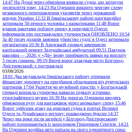
14:47
На Дунаї через обміління виявили судна, що затонули
десятиліття тому
14:23
На Одещині викрито чергову схему
незаконного переправлення ухилянтів через державний
кордон України
12:32
В Ізмаїльському районі нацгвардійці
затримали 50-річного чоловіка з наркотиками
11:48
Ворог
вдарив ракетами поблизу ринку в передмісті Одеси:
інформація про постраждалих уточнюється ОНОВЛЕНО
10:54
За 40 тисяч доларів замовив убивство судді: в Одесі затримали
організатора
10:36
В Арцизькій громаді завершили
капітальний ремонт Задунаївської амбулаторії
09:51
Пакунок
школяра — 2026: у «Дії» знову приймають заявки на виплату
5 тисяч гривень
09:19
Вночі ворог атакував місто Білгород-
Дністровський: є постраждалі
03/08/2026
18:01
Два медзаклади Ізмаїльського району отримали
фінансову допомогу на придбання обладнання від румунських
партнерів
17:04
Укриття чи музейний простір: у Болградській
громаді виникла суперечка навколо підвалу історико-
етнографічного музею
16:39
На дорогах Одещини вводять
обмеження руху для вантажівок через аномальну спеку
15:46
Ворог здійснив атаку на цивільні судна в портах Великої
Одеси та Дунайського регіону: пошкоджено буксир
14:37
Через два роки після загибелі у Білгород-Дністровському
районі попрощаються із захисником Гриценком Сергієм
14:21
На Одещині водійка авто наїхала на свого однорічного сина: