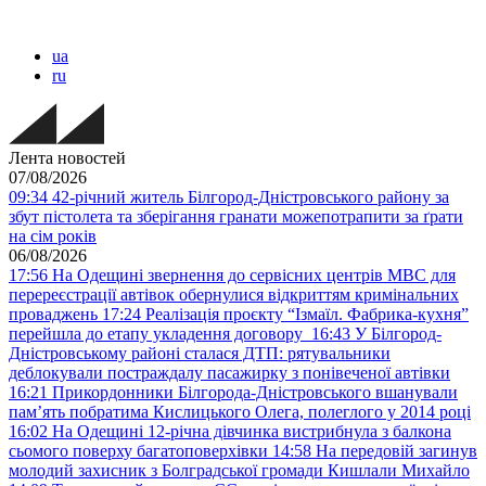
ua
ru
Лента новостей
07/08/2026
09:34
42-річний житель Білгород-Дністровського району за
збут пістолета та зберігання гранати можепотрапити за ґрати
на сім років
06/08/2026
17:56
На Одещині звернення до сервісних центрів МВС для
перереєстрації автівок обернулися відкриттям кримінальних
проваджень
17:24
Реалізація проєкту “Ізмаїл. Фабрика-кухня”
перейшла до етапу укладення договору
16:43
У Білгород-
Дністровському районі сталася ДТП: рятувальники
деблокували постраждалу пасажирку з понівеченої автівки
16:21
Прикордонники Білгорода-Дністровського вшанували
пам’ять побратима Кислицького Олега, полеглого у 2014 році
16:02
На Одещині 12-річна дівчинка вистрибнула з балкона
сьомого поверху багатоповерхівки
14:58
На передовій загинув
молодий захисник з Болградської громади Кишлали Михайло