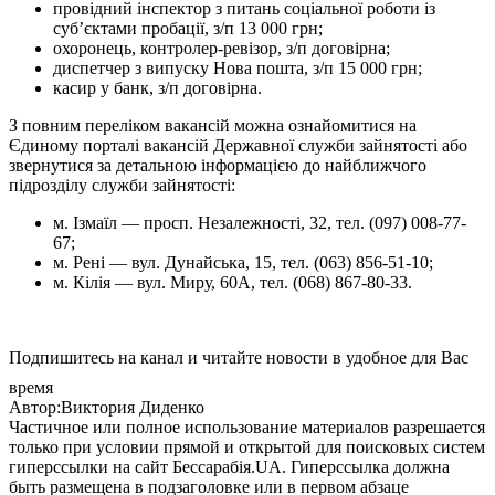
провідний інспектор з питань соціальної роботи із
суб’єктами пробації, з/п 13 000 грн;
охоронець, контролер-ревізор, з/п договірна;
диспетчер з випуску Нова пошта, з/п 15 000 грн;
касир у банк, з/п договірна.
З повним переліком вакансій можна ознайомитися на
Єдиному порталі вакансій Державної служби зайнятості або
звернутися за детальною інформацією до найближчого
підрозділу служби зайнятості:
м. Ізмаїл — просп. Незалежності, 32, тел. (097) 008-77-
67;
м. Рені — вул. Дунайська, 15, тел. (063) 856-51-10;
м. Кілія — вул. Миру, 60А, тел. (068) 867-80-33.
Подпишитесь на канал и читайте новости в удобное для Вас
время
Автор:Виктория Диденко
Частичное или полное использование материалов разрешается
только при условии прямой и открытой для поисковых систем
гиперссылки на сайт Бессарабія.UA. Гиперссылка должна
быть размещена в подзаголовке или в первом абзаце