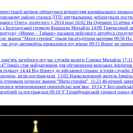
ереєстрації автівок обернулися відкриттям кримінальних провад
ровському районі сталася ДТП: рятувальники деблокували постр
ького Олега, полеглого у 2014 році
16:02
На Одещині 12-річна д
к з Болградської громади Кишлали Михайло
14:09
Тимчасовий за
пропуску «Мирне – Табаки» пасажир рейсового автобуса сполуче
есне звання “Мати-героїня” трьом багатодітним матерям
09:58
На 
д час руху автомобіль провалився під землю
09:15
Ворог не припи
и пам’ять загиблого під час служби колеги Сороки Михайла
17:11
:47
Ізмаїл став майданчиком для обговорення морських ініціати
я підвалу
14:44
Від бізнесу до військової справи: історія служб
 людина, вісім постраждали
13:02
Наркозалежний житель Ізмаїл
ері отримали почесне звання “Мати-героїня”
11:23
46-річний заве
елилися червонокнижні європейські хом’яки
10:14
У Бессарабськ
загиблий та постраждалі
09:10
У Татарбунарській громаді понад 