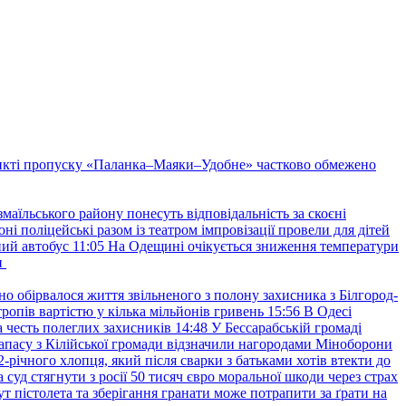
нкті пропуску «Паланка–Маяки–Удобне» частково обмежено
маїльського району понесуть відповідальність за скоєні
ні поліцейські разом із театром імпровізації провели для дітей
ний автобус
11:05
На Одещині очікується зниження температури
и
но обірвалося життя звільненого з полону захисника з Білгород-
ропів вартістю у кілька мільйонів гривень
15:56
В Одесі
 честь полеглих захисників
14:48
У Бессарабській громаді
апасу з Кілійської громади відзначили нагородами Міноборони
2-річного хлопця, який після сварки з батьками хотів втекти до
уд стягнути з росії 50 тисяч євро моральної шкоди через страх
т пістолета та зберігання гранати може потрапити за ґрати на