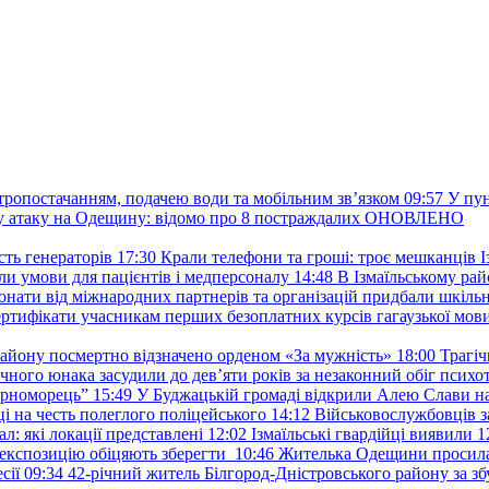
ктропостачанням, подачею води та мобільним звʼязком
09:57
У пу
ану атаку на Одещину: відомо про 8 постраждалих ОНОВЛЕНО
ть генераторів
17:30
Крали телефони та гроші: троє мешканців Із
и умови для пацієнтів і медперсоналу
14:48
В Ізмаїльському райо
донати від міжнародних партнерів та організацій придбали шкіль
сертифікати учасникам перших безоплатних курсів гагаузької мов
району посмертно відзначено орденом «За мужність»
18:00
Трагіч
чного юнака засудили до дев’яти років за незаконний обіг психот
орноморець”
15:49
У Буджацькій громаді відкрили Алею Слави на
 на честь полеглого поліцейського
14:12
Військовослужбовців з
: які локації представлені
12:02
Ізмаїльські гвардійці виявили 1
е експозицію обіцяють зберегти
10:46
Жителька Одещини просила с
сії
09:34
42-річний житель Білгород-Дністровського району за збу