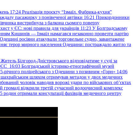
жень
17:24
Реалізація проєкту “Ізмаїл. Фабрика-кухня”
аждалу пасажирку з понівеченої автівки
16:21
Прикордонники
івчинка вистрибнула з балкона сьомого поверху
хист у ЄС: нові правила для українців
11:23
У Болградському
нням Кишинів — Ізмаїл намагався незаконно провезти партію
Одещині росіяни атакували торговельне судно, завантажене
няє терор мирного населення Одещини: постраждало житло та
Житель Білгород-Дністровського відповідатиме у суді за
в ЄС
16:03
Болградський історико-етнографічний музей
и 25-річного поліцейського з Одещини з позивним «Горн»
14:06
а шахрайським шляхом отримував метадон у двох медичних
рбований чоловік наводив ворожі удари по військових обʼєктах
ій громаді відкрили третій сучасний водоочисний комплекс
45 родин отримали консультації фахівців медичного центру