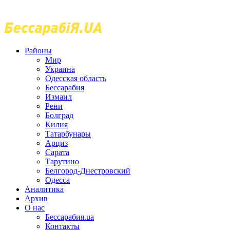
Районы
Мир
Украина
Одесская область
Бессарабия
Измаил
Рени
Болград
Килия
Татарбунары
Арциз
Сарата
Тарутино
Белгород-Днестровский
Одесса
Аналитика
Архив
О нас
Бессарабия.ua
Контакты