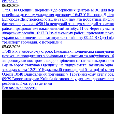
сім років
06/08/2026
17:56
На Одещині звернення до сервісних центрів МВС для пер
перейшла до етапу укладення договору
16:43
У Білгород-Дніст
Білгорода-Дністровського вшанували пам’ять побратима Кислиц
багатоповерхівки
14:58
На передовій загинув молодий захисни
районі працюватиме вакцинальний автобус
11:02
Через пункт 
лікарських засобів
10:17
В Ізмаїльському районі присвоїли поч
українською пшеницею: загинув член екіпажу
09:44
В Одесі пі
транспорт громадян, є потерпілий
05/08/2026
17:49
Рік у небесному строю: Ізмаїльські поліцейські вшанувал
незаконне поводження з бойовими припасами та вибухівкою
16
запропонував компроміс щодо вирішення питання використанн
Вдень ворог атакував Одещину: на підприємстві загинула одна
закладах міста
12:21
У Буджацькій громади дві багатодітні мат
Одеси
10:48
Відновлення популяції: у Тарутинському степу ос
09:39
Ворог атакував Київ балістикою та ударними дронами: є 
реабілітації матері та дитини
Рекламные новости