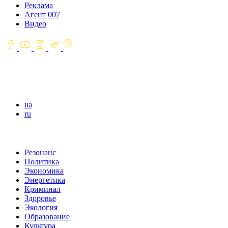
Реклама
Агент 007
Видео
ua
ru
Резонанс
Политика
Экономика
Энергетика
Криминал
Здоровье
Экология
Образование
Культура