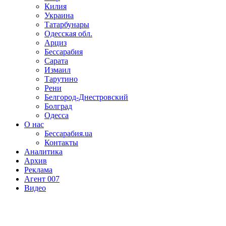
Килия
Украина
Татарбунары
Одесская обл.
Арциз
Бессарабия
Сарата
Измаил
Тарутино
Рени
Белгород-Днестровский
Болград
Одесса
О нас
Бессарабия.ua
Контакты
Аналитика
Архив
Реклама
Агент 007
Видео