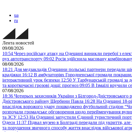
ua
ru
Лента новостей
09/08/2026
10:54
Через російську атаку на Одещині виникли перебої з еле
рух автотранспорту
09:02
Росія здійснила масовану комбінов
08/08/2026
18:21
Для медзакладів Одещини польські партнери передали шіс
крадіжки
16:12
В амбулаторіях Городненської громади покращил
інтерактивний урок безпеки
12:50
У Тарбунарській громаді за 
та короткочасні грозові дощі: прогноз
09:05
В Ізмаїлі вручили 
07/08/2026
18:36
Чотирьох захисників України з Білгород-Дністровського 
Дністровського району Щербини Павла
16:28
На Одещині 18-рі
внаслідок ворожого удару пошкоджено футбольний стадіон “Ч
розпочали громадське обговорення щодо перейменування вулиці
та ЗСУ
12:53
На Одещині запустили Єдиний туристичний портал
Одеси
11:37
Підвал музею в Болграді передали під укриття, ал
та порушення звичного способу життя внаслідок військової агре