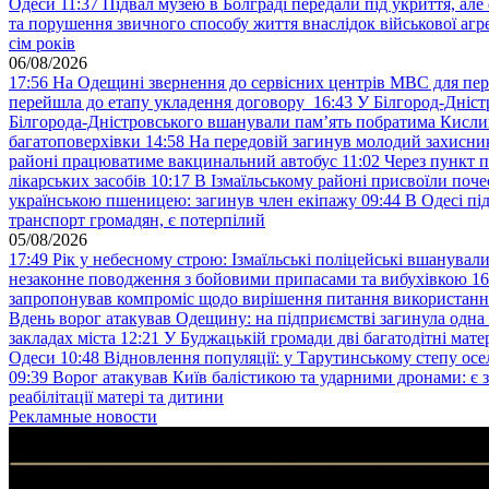
Одеси
11:37
Підвал музею в Болграді передали під укриття, ал
та порушення звичного способу життя внаслідок військової агре
сім років
06/08/2026
17:56
На Одещині звернення до сервісних центрів МВС для пер
перейшла до етапу укладення договору
16:43
У Білгород-Дніст
Білгорода-Дністровського вшанували пам’ять побратима Кислиц
багатоповерхівки
14:58
На передовій загинув молодий захисни
районі працюватиме вакцинальний автобус
11:02
Через пункт 
лікарських засобів
10:17
В Ізмаїльському районі присвоїли поч
українською пшеницею: загинув член екіпажу
09:44
В Одесі пі
транспорт громадян, є потерпілий
05/08/2026
17:49
Рік у небесному строю: Ізмаїльські поліцейські вшанувал
незаконне поводження з бойовими припасами та вибухівкою
16
запропонував компроміс щодо вирішення питання використанн
Вдень ворог атакував Одещину: на підприємстві загинула одна
закладах міста
12:21
У Буджацькій громади дві багатодітні мат
Одеси
10:48
Відновлення популяції: у Тарутинському степу ос
09:39
Ворог атакував Київ балістикою та ударними дронами: є 
реабілітації матері та дитини
Рекламные новости