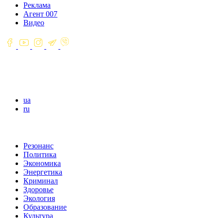
Реклама
Агент 007
Видео
ua
ru
Резонанс
Политика
Экономика
Энергетика
Криминал
Здоровье
Экология
Образование
Культура