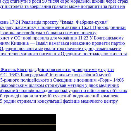
уд стягнути з росії 50 тисяч євро моральної шкоди через страх
т пістолета та зберігання гранати може потрапити за ґрати на
жень
17:24
Реалізація проєкту “Ізмаїл. Фабрика-кухня”
аждалу пасажирку з понівеченої автівки
16:21
Прикордонники
івчинка вистрибнула з балкона сьомого поверху
хист у ЄС: нові правила для українців
11:23
У Болградському
нням Кишинів — Ізмаїл намагався незаконно провезти партію
Одещині росіяни атакували торговельне судно, завантажене
няє терор мирного населення Одещини: постраждало житло та
Житель Білгород-Дністровського відповідатиме у суді за
в ЄС
16:03
Болградський історико-етнографічний музей
и 25-річного поліцейського з Одещини з позивним «Горн»
14:06
а шахрайським шляхом отримував метадон у двох медичних
рбований чоловік наводив ворожі удари по військових обʼєктах
ій громаді відкрили третій сучасний водоочисний комплекс
45 родин отримали консультації фахівців медичного центру