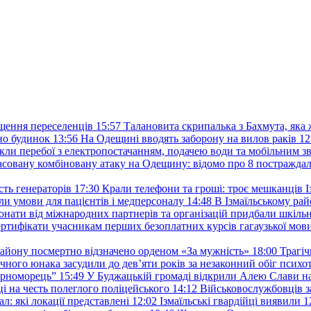
іщення переселенців
15:57
Талановита скрипалька з Бахмута, яка
но будинок
13:56
На Одещині вводять заборону на вилов раків
12
кли перебої з електропостачанням, подачею води та мобільним з
масовану комбіновану атаку на Одещину: відомо про 8 постра
ть генераторів
17:30
Крали телефони та гроші: троє мешканців Із
и умови для пацієнтів і медперсоналу
14:48
В Ізмаїльському райо
донати від міжнародних партнерів та організацій придбали шкіль
сертифікати учасникам перших безоплатних курсів гагаузької мов
району посмертно відзначено орденом «За мужність»
18:00
Трагіч
чного юнака засудили до дев’яти років за незаконний обіг психот
орноморець”
15:49
У Буджацькій громаді відкрили Алею Слави на
 на честь полеглого поліцейського
14:12
Військовослужбовців з
: які локації представлені
12:02
Ізмаїльські гвардійці виявили 1