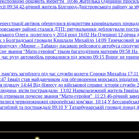
е експозицію обіцяють зберегти
10:46
Жителька Одещини просила с
сії
09:34
42-річний житель Білгород-Дністровського району за збу
ереєстрації автівок обернулися відкриттям кримінальних провад
ровському районі сталася ДТП: рятувальники деблокували постр
ького Олега, полеглого у 2014 році
16:02
На Одещині 12-річна д
к з Болградської громади Кишлали Михайло
14:09
Тимчасовий за
пропуску «Мирне – Табаки» пасажир рейсового автобуса сполуче
есне звання “Мати-героїня” трьом багатодітним матерям
09:58
На 
д час руху автомобіль провалився під землю
09:15
Ворог не припи
и пам’ять загиблого під час служби колеги Сороки Михайла
17:11
:47
Ізмаїл став майданчиком для обговорення морських ініціати
я підвалу
14:44
Від бізнесу до військової справи: історія служб
 людина, вісім постраждали
13:02
Наркозалежний житель Ізмаїл
ері отримали почесне звання “Мати-героїня”
11:23
46-річний заве
елилися червонокнижні європейські хом’яки
10:14
У Бессарабськ
загиблий та постраждалі
09:10
У Татарбунарській громаді понад 