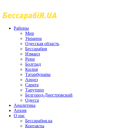
Районы
Мир
Украина
Одесская область
Бессарабия
Измаил
Рени
Болград
Килия
Татарбунары
Арциз
Сарата
Тарутино
Белгород-Днестровский
Одесса
Аналитика
Архив
О нас
Бессарабия.ua
Контакты