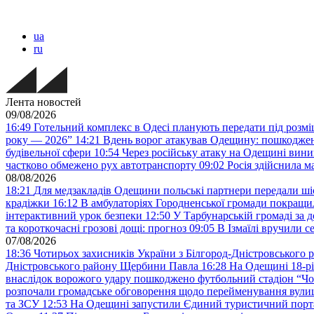
ua
ru
Лента новостей
09/08/2026
16:49
Готельний комплекс в Одесі планують передати під розм
року — 2026”
14:21
Вдень ворог атакував Одещину: пошкодже
будівельної сфери
10:54
Через російську атаку на Одещині вини
частково обмежено рух автотранспорту
09:02
Росія здійснила 
08/08/2026
18:21
Для медзакладів Одещини польські партнери передали шіс
крадіжки
16:12
В амбулаторіях Городненської громади покращил
інтерактивний урок безпеки
12:50
У Тарбунарській громаді за 
та короткочасні грозові дощі: прогноз
09:05
В Ізмаїлі вручили 
07/08/2026
18:36
Чотирьох захисників України з Білгород-Дністровського 
Дністровського району Щербини Павла
16:28
На Одещині 18-рі
внаслідок ворожого удару пошкоджено футбольний стадіон “Ч
розпочали громадське обговорення щодо перейменування вулиці
та ЗСУ
12:53
На Одещині запустили Єдиний туристичний портал