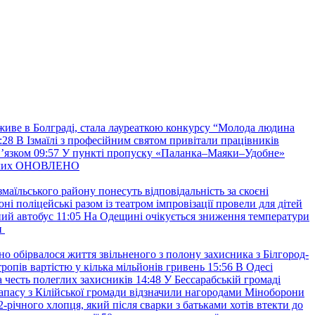
 живе в Болграді, стала лауреаткою конкурсу “Молода людина
:28
В Ізмаїлі з професійним святом привітали працівників
вʼязком
09:57
У пункті пропуску «Паланка–Маяки–Удобне»
ждалих ОНОВЛЕНО
маїльського району понесуть відповідальність за скоєні
ні поліцейські разом із театром імпровізації провели для дітей
ний автобус
11:05
На Одещині очікується зниження температури
и
но обірвалося життя звільненого з полону захисника з Білгород-
ропів вартістю у кілька мільйонів гривень
15:56
В Одесі
 честь полеглих захисників
14:48
У Бессарабській громаді
апасу з Кілійської громади відзначили нагородами Міноборони
2-річного хлопця, який після сварки з батьками хотів втекти до