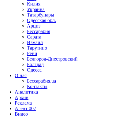
Килия
Украина
Татарбунары
Одесская обл.
Арциз
Бессарабия
Сарата
Измаил
Тарутино
Рени
Белгород-Днестровский
Болград
Одесса
О нас
Бессарабия.ua
Контакты
Аналитика
Архив
Реклама
Агент 007
Видео