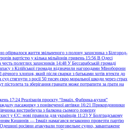
но обірвалося життя звільненого з полону захисника з Білгород-
ропів вартістю у кілька мільйонів гривень
15:56
В Одесі
 честь полеглих захисників
14:48
У Бессарабській громаді
апасу з Кілійської громади відзначили нагородами Міноборони
2-річного хлопця, який після сварки з батьками хотів втекти до
уд стягнути з росії 50 тисяч євро моральної шкоди через страх
т пістолета та зберігання гранати може потрапити за ґрати на
жень
17:24
Реалізація проєкту “Ізмаїл. Фабрика-кухня”
аждалу пасажирку з понівеченої автівки
16:21
Прикордонники
івчинка вистрибнула з балкона сьомого поверху
хист у ЄС: нові правила для українців
11:23
У Болградському
нням Кишинів — Ізмаїл намагався незаконно провезти партію
Одещині росіяни атакували торговельне судно, завантажене