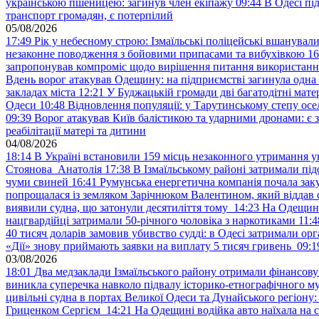
українською пшеницею: загинув член екіпажу
09:44
В Одесі пі
транспорт громадян, є потерпілий
05/08/2026
17:49
Рік у небесному строю: Ізмаїльські поліцейські вшанувал
незаконне поводження з бойовими припасами та вибухівкою
16
запропонував компроміс щодо вирішення питання використанн
Вдень ворог атакував Одещину: на підприємстві загинула одна
закладах міста
12:21
У Буджацькій громади дві багатодітні мат
Одеси
10:48
Відновлення популяції: у Тарутинському степу ос
09:39
Ворог атакував Київ балістикою та ударними дронами: є 
реабілітації матері та дитини
04/08/2026
18:14
В Україні встановили 159 місць незаконного утримання ук
Стоянова Анатолія
17:38
В Ізмаїльському районі затримали під
чуми свиней
16:41
Румунська енергетична компанія почала зак
попрощалася із земляком Зарічнюком Валентином, який віддав 
виявили судна, що затонули десятиліття тому
14:23
На Одещині
нацгвардійці затримали 50-річного чоловіка з наркотиками
11:4
40 тисяч доларів замовив убивство судді: в Одесі затримали орг
«Дії» знову приймають заявки на виплату 5 тисяч гривень
09:1
03/08/2026
18:01
Два медзаклади Ізмаїльського району отримали фінансов
виникла суперечка навколо підвалу історико-етнографічного м
цивільні судна в портах Великої Одеси та Дунайського регіону
Гриценком Сергієм
14:21
На Одещині водійка авто наїхала на 