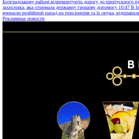
Болградському районі відремонтують дорогу до пропускного 
захисника, яка отримала державну грошову допомогу
10:47
В І
вчинили розбійний напад на пенсіонерів та їх онука, відправил
Рекламные новости