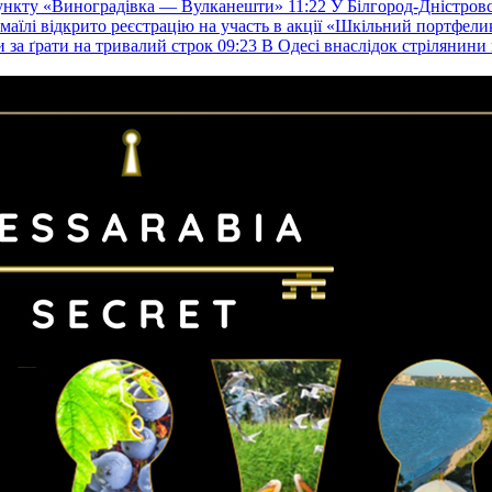
пункту «Виноградівка — Вулканешти»
11:22
У Білгород-Дністровс
змаїлі відкрито реєстрацію на участь в акції «Шкільний портфели
и за ґрати на тривалий строк
09:23
В Одесі внаслідок стрілянин