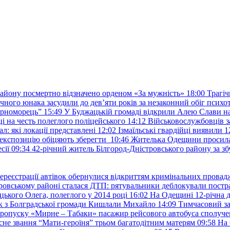
району посмертно відзначено орденом «За мужність»
18:00
Трагіч
чного юнака засудили до дев’яти років за незаконний обіг психот
орноморець”
15:49
У Буджацькій громаді відкрили Алею Слави на
 на честь полеглого поліцейського
14:12
Військовослужбовців з
: які локації представлені
12:02
Ізмаїльські гвардійці виявили 1
е експозицію обіцяють зберегти
10:46
Жителька Одещини просила с
сії
09:34
42-річний житель Білгород-Дністровського району за збу
ереєстрації автівок обернулися відкриттям кримінальних провад
ровському районі сталася ДТП: рятувальники деблокували постр
ького Олега, полеглого у 2014 році
16:02
На Одещині 12-річна д
к з Болградської громади Кишлали Михайло
14:09
Тимчасовий за
пропуску «Мирне – Табаки» пасажир рейсового автобуса сполуче
есне звання “Мати-героїня” трьом багатодітним матерям
09:58
На 