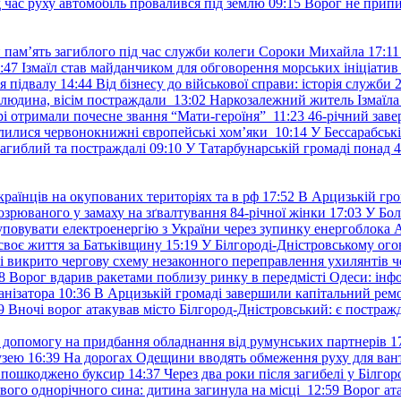
д час руху автомобіль провалився під землю
09:15
Ворог не припи
и пам’ять загиблого під час служби колеги Сороки Михайла
17:11
:47
Ізмаїл став майданчиком для обговорення морських ініціати
я підвалу
14:44
Від бізнесу до військової справи: історія служб
 людина, вісім постраждали
13:02
Наркозалежний житель Ізмаїл
ері отримали почесне звання “Мати-героїня”
11:23
46-річний заве
елилися червонокнижні європейські хом’яки
10:14
У Бессарабськ
загиблий та постраждалі
09:10
У Татарбунарській громаді понад 
раїнців на окупованих територіях та в рф
17:52
В Арцизькій гро
озрюваного у замаху на зґвалтування 84-річної жінки
17:03
У Бол
уповувати електроенергію з України через зупинку енергоблока
своє життя за Батьківщину
15:19
У Білгороді-Дністровському ого
 викрито чергову схему незаконного переправлення ухилянтів ч
8
Ворог вдарив ракетами поблизу ринку в передмісті Одеси: 
анізатора
10:36
В Арцизькій громаді завершили капітальний ремон
9
Вночі ворог атакував місто Білгород-Дністровський: є постраж
у допомогу на придбання обладнання від румунських партнерів
1
узею
16:39
На дорогах Одещини вводять обмеження руху для вант
: пошкоджено буксир
14:37
Через два роки після загибелі у Білг
свого однорічного сина: дитина загинула на місці
12:59
Ворог ат