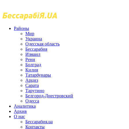
Районы
Мир
Украина
Одесская область
Бессарабия
Измаил
Рени
Болград
Килия
Татарбунары
Арциз
Сарата
Тарутино
Белгород-Днестровский
Одесса
Аналитика
Архив
О нас
Бессарабия.ua
Контакты