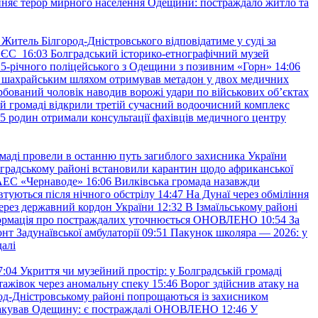
няє терор мирного населення Одещини: постраждало житло та
Житель Білгород-Дністровського відповідатиме у суді за
в ЄС
16:03
Болградський історико-етнографічний музей
и 25-річного поліцейського з Одещини з позивним «Горн»
14:06
а шахрайським шляхом отримував метадон у двох медичних
рбований чоловік наводив ворожі удари по військових обʼєктах
ій громаді відкрили третій сучасний водоочисний комплекс
45 родин отримали консультації фахівців медичного центру
маді провели в останню путь загиблого захисника України
градському районі встановили карантин щодо африканської
 АЕС «Чернаводе»
16:06
Вилківська громада назавжди
втуються після нічного обстрілу
14:47
На Дунаї через обміління
ерез державний кордон України
12:32
В Ізмаїльському районі
інформація про постраждалих уточнюється ОНОВЛЕНО
10:54
За
т Задунаївської амбулаторії
09:51
Пакунок школяра — 2026: у
далі
7:04
Укриття чи музейний простір: у Болградській громаді
ажівок через аномальну спеку
15:46
Ворог здійснив атаку на
ород-Дністровському районі попрощаються із захисником
акував Одещину: є постраждалі ОНОВЛЕНО
12:46
У