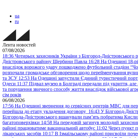
ua
ru
Лента новостей
07/08/2026
18:36
Чотирьох захисників України з Білгород-Дністровського 
Дністровського району Щербини Павла
16:28
На Одещині 18-рі
внаслідок ворожого удару пошкоджено футбольний стадіон “Ч
розпочали громадське обговорення щодо перейменування вулиці
та ЗСУ
12:53
На Одещині запустили Єдиний туристичний портал
Одеси
11:37
Підвал музею в Болграді передали під укриття, ал
та порушення звичного способу життя внаслідок військової агре
сім років
06/08/2026
17:56
На Одещині звернення до сервісних центрів МВС для пер
перейшла до етапу укладення договору
16:43
У Білгород-Дніст
Білгорода-Дністровського вшанували пам’ять побратима Кислиц
багатоповерхівки
14:58
На передовій загинув молодий захисни
районі працюватиме вакцинальний автобус
11:02
Через пункт 
лікарських засобів
10:17
В Ізмаїльському районі присвоїли поч