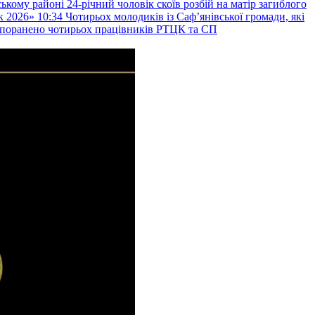
ькому районі 24-річний чоловік скоїв розбій на матір загиблого
к 2026»
10:34
Чотирьох молодиків із Саф’янівської громади, які
и поранено чотирьох працівників РТЦК та СП