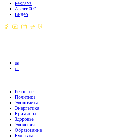
Реклама
Агент 007
Видео
ua
ru
Резонанс
Политика
Экономика
Энергетика
Криминал
Здоровье
Экология
Образование
Культура