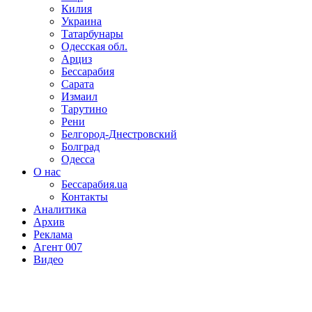
Килия
Украина
Татарбунары
Одесская обл.
Арциз
Бессарабия
Сарата
Измаил
Тарутино
Рени
Белгород-Днестровский
Болград
Одесса
О нас
Бессарабия.ua
Контакты
Аналитика
Архив
Реклама
Агент 007
Видео